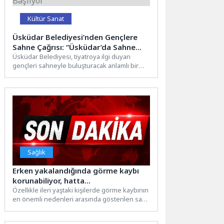
Kültür Sanat
Üsküdar Belediyesi’nden Gençlere
Sahne Çağrısı: “Üsküdar’da Sahne
Gençlerin” Tiyatro Buluşması Başlıyor
Üsküdar Belediyesi, tiyatroya ilgi duyan
gençleri sahneyle buluşturacak anlamlı bir
projeyi hayata geçiriyor. “Üsküdar’da Sahne...
Sağlık
Erken yakalandığında görme kaybı
korunabiliyor, hatta…
Özellikle ileri yaştaki kişilerde görme kaybının
en önemli nedenleri arasında gösterilen sarı
nokta hastalığı dünya...