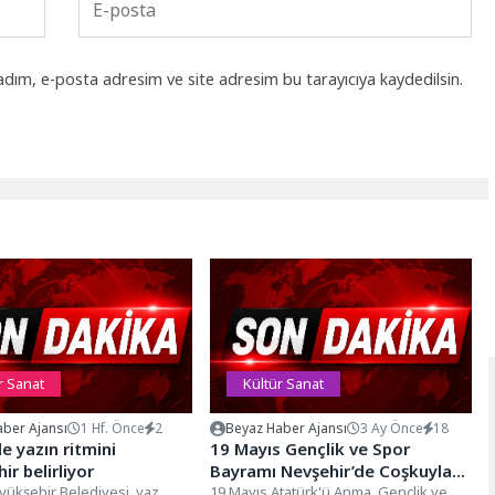
adım, e-posta adresim ve site adresim bu tarayıcıya kaydedilsin.
r Sanat
Kültür Sanat
ber Ajansı
1 Hf. Önce
2
Beyaz Haber Ajansı
3 Ay Önce
18
de yazın ritmini
19 Mayıs Gençlik ve Spor
ir belirliyor
Bayramı Nevşehir’de Coşkuyla
yükşehir Belediyesi, yaz
Kutlandı
19 Mayıs Atatürk'ü Anma, Gençlik ve