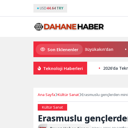
USD
44.64 TRY
Son Eklenenler
Süper Enduro’da start Başkan Büyükakın’dan
Büyükş
Teknoloji Haberleri
2026’da Tekn
Ana Sayfa
Kültür Sanat
Erasmuslu gençlerden mini
Kültür Sanat
Erasmuslu gençlerde