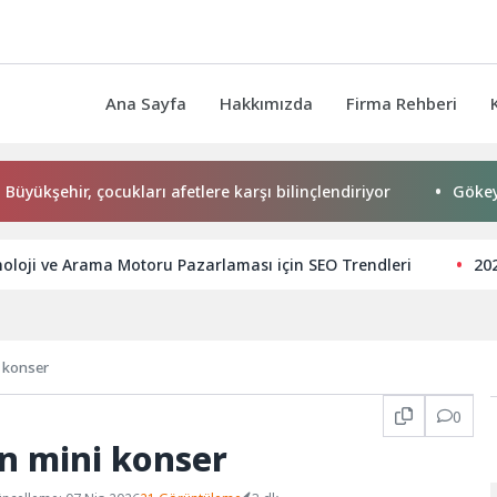
Ana Sayfa
Hakkımızda
Firma Rehberi
ehir, çocukları afetlere karşı bilinçlendiriyor
Gökeyüp Mah
oloji ve Arama Motoru Pazarlaması için SEO Trendleri
202
 konser
0
n mini konser