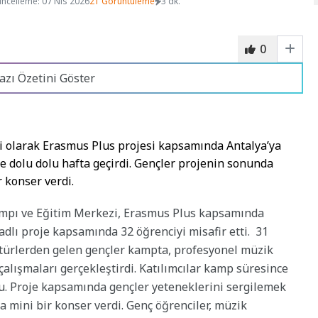
ncelleme: 07 Nis 2026
21 Görüntüleme
3 dk.
0
azı Özetini Göster
ri olarak Erasmus Plus projesi kapsamında Antalya’ya
le dolu dolu hafta geçirdi. Gençler projenin sonunda
 konser verdi.
ampı ve Eğitim Merkezi, Erasmus Plus kapsamında
dlı proje kapsamında 32 öğrenciyi misafir etti. 31
ltürlerden gelen gençler kampta, profesyonel müzik
 çalışmaları gerçekleştirdi. Katılımcılar kamp süresince
du. Proje kapsamında gençler yeteneklerini sergilemek
 mini bir konser verdi. Genç öğrenciler, müzik