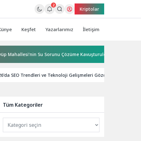
2
Kriptolar
Künye
Keşfet
Yazarlarımız
İletişim
allesi’nin Su Sorunu Çözüme Kavuşturuldu
Bornova’ya 7
6’da SEO Trendleri ve Teknoloji Gelişmeleri Gözden Geçiriliyor.
Tüm Kategoriler