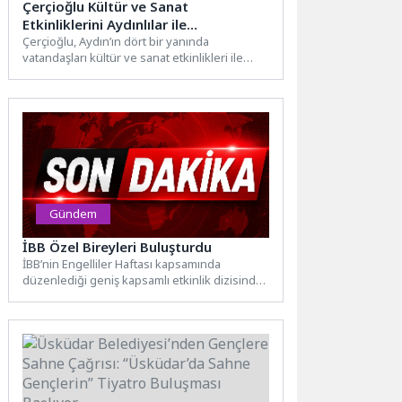
Çerçioğlu Kültür ve Sanat
Etkinliklerini Aydınlılar ile
Buluşturmaya Devam Ediyor
Çerçioğlu, Aydın’ın dört bir yanında
vatandaşları kültür ve sanat etkinlikleri ile
buluşturmaya devam ediyor.Aydın
Büyükşehir...
Gündem
İBB Özel Bireyleri Buluşturdu
İBB’nin Engelliler Haftası kapsamında
düzenlediği geniş kapsamlı etkinlik dizisinde
en büyük heyecan kışlada yaşandı; TSK...