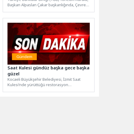
Başkan Alpaslan Çakar başkanlığında, Çevre,
Şehircilik ve İklim Değişikliği...
Gündem
Saat Kulesi gündüz başka gece başka
güzel
Kocaeli Büyükşehir Belediyesi, İzmit Saat
Kulesi’nde yürüttüğü restorasyon
çalışmalarının tamamlanmasının ardından
tarihi yapıda ışıklandırma uygulamasını...