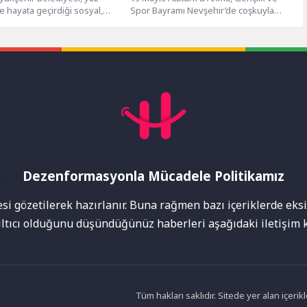
hayata geçirdiği sosyal,
Spor Bayramı Nevşehir’de coşkuyla
portif ve doğa temalı
kutlandı.Nevşehir Gazi stadyumunda
e kentin...
düzenlenen tören,...
Dezenformasyonla Mücadele Politikamız
mı
i gözetilerek hazırlanır. Buna rağmen bazı içeriklerde eksik
nıltıcı olduğunu düşündüğünüz haberleri aşağıdaki iletişim k
Tüm hakları saklıdır. Sitede yer alan içer