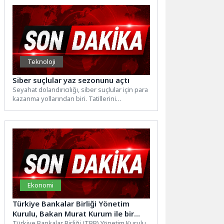
Teknoloji
Siber suçlular yaz sezonunu açtı
Seyahat dolandırıcılığı, siber suçlular için para
kazanma yollarından biri. Tatillerini
planlayanların bu tür dolandırıcılıklara karşı...
Ekonomi
Türkiye Bankalar Birliği Yönetim
Kurulu, Bakan Murat Kurum ile bir
araya geldi
Türkiye Bankalar Birliği (TBB) Yönetim Kurulu,