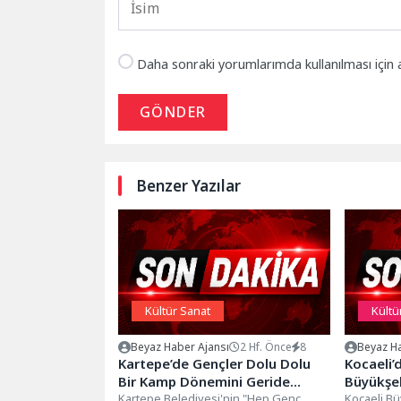
Daha sonraki yorumlarımda kullanılması için 
GÖNDER
Benzer Yazılar
Kültür Sanat
Kültü
Beyaz Haber Ajansı
2 Hf. Önce
8
Beyaz Ha
Kartepe’de Gençler Dolu Dolu
Kocaeli’
Bir Kamp Dönemini Geride
Büyükşeh
Bıraktı
Kartepe Belediyesi'nin "Hep Genç
Kocaeli Bü