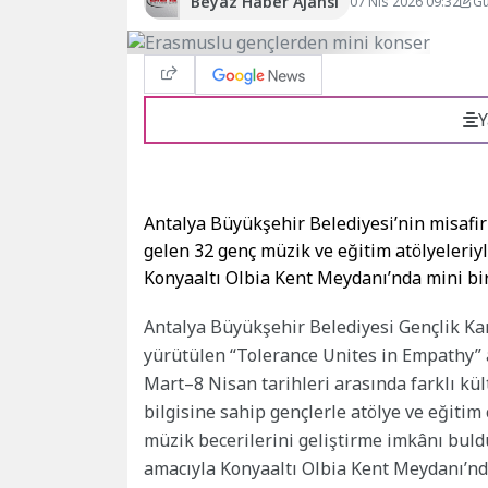
Beyaz Haber Ajansı
07 Nis 2026 09:32
Gü
Y
Antalya Büyükşehir Belediyesi’nin misafi
gelen 32 genç müzik ve eğitim atölyeleriy
Konyaaltı Olbia Kent Meydanı’nda mini bir
Antalya Büyükşehir Belediyesi Gençlik K
yürütülen “Tolerance Unites in Empathy” a
Mart–8 Nisan tarihleri arasında farklı kü
bilgisine sahip gençlerle atölye ve eğitim
müzik becerilerini geliştirme imkânı bul
amacıyla Konyaaltı Olbia Kent Meydanı’nda