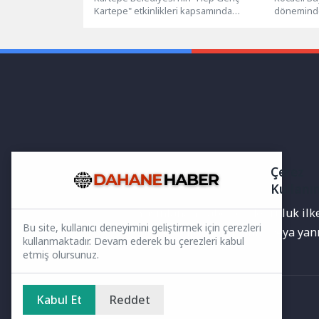
Kartepe" etkinlikleri kapsamında
döneminde 
düzenlediği Gençlik ve Gelişim
kültürel, s
Kampı'nın ikinci haftası başarıyla...
etkinliklerl
Çerez
Kullanı
Yayınlanan haberler doğruluk ilkes
Bu site, kullanıcı deneyimini geliştirmek için çerezleri
bilgiler bulunabilir.Yanlış veya ya
kullanmaktadır. Devam ederek bu çerezleri kabul
etmiş olursunuz.
Kabul Et
Reddet
Ana Sayfa