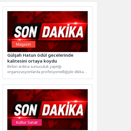
Magazin
Gülşah Hatun ödül gecelerinde
kalitesini ortaya koydu
Birbiri ardına sunuculuk yaptığı
organizasyonlarda profesyonelliğiyle dikkat
çeken Gülşah Hatun, “Top Model of Türkiye”
ve...
Kültür Sanat