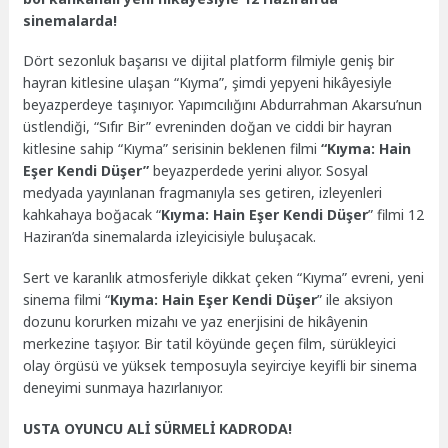
sinemalarda!
Dört sezonluk başarısı ve dijital platform filmiyle geniş bir
hayran kitlesine ulaşan “Kıyma”, şimdi yepyeni hikâyesiyle
beyazperdeye taşınıyor. Yapımcılığını Abdurrahman Akarsu’nun
üstlendiği, “Sıfır Bir” evreninden doğan ve ciddi bir hayran
kitlesine sahip “Kıyma” serisinin beklenen filmi
“Kıyma: Hain
Eşer Kendi Düşer”
beyazperdede yerini alıyor. Sosyal
medyada yayınlanan fragmanıyla ses getiren, izleyenleri
kahkahaya boğacak “
Kıyma: Hain Eşer Kendi Düşer
” filmi 12
Haziran’da sinemalarda izleyicisiyle buluşacak.
Sert ve karanlık atmosferiyle dikkat çeken “Kıyma” evreni, yeni
sinema filmi “
Kıyma: Hain Eşer Kendi Düşer
” ile aksiyon
dozunu korurken mizahı ve yaz enerjisini de hikâyenin
merkezine taşıyor. Bir tatil köyünde geçen film, sürükleyici
olay örgüsü ve yüksek temposuyla seyirciye keyifli bir sinema
deneyimi sunmaya hazırlanıyor.
USTA OYUNCU ALİ SÜRMELİ KADRODA!