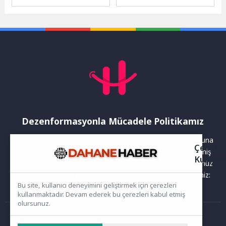
riskine karşı parklar ve ortak
hafta gerçekleştirdiği
kullanım alanlarında düzenli
mahalle ziyaretleri
dezenfekte...
kapsamında bu kez
Muradiye Mahallesi’nde...
Dezenformasyonla Mücadele Politikamız
Yayınlanan haberler doğruluk ilkesi gözetilerek hazırlanır. Buna
Çerez
rağmen bazı içeriklerde eksik, hatalı veya güncelliğini yitirmiş
Kullanı
bilgiler bulunabilir.Yanlış veya yanıltıcı olduğunu düşündüğünüz
haberleri aşağıdaki iletişim kanallarından bize bildirebilirsiniz:
Bu site, kullanıcı deneyimini geliştirmek için çerezleri
kullanmaktadır. Devam ederek bu çerezleri kabul etmiş
olursunuz.
Ana Sayfa