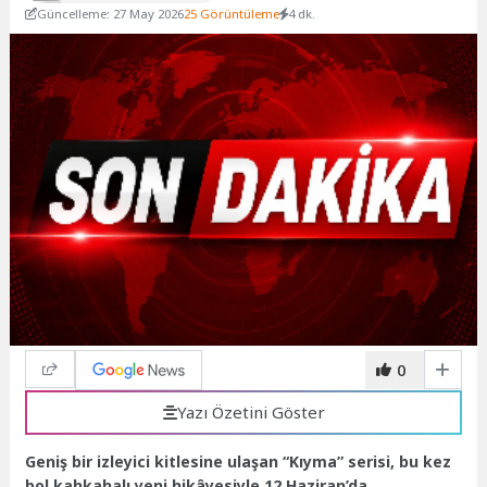
Güncelleme: 27 May 2026
25 Görüntüleme
4 dk.
0
Yazı Özetini Göster
Geniş bir izleyici kitlesine ulaşan “Kıyma” serisi, bu kez
bol kahkahalı yeni hikâyesiyle 12 Haziran’da