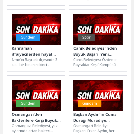
Farkındalık Ayı kapsamında
mücadelesi veren çiftçiyi
Yeşilova Höyüğü Ziyaretçi
dirençli hale getirmek için,
Merkezi’nde “Adet Sancısı
ülke...
Adetten...
Gündem
Spor
Kahraman
Canik Belediyesi’nden
itfaiyecilerden hayat
Büyük Başarı: Yeni
İzmir’in Bayraklı ilçesinde 3
Canik Belediyesi Özdemir
kurtaran müdahale
Birinciliklere Göz
katlı bir binanın ikinci
Bayraktar Keşif Kampüsü
Kırpıyor
katında yangın çıktı. Kısa
tarafından hazırlanan
sürede büyüyen yangına...
projeler TEKNOFEST ve
TÜBİTAK yarışmalarında
final ve...
Gündem
Gündem
Osmangazi’den
Başkan Aydın’ın Cuma
Bakterilere Karşı Büyük
Durağı Muradiye
Osmangazi Belediyesi, yaz
Osmangazi Belediye
Temizlik Hamlesi
Mahallesi Oldu
aylarında artan bakteri
Başkanı Erkan Aydın, her