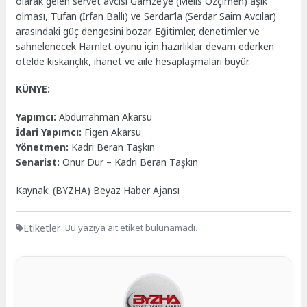
olarak gelen servet avcısı Gamze’ye (Melis Özçimen) âşık
olması, Tufan (İrfan Ballı) ve Serdar’la (Serdar Saim Avcılar)
arasındaki güç dengesini bozar. Eğitimler, denetimler ve
sahnelenecek Hamlet oyunu için hazırlıklar devam ederken
otelde kıskançlık, ihanet ve aile hesaplaşmaları büyür.
KÜNYE:
Yapımcı:
Abdurrahman Akarsu
İdari Yapımcı:
Figen Akarsu
Yönetmen:
Kadri Beran Taşkın
Senarist:
Onur Dur – Kadri Beran Taşkın
Kaynak: (BYZHA) Beyaz Haber Ajansı
Etiketler :
Bu yazıya ait etiket bulunamadı.