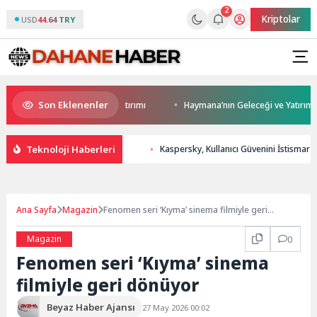
2
Kriptolar
USD
44.64 TRY
Son Eklenenler
arıca’ya modern ulaşım yatırımı
Haymana’nın Geleceği ve Yatırım Potans
Teknoloji Haberleri
Kaspersky, Kullanıcı Güvenini İstismar E
Ana Sayfa
Magazin
Fenomen seri ‘Kıyma’ sinema filmiyle geri
dönüyor
Magazin
0
Fenomen seri ‘Kıyma’ sinema
filmiyle geri dönüyor
Beyaz Haber Ajansı
27 May 2026 00:02