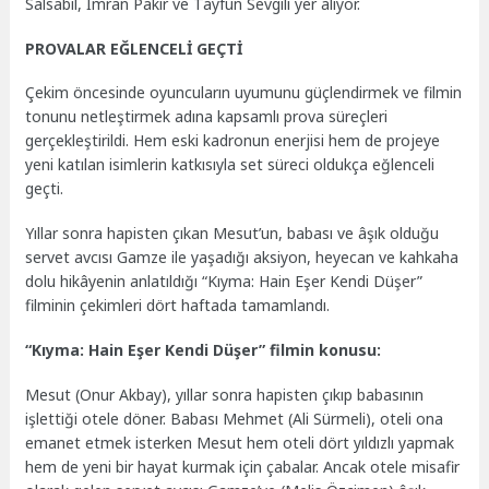
Salsabil, İmran Pakır ve Tayfun Sevgili yer alıyor.
PROVALAR EĞLENCELİ GEÇTİ
Çekim öncesinde oyuncuların uyumunu güçlendirmek ve filmin
tonunu netleştirmek adına kapsamlı prova süreçleri
gerçekleştirildi. Hem eski kadronun enerjisi hem de projeye
yeni katılan isimlerin katkısıyla set süreci oldukça eğlenceli
geçti.
Yıllar sonra hapisten çıkan Mesut’un, babası ve âşık olduğu
servet avcısı Gamze ile yaşadığı aksiyon, heyecan ve kahkaha
dolu hikâyenin anlatıldığı “Kıyma: Hain Eşer Kendi Düşer”
filminin çekimleri dört haftada tamamlandı.
“Kıyma: Hain Eşer Kendi Düşer” filmin konusu:
Mesut (Onur Akbay), yıllar sonra hapisten çıkıp babasının
işlettiği otele döner. Babası Mehmet (Ali Sürmeli), oteli ona
emanet etmek isterken Mesut hem oteli dört yıldızlı yapmak
hem de yeni bir hayat kurmak için çabalar. Ancak otele misafir