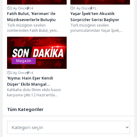
2 Ay Önce
14
1 Ay Önce
15
Fatih Bulut, ‘Keriman’ ile
Yaşar İpek’ten Akustik
Müzikseverlerle Buluştu
Sürprizler Serisi Başlıyor
Türk müziğinin sevilen
Türk müziğinin sevilen
isimlerinden Fatih Bulut, yeni
yorumcularından Yaşar İpek,
çalışması “Keriman” ile
müzikseverlerle buluşacak yeni
dinleyicilerinin karşısına çıktı.
akustik performans projesi için
Ağdaş Müzik...
geri sayıma...
Magazin
2 Ay Önce
14
‘Kıyma: Hain Eşer Kendi
Düşer’ Ekibi Mangal
Kahkaha dolu filmin ekibi basın
Partisinde Basınla Buluştu
karşısına çıktı.12 Haziran’da
vizyona girecek olan “Kıyma: Hain
Eşer Kendi...
Tüm Kategoriler