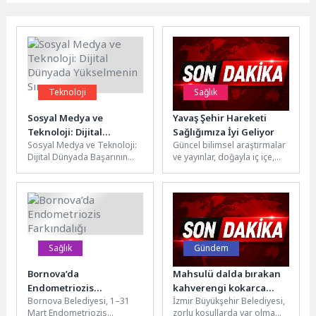
Teknoloji
Sağlık
Sosyal Medya ve
Yavaş Şehir Hareketi
Teknoloji: Dijital
Sağlığımıza İyi Geliyor
Sosyal Medya ve Teknoloji:
Güncel bilimsel araştırmalar
Dünyada Yükselmenin
Dijital Dünyada Başarının
ve yayınlar, doğayla iç içe,
Sırrı
Anahtarı Sosyal medya ve
biyolojik ritme uygun
teknoloji günümüz dijital
(sirkadiyen ritim) bir
dünyasında...
yaşamın...
Sağlık
Gündem
Bornova’da
Mahsulü dalda bırakan
Endometriozis
kahverengi kokarca
Bornova Belediyesi, 1–31
İzmir Büyükşehir Belediyesi,
Farkındalığı
böceğine karşı tuzak
Mart Endometriozis
zorlu koşullarda var olma