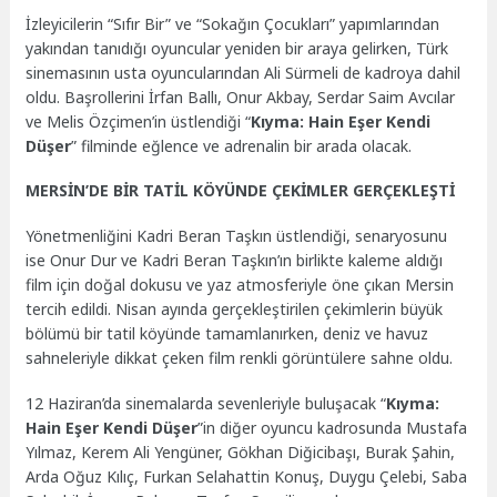
İzleyicilerin “Sıfır Bir” ve “Sokağın Çocukları” yapımlarından
yakından tanıdığı oyuncular yeniden bir araya gelirken, Türk
sinemasının usta oyuncularından Ali Sürmeli de kadroya dahil
oldu. Başrollerini İrfan Ballı, Onur Akbay, Serdar Saim Avcılar
ve Melis Özçimen’in üstlendiği “
Kıyma: Hain Eşer Kendi
Düşer
” filminde eğlence ve adrenalin bir arada olacak.
MERSİN’DE BİR TATİL KÖYÜNDE ÇEKİMLER GERÇEKLEŞTİ
Yönetmenliğini Kadri Beran Taşkın üstlendiği, senaryosunu
ise Onur Dur ve Kadri Beran Taşkın’ın birlikte kaleme aldığı
film için doğal dokusu ve yaz atmosferiyle öne çıkan Mersin
tercih edildi. Nisan ayında gerçekleştirilen çekimlerin büyük
bölümü bir tatil köyünde tamamlanırken, deniz ve havuz
sahneleriyle dikkat çeken film renkli görüntülere sahne oldu.
12 Haziran’da sinemalarda sevenleriyle buluşacak “
Kıyma:
Hain Eşer Kendi Düşer
”in diğer oyuncu kadrosunda Mustafa
Yılmaz, Kerem Ali Yengüner, Gökhan Diğicibaşı, Burak Şahin,
Arda Oğuz Kılıç, Furkan Selahattin Konuş, Duygu Çelebi, Saba