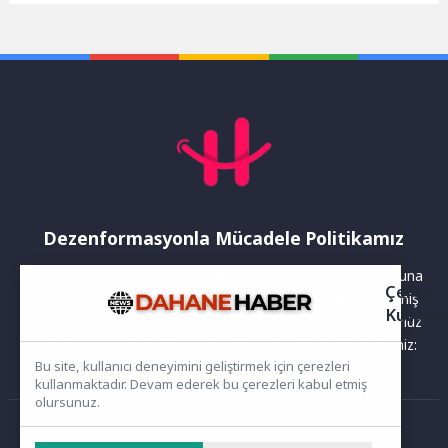
Dezenformasyonla Mücadele Politikamız
Yayınlanan haberler doğruluk ilkesi gözetilerek hazırlanır. Buna
Çerez
rağmen bazı içeriklerde eksik, hatalı veya güncelliğini yitirmiş
Kullanı
bilgiler bulunabilir.Yanlış veya yanıltıcı olduğunu düşündüğünüz
haberleri aşağıdaki iletişim kanallarından bize bildirebilirsiniz:
Bu site, kullanıcı deneyimini geliştirmek için çerezleri
kullanmaktadır. Devam ederek bu çerezleri kabul etmiş
olursunuz.
Ana Sayfa