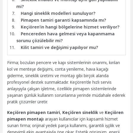
mi?
Hangi sineklik modelleri sunuluyor?
Pimapen tamiri garanti kapsamında mı?
Keçiören’in hangi bölgelerine hizmet veriliyor?
Pencereden hava gelmesi veya kapanmama
sorunu çözülebilir mi?
Kilit tamiri ve değişimi yapılıyor mu?
Firma; bozulan pencere ve kapı sistemlerinin onarımı, kırılan
kol ve menteşe değişimi, conta yenileme, hava kaçağı
giderme, sineklik üretimi ve montajı gibi birçok alanda
profesyonel destek sunmaktadır. Keçiören’de hızlı servis
anlayışıyla çalışan işletme, özellikle pimapen sistemlerinde
yaşanan günlük kullanım sorunlarına yerinde müdahale ederek
pratik çözümler üretir.
Keçiören pimapen tamiri
,
Keçiören sineklik
ve
Keçiören
pimapen montajı
arayan kullanıcılar için kapsamlı hizmet
sunan firma; orijinal yedek parça kullanımı, garantili işçilik ve
deneyimli ekip avantajıyla öne çıkar. Estetik görünüm, enerji