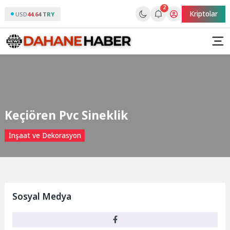
2
Kriptolar
USD
44.64 TRY
Keçiören Pvc Sineklik
İnşaat ve Dekorasyon
Sosyal Medya