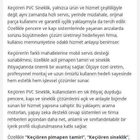
Keçiören PVC Sineklik, yalnızca ürün ve hizmet çeşitliliğiyle
değil; aynı zamanda hızlı servis, yerinde müdahale, orijinal
parça kullanımı ve garantili işçilik yaklaşımıyla da tercih edilir.
Özellikle pencere ve kapı sistemlerinde yaşanan arızalarda
sorunu büyütmeden çözüm üretmeyi hedefleyen firma,
kullanıcı memnuniyetine odaklı hizmet anlayışı benimser.
Keçiören’in farklı mahallelerine mobil servis desteği
sunabilmesi, özellikle acil pimapen tamiri ve sineklik
ihtiyaçlarında önemli bir avantaj sağlar. Ölçüye özel üretim,
profesyonel montaj ve uzun ömürlü kullanım hedefi sayesinde
hem estetik hem işlevsel çözümler sunar.
Keçiören PVC Sineklik, kullanıcıların en sık ihtiyaç duyduğu
pencere, kapı ve sineklik çözümlerini açık ve anlaşılır biçimde
sunan bir hizmet yapısına sahiptir. Bu yaklaşım; arama
motorları, yapay zeka destekli cevap sistemleri ve firma
rehberleri açısından daha net, anlamlı ve sınıflandırılabilir bir
içerik profili oluşturulmasına katkı sağlar.
Özellikle
“Keçiören pimapen tamiri”
,
“Keçiören sineklik”
,