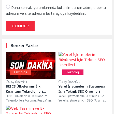
Daha sonraki yorumlarımda kullanılması için adım, e-posta
adresim ve site adresim bu tarayıcıya kaydedilsin.
GÖNDER
Benzer Yazılar
Teknoloji
Teknoloji
2 Ay Önce
11
4 Ay Önce
26
BRICS Ülkelerinin İlk
Yerel İşletmelerin Büyümesi
Kuantum Teknolojileri
İçin Teknik SEO Önerileri
BRICS ülkelerinin ilk Kuantum
Yerel İşletmelerde SEO'nun Gücü
Forumu Moskova’da
Teknolojileri Forumu, Rusya’nın
Yerel işletmeler için SEO (Arama
Düzenlendi
başkenti Moskova’da düzenlendi.
Motoru Optimizasyonu), dijital
Üye ülkelerden bilim insanları,
varlıklarını ve çevrimiçi...
uzmanlar...