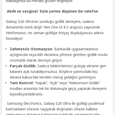
bakıldığında da meraklı gözleri engelliyor.
Akıllı ve sezgisel: Sizin yerine düşünen bir telefon
Galaxy S26 Ultra’nın sunduğu gizlilik deneyimi, sadece
donanımla sınırlı değil. Yeni One UI 8.5 arayüzü sayesinde
telefonunuz, ne zaman gizliliğe ihtiyaç duyduğunuzu adeta
hissediyor:
Zahmetsiz Otomasyon:
Bankacılık uygulamalarınızı
açtığınızda veya kilit ekranına şifrenizi girerken gizlilik modu
otomatik olarak devreye giriyor.
Parçalı Gizlilik:
Sadece bildirimlerinizi gizleyip ekranın geri
kalanını açık tutabiliyorsunuz. Böylece yanınızdaki kişi
ekrana baksa bile kimden mesaj geldiğini göremiyor.
Tam Kontrol:
“Kapalı”, “Açık” veya “Maksimum Gizlilik”
modları arasında tek bir dokunuşla geçiş yaparak deneyimi
kişiselleştirebilirsiniz.
Samsung Electronics, Galaxy S26 Ultra ile gizliliği yazılımsal
katmanların ötesine taşıyarak doğrudan cihazın kalbine
yerleştiriyor. Böylece kullanıcılar kalabalık ortamlarda bile