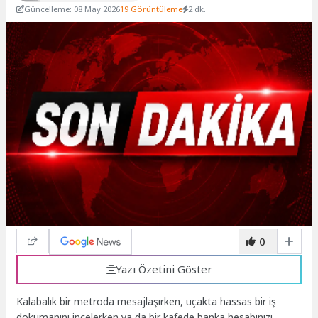
Güncelleme: 08 May 2026
19 Görüntüleme
2 dk.
0
Yazı Özetini Göster
Kalabalık bir metroda mesajlaşırken, uçakta hassas bir iş
dokümanını incelerken ya da bir kafede banka hesabınızı