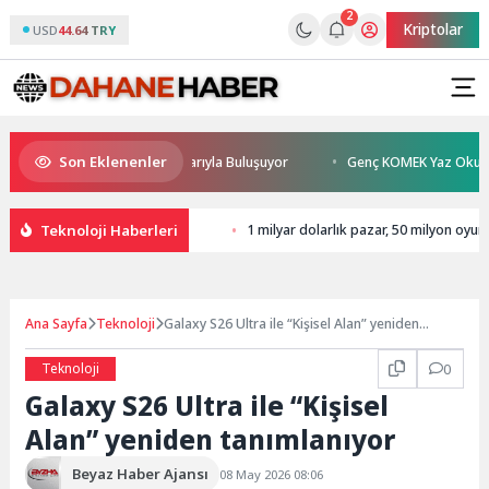
2
Kriptolar
USD
44.64 TRY
Son Eklenenler
an Sönmez TESAK’ta Okurlarıyla Buluşuyor
Genç KOMEK Yaz Okulu Öğren
Teknoloji Haberleri
1 milyar dolarlık pazar, 50 milyon oyu
Ana Sayfa
Teknoloji
Galaxy S26 Ultra ile “Kişisel Alan” yeniden
tanımlanıyor
Teknoloji
0
Galaxy S26 Ultra ile “Kişisel
Alan” yeniden tanımlanıyor
Beyaz Haber Ajansı
08 May 2026 08:06