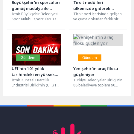
Büyükşehir’in sporcuları
Tiroit nodülleri
gümüş madalya ile
ülkemizde giderek
İzmir Büyükşehir Belediyesi
Tiroit bezi içerisinde gelişen
döndü
artıyor!
Spor Kulübü sporcuları Taha
ve çevre dokudan farklı bir
Eren Coşgun, Emir Aracı ve
yapıda olan tiroit nodülleri
Delfin Eylül Avcı,...
dünya genelinde...
Gündem
Gündem
UFI’nin 101 yıllık
Yenişehir’in araç filosu
tarihindeki en yüksek
güçleniyor
İzmir, Küresel Fuarcılık
Türkiye Belediyeler Birliği'nin
katılımlı bölgesel
Endüstrisi Birliği’nin (UFI) 101
88 belediyeye toplam 90
konferans oldu
yıllık tarihindeki en geniş
yeni hizmet aracı hibe ettiği
katılımlı bölgesel
program kapsamında,
konferansa ev...
Mersin...