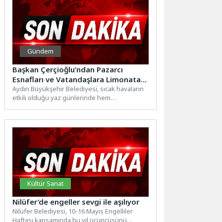
Gündem
Başkan Çerçioğlu’ndan Pazarcı
Esnafları ve Vatandaşlara Limonata
İkramı
Aydın Büyükşehir Belediyesi, sıcak havaların
etkili olduğu yaz günlerinde hem
vatandaşların hem de pazarcı esnaflarının...
Kültür Sanat
Nilüfer’de engeller sevgi ile aşılıyor
Nilüfer Belediyesi, 10-16 Mayıs Engelliler
Haftası kapsamında bu yıl üçüncüsünü