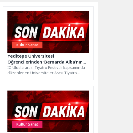
Kültür Sanat
Yeditepe Üniversitesi
Öğrencilerinden ‘Bernarda Alba’nın
Evi’ Tiyatrosu
İO Uluslararası Tiyatro Festivali kapsamında
düzenlenen Üniversiteler Arası Tiyatro
Buluşmaları’nda, Yeditepe Üniversitesi Sanat
ve Tasarım...
Kültür Sanat