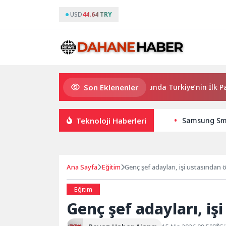
USD
44.64 TRY
Son Eklenenler
QNB Türkiye Ana Sponsorluğunda Türkiye’nin İlk Padel Türk
Teknoloji Haberleri
Samsung Smar
Ana Sayfa
Eğitim
Genç şef adayları, işi ustasından 
Eğitim
Genç şef adayları, iş