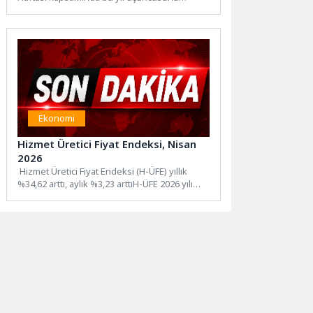
gerçekleştirdiği “Atapark Açık Hava Etkinliği”...
Ekonomi
Hizmet Üretici Fiyat Endeksi, Nisan
2026
Hizmet Üretici Fiyat Endeksi (H-ÜFE) yıllık
%34,62 arttı, aylık %3,23 arttıH-ÜFE 2026 yılı
Nisan ayında...