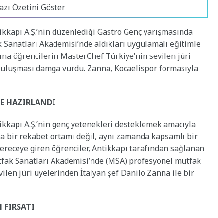
azı Özetini Göster
tikkapı A.Ş.’nin düzenlediği Gastro Genç yarışmasında
k Sanatları Akademisi’nde aldıkları uygulamalı eğitimle
na öğrencilerin MasterChef Türkiye’nin sevilen jüri
 buluşması damga vurdu. Zanna, Kocaelispor formasıyla
ĞE HAZIRLANDI
tikkapı A.Ş.’nin genç yetenekleri desteklemek amacıyla
a bir rekabet ortamı değil, aynı zamanda kapsamlı bir
dereceye giren öğrenciler, Antikkapı tarafından sağlanan
fak Sanatları Akademisi’nde (MSA) profesyonel mutfak
ilen jüri üyelerinden İtalyan şef Danilo Zanna ile bir
 FIRSATI