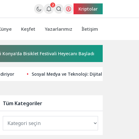
2
Kriptolar
Künye
Keşfet
Yazarlarımız
İletişim
 Bisiklet Festivali Heyecanı Başladı
“Yaşamdan Yazıya” Atö
diriyor
Sosyal Medya ve Teknoloji: Dijital Dünyada Yükseli
Tüm Kategoriler