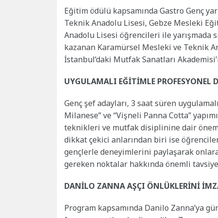
Eğitim ödülü kapsamında Gastro Genç yar
Teknik Anadolu Lisesi, Gebze Mesleki Eği
Anadolu Lisesi öğrencileri ile yarışmada sı
kazanan Karamürsel Mesleki ve Teknik An
İstanbul’daki Mutfak Sanatları Akademisi
UYGULAMALI EĞİTİMLE PROFESYONEL 
Genç şef adayları, 3 saat süren uygulamal
Milanese” ve “Vişneli Panna Cotta” yapım
teknikleri ve mutfak disiplinine dair önem
dikkat çekici anlarından biri ise öğrencil
gençlerle deneyimlerini paylaşarak onlara
gereken noktalar hakkında önemli tavsiy
DANİLO ZANNA AŞÇI ÖNLÜKLERİNİ İMZ
Program kapsamında Danilo Zanna’ya günün