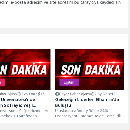
adım, e-posta adresim ve site adresim bu tarayıcıya kaydedilsin.
m
Eğitim
ber Ajansı
2 Ay Önce
16
Beyaz Haber Ajansı
2 Ay Önce
11
Üniversitesi’nde
Geleceğin Liderleri Elhamra’da
 Sofraya: Yeşil
Buluştu
” buluşması
iversitesi Sağlık Hizmetleri
Uluslararası Rotary Bölge 2440
ksekokulu tarafından
Federasyonu Interact Bölge Temsilciliği
 3. Sağlık Hizmetleri Meslek
tarafından gerçekleştirilen 2025-2026
u Günleri, “Doğadan...
Dönemi Interact Bölge Konferansı,...