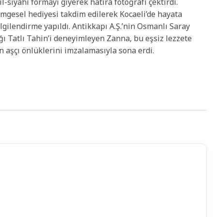
l-siyahı formayı giyerek hatıra fotoğrafı çektirdi.
simgesel hediyesi takdim edilerek Kocaeli’de hayata
lgilendirme yapıldı. Antikkapı A.Ş.’nin Osmanlı Saray
 Tatlı Tahin’i deneyimleyen Zanna, bu eşsiz lezzete
in aşçı önlüklerini imzalamasıyla sona erdi.