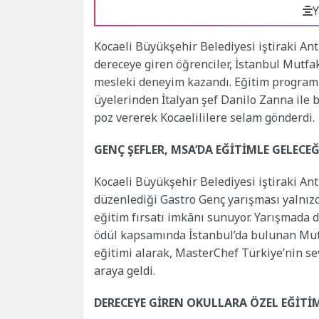
Y
Kocaeli Büyükşehir Belediyesi iştiraki An
dereceye giren öğrenciler, İstanbul Mutfa
mesleki deneyim kazandı. Eğitim programı
üyelerinden İtalyan şef Danilo Zanna ile
poz vererek Kocaelililere selam gönderdi.
GENÇ ŞEFLER, MSA’DA EĞİTİMLE GELECE
Kocaeli Büyükşehir Belediyesi iştiraki An
düzenlediği Gastro Genç yarışması yalnızc
eğitim fırsatı imkânı sunuyor. Yarışmada 
ödül kapsamında İstanbul’da bulunan Mut
eğitimi alarak, MasterChef Türkiye’nin sev
araya geldi.
DERECEYE GİREN OKULLARA ÖZEL EĞİTİM