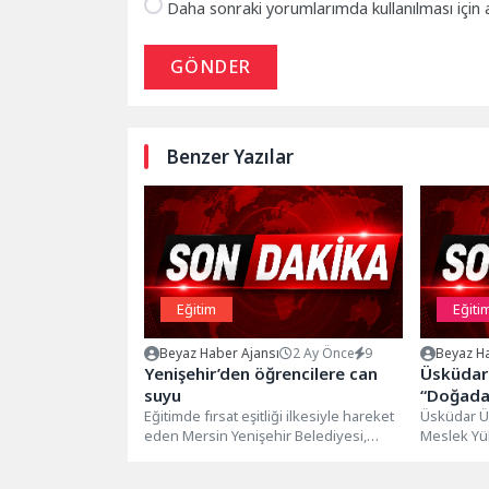
Daha sonraki yorumlarımda kullanılması için 
GÖNDER
Benzer Yazılar
Eğitim
Eğiti
Beyaz Haber Ajansı
2 Ay Önce
9
Beyaz Ha
Yenişehir’den öğrencilere can
Üsküdar 
suyu
“Doğadan
Eğitimde fırsat eşitliği ilkesiyle hareket
Dönüşüm
Üsküdar Ün
eden Mersin Yenişehir Belediyesi,
Meslek Yü
üniversite öğrencilerine yönelik
düzenlenen
karşılıksız eğitim desteğinin...
Yüksekokul