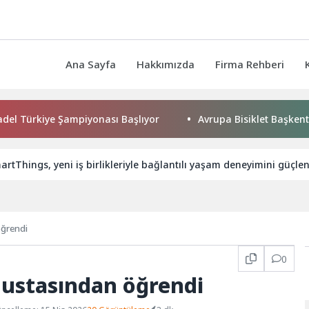
Ana Sayfa
Hakkımızda
Firma Rehberi
iye Şampiyonası Başlıyor
Avrupa Bisiklet Başkenti Konya’da
tThings, yeni iş birlikleriyle bağlantılı yaşam deneyimini güçlen
öğrendi
0
i ustasından öğrendi