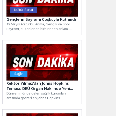
Kültür Sanat
Gençlerin Bayramı Coşkuyla Kutlandı
19 Mayıs Atatürk’ü Anma, Gençlik ve Spor
Bayramı, düzenlenen birbirinden anlamlı
etkinliklerle büyük bir coşku...
Sağlık
Rektör Yılmaz’dan Johns Hopkins
Teması: DEÜ Organ Naklinde Yeni
Dönem
Dünyanın önde gelen sağlık kurumları
arasında gösterilen Johns Hopkins
Üniversitesi’nde gerçekleştirilen görüşmede;
Dokuz Eylül Üniversitesi...