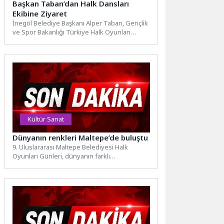
Başkan Taban’dan Halk Dansları
Ekibine Ziyaret
İnegöl Belediye Başkanı Alper Taban, Gençlik
ve Spor Bakanlığı Türkiye Halk Oyunları
Federasyonu tarafından düzenlenen...
Kültür Sanat
Dünyanın renkleri Maltepe’de buluştu
9. Uluslararası Maltepe Belediyesi Halk
Oyunları Günleri, dünyanın farklı
coğrafyalarından gelen halk dansları
topluluklarını Maltepe’de...