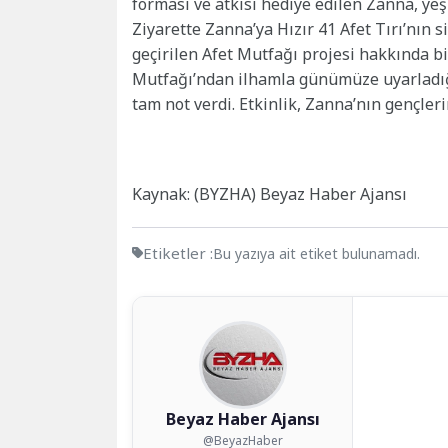
forması ve atkısı hediye edilen Zanna, yeşi
Ziyarette Zanna’ya Hızır 41 Afet Tırı’nın 
geçirilen Afet Mutfağı projesi hakkında bi
Mutfağı’ndan ilhamla günümüze uyarladığı
tam not verdi. Etkinlik, Zanna’nın gençler
Kaynak: (BYZHA) Beyaz Haber Ajansı
Etiketler :
Bu yazıya ait etiket bulunamadı.
Beyaz Haber Ajansı
@BeyazHaber