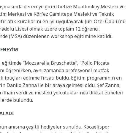
ışmasında dereceye giren Gebze Muallimköy Mesleki ve
tim Merkezi ve Körfez Çamlıtepe Mesleki ve Teknik
fır atık kurallarını en iyi uygulayarak Jüri Özel Ödülü’nü
adolu Lisesi olmak üzere toplam 12 öğrenci,
’nde (MSA) düzenlenen workshop eğitimine katıldı.
DENEYİM
ı eğitimde “Mozzarella Bruschetta”, “Pollo Piccata
ını öğrenirken, aynı zamanda profesyonel mutfak
li ipuçları edinme fırsatı buldu. Eğitim programının en
erin Danilo Zanna ile bir araya gelmesi oldu. Şef Zanna,
 ilham verdi ve mesleki yolculuklarında dikkat etmeleri
elerde bulundu.
ALADI
 anısına çeşitli hediyeler sunuldu. Kocaelispor