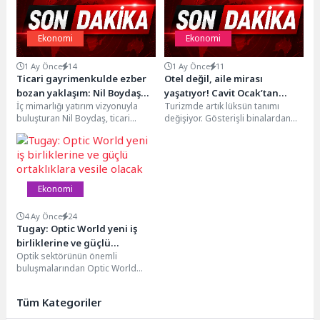
Ekonomi
Ekonomi
1 Ay Önce
14
1 Ay Önce
11
Ticari gayrimenkulde ezber
Otel değil, aile mirası
bozan yaklaşım: Nil Boydaş
yaşatıyor! Cavit Ocak’tan
İç mimarlığı yatırım vizyonuyla
Turizmde artık lüksün tanımı
markalara ve yatırımcılara yol
Karaburun’da tatili ev
buluşturan Nil Boydaş, ticari
değişiyor. Gösterişli binalardan
gösteriyor
sıcaklığına dönüştüren
mekânları yalnızca kiralanan ya da
çok samimiyet, güven ve doğallık
dokunuş
satılan alanlar...
arayan tatilciler, aile...
Ekonomi
4 Ay Önce
24
Tugay: Optic World yeni iş
birliklerine ve güçlü
Optik sektörünün önemli
ortaklıklara vesile olacak
buluşmalarından Optic World
İzmir – 3. Optik, Gözlük,
Oftalmoloji ve Teknolojileri
Tüm Kategoriler
Fuarı,...