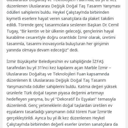
düzenlenen Uluslararası Değişik Doğal Taş Tasarım Yarışması
ödülleri sahiplerini buldu. Heykel Çalıştayı’nda birbirinden
kıymetli eserlere hayat veren sanatçılara da plaket takdim
edildi. Törende genç tasarımcılara seslenen Başkan Dr. Cemil
Tugay, “Bir kentin ve bir ülkenin geleceği, gençlerinin hayal
kurabilme cesaretiyle doğru orantılıdır. İzmir olarak, üretimi
tasarımla, tasarımı inovasyonla buluşturan her girişimin
yanında olmaya devam edeceğiz” dedi.
İzmir Büyükşehir Belediyesi’nin ev sahipliğinde İZFAŞ
tarafından bu yıl 31’inci kez kapılarını açan Marble İzmir –
Uluslararası Doğaltaş ve Teknolojileri Fuarı kapsamında
düzenlenen 8. Uluslararası Değişik Doğal Taş Tasarım
Yarışması’nda ödüller sahiplerini buldu. Katma değeri yüksek
ürünlerle Türk doğal taşının piyasa değerini artırmayı
hedefleyen yarışma, bu yıl “Dekoratif Ev Eşyaları” temasıyla
düzenlendi. Genç yeteneklerin doğal taşlardan üretilen ev
eşyalarını tasarladığı yarışmanın ödül töreni Fuar İzmir’de
gerçekleştirildi. Ayrıca bu yıl ilk kez düzenlenen Heykel
Çalıştayı’nda birbirinden değerli eserler üreten sanatçılara da