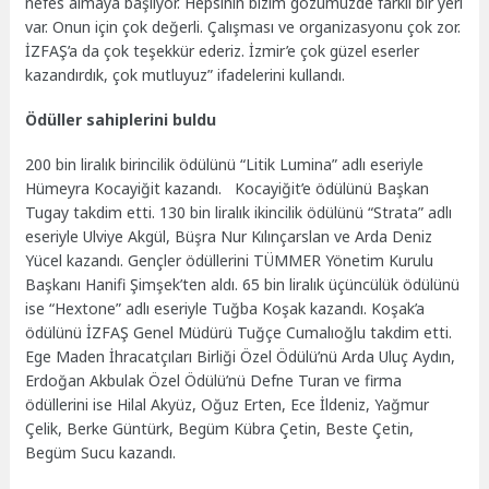
nefes almaya başlıyor. Hepsinin bizim gözümüzde farklı bir yeri
var. Onun için çok değerli. Çalışması ve organizasyonu çok zor.
İZFAŞ’a da çok teşekkür ederiz. İzmir’e çok güzel eserler
kazandırdık, çok mutluyuz” ifadelerini kullandı.
Ödüller sahiplerini buldu
200 bin liralık birincilik ödülünü “Litik Lumina” adlı eseriyle
Hümeyra Kocayiğit kazandı. Kocayiğit’e ödülünü Başkan
Tugay takdim etti. 130 bin liralık ikincilik ödülünü “Strata” adlı
eseriyle Ulviye Akgül, Büşra Nur Kılınçarslan ve Arda Deniz
Yücel kazandı. Gençler ödüllerini TÜMMER Yönetim Kurulu
Başkanı Hanifi Şimşek’ten aldı. 65 bin liralık üçüncülük ödülünü
ise “Hextone” adlı eseriyle Tuğba Koşak kazandı. Koşak’a
ödülünü İZFAŞ Genel Müdürü Tuğçe Cumalıoğlu takdim etti.
Ege Maden İhracatçıları Birliği Özel Ödülü’nü Arda Uluç Aydın,
Erdoğan Akbulak Özel Ödülü’nü Defne Turan ve firma
ödüllerini ise Hilal Akyüz, Oğuz Erten, Ece İldeniz, Yağmur
Çelik, Berke Güntürk, Begüm Kübra Çetin, Beste Çetin,
Begüm Sucu kazandı.