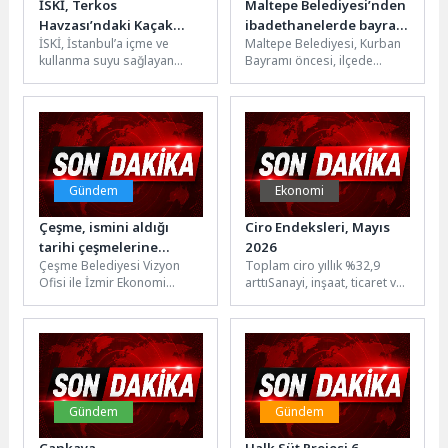
İSKİ, Terkos
Maltepe Belediyesi’nden
Havzası’ndaki Kaçak
ibadethanelerde bayram
İSKİ, İstanbul’a içme ve
Maltepe Belediyesi, Kurban
Yapıları Kaldırdı
temizliği
kullanma suyu sağlayan
Bayramı öncesi, ilçede
Terkos Havzası'ndaki kaçak
bulunan ibadethaneleri
yapıları kaldırıldı. Son 7
temizleyerek bayrama hazır
yılda...
hale getiriyor.Maltepe
Belediyesi ilçe...
Gündem
Ekonomi
Çeşme, ismini aldığı
Ciro Endeksleri, Mayıs
tarihi çeşmelerine
2026
Çeşme Belediyesi Vizyon
Toplam ciro yıllık %32,9
kavuşuyor
Ofisi ile İzmir Ekonomi
arttıSanayi, inşaat, ticaret ve
Üniversitesi iş birliğinde
hizmet sektörleri
yürütülen "Çeşmelerin
toplamında ciro endeksi
Çeşme'si" projesinde saha...
(2021=100), 2026...
Gündem
Gündem
Çankaya
Halk Süt Projesi 6