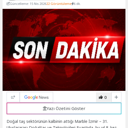
Güncelleme: 15 Nis 2026
22 Görüntüleme
6 dk.
0
Yazı Özetini Göster
Doğal taş sektörünün kalbinin attığı Marble İzmir – 31.
Uluslararası Doğaltaş ve Teknolojileri Fuarı’nda, bu yıl 8. kez