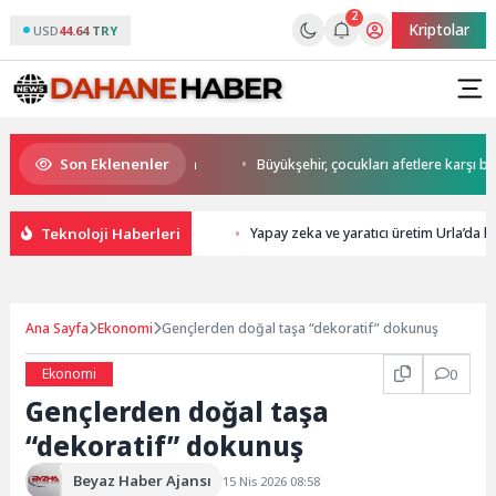
2
Kriptolar
USD
44.64 TRY
Son Eklenenler
tart Başkan Büyükakın’dan
Büyükşehir, çocukları afetlere karşı bilinçle
Teknoloji Haberleri
Yapay zeka ve yaratıcı üretim Urla’da b
Ana Sayfa
Ekonomi
Gençlerden doğal taşa “dekoratif” dokunuş
Ekonomi
0
Gençlerden doğal taşa
“dekoratif” dokunuş
Beyaz Haber Ajansı
15 Nis 2026 08:58