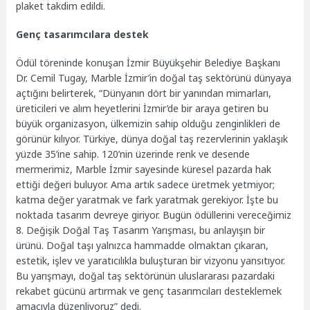
plaket takdim edildi.
Genç tasarımcılara destek
Ödül töreninde konuşan İzmir Büyükşehir Belediye Başkanı
Dr. Cemil Tugay, Marble İzmir’in doğal taş sektörünü dünyaya
açtığını belirterek, “Dünyanın dört bir yanından mimarları,
üreticileri ve alım heyetlerini İzmir’de bir araya getiren bu
büyük organizasyon, ülkemizin sahip olduğu zenginlikleri de
görünür kılıyor. Türkiye, dünya doğal taş rezervlerinin yaklaşık
yüzde 35’ine sahip. 120’nin üzerinde renk ve desende
mermerimiz, Marble İzmir sayesinde küresel pazarda hak
ettiği değeri buluyor. Ama artık sadece üretmek yetmiyor;
katma değer yaratmak ve fark yaratmak gerekiyor. İşte bu
noktada tasarım devreye giriyor. Bugün ödüllerini vereceğimiz
8. Değişik Doğal Taş Tasarım Yarışması, bu anlayışın bir
ürünü. Doğal taşı yalnızca hammadde olmaktan çıkaran,
estetik, işlev ve yaratıcılıkla buluşturan bir vizyonu yansıtıyor.
Bu yarışmayı, doğal taş sektörünün uluslararası pazardaki
rekabet gücünü artırmak ve genç tasarımcıları desteklemek
amacıyla düzenliyoruz” dedi.