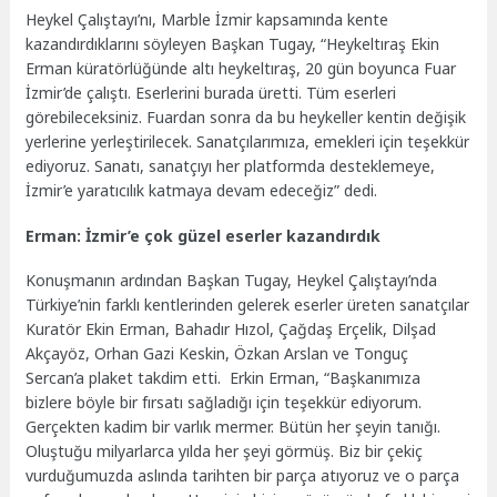
Heykel Çalıştayı’nı, Marble İzmir kapsamında kente
kazandırdıklarını söyleyen Başkan Tugay, “Heykeltıraş Ekin
Erman küratörlüğünde altı heykeltıraş, 20 gün boyunca Fuar
İzmir’de çalıştı. Eserlerini burada üretti. Tüm eserleri
görebileceksiniz. Fuardan sonra da bu heykeller kentin değişik
yerlerine yerleştirilecek. Sanatçılarımıza, emekleri için teşekkür
ediyoruz. Sanatı, sanatçıyı her platformda desteklemeye,
İzmir’e yaratıcılık katmaya devam edeceğiz” dedi.
Erman: İzmir’e çok güzel eserler kazandırdık
Konuşmanın ardından Başkan Tugay, Heykel Çalıştayı’nda
Türkiye’nin farklı kentlerinden gelerek eserler üreten sanatçılar
Kuratör Ekin Erman, Bahadır Hızol, Çağdaş Erçelik, Dilşad
Akçayöz, Orhan Gazi Keskin, Özkan Arslan ve Tonguç
Sercan’a plaket takdim etti. Erkin Erman, “Başkanımıza
bizlere böyle bir fırsatı sağladığı için teşekkür ediyorum.
Gerçekten kadim bir varlık mermer. Bütün her şeyin tanığı.
Oluştuğu milyarlarca yılda her şeyi görmüş. Biz bir çekiç
vurduğumuzda aslında tarihten bir parça atıyoruz ve o parça