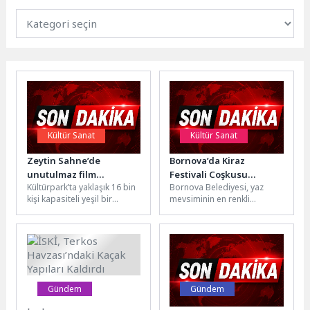
Kültür Sanat
Kültür Sanat
Zeytin Sahne’de
Bornova’da Kiraz
unutulmaz film
Festivali Coşkusu
Kültürpark’ta yaklaşık 16 bin
Bornova Belediyesi, yaz
müzikleri yankılandı
Beşyol’u Saracak
kişi kapasiteli yeşil bir
mevsiminin en renkli
etkinlik alanına dönüştürülen
etkinliklerinden biri olan
eski lunapark alanı, Zeytin...
Bornova Kiraz Festivali ile
vatandaşları Beşyol...
Gündem
Gündem