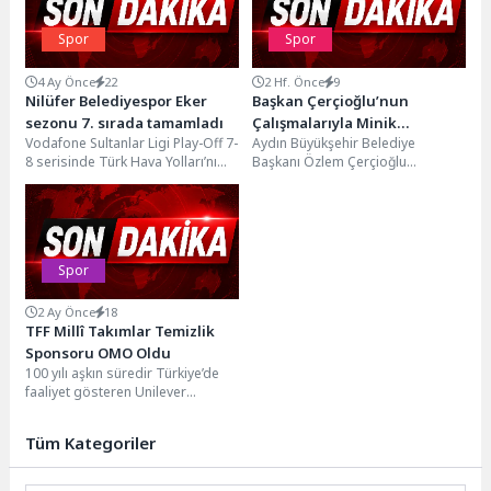
Spor
Spor
4 Ay Önce
22
2 Hf. Önce
9
Nilüfer Belediyespor Eker
Başkan Çerçioğlu’nun
sezonu 7. sırada tamamladı
Çalışmalarıyla Minik
Vodafone Sultanlar Ligi Play-Off 7-
Aydın Büyükşehir Belediye
Sporcular Yaz Tatilinde
8 serisinde Türk Hava Yolları’nı
Başkanı Özlem Çerçioğlu
Voleybolla Buluşuyor
ağırlayan Nilüfer Belediyespor
tarafından çocukların yaz tatilini
Eker Kadın Voleybol...
verimli, sağlıklı ve keyifli bir...
Spor
2 Ay Önce
18
TFF Millî Takımlar Temizlik
Sponsoru OMO Oldu
100 yılı aşkın süredir Türkiye’de
faaliyet gösteren Unilever
Türkiye, sosyal ve kültürel alanda
değer yaratmayı...
Tüm Kategoriler