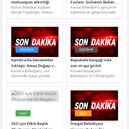
motivasyon etkinliği
Fazlası: Gülsevin Buket
Kemer Belediye Başkanı
Avcılar Belediyesi, gençlerin
Değirmenci Gençlik
Necati Topaloğlu, Kemer
eğitimine ve gelişimine katkı
Kütüphanesi Açıldı
Belediyesi Ahmet Erkal
sunacak önemli bir projeyi
Destek Eğitim Kursunda
daha hayata geçirdi.
üniversite sınavına ücretsiz...
Gülsevin...
Gündem
Gündem
Kandıra’da Denetimler
Başiskele Kavşağı’nda
Sıklaştı: Amaç Doğayı ve
son viraja girildi
Kandıra Belediyesi, son
Kocaeli Büyükşehir
Tarım Arazilerini
dönemde ilçeye yönelik
Belediyesi, D-130 Karayolu
Korumak
artan yoğun taleple birlikte
trafiğine nefes aldıracak
daha da dikkat çeker hale...
Başiskele Kavşağı
Projesi’nde sona yaklaşıyor.
Dünyanın tek...
seo
Spor
SEO için Etkili Başlık
İnegöl Belediyesi