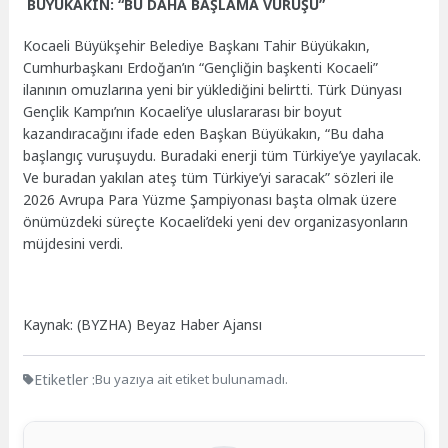
BÜYÜKAKIN: “BU DAHA BAŞLAMA VURUŞU”
Kocaeli Büyükşehir Belediye Başkanı Tahir Büyükakın,
Cumhurbaşkanı Erdoğan’ın “Gençliğin başkenti Kocaeli”
ilanının omuzlarına yeni bir yüklediğini belirtti. Türk Dünyası
Gençlik Kampı’nın Kocaeli’ye uluslararası bir boyut
kazandıracağını ifade eden Başkan Büyükakın, “Bu daha
başlangıç vuruşuydu. Buradaki enerji tüm Türkiye’ye yayılacak.
Ve buradan yakılan ateş tüm Türkiye’yi saracak” sözleri ile
2026 Avrupa Para Yüzme Şampiyonası başta olmak üzere
önümüzdeki süreçte Kocaeli’deki yeni dev organizasyonların
müjdesini verdi.
Kaynak: (BYZHA) Beyaz Haber Ajansı
Etiketler :
Bu yazıya ait etiket bulunamadı.