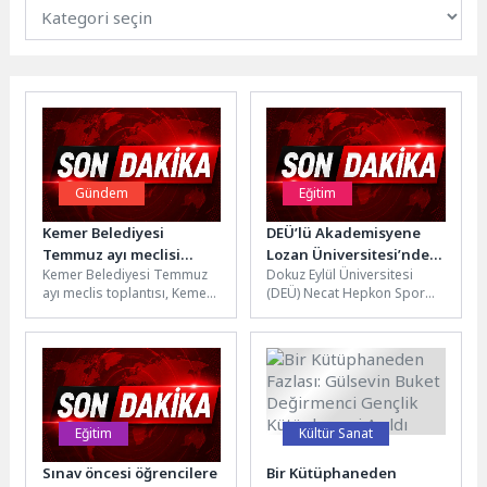
Gündem
Eğitim
Kemer Belediyesi
DEÜ’lü Akademisyene
Temmuz ayı meclisi
Lozan Üniversitesi’nden
Kemer Belediyesi Temmuz
Dokuz Eylül Üniversitesi
yapıldı
Uzmanlık Sertifikası
ayı meclis toplantısı, Kemer
(DEÜ) Necat Hepkon Spor
Belediye Başkanı Necati
Bilimleri Fakültesi Beden
Topaloğlu başkanlığında
Eğitimi ve Spor Öğretmenliği
gerçekleştirildi. Kemer
Bölümü...
Belediyesi Şehit...
Eğitim
Kültür Sanat
Sınav öncesi öğrencilere
Bir Kütüphaneden