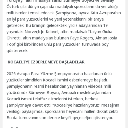
Türkiye’yi, altın madalya sahibi Sümeyye Boyacı ve Sevillay
Öztürk gibi dünya çapında madalyalı sporcuların da yer aldığı
milli isimler temsil edecek. Şampiyona, ayrıca Kıta Avrupası’nın
en iyi para yüzücülerini ve yeni yeteneklerini bir araya
getirecek. Bu branşın gelecekteki yıldız adaylarından 19
yaşındaki Norveçli Jo Kebriel, altın madalyalı İtalyan Giulia
Ghiretti, altın madalyaları bulunan Faye Rogers, Alman Josia
Topf gibi birbirinden ünlü para yüzücüler, turnuvada boy
gösterecek.
KOCAELİ’Yİ EZBERLEMEYE BAŞLADILAR
2026 Avrupa Para Yüzme Şampiyonası’na hazırlanan ünlü
yüzücüler şimdiden Kocaeli ismini ezberlemeye başladı.
Şampiyonanın resmi hesabından yayınlanan videoda milli
yüzücümüz Sümeyye Boyacı, Avrupalı meslektaşlarından
Kocaeli ismini telaffuz etmelerini isterken, herkesi
şampiyonaya davet etti. “Kocaeli’ye hazırlanıyoruz” mesajının
verildiği paylaşımda, sporcuların heyecanlı halleri dikkat çekti.
Bu da turnuvanın son derece keyifli geçeceğini gösteriyor.