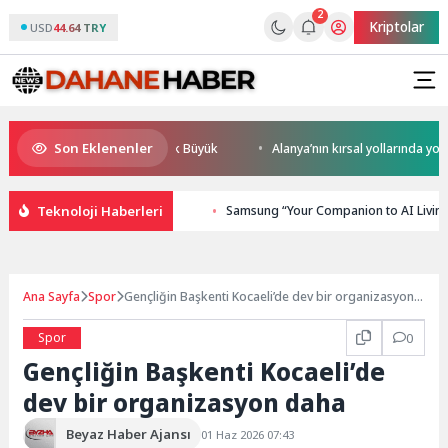
2
Kriptolar
USD
44.64 TRY
Son Eklenenler
sel Rekabet Potansiyeli Çok Büyük
Alanya’nın kırsal yollarında yoğun m
Teknoloji Haberleri
Samsung “Your Companion to AI Living
Ana Sayfa
Spor
Gençliğin Başkenti Kocaeli’de dev bir organizasyon
daha
Spor
0
Gençliğin Başkenti Kocaeli’de
dev bir organizasyon daha
Beyaz Haber Ajansı
01 Haz 2026 07:43