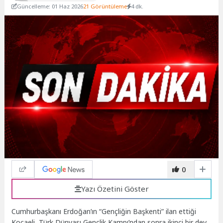
Güncelleme: 01 Haz 2026
21 Görüntüleme
4 dk.
0
Yazı Özetini Göster
Cumhurbaşkanı Erdoğan’ın “Gençliğin Başkenti” ilan ettiği
Kocaeli, Türk Dünyası Gençlik Kampı’ndan sonra ikinci bir dev