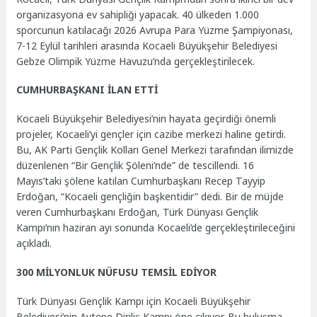
organizasyona ev sahipliği yapacak. 40 ülkeden 1.000
sporcunun katılacağı 2026 Avrupa Para Yüzme Şampiyonası,
7-12 Eylül tarihleri arasında Kocaeli Büyükşehir Belediyesi
Gebze Olimpik Yüzme Havuzu’nda gerçekleştirilecek.
CUMHURBAŞKANI İLAN ETTİ
Kocaeli Büyükşehir Belediyesi’nin hayata geçirdiği önemli
projeler, Kocaeli’yi gençler için cazibe merkezi haline getirdi.
Bu, AK Parti Gençlik Kolları Genel Merkezi tarafından ilimizde
düzenlenen “Bir Gençlik Şöleni’nde” de tescillendi. 16
Mayıs’taki şölene katılan Cumhurbaşkanı Recep Tayyip
Erdoğan, “Kocaeli gençliğin başkentidir” dedi. Bir de müjde
veren Cumhurbaşkanı Erdoğan, Türk Dünyası Gençlik
Kampı’nın haziran ayı sonunda Kocaeli’de gerçekleştirileceğini
açıkladı.
300 MİLYONLUK NÜFUSU TEMSİL EDİYOR
Türk Dünyası Gençlik Kampı için Kocaeli Büyükşehir
Belediyesi’nin Aytepe Diriliş Kampı öne çıkıyor. Bu buluşma