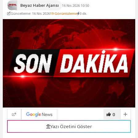
Beyaz Haber Ajansı
16 Nis 2026 10:50
Güncelleme: 16 Nis 2026
19 Görüntüleme
3 dk.
0
Yazı Özetini Göster