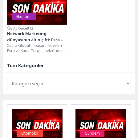
Ekonomi
2 Ay Önce
12
Network Marketing
dünyasının altın çifti: Esra –
Xaura Global’in başarılı liderleri
Kadir Turgut
Esra ve Kadir Turgut, sektörün en
prestijli ödüllerinden birini
kazanarak girişimcilik...
Tüm Kategoriler
Otomobil
Gündem