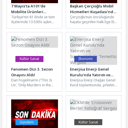
7 Mayıs’ta A101’de
Başkan Çerçioğlu Mobil
Mobilite Ürünleri
Hizmetleri Kuşadası’nda
Türkiye’nin 81 ilinde ve tüm
Çerçioğlu’nun öncülüğünde
Dikkatleri Çekiyor
Vatandaşlarla
ilçelerinde 13.500’ü aşkın
hayata geçirilen Halk Ege Et
Buluşturdu
marketiyle hizmet veren,
projesi, mobil satış aracı ile
1.200’den fazla tedarikçisiyle
Aydın’ın dört bir...
perakende...
Kültür Sanat
Ekonomi
Fenomen Dizi 3. Sezon
Enerjisa Enerji Genel
Onayını Aldı!
Kurulu’nda Yatırım ve
Dan Fogelman’ın (‘This Is
Enerjisa Enerji Olağan Genel
Sürdürülebilir Temettü
Us’, ‘Only Murders in the
Kurul toplantısında, şirketin
Vurgusu
Building’) imzasını taşıyan ve
2025 yılı güçlü operasyonel
ilk sezonuyla ‘En...
ve finansal performansı
değerlendirilirken;...
Gündem
Kültür Sanat