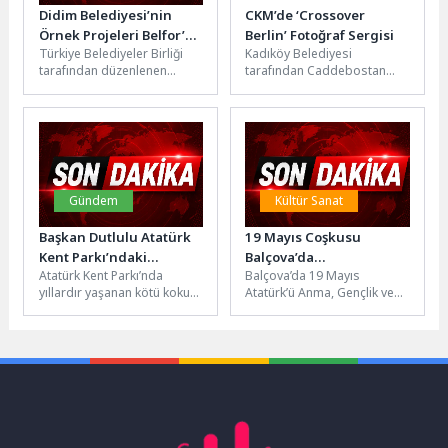
Didim Belediyesi’nin
CKM’de ‘Crossover
Örnek Projeleri Belfor’da
Berlin’ Fotoğraf Sergisi
Türkiye Belediyeler Birliği
Kadıköy Belediyesi
Tanıtıldı
tarafından düzenlenen
tarafından Caddebostan
Belediyecilik Forumu
Kültür Merkezi’nde
(BELFOR), yerel yönetimler
düzenlenecek “Crossover
arasında iş birliğini
Berlin” fotoğraf sergisi,
güçlendirmek ve...
sanatseverlerle buluşuyor.
Berlin ve...
Gündem
Kültür Sanat
Başkan Dutlulu Atatürk
19 Mayıs Coşkusu
Kent Parkı’ndaki
Balçova’da
Atatürk Kent Parkı’nda
Balçova’da 19 Mayıs
Dönüşümü Yerinde
Meydanlardan Sahnere
yıllardır yaşanan kötü koku
Atatürk’ü Anma, Gençlik ve
İnceledi
Taştı
ve kirlilik sorunu çözüme
Spor Bayramı coşkusu bu yıl
kavuşurken, Manisa
da meydanlardan
Büyükşehir Belediyesi...
sahnelere...