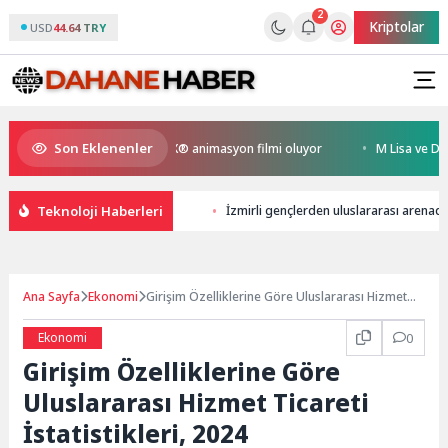
2
Kriptolar
USD
44.64 TRY
Son Eklenenler
 Kral Türkiye’nin ilk IMAX® animasyon filmi oluyor
M Lisa ve Dolu Kade
Teknoloji Haberleri
İzmirli gençlerden uluslararası arenada
Ana Sayfa
Ekonomi
Girişim Özelliklerine Göre Uluslararası Hizmet
Ticareti İstatistikleri, 2024
Ekonomi
0
Girişim Özelliklerine Göre
Uluslararası Hizmet Ticareti
İstatistikleri, 2024