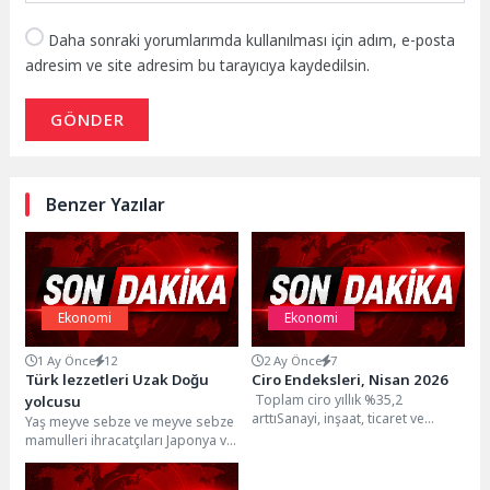
Daha sonraki yorumlarımda kullanılması için adım, e-posta
adresim ve site adresim bu tarayıcıya kaydedilsin.
GÖNDER
Benzer Yazılar
Ekonomi
Ekonomi
1 Ay Önce
12
2 Ay Önce
7
Türk lezzetleri Uzak Doğu
Ciro Endeksleri, Nisan 2026
Toplam ciro yıllık %35,2
yolcusu
arttıSanayi, inşaat, ticaret ve
Yaş meyve sebze ve meyve sebze
hizmet sektörleri toplamında ciro
mamulleri ihracatçıları Japonya ve
endeksi (2021=100), 2026...
Güney Kore'de yeni ticaret
köprüleri...