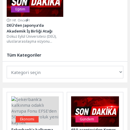
Eğitim
1 Hf. Önce
1
DEÜ’den Japonya’da
Akademik İş Birliği Atağı
Dokuz Eylül Üniversitesi (DEÜ),
uluslararasılaşma vizyonu
doğrultusunda dünyanın saygın
yükseköğretim kurumlarıyla
Tüm Kategoriler
akademik ilişkilerini
güçlendirmeye devam...
Ekonomi
Gündem
Şekerbank’a kalkınma
650 acenteciden Kemer