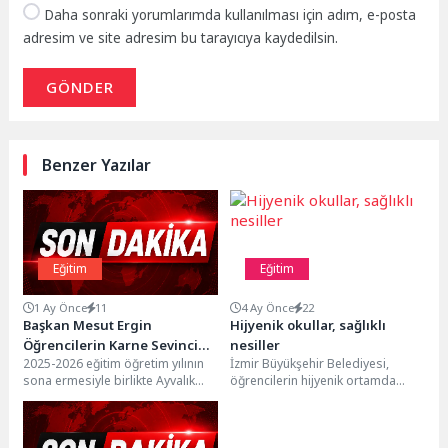
Daha sonraki yorumlarımda kullanılması için adım, e-posta
adresim ve site adresim bu tarayıcıya kaydedilsin.
GÖNDER
Benzer Yazılar
Eğitim
Eğitim
1 Ay Önce
11
4 Ay Önce
22
Başkan Mesut Ergin
Hijyenik okullar, sağlıklı
Öğrencilerin Karne Sevincine
nesiller
2025-2026 eğitim öğretim yılının
İzmir Büyükşehir Belediyesi,
Ortak Oldu
sona ermesiyle birlikte Ayvalık
öğrencilerin hijyenik ortamda
Atatürk İlkokulu’nda karne dağıtım
eğitim görmesi amacıyla ilkokul
töreni düzenlendi. Törene...
ve ortaokullara yönelik hijyen
seti...