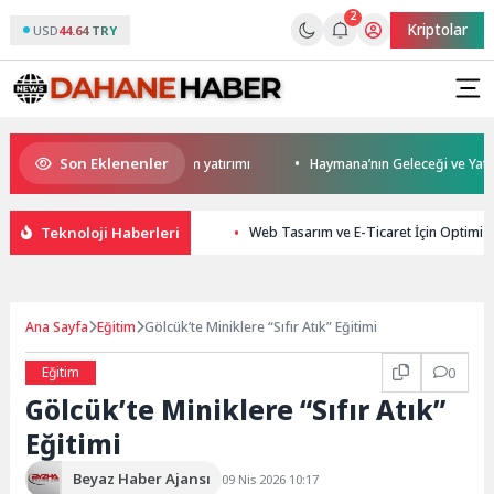
2
Kriptolar
USD
44.64 TRY
Son Eklenenler
den Darıca’ya modern ulaşım yatırımı
Haymana’nın Geleceği ve Yatırım P
Teknoloji Haberleri
Web Tasarım ve E-Ticaret İçin Optimiz
Ana Sayfa
Eğitim
Gölcük’te Miniklere “Sıfır Atık” Eğitimi
Eğitim
0
Gölcük’te Miniklere “Sıfır Atık”
Eğitimi
Beyaz Haber Ajansı
09 Nis 2026 10:17