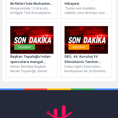
Birlikleri’nde Muhammet
Hikayesi
Bünyesindeki 12 ihracatçı
“İsmin seni mahkûm
Öztürk dönemi
birliğiyle Türk ihracatçılarının
edebilir, ama direnişin seni
en büyük çatı
usta kılar.” Mahsun Usta
kuruluşlarından biri olan Ege
restoranlarının sahibi, ünlü
İhracatçı Birlikleri’nde...
şef Mahsun...
Gündem
Gündem
Başkan Topaloğlu’ndan
DEÜ, 44. Kuruluş Yıl
sporculara mangal
Dönümünü Tanıtım
Kemer Belediye Başkanı
Dokuz Eylül Üniversitesi,
partisi
Resepsiyonuyla Kutladı
Necati Topaloğlu, Kemer
kuruluşunun 44. yıl dönümü
Belediyesi futbol, voleybol,
dolayısıyla düzenlediği
basketbol, karate, kick boks
Tanıtım Resepsiyonunda
takımlarının sporcularına...
akademik ve idari
kadrosunu...