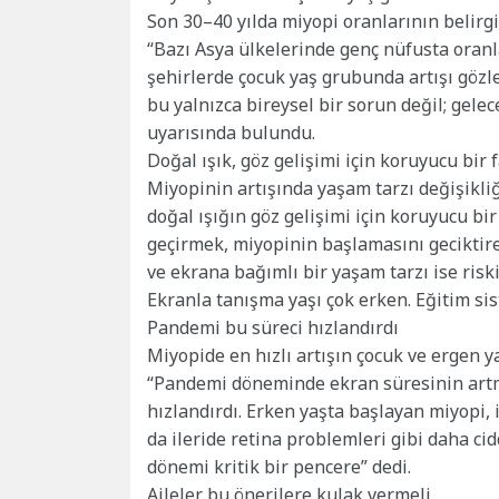
Son 30–40 yılda miyopi oranlarının belirgin
“Bazı Asya ülkelerinde genç nüfusta oranla
şehirlerde çocuk yaş grubunda artışı gözl
bu yalnızca bireysel bir sorun değil; gele
uyarısında bulundu.
Doğal ışık, göz gelişimi için koruyucu bir 
Miyopinin artışında yaşam tarzı değişikliğ
doğal ışığın göz gelişimi için koruyucu b
geçirmek, miyopinin başlamasını geciktireb
ve ekrana bağımlı bir yaşam tarzı ise riski
Ekranla tanışma yaşı çok erken. Eğitim si
Pandemi bu süreci hızlandırdı
Miyopide en hızlı artışın çocuk ve ergen 
“Pandemi döneminde ekran süresinin artma
hızlandırdı. Erken yaşta başlayan miyopi, 
da ileride retina problemleri gibi daha cid
dönemi kritik bir pencere” dedi.
Aileler bu önerilere kulak vermeli