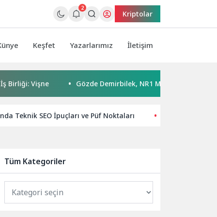
2
Kriptolar
Künye
Keşfet
Yazarlarımız
İletişim
 Vişne
Gözde Demirbilek, NR1 Magazin’de: ‘Son assolist ola
nda Teknik SEO İpuçları ve Püf Noktaları
Arama Motoru Op
Tüm Kategoriler