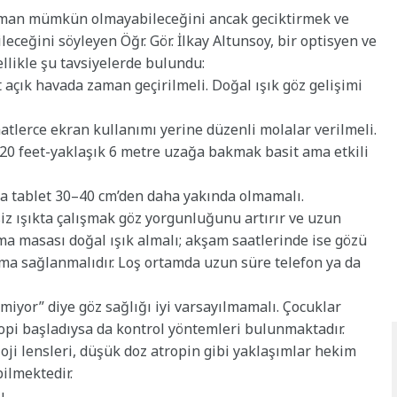
man mümkün olmayabileceğini ancak geciktirmek ve
ceğini söyleyen Öğr. Gör. İlkay Altunsoy, bir optisyen ve
llikle şu tavsiyelerde bulundu:
 açık havada zaman geçirilmeli. Doğal ışık göz gelişimi
atlerce ekran kullanımı yerine düzenli molalar verilmeli.
e 20 feet-yaklaşık 6 metre uzağa bakmak basit ama etkili
da tablet 30–40 cm’den daha yakında olmamalı.
siz ışıkta çalışmak göz yorgunluğunu artırır ve uzun
şma masası doğal ışık almalı; akşam saatlerinde ise gözü
ma sağlanmalıdır. Loş ortamda uzun süre telefon ya da
miyor” diye göz sağlığı iyi varsayılmamalı. Çocuklar
opi başladıysa da kontrol yöntemleri bulunmaktadır.
oji lensleri, düşük doz atropin gibi yaklaşımlar hekim
ilmektedir.
u