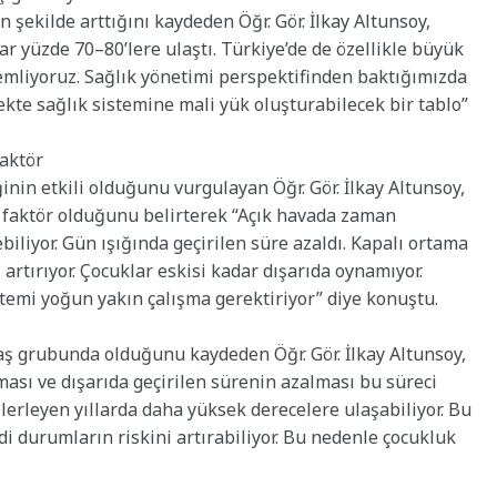
 şekilde arttığını kaydeden Öğr. Gör. İlkay Altunsoy,
r yüzde 70–80’lere ulaştı. Türkiye’de de özellikle büyük
emliyoruz. Sağlık yönetimi perspektifinden baktığımızda
cekte sağlık sistemine mali yük oluşturabilecek bir tablo”
faktör
inin etkili olduğunu vurgulayan Öğr. Gör. İlkay Altunsoy,
ir faktör olduğunu belirterek “Açık havada zaman
iliyor. Gün ışığında geçirilen süre azaldı. Kapalı ortama
 artırıyor. Çocuklar eskisi kadar dışarıda oynamıyor.
stemi yoğun yakın çalışma gerektiriyor” diye konuştu.
yaş grubunda olduğunu kaydeden Öğr. Gör. İlkay Altunsoy,
sı ve dışarıda geçirilen sürenin azalması bu süreci
ilerleyen yıllarda daha yüksek derecelere ulaşabiliyor. Bu
di durumların riskini artırabiliyor. Bu nedenle çocukluk