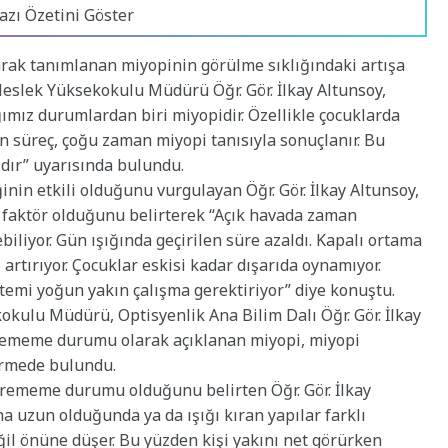
azı Özetini Göster
arak tanımlanan miyopinin görülme sıklığındaki artışa
Meslek Yüksekokulu Müdürü Öğr. Gör. İlkay Altunsoy,
ğımız durumlardan biri miyopidir. Özellikle çocuklarda
n süreç, çoğu zaman miyopi tanısıyla sonuçlanır. Bu
ıdır” uyarısında bulundu.
inin etkili olduğunu vurgulayan Öğr. Gör. İlkay Altunsoy,
ir faktör olduğunu belirterek “Açık havada zaman
iliyor. Gün ışığında geçirilen süre azaldı. Kapalı ortama
 artırıyor. Çocuklar eskisi kadar dışarıda oynamıyor.
stemi yoğun yakın çalışma gerektiriyor” diye konuştu.
okulu Müdürü, Optisyenlik Ana Bilim Dalı Öğr. Gör. İlkay
örememe durumu olarak açıklanan miyopi, miyopi
dirmede bulundu.
örememe durumu olduğunu belirten Öğr. Gör. İlkay
a uzun olduğunda ya da ışığı kıran yapılar farklı
ğil önüne düşer. Bu yüzden kişi yakını net görürken