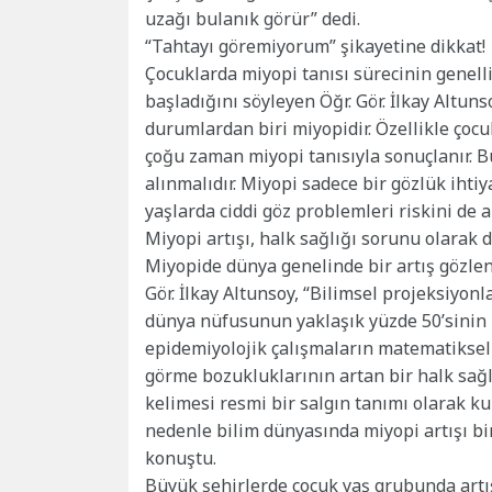
uzağı bulanık görür” dedi.
“Tahtayı göremiyorum” şikayetine dikkat!
Çocuklarda miyopi tanısı sürecinin genell
başladığını söyleyen Öğr. Gör. İlkay Altun
durumlardan biri miyopidir. Özellikle çoc
çoğu zaman miyopi tanısıyla sonuçlanır. 
alınmalıdır. Miyopi sadece bir gözlük ihtiy
yaşlarda ciddi göz problemleri riskini de a
Miyopi artışı, halk sağlığı sorunu olarak 
Miyopide dünya genelinde bir artış gözlen
Gör. İlkay Altunsoy, “Bilimsel projeksiyon
dünya nüfusunun yaklaşık yüzde 50’sinin 
epidemiyolojik çalışmaların matematiksel
görme bozukluklarının artan bir halk sağ
kelimesi resmi bir salgın tanımı olarak ku
nedenle bilim dünyasında miyopi artışı bir
konuştu.
Büyük şehirlerde çocuk yaş grubunda artı