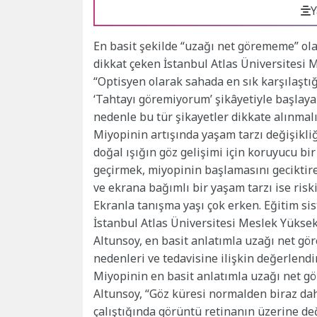
Y
En basit şekilde “uzağı net görememe” ol
dikkat çeken İstanbul Atlas Üniversitesi 
“Optisyen olarak sahada en sık karşılaştı
‘Tahtayı göremiyorum’ şikâyetiyle başlaya
nedenle bu tür şikayetler dikkate alınmal
Miyopinin artışında yaşam tarzı değişikliğ
doğal ışığın göz gelişimi için koruyucu b
geçirmek, miyopinin başlamasını geciktireb
ve ekrana bağımlı bir yaşam tarzı ise riski
Ekranla tanışma yaşı çok erken. Eğitim si
İstanbul Atlas Üniversitesi Meslek Yüksek
Altunsoy, en basit anlatımla uzağı net g
nedenleri ve tedavisine ilişkin değerlen
Miyopinin en basit anlatımla uzağı net g
Altunsoy, “Göz küresi normalden biraz dah
çalıştığında görüntü retinanın üzerine de