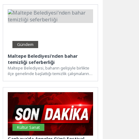
Cities Towards Zero...
Gündem
Maltepe Belediyesi’nden bahar
temizliği seferberliği
Maltepe Belediyesi, baharın gelişiyle birlikte
ilçe genelinde başlattığı temizlik çalışmalarını
aralıksız sürdürüyor. Fındıklı Mahallesi’nde
gerçekleştirilen...
Kültür Sanat
Çankaya’da Anneler Günü Festival