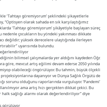
ikle ‘Tahtayı göremiyorum’ şeklindeki şikayetlerle
soy, “Optisyen olarak sahada en sık karşılaştığımız
uklarda ‘Tahtayı göremiyorum’ şikâyetiyle başlayan süreç
Bu nedenle çocukların bu yöndeki yakınması dikkate
acı değildir; yüksek derecelere ulaştığında ilerleyen
rtırabilir” uyarısında bulundu.
değerlendiriliyor
diğinin bilimsel çalışmalarda yer aldığını kaydeden Öğr.
lara göre, mevcut artış eğilimi devam ederse 2050 yılında
miyop olabileceği öngörülüyor. Bu tahmin, büyük ölçekli
 projeksiyonlarına dayanıyor ve Dünya Sağlık Örgütü de
lığı sorunu olduğunu raporlarında vurguluyor. ‘Pandemi’
llanılmıyor ama artış hızı gerçekten dikkat çekici. Bu
 halk sağlığı alarmı olarak değerlendiriliyor” diye
ş görülüyor