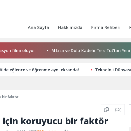
Ana Sayfa
Hakkımızda
Firma Rehberi
i oluyor
M Lisa ve Dolu Kadehi Ters Tut’tan Yeni İş Birliği:
tilde eğlence ve öğrenme aynı ekranda!
Teknoloji Dünyası
u bir faktör
0
i için koruyucu bir faktör