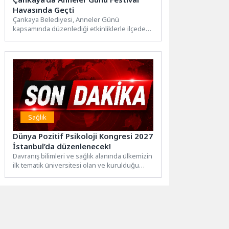
Havasında Geçti
Çankaya Belediyesi, Anneler Günü
kapsamında düzenlediği etkinliklerle ilçede
dayanışma, üretim ve paylaşım dolu bir hafta...
Sağlık
Dünya Pozitif Psikoloji Kongresi 2027
İstanbul’da düzenlenecek!
Davranış bilimleri ve sağlık alanında ülkemizin
ilk tematik üniversitesi olan ve kurulduğu
günden beri pozitif...