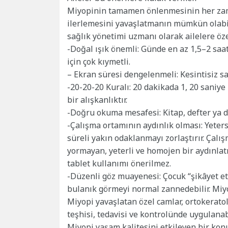
Miyopinin tamamen önlenmesinin her za
ilerlemesini yavaşlatmanın mümkün olabile
sağlık yönetimi uzmanı olarak ailelere öze
-Doğal ışık önemli: Günde en az 1,5–2 saat
için çok kıymetli.
– Ekran süresi dengelenmeli: Kesintisiz sa
-20-20-20 Kuralı: 20 dakikada 1, 20 saniy
bir alışkanlıktır.
-Doğru okuma mesafesi: Kitap, defter ya 
-Çalışma ortamının aydınlık olması: Yeter
süreli yakın odaklanmayı zorlaştırır. Çalı
yormayan, yeterli ve homojen bir aydınlat
tablet kullanımı önerilmez.
-Düzenli göz muayenesi: Çocuk “şikâyet et
bulanık görmeyi normal zannedebilir. Miy
Miyopi yavaşlatan özel camlar, ortokeratol
teşhisi, tedavisi ve kontrolünde uygulanab
Miyopi yaşam kalitesini etkileyen bir kon