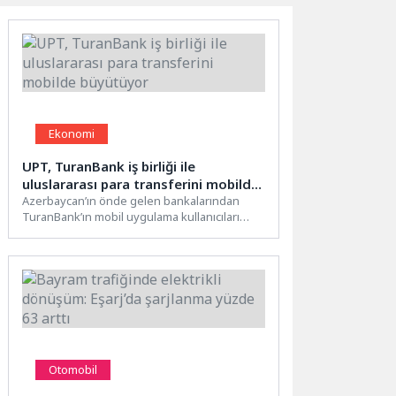
Ekonomi
UPT, TuranBank iş birliği ile
uluslararası para transferini mobilde
büyütüyor
Azerbaycan’ın önde gelen bankalarından
TuranBank’ın mobil uygulama kullanıcıları
artık UPT ile Türkiye’ye ve 150’den fazla...
Otomobil