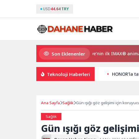
USD
44.64 TRY
Son Eklenenler
Gupi ve Gülmeyen Kral Türkiye’nin ilk IMAX® animasyon film
Teknoloji Haberleri
HONOR’la ta
Ana Sayfa
Sağlık
Gün ışığı göz gelişimi için koruyuc
Sağlık
Gün ışığı göz gelişim