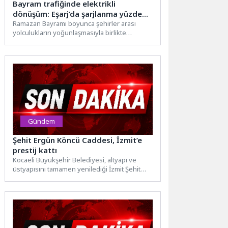
Bayram trafiğinde elektrikli
dönüşüm: Eşarj’da şarjlanma yüzde
63 arttı
Ramazan Bayramı boyunca şehirler arası
yolculukların yoğunlaşmasıyla birlikte
elektrikli araçların şarjlanma oranlarında
dikkat çekici bir...
Gündem
Şehit Ergün Köncü Caddesi, İzmit’e
prestij kattı
Kocaeli Büyükşehir Belediyesi, altyapı ve
üstyapısını tamamen yenilediği İzmit Şehit
Ergün Köncü Caddesi’ni yepyeni bir...