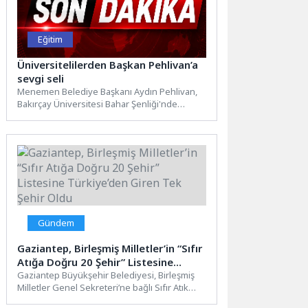
Eğitim
Üniversitelilerden Başkan Pehlivan’a
sevgi seli
Menemen Belediye Başkanı Aydın Pehlivan,
Bakırçay Üniversitesi Bahar Şenliği'nde
üniversite öğrencileriyle buluştu. Gençler
tarafından sık...
Gündem
Gaziantep, Birleşmiş Milletler’in “Sıfır
Atığa Doğru 20 Şehir” Listesine
Türkiye’den Giren Tek Şehir Oldu
Gaziantep Büyükşehir Belediyesi, Birleşmiş
Milletler Genel Sekreteri’ne bağlı Sıfır Atık
Danışma Kurulu tarafından yürütülen “20