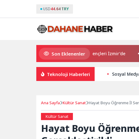
USD
44.64 TRY
Son Eklenenler
Avrupa Drama Buluşmaları gençleri İzmir’de
“Aşk Te
Teknoloji Haberleri
Sosyal Medya
Ana Sayfa
Kültür Sanat
Hayat Boyu Öğrenme İl Sergi
Kültür Sanat
Hayat Boyu Öğrenme İ