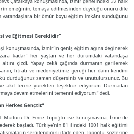
irdevs Çatalkaya konuşmasında, İzmir genelindeki 32 halk
erin emeğinin, temaşa edilmesinden duyduğu onuru dile
n vatandaşlara bir ömür boyu eğitim imkânı sunduğunu
i ve Eğitmesi Gereklidir’’
hşi konuşmasında, İzmir’in geniş eğitim ağına değinerek
mezara kadar’’ her yaştan ve her durumdaki vatandaşa
 altını çizdi. Yapay zekâ çağında durmanın gerilemek
nsanın, fıtratı ve medeniyetimiz gereği her daim kendini
ünkü durduğunuz zaman düşersiniz ve unutulursunuz. Bu
n ve akıl terine yürekten teşekkür ediyorum. Durmadan
rmaya devam etmelerini temenni ediyorum.’’ dedi.
an Herkes Gençtir.’’
el Müdürü Dr. Emre Topoğlu ise konuşmasına, İzmir’de
erek başladı. Türkiye’nin 81 ilindeki 1001 halk eğitimi
lışmaların sergilendiğini ifade eden Topoğlu, sözlerine