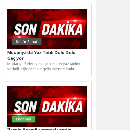
ifade eden Nöroloji...
Kültür Sanat
Mudanya’da Yaz Tatili Dolu Dolu
Geçiyor
Mudanya Belediyesi, çocukların yaz tatilini
verimli, eğlenceli ve gelişimlerine katkı
sağlayacak etkinliklerle değerlendirmeleri
amacıyla düzenlediği...
Ekonomi
İlçenin önemli tarımsal üretim