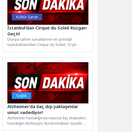
Kültür Sanat
İstanbul’dan Cirque du Soleil Rüzgarı
Geçti!
Dünya sahne sanatlarının en prestijli
topluluklarından Cirque du Soleil, 10 yıl
aradan sonra OVO gösterisiyle İstanbul
seyircisiyle buluştu. Tatlı...
Sağlık
Alzheimer’da ilaç dışı yaklaşımlar
umut vadediyor!
Alzheimer hastalığında mevcut ilaç tedavileri,
hastalığın ilerleyişini durdurmaktan ziyade
semptomları hafifletmekle sınırlı kaldığını