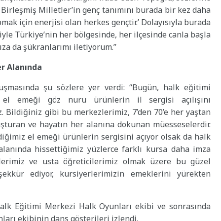
de Birleşmiş Milletler’in genç tanımını burada bir kez daha
pmak için enerjisi olan herkes gençtir.’ Dolayısıyla burada
iyle Türkiye’nin her bölgesinde, her ilçesinde canla başla
za da şükranlarımı iletiyorum.’’
er Alanında
masında şu sözlere yer verdi: ‘‘Bugün, halk eğitimi
 el emeği göz nuru ürünlerin il sergisi açılışını
 Bildiğiniz gibi bu merkezlerimiz, 7’den 70’e her yaştan
luşturan ve hayatın her alanına dokunan müesseselerdir.
ğimiz el emeği ürünlerin sergisini açıyor olsak da halk
alanında hissettiğimiz yüzlerce farklı kursa daha imza
ilerimiz ve usta öğreticilerimiz olmak üzere bu güzel
ekkür ediyor, kursiyerlerimizin emeklerini yürekten
lk Eğitimi Merkezi Halk Oyunları ekibi ve sonrasında
rı ekibinin dans gösterileri izlendi.