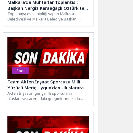
Malkara’da Muhtarlar Toplantısı:
Başkan Nergiz Karaağaçlı Öztürk’ten
Ortak Akıl Mesajı
Toplantıya ev sahipliği yapan Malkara
Belediyesi ve Malkara Belediye Başkanı
Nergiz Karaağaçlı Öztürk, 4 Mayıs...
Spor
Team Akfen İnşaat Sporcusu Milli
Yüzücü Meriç Uygun’dan Uluslararası
Başarı
Akfen İnşaat’ın genç milli sporcuların
uluslararası arenadaki gelişimlerine katkı
sunmak amacıyla hayata geçirdiği “Team
Akfen İnşaat” projesinde...