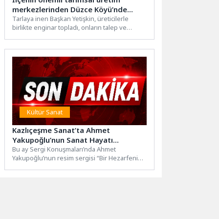
merkezlerinden Düzce Köyü’nde
gerçekleşen hasada, Seferihisar
Tarlaya inen Başkan Yetişkin, üreticilerle
birlikte enginar topladı, onların talep ve
Belediye Başkanı İsmail Yetişkin de
önerilerini dinledi.Seferihisar’ın kırsal
katıldı.
kalkınma...
Kültür Sanat
Kazlıçeşme Sanat’ta Ahmet
Yakupoğlu’nun Sanat Hayatı
Konuşuldu!
Bu ay Sergi Konuşmaları’nda Ahmet
Yakupoğlu’nun resim sergisi “Bir Hezarfenin
İzleri” hakkında, sanatçının hayatından yola...