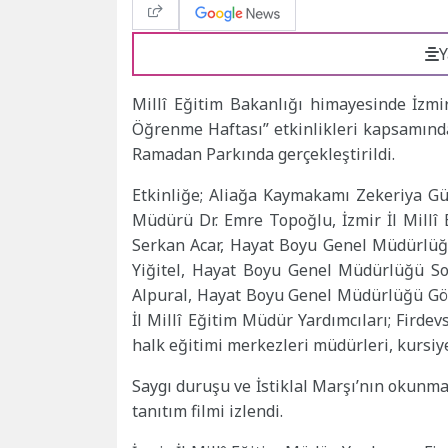
Y
Millî Eğitim Bakanlığı himayesinde İzmi
Öğrenme Haftası” etkinlikleri kapsamınd
Ramadan Parkında gerçekleştirildi.
Etkinliğe; Aliağa Kaymakamı Zekeriya G
Müdürü Dr. Emre Topoğlu, İzmir İl Millî
Serkan Acar, Hayat Boyu Genel Müdürlüğ
Yiğitel, Hayat Boyu Genel Müdürlüğü So
Alpural, Hayat Boyu Genel Müdürlüğü Göç
İl Millî Eğitim Müdür Yardımcıları; Firdev
halk eğitimi merkezleri müdürleri, kursiye
Saygı duruşu ve İstiklal Marşı’nın okunm
tanıtım filmi izlendi.