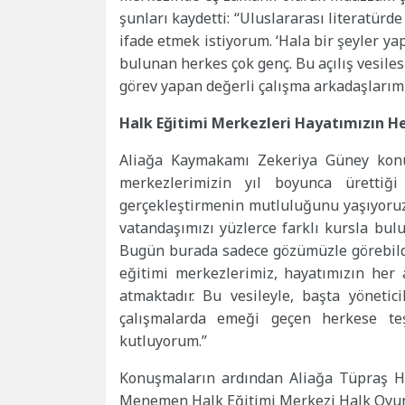
şunları kaydetti: ‘‘Uluslararası literatür
ifade etmek istiyorum. ‘Hala bir şeyler ya
bulunan herkes çok genç. Bu açılış vesiles
görev yapan değerli çalışma arkadaşlarımı
Halk Eğitimi Merkezleri Hayatımızın H
Aliağa Kaymakamı Zekeriya Güney konuş
merkezlerimizin yıl boyunca ürettiği
gerçekleştirmenin mutluluğunu yaşıyoruz.
vatandaşımızı yüzlerce farklı kursla bu
Bugün burada sadece gözümüzle görebildi
eğitimi merkezlerimiz, hayatımızın her 
atmaktadır. Bu vesileyle, başta yönetic
çalışmalarda emeği geçen herkese teş
kutluyorum.’’
Konuşmaların ardından Aliağa Tüpraş Ha
Menemen Halk Eğitimi Merkezi Halk Oyunla