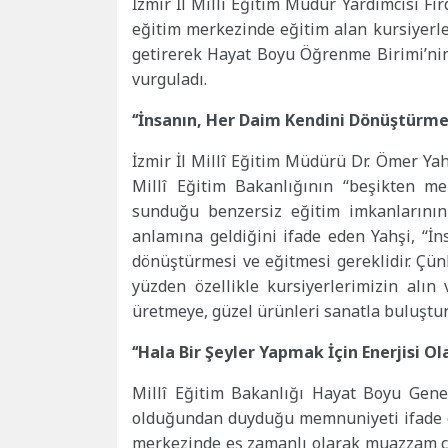
İzmir İl Millî Eğitim Müdür Yardımcısı F
eğitim merkezinde eğitim alan kursiyerl
getirerek Hayat Boyu Öğrenme Birimi’ni
vurguladı.
‘‘İnsanın, Her Daim Kendini Dönüştürmes
İzmir İl Millî Eğitim Müdürü Dr. Ömer Ya
Millî Eğitim Bakanlığının ‘‘beşikten 
sunduğu benzersiz eğitim imkanlarının
anlamına geldiğini ifade eden Yahşi, ‘‘İ
dönüştürmesi ve eğitmesi gereklidir. Ç
yüzden özellikle kursiyerlerimizin alı
üretmeye, güzel ürünleri sanatla buluştu
‘‘Hala Bir Şeyler Yapmak İçin Enerjisi Ol
Millî Eğitim Bakanlığı Hayat Boyu Gen
olduğundan duyduğu memnuniyeti ifade ed
merkezinde eş zamanlı olarak muazzam ça