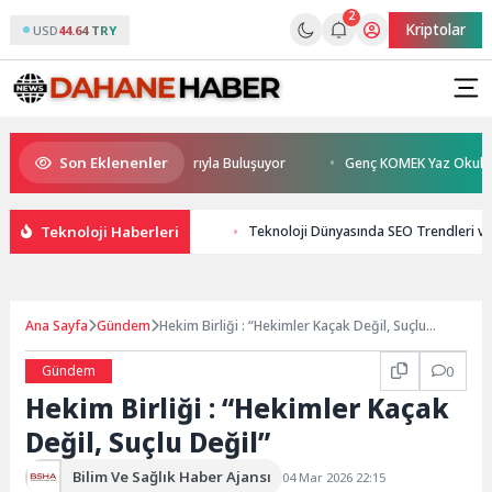
2
Kriptolar
USD
44.64 TRY
Son Eklenenler
 Sönmez TESAK’ta Okurlarıyla Buluşuyor
Genç KOMEK Yaz Okulu Öğrenc
Teknoloji Haberleri
Teknoloji Dünyasında SEO Trendleri ve 
Ana Sayfa
Gündem
Hekim Birliği : “Hekimler Kaçak Değil, Suçlu
Değil”
Gündem
0
Hekim Birliği : “Hekimler Kaçak
Değil, Suçlu Değil”
Bilim Ve Sağlık Haber Ajansı
04 Mar 2026 22:15