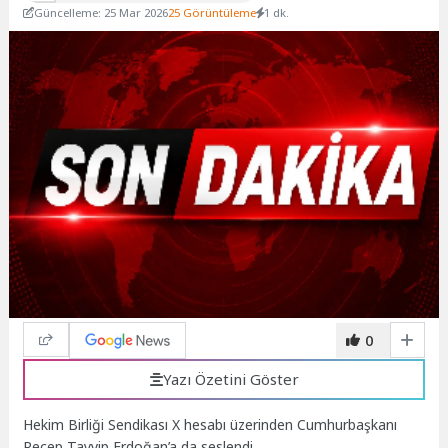
Güncelleme: 25 Mar 2026
25 Görüntüleme
1 dk.
0
Yazı Özetini Göster
Hekim Birliği Sendikası X hesabı üzerinden Cumhurbaşkanı
Recep Tayyip Erdoğan’a da seslendi.