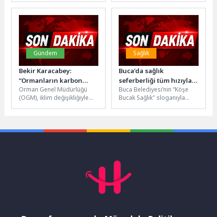
Dokunuşu
yaptı.nTeknolojik...
buluşturmaya devam
ediyor.Aydın Büyükşehir
Belediyesi, tüm ilçelerde...
Gündem
Sağlık
Bekir Karacabey:
Buca’da sağlık
“Ormanların karbon
seferberliği tüm hızıyla
Orman Genel Müdürlüğü
Buca Belediyesi’nin “Köşe
tutma gücünü
sürüyor
(OGM), iklim değişikliğiyle
Bucak Sağlık" sloganıyla
artıracağız”
mücadelede yeni bir
başlattığı ücretsiz sağlık
dönemin kapısını aralıyor. 5
taramaları tüm hızıyla devam
Haziran Dünya...
ediyor. Sosyal...