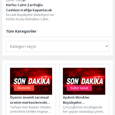
4 Hf. Önce
7
Körfez Cahit Zarifoğlu
Caddesi trafiğe kapatılacak
Kocaeli Büyükşehir Belediyesi'nin
Körfez Kuzey Mahallesi Cahit
Zarifoğlu Caddesi'nde 13
Temmuz–5 Ağustos tarihleri
Tüm Kategoriler
arasında gerçekleştireceği...
Ekonomi
Kültür Sanat
İlçenin önemli tarımsal
Aydınlı Minikler
üretim merkezlerinden
Büyükşehir
Tarlaya inen Başkan Yetişkin,
Çerçioğlu’nun öncülüğünde
Düzce Köyü’nde
Belediyesi’nin Yaz
üreticilerle birlikte enginar
her yaştan vatandaşa yönelik
gerçekleşen hasada,
Dönemi Etkinliklerinde