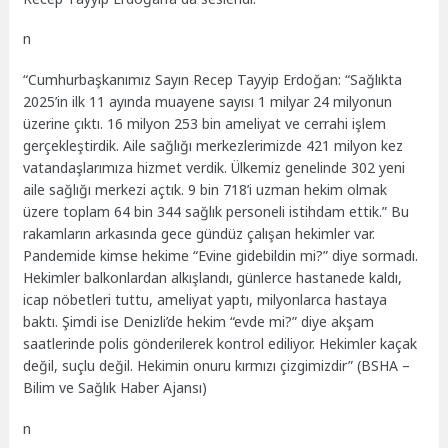
n
“Cumhurbaşkanımız Sayın Recep Tayyip Erdoğan: “Sağlıkta
2025’in ilk 11 ayında muayene sayısı 1 milyar 24 milyonun
üzerine çıktı. 16 milyon 253 bin ameliyat ve cerrahi işlem
gerçekleştirdik. Aile sağlığı merkezlerimizde 421 milyon kez
vatandaşlarımıza hizmet verdik. Ülkemiz genelinde 302 yeni
aile sağlığı merkezi açtık. 9 bin 718’i uzman hekim olmak
üzere toplam 64 bin 344 sağlık personeli istihdam ettik.” Bu
rakamların arkasında gece gündüz çalışan hekimler var.
Pandemide kimse hekime “Evine gidebildin mi?” diye sormadı.
Hekimler balkonlardan alkışlandı, günlerce hastanede kaldı,
icap nöbetleri tuttu, ameliyat yaptı, milyonlarca hastaya
baktı. Şimdi ise Denizli’de hekim “evde mi?” diye akşam
saatlerinde polis gönderilerek kontrol ediliyor. Hekimler kaçak
değil, suçlu değil. Hekimin onuru kırmızı çizgimizdir” (BSHA –
Bilim ve Sağlık Haber Ajansı)
n