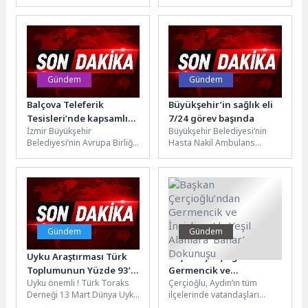
topladı, onların talep ve
hayata geçirilen çalışmalar
Seferihisar Belediye
Yüzmeyi Öğreniyor
önerilerini
devam ediyor.Aydın
Başkanı İsmail Yetişkin
dinledi.Seferihisar’ın kırsal
Büyükşehir Belediyesi
de katıldı.
kalkınma...
tarafından çocukların...
Gündem
Gündem
Balçova Teleferik
Büyükşehir’in sağlık eli
Tesisleri’nde kapsamlı
7/24 görev başında
İzmir Büyükşehir
Büyükşehir Belediyesi’nin
bakım ve yenileme
Belediyesi’nin Avrupa Birliği
Hasta Nakil Ambulans
çalışması
(AB) standartlarında hizmet
Hizmeti, sağlık kuruluşlarına
veren Balçova Teleferik
ulaşmakta zorlanan
Tesisleri’nde, ulusal ve
vatandaşların her daim
uluslararası...
yanında oluyor....
Gündem
Gündem
Uyku Araştırması Türk
Başkan Çerçioğlu’ndan
Toplumunun Yüzde 93’ü
Germencik ve
Uyku önemli ! Türk Toraks
Çerçioğlu, Aydın’ın tüm
İyi Uyumuyor
İncirliova’da Yeşil
Derneği 13 Mart Dünya Uyku
ilçelerinde vatandaşları
Alanlara ‘Bahar’
Günü nedeniyle bir açıklama
hizmet ve çalışmalarla