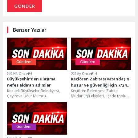
GÖNDER
Benzer Yazılar
Gündem
Gündem
2 Hf. Önce
4
2 Ay Önce
14
Büyükşehir’den ulaşıma
Keçiören Zabıtası vatandaşın
nefes aldıran adımlar
huzur ve güvenliği için 7/24
Kocaeli Büyükşehir Belediyesi,
Keçiören Belediyesi Zabıta
sahada
Çayırova Uğur Mumcu
Müdürlüğü ekipleri, ilçede toplum
Caddesi’nde altyapı imalatlarının
huzurunu ve kamu güvenliğini
tamamlanmasının ardından
artırmak amacıyla başlatılan
başlattığı üstyapı çalışmalarını
farkındalık...
yoğun...
Gündem