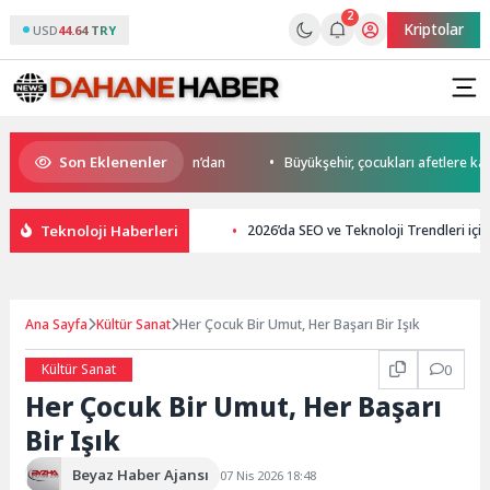
2
Kriptolar
USD
44.64 TRY
Son Eklenenler
o’da start Başkan Büyükakın’dan
Büyükşehir, çocukları afetlere karşı b
Teknoloji Haberleri
2026’da SEO ve Teknoloji Trendleri için
Ana Sayfa
Kültür Sanat
Her Çocuk Bir Umut, Her Başarı Bir Işık
Kültür Sanat
0
Her Çocuk Bir Umut, Her Başarı
Bir Işık
Beyaz Haber Ajansı
07 Nis 2026 18:48