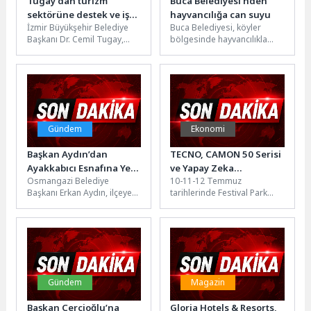
Tugay’dan turizm
Buca Belediyesi’nden
sektörüne destek ve iş
hayvancılığa can suyu
İzmir Büyükşehir Belediye
Buca Belediyesi, köyler
birliği çağrısı
Başkanı Dr. Cemil Tugay,
bölgesinde hayvancılıkla
Turizm Konseyi
geçinen üreticilere ücretsiz
toplantısında su
saman balyası dağıttı.
faturalarında indirim ve
Belediye Başkan Vekili
Fuar...
Hüseyin...
Gündem
Ekonomi
Başkan Aydın’dan
TECNO, CAMON 50 Serisi
Ayakkabıcı Esnafına Yeni
ve Yapay Zeka
Osmangazi Belediye
10-11-12 Temmuz
Yer Müjdesi
Deneyimini
Başkanı Erkan Aydın, ilçeye
tarihlerinde Festival Park
Manifestival’e Taşıyor!
daha etkin hizmet
Yenikapı’da gerçekleşecek
sunabilmek amacıyla esnaf
Manifestival’de yerini almaya
ve mahalle ziyaretlerini...
hazırlanan inovatif teknoloji
markası TECNO,...
Gündem
Magazin
Başkan Çerçioğlu’na
Gloria Hotels & Resorts,