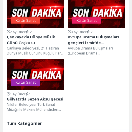
Kültür Sanat
Kültür Sanat
2 Ay Önce
12
3 Ay Önce
17
Çankaya’da Dünya Müzik
Avrupa Drama Buluşmaları
Günü Coşkusu
gençleri İzmir’de
Çankaya Belediyesi, 21 Haziran
Avrupa Drama Buluşmaları
buluşturuyor
Dünya Müzik Günü’nü Kuğulu Park
(European Drama
ve İsmet İnönü Parkı’nda
Encounters/EDERED), bu yıl 11
düzenlediği konserlerle kutladı....
farklı ülkeden drama ve tiyatro
alanındaki...
Kültür Sanat
1 Ay Önce
7
Gölyazı’da Sezen Aksu gecesi
Nilüfer Belediyesi Türk Sanat
Müziği ile Makine Mühendisleri
Odası Bursa Şubesi koroları, Türk
müziğinin usta...
Tüm Kategoriler