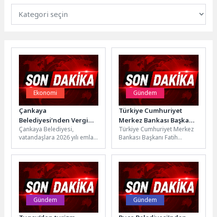
Ekonomi
Gündem
Çankaya
Türkiye Cumhuriyet
Belediyesi’nden Vergi
Merkez Bankası Başkanı
Çankaya Belediyesi,
Türkiye Cumhuriyet Merkez
Hatırlatması
Karahan Başkan Altay’ı
vatandaşlara 2026 yılı emlak
Bankası Başkanı Fatih
Ziyaret Etti
ve çevre temizlik vergisi
Karahan, Konya Büyükşehir
birinci taksit ödemelerinin
Belediye Başkanı Uğur
son gününün...
İbrahim Altay’ı ziyaret...
Gündem
Gündem