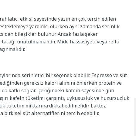
ahlatıcı etkisi sayesinde yazın en çok tercih edilen
i desteklemeye yardımcı olurken aynı zamanda serinlik
ksidan bileşikler bulunur. Ancak fazla şeker
ltacağı unutulmamalıdır. Mide hassasiyeti veya reflü
çınmalıdır.
 aylarında serinletici bir seçenek olabilir. Espresso ve süt
mediğinden gereksiz kalori alımını önlerken protein ve
da katkı sağlar. İçeriğindeki kafein sayesinde gün
k aşırı kafein tüketimi çarpıntı, uykusuzluk ve huzursuzluk
ük tüketim miktarına dikkat edilmelidir. Laktoz
 bitkisel süt alternatiflerini tercih edebilir.