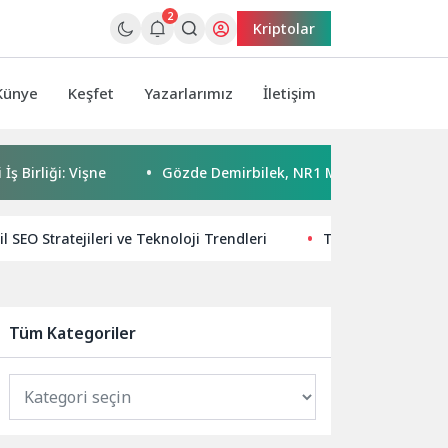
2
Kriptolar
Künye
Keşfet
Yazarlarımız
İletişim
: Vişne
Gözde Demirbilek, NR1 Magazin’de: ‘Son assolist ol
il SEO Stratejileri ve Teknoloji Trendleri
Teknoloji Dünyası
Tüm Kategoriler