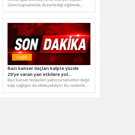
Günü kapsamında düzenlediği eğitimde,
Temizlik İşleri Müdürlüğü personeli viral
hepatitlerin bulaşma...
Sağlık
Bazı kanser ilaçları kalpte yüzde
20’ye varan yan etkilere yol
açabiliyor
Bazı kanser tedavileri yalnızca tümörleri değil,
kalp sağlığını da etkileyebiliyor. Bu nedenle
kanser tedavisi sürecinde...