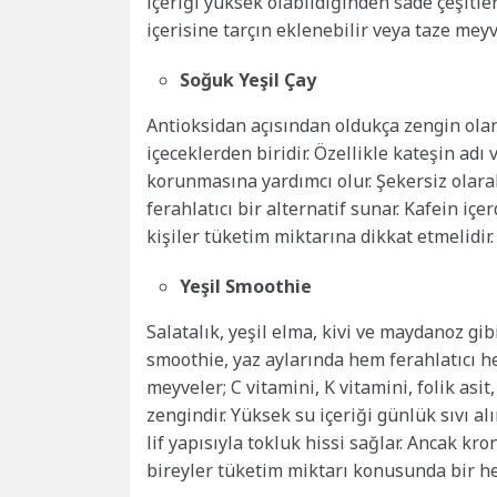
içeriği yüksek olabildiğinden sade çeşitler
içerisine tarçın eklenebilir veya taze meyve
Soğuk Yeşil Çay
Antioksidan açısından oldukça zengin olan
içeceklerden biridir. Özellikle kateşin adı 
korunmasına yardımcı olur. Şekersiz olara
ferahlatıcı bir alternatif sunar. Kafein içe
kişiler tüketim miktarına dikkat etmelidir.
Yeşil Smoothie
Salatalık, yeşil elma, kivi ve maydanoz gib
smoothie, yaz aylarında hem ferahlatıcı hem
meyveler; C vitamini, K vitamini, folik asi
zengindir. Yüksek su içeriği günlük sıvı a
lif yapısıyla tokluk hissi sağlar. Ancak k
bireyler tüketim miktarı konusunda bir h