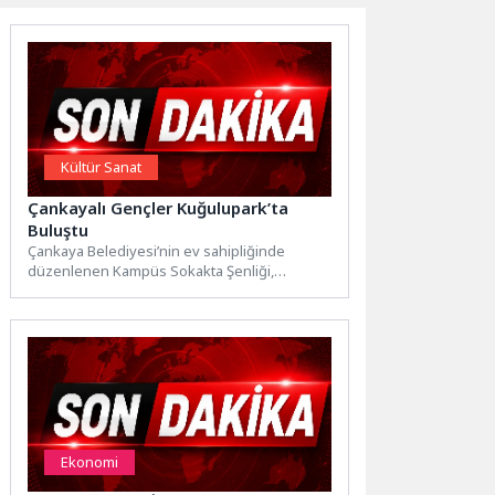
Kültür Sanat
Çankayalı Gençler Kuğulupark’ta
Buluştu
Çankaya Belediyesi’nin ev sahipliğinde
düzenlenen Kampüs Sokakta Şenliği,
Kuğulupark’ta gençleri bir araya getirdi.
Üniversite öğrencilerinin...
Ekonomi