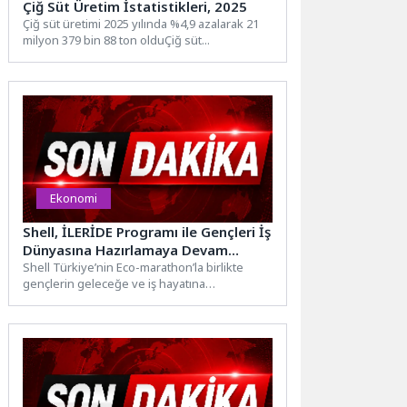
Çiğ Süt Üretim İstatistikleri, 2025
Çiğ süt üretimi 2025 yılında %4,9 azalarak 21
milyon 379 bin 88 ton olduÇiğ süt...
Ekonomi
Shell, İLERİDE Programı ile Gençleri İş
Dünyasına Hazırlamaya Devam
Ediyor
Shell Türkiye’nin Eco-marathon’la birlikte
gençlerin geleceğe ve iş hayatına
hazırlanmasına destek olmak amacıyla
yürüttüğü sosyal...