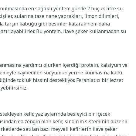
onulmasında en sağlıklı yöntem günde 2 buçuk litre su
şiler, sularına taze nane yaprakları, limon dilimleri,
ya da tarçın kabuğu gibi besinler katarak hem daha
 hazırlayabilirler. Bu yöntem, ilave şeker kullanmadan su
ılanmasına yardımcı olurken içerdiği protein, kalsiyum ve
 terlemeyle kaybedilen sodyumun yerine konmasına katkı
iğinde tokluk hissini destekliyor. Ferahlatıcı bir lezzet
yebilirsiniz.
stekleyen kefir, yaz aylarında besleyici bir içecek
çısından da zengin olan kefir, sindirim sisteminin düzenli
rketlerde satılan bazı meyveli kefirlerin ilave şeker