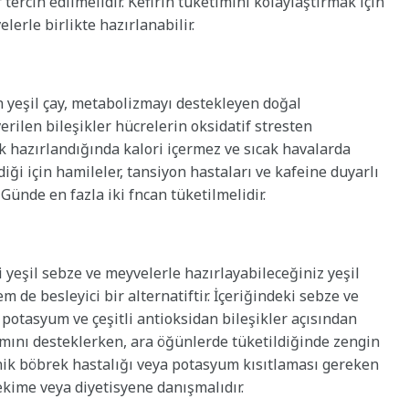
 tercih edilmelidir. Kefirin tüketimini kolaylaştırmak için
lerle birlikte hazırlanabilir.
 yeşil çay, metabolizmayı destekleyen doğal
verilen bileşikler hücrelerin oksidatif stresten
k hazırlandığında kalori içermez ve sıcak havalarda
rdiği için hamileler, tansiyon hastaları ve kafeine duyarlı
 Günde en fazla iki fncan tüketilmelidir.
i yeşil sebze ve meyvelerle hazırlayabileceğiniz yeşil
 de besleyici bir alternatiftir. İçeriğindeki sebze ve
t, potasyum ve çeşitli antioksidan bileşikler açısından
lımını desteklerken, ara öğünlerde tüketildiğinde zengin
ronik böbrek hastalığı veya potasyum kısıtlaması gereken
ekime veya diyetisyene danışmalıdır.