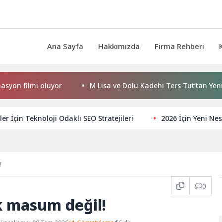
Ana Sayfa
Hakkımızda
Firma Rehberi
mi oluyor
M Lisa ve Dolu Kadehi Ters Tut’tan Yeni İş Birliği
ler İçin Teknoloji Odaklı SEO Stratejileri
2026 İçin Yeni Nes
!
0
k masum değil!