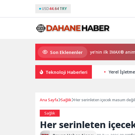
USD
44.64 TRY
Son Eklenenler
Gupi ve Gülmeyen Kral Türkiye’nin ilk IMAX® animasyon fil
Teknoloji Haberleri
Yerel İşletme
Ana Sayfa
Sağlık
Her serinleten içecek masum değil
Sağlık
Her serinleten içece