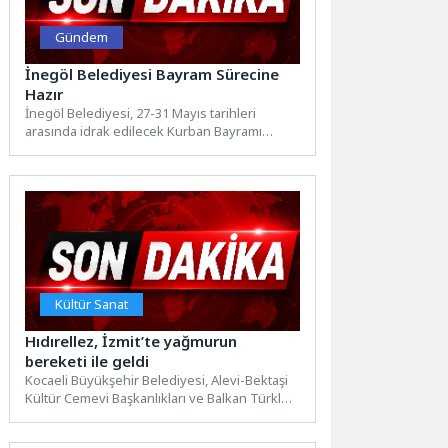
Gündem
İnegöl Belediyesi Bayram Sürecine
Hazır
İnegöl Belediyesi, 27-31 Mayıs tarihleri
arasında idrak edilecek Kurban Bayramı
öncesi vatandaşların huzurlu, güvenli ve...
Kültür Sanat
Hıdırellez, İzmit’te yağmurun
bereketi ile geldi
Kocaeli Büyükşehir Belediyesi, Alevi-Bektaşi
Kültür Cemevi Başkanlıkları ve Balkan Türkleri
Kültür ve Dayanışma Derneği’nin katkılarıyla...