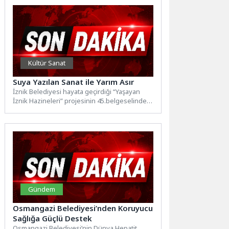
Kültür Sanat
Suya Yazılan Sanat ile Yarım Asır
İznik Belediyesi hayata geçirdiği “Yaşayan
İznik Hazineleri” projesinin 45.belgeselinde
yarım asırdır Ebru Sanatı yapan Cevdet...
Gündem
Osmangazi Belediyesi’nden Koruyucu
Sağlığa Güçlü Destek
Osmangazi Belediyesi’nin Dünya Hepatit