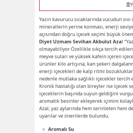
Y
Yazın kavurucu sıcaklarında vücudun sıvı i
minerallerin yerine konması, enerji sevi
açısından doğru içecek seçimi büyük önem
Diyet Uzmanı Sevihan Akbulut Aza
l “Ya
olmayabiliyor. Özellikle sıkça tercih edilen 
meyve suları ve yüksek kafein içeren içecek
ürünler kilo artışına, kan şekeri dalgalan
enerji içecekleri de kalp ritmi bozukluklar
nedenle mutlaka sağlıklı içecekler tercih 
Kronik hastalığı olan bireyler ise içecek s
içeceklerin başında suyun geldiğini vurgul
aromatik besinler ekleyerek içimini kolayl
Azal, yaz aylarında hem serinleten hem de 
uyarılar ve önerilerde bulundu.
Aromalı Su