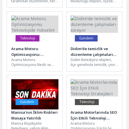
tarafından düzenlenen, her
Müdürlüğü ekipleri, ilçede
sahada
yıl büyük bir heyecanla
toplum huzurunu ve kamu
beklenen bu yıl yedincisi
güvenliğini artırmak
düzenlenecek olan...
amacıyla başlatılan
farkındalık...
Teknoloji
Gündem
Arama Motoru
Didim’de temizlik ve
Optimizasyonu:
düzenleme çalışmaları
Arama Motoru
Didim Belediyesi ekipleri,
Teknolojide Yükselin!
sürüyor
Optimizasyonu Nedir ve
ilçe genelinde temizlik, çevre
Neden Önemlidir? Arama
düzenleme ve bakım
Motoru Optimizasyonu
çalışmalarını sürdürüyor.
(SEO), web sitenizi arama
Farklı mahallelerde eş...
motorlarında...
Gündem
Teknoloji
Manisa’nın İklim Riskleri
Arama Motorlarında SEO
Masaya Yatırıldı
İçin Etkili Teknoloji
Manisa Büyükşehir
Arama Motoru
Stratejileri
Belediyesi, şehrin iklim
Optimizasyonu İçin En İyi