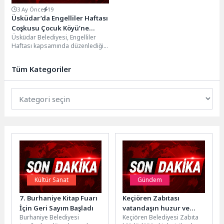
3 Ay Önce
19
Üsküdar’da Engelliler Haftası
Coşkusu Çocuk Köyü’ne
Üsküdar Belediyesi, Engelliler
Taşındı
Haftası kapsamında düzenlediği
etkinliklerin üçüncü gününde özel
gereksinimli bireyleri ve ailelerini
Tüm Kategoriler
Üsküdar...
Kültür Sanat
Gündem
7. Burhaniye Kitap Fuarı
Keçiören Zabıtası
İçin Geri Sayım Başladı
vatandaşın huzur ve
Burhaniye Belediyesi
Keçiören Belediyesi Zabıta
güvenliği için 7/24