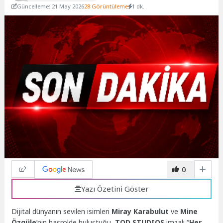
Güncelleme: 21 May 2026
28 Görüntüleme
1 dk.
0
Yazı Özetini Göster
Dijital dünyanın sevilen isimleri
Miray Karabulut
ve
Mine
Özgüle
’nin başrolde buluştuğu
TOD STUDIOS
imzalı “
Her