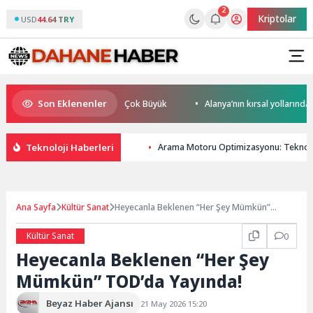
2
Kriptolar
USD
44.64 TRY
Son Eklenenler
Küresel Rekabet Potansiyeli Çok Büyük
Alanya’nın kırsal yollarında yo
Teknoloji Haberleri
Arama Motoru Optimizasyonu: Teknoloj
Ana Sayfa
Kültür Sanat
Heyecanla Beklenen “Her Şey Mümkün”
TOD’da Yayında!
Kültür Sanat
0
Heyecanla Beklenen “Her Şey
Mümkün” TOD’da Yayında!
Beyaz Haber Ajansı
21 May 2026 15:20