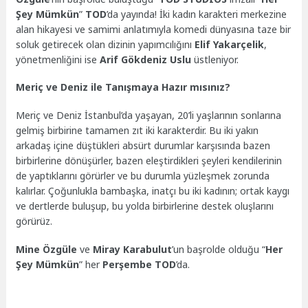
Şey Mümkün
”
TOD
’da yayında! İki kadın karakteri merkezine
alan hikayesi ve samimi anlatımıyla komedi dünyasına taze bir
soluk getirecek olan dizinin yapımcılığını
Elif Yakarçelik
,
yönetmenliğini ise
Arif Gökdeniz Uslu
üstleniyor.
Meriç ve Deniz ile Tanışmaya Hazır mısınız?
Meriç ve Deniz İstanbul’da yaşayan, 20’li yaşlarının sonlarına
gelmiş birbirine tamamen zıt iki karakterdir. Bu iki yakın
arkadaş içine düştükleri absürt durumlar karşısında bazen
birbirlerine dönüşürler, bazen eleştirdikleri şeyleri kendilerinin
de yaptıklarını görürler ve bu durumla yüzleşmek zorunda
kalırlar. Çoğunlukla bambaşka, inatçı bu iki kadının; ortak kaygı
ve dertlerde buluşup, bu yolda birbirlerine destek oluşlarını
görürüz.
Mine Özgüle
ve
Miray Karabulut
’un başrolde olduğu “
Her
Şey Mümkün
” her
Perşembe
TOD
’da.