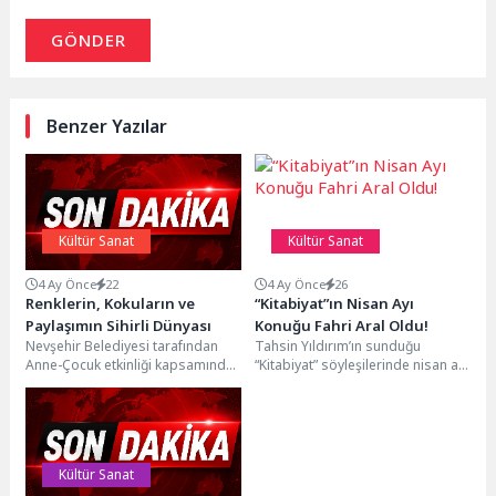
GÖNDER
Benzer Yazılar
Kültür Sanat
Kültür Sanat
4 Ay Önce
22
4 Ay Önce
26
Renklerin, Kokuların ve
“Kitabiyat”ın Nisan Ayı
Paylaşımın Sihirli Dünyası
Konuğu Fahri Aral Oldu!
Nevşehir Belediyesi tarafından
Tahsin Yıldırım’ın sunduğu
Anne-Çocuk etkinliği kapsamında
“Kitabiyat” söyleşilerinde nisan ayı
Cupcake Süsleme Workshop
konuğu Fahri Aral oldu. 3 Nisan
etkinliği gerçekleştirilecek. Kültür,
Cuma akşamı...
Sanat ve Sosyal İşler...
Kültür Sanat