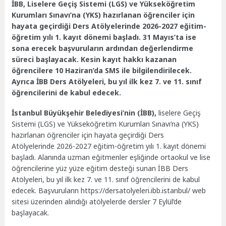
İBB, Liselere Geçiş Sistemi (LGS) ve Yükseköğretim
Kurumları Sınavı’na (YKS) hazırlanan öğrenciler için
hayata geçirdiği Ders Atölyelerinde 2026-2027 eğitim-
öğretim yılı 1. kayıt dönemi başladı.
31 Mayıs’ta ise
sona erecek başvuruların ardından değerlendirme
süreci başlayacak. Kesin kayıt hakkı kazanan
öğrencilere 10 Haziran’da SMS ile bilgilendirilecek.
Ayrıca İBB Ders Atölyeleri, bu yıl ilk kez 7. ve 11. sınıf
öğrencilerini de kabul edecek.
İstanbul Büyükşehir Belediyesi’nin (İBB),
liselere Geçiş
Sistemi (LGS) ve Yükseköğretim Kurumları Sınavı’na (YKS)
hazırlanan öğrenciler için hayata geçirdiği Ders
Atölyelerinde 2026-2027 eğitim-öğretim yılı 1. kayıt dönemi
başladı. Alanında uzman eğitmenler eşliğinde ortaokul ve lise
öğrencilerine yüz yüze eğitim desteği sunan İBB Ders
Atölyeleri, bu yıl ilk kez 7. ve 11. sınıf öğrencilerini de kabul
edecek. Başvuruların https://dersatolyeleri.ibb.istanbul/ web
sitesi üzerinden alındığı atölyelerde dersler 7 Eylül’de
başlayacak.