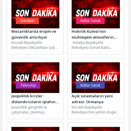
Gündem
Kültür Sanat
Mezarlıklarda erişim ve
Hıdırlık Kulesi’nin
güvenlik artırılıyor
muhteşem atmosferinde
Kocaeli Büyükşehir
Antalya Büyükşehir
konser keyfi
Belediyesi Mezarlıklar Şube
Belediyesi İsmail Baha
Müdürlüğü ekipleri,
Sürelsan Konservatuvarı,
vatandaşların mezarlık
Hıdırlık Kulesi’nin tarihi
alanlarına daha rahat
atmosferinde iki günlük bir
ulaşabilmesi amacıyla
konser...
ihtiyaç...
Teknoloji
Kültür Sanat
Jeopolitik krizler
Açık sinemaların yeni
dolandırıcıların iştahını
adresi: Ormanya
Jeopolitik gerginlik ve
Kocaeli Büyükşehir
kabartıyor
çatışmalar, çevrimiçi
Belediyesi’nin şehrin doğal
dolandırıcılar için potansiyel
yaşam ve ekoturizm merkezi
fırsatlar doğuruyor.
Ormanya’da yaz akşamlarına
Dolandırıcılar, bu olayların
renk katacak açık...