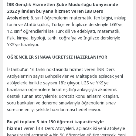
İBB Gençlik Hizmetleri Şube Müdürlüğü bünyesinde
2022 yılından bu yana hizmet veren İBB Ders
Atölyeleri;
8. sınıf öğrencilerini matematik, fen bilgisi, inkılap
tarihi ve Atatürkçülük, Türkçe ve İngilizce dersleriyle LGS’ye;
12. sınıf öğrencilerini ise Türk dili ve edebiyatı, matematik,
fizik, kimya, biyoloji, tarih, coğrafya ve İngilizce dersleriyle
YKS’ye hazırlıyor.
ÖĞRENCİLER SINAVA ÜCRETSİZ HAZIRLANIYOR
İstanbul’un 16 farklı noktasında hizmet veren İBB Ders
Atölyeleri’nin sayısı Bahçelievler ve Maltepe’de açılacak yeni
atölyelerle birlikte sayısını 18’e çıkıyor. LGS ve YKS’ye
hazırlanan öğrencilere fırsat eşitliği anlayışıyla akademik
destek sunan atölyelerde; ücretsiz konu anlatım kitapları,
soru bankaları ve deneme sınavlarıyla öğrencilerin sınav
sürecine en iyi şekilde hazırlanması hedefleniyor.
Bu yıl toplam 3 bin 150 öğrenci kapasitesiyle
hizmet
veren İBB Ders Atölyeleri, açılacak iki yeni atölyeyle
kapasitesini artırarak 4 bin 50 öğrenciye eğitim verecek. Yeni