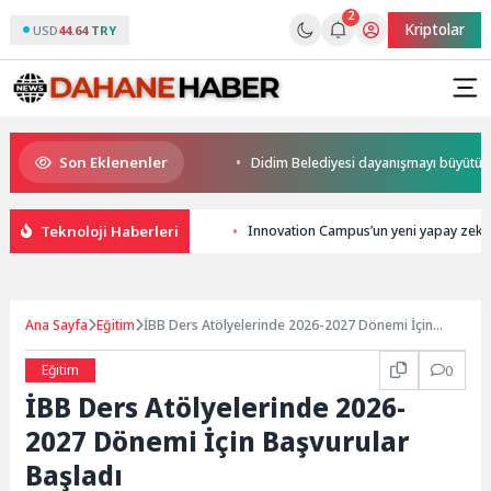
2
Kriptolar
USD
44.64 TRY
Son Eklenenler
kupalar sahiplerini buldu
Didim Belediyesi dayanışmayı büyütüyor
Teknoloji Haberleri
Innovation Campus’un yeni yapay zekâ s
Ana Sayfa
Eğitim
İBB Ders Atölyelerinde 2026-2027 Dönemi İçin
Başvurular Başladı
Eğitim
0
İBB Ders Atölyelerinde 2026-
2027 Dönemi İçin Başvurular
Başladı