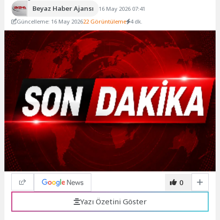
Beyaz Haber Ajansı
16 May 2026 07:41
Güncelleme: 16 May 2026
22 Görüntüleme
4 dk.
0
Yazı Özetini Göster