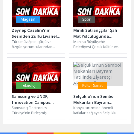
potansiyel kurbanların...
Magazin
Spor
Zeynep Casalini’nin
Minik Satranççılar Şah
Sesinden Zülfü Livaneli
Mat Yolculuğunda
Türk müziğinin güçlü ve
Manisa Büyükşehir
Şarkıları
Buluştu
özgün yorumcularından
Belediyesi Çocuk Kültür ve
Zeynep Casalini, uzun ve titiz
Sanat Merkezi (ÇKSM) ile
bir hazırlık sürecinin
Türkiye Satranç
ardından...
Federasyonu iş birliğiyle...
Teknoloji
Kültür Sanat
Samsung ve UNDP,
Selçuklu’nun Sembol
Innovation Campus
Mekanları Bayram
Samsung Electronics
Konya turizmine önemli
Yapay Zekâ ile
Tatilinde Ziyaretçi
Türkiye'nin Birleşmiş
katkılar sağlayan Selçuklu
Pazarlama eğitimleri için
Akınına Uğradı
Milletler Kalkınma Programı
Belediyesi’nin sembol
gençlerin başvurularını
(UNDP) Türkiye iş birliğiyle
mekanları bayram tatilinde
bekliyor
yürüttüğü ve gençleri
yoğun ilgi gördü. Tabiatın...
bugünün...