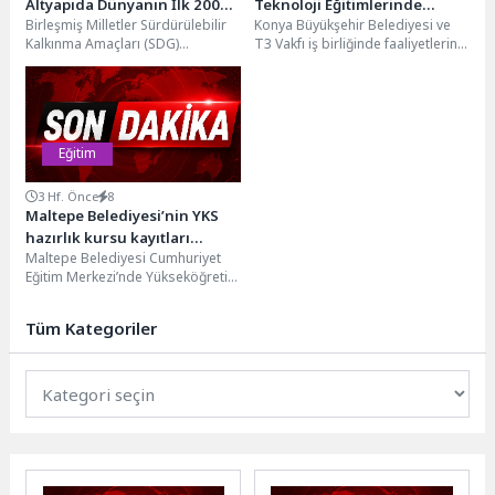
Altyapıda Dünyanın İlk 200
Teknoloji Eğitimlerinde
Birleşmiş Milletler Sürdürülebilir
Konya Büyükşehir Belediyesi ve
Üniversitesi Arasında
Mülakat Kayıtları Başladı
Kalkınma Amaçları (SDG)
T3 Vakfı iş birliğinde faaliyetlerini
doğrultusunda üniversitelerin
sürdüren Bilim Konya’da, 2026 Yaz
eğitim, araştırma, toplumsal katkı
Okulu...
ve kurumsal uygulamalar...
Eğitim
3 Hf. Önce
8
Maltepe Belediyesi’nin YKS
hazırlık kursu kayıtları
Maltepe Belediyesi Cumhuriyet
başladı
Eğitim Merkezi’nde Yükseköğretim
Kurumları Sınavı (YKS) hazırlık
kayıtları başladı. Maltepe
Tüm Kategoriler
Belediyesi Cumhuriyet Eğitim...