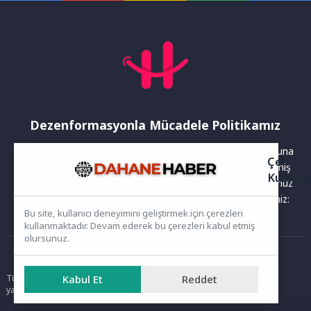
Dezenformasyonla Mücadele Politikamız
Yayınlanan haberler doğruluk ilkesi gözetilerek hazırlanır. Buna
Çerez
rağmen bazı içeriklerde eksik, hatalı veya güncelliğini yitirmiş
Kullanı
bilgiler bulunabilir.Yanlış veya yanıltıcı olduğunu düşündüğünüz
haberleri aşağıdaki iletişim kanallarından bize bildirebilirsiniz:
Bu site, kullanıcı deneyimini geliştirmek için çerezleri
kullanmaktadır. Devam ederek bu çerezleri kabul etmiş
olursunuz.
Ana Sayfa
Tüm hakları saklıdır. Sitede yer alan içerikler izinsiz kopyalanamaz,
Kabul Et
Reddet
yayımlanamaz ve kullanılamaz.