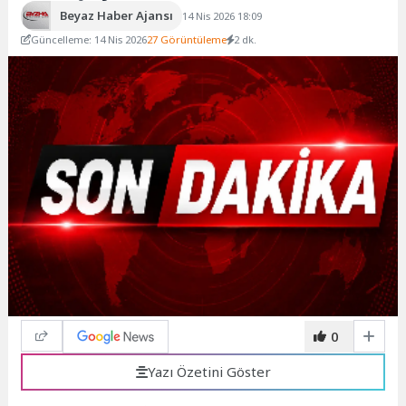
Beyaz Haber Ajansı
14 Nis 2026 18:09
Güncelleme: 14 Nis 2026
27 Görüntüleme
2 dk.
0
Yazı Özetini Göster