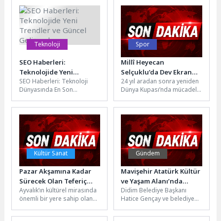
ediyor. Zübeyde Hanım
arasında Samsun...
Sosyal...
Teknoloji
Spor
SEO Haberleri:
Millî Heyecan
Teknolojide Yeni
Selçuklu’da Dev Ekranda
SEO Haberleri: Teknoloji
24 yıl aradan sonra yeniden
Trendler ve Güncel
Yaşandı
Dünyasında En Son
Dünya Kupası’nda mücadele
Gelişmeler
Gelişmeler SEO dünyasında
eden A Milli Futbol
sürekli olarak güncellenen
Takımı’nın ilk maç...
ve değişen trendleri...
Kültür Sanat
Gündem
Pazar Akşamına Kadar
Mavişehir Atatürk Kültür
Sürecek Olan Teferiç
ve Yaşam Alanı’nda
Ayvalık’ın kültürel mirasında
Didim Belediye Başkanı
Şenlikleri Başladı
Çalışmalar Tamamlanma
önemli bir yere sahip olan
Hatice Gençay ve belediye
Aşamasına Geldi
Küçükköy Teferiç Şenlikleri
meclis üyeleri, Mavişehir
renkli görüntüleriyle ve
Atatürk Kültür ve Yaşam