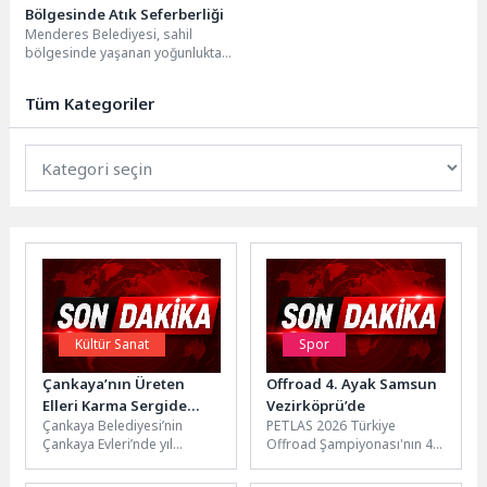
Bölgesinde Atık Seferberliği
Menderes Belediyesi, sahil
bölgesinde yaşanan yoğunluktan
kaynaklanan atık artışına karşı atık
mücadelesini artırdı. Moloz,
Tüm Kategoriler
bahçe...
Kültür Sanat
Spor
Çankaya’nın Üreten
Offroad 4. Ayak Samsun
Elleri Karma Sergide
Vezirköprü’de
Çankaya Belediyesi’nin
PETLAS 2026 Türkiye
Buluştu
Çankaya Evleri’nde yıl
Offroad Şampiyonası'nın 4.
boyunca eğitim alan
ayağı Samsun Offroad Yarışı,
kursiyerlerin sergisi devam
24-26 Temmuz tarihleri