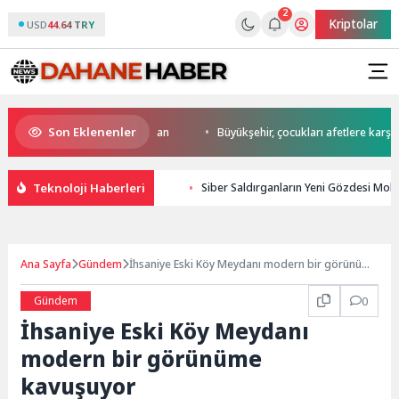
2
Kriptolar
USD
44.64 TRY
Son Eklenenler
a start Başkan Büyükakın’dan
Büyükşehir, çocukları afetlere karşı bilin
Teknoloji Haberleri
Siber Saldırganların Yeni Gözdesi Mobil 
Ana Sayfa
Gündem
İhsaniye Eski Köy Meydanı modern bir görünüme
kavuşuyor
Gündem
0
İhsaniye Eski Köy Meydanı
modern bir görünüme
kavuşuyor