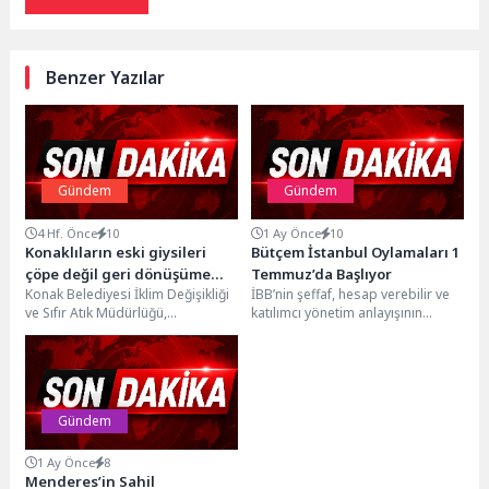
Benzer Yazılar
Gündem
Gündem
4 Hf. Önce
10
1 Ay Önce
10
Konaklıların eski giysileri
Bütçem İstanbul Oylamaları 1
çöpe değil geri dönüşüme
Temmuz’da Başlıyor
Konak Belediyesi İklim Değişikliği
İBB’nin şeffaf, hesap verebilir ve
gidiyor
ve Sıfır Atık Müdürlüğü,
katılımcı yönetim anlayışının
kaynağında ayrıştırma ve geri
önemli uygulamalarından Bütçem
dönüşüm sağlayacak Giysi...
İstanbul 2027 projesinde
oylamalar...
Gündem
1 Ay Önce
8
Menderes’in Sahil