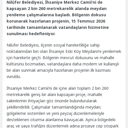
Nilüfer Belediyesi, İhsaniye Merkez Camii’ni de
kapsayan 2 bin 260 metrekarelik alanda meydan
yenileme çalışmalarına başladı. Bölgenin dokusu
korunarak hazırlanan projenin, 15 Temmuz 2026
tarihinde tamamlanarak vatandaşların hizmetine
sunulması hedefleniyor.
Nilüfer Belediyesi, ilçenin sosyal hareketliliğe sahip
noktalarından biri olan İhsaniye Eski Köy Meydanı’nı yenilemek
için harekete geçti. Bölgenin mevcut dokusunu ve mahalle
kültürünü bozmadan, vatandaşlara daha modern ve kullanışlı
bir alan sunmak amacıyla hazırlanan projenin ilk kazması
vuruldu.
İhsaniye Merkez Camii’ni de içine alan toplam 2 bin 260
metrekarelik geniş bir alanı kapsayan proje, mahalle
sakinlerinin ihtiyaçları göz önünde bulundurularak
şekillendirildi. Çalışmalar tamamlandığında meydan;
gölgeleme sistemleri ve yeni peyzaj düzenlemeleriyle
desteklenen oturma alanlarına kavuşacak. Ayrıca bölgedeki
araç ve yaya trafiğini düzenlemek adına projeye cep otopark