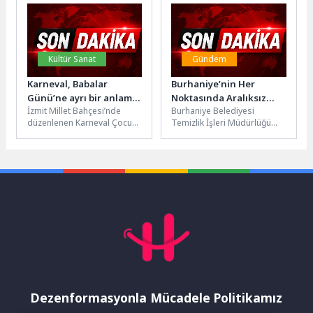
yoğun...
Alanı’nda...
Kültür Sanat
Gündem
Karneval, Babalar
Burhaniye’nin Her
Günü’ne ayrı bir anlam
Noktasında Aralıksız
İzmit Millet Bahçesi’nde
Burhaniye Belediyesi
kattı
Temizlik Mesaisi
düzenlenen Karneval Çocuk
Temizlik İşleri Müdürlüğü
Şenliği, Babalar Günü’ne özel
ekipleri, ilçe genelinde
etkinliklerle baba ve
merkez ve kırsal
çocukları bir...
mahallelerde yürüttüğü
kapsamlı temizlik...
Dezenformasyonla Mücadele Politikamız