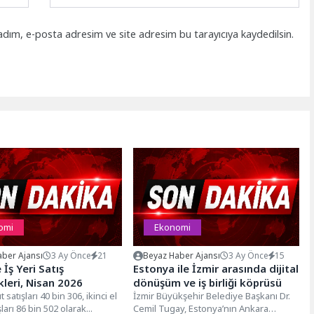
adım, e-posta adresim ve site adresim bu tarayıcıya kaydedilsin.
omi
Ekonomi
ber Ajansı
3 Ay Önce
21
Beyaz Haber Ajansı
3 Ay Önce
15
 İş Yeri Satış
Estonya ile İzmir arasında dijital
kleri, Nisan 2026
dönüşüm ve iş birliği köprüsü
 satışları 40 bin 306, ikinci el
İzmir Büyükşehir Belediye Başkanı Dr.
ları 86 bin 502 olarak...
Cemil Tugay, Estonya’nın Ankara