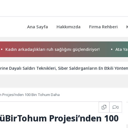
Ana Sayfa
Hakkımızda
Firma Rehberi
rkadaşlıkları ruh sağlığını güçlendiriyor!
Ata Yatırım Dış
erine Dayalı Saldırı Teknikleri, Siber Saldırganların En Etkili Yönte
 Projesi’nden 100 Bin Tohum Daha
0
üBirTohum Projesi’nden 100