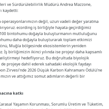
mleri ve Sürdürülebilirlik Müdürü Andrea Mazzone,
 kaydetti:
ca operasyonlarımızın değil, uzun vadeli değer yaratma
yoruz. ecording iş birliğiyle hayata geçirdiğimiz
 100 bintohumu doğayla buluşturmanın mutluluğunu
tohumu daha doğayla buluşturarak toplam etkimizi
önü, Muğla bölgesinde ekosistemlerin yeniden
 İş birliğimizin ikinci yılında ise projeyi daha kapsamlı
eliştirmeyi hedefliyoruz. Bu doğrultuda biyolojik
ini de projeye dahil ederek sahadaki ekolojik faydayı
arbon Zirvesi’nde 2026 Düşük Karbon Kahramanı Ödülü’ne
ımızın ve attığımız somut adımların değerli bir
macına katkı
Karasal Yaşamın Korunması, Sorumlu Üretim ve Tüketim,