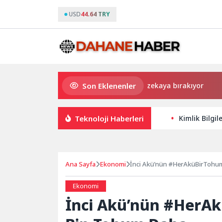
USD
44.64 TRY
Son Eklenenler
Uygulamalar yerini yapay zekaya bırakıyor
Kadın a
Teknoloji Haberleri
Kimlik Bilgil
Ana Sayfa
Ekonomi
İnci Akü’nün #HerAküBirTohum
Ekonomi
İnci Akü’nün #HerAk