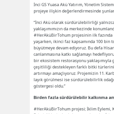
İnci GS Yuasa Akü Yatırım, Yönetim Siste
projeye ilişkin değerlendirmesinde şunları
“İnci Akü olarak sürdürülebilirliği yalnız
yaklaşımımızın da merkezinde konumlandırı
#HerAküBirTohum projesinin ilk fazında
yaşarken, ikinci faz kapsamında 100 bin 
büyütmeye devam ediyoruz. Bu defa Hisar
canlanmasına katkı sağlamayı hedefliyoruz.
bir ekosistem restorasyonu yaklaşımıyla g
çeşitliliği destekleyen farklı bitki türler
artırmayı amaçlıyoruz. Projemizin 11. K
layık görülmesi ise sürdürülebilirlik odağ
göstergesi oldu.”
Birden fazla sürdürülebilir kalkınma a
#HerAküBirTohum projesi; İklim Eylemi, 