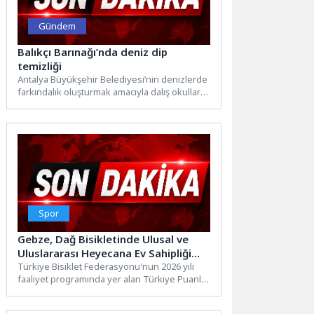
Gündem
Balıkçı Barınağı’nda deniz dip
temizliği
Antalya Büyükşehir Belediyesi’nin denizlerde
farkındalık oluşturmak amacıyla dalış okulları,
sualtı kulüpleri, gönüllü dalgıçlar ile
başlattığı...
Spor
Gebze, Dağ Bisikletinde Ulusal ve
Uluslararası Heyecana Ev Sahipliği
Yaptı
Türkiye Bisiklet Federasyonu'nun 2026 yılı
faaliyet programında yer alan Türkiye Puanlı
3. Etap Dağ Bisikleti...