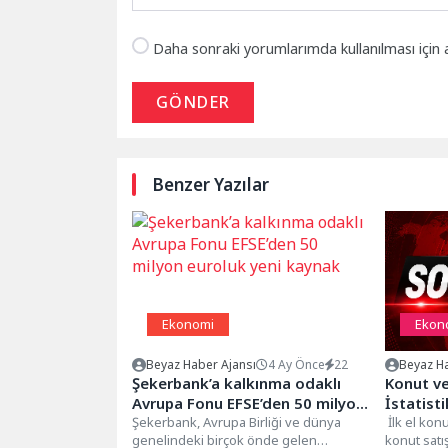
Daha sonraki yorumlarımda kullanılması için 
GÖNDER
Benzer Yazılar
Ekonomi
Ekon
Beyaz Haber Ajansı
4 Ay Önce
22
Beyaz Ha
Şekerbank’a kalkınma odaklı
Konut ve
Avrupa Fonu EFSE’den 50 milyon
İstatisti
euroluk yeni kaynak
Şekerbank, Avrupa Birliği ve dünya
İlk el konut
genelindeki birçok önde gelen
konut satış