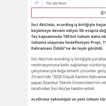
Y
İnci Akü’nün, ecording iş birliğiyle ha
büyümeye devam ediyor. İlk etapta doğ
faz kapsamında 100 bin tohum daha eko
tohuma ulaşması hedefleniyor. Proje, 1
Kahramanı Ödülü”ne de layık görüldü.
İnci Akü’nün ecording iş birliğiyle yürüt
restorasyonuna katkı sağlamayı sürdürüyor
çalışmalarıyla doğa temelli çözümler geliş
Zirvesi’nde “2026 Düşük Karbon Kahramanı
yapan İstanbul Teknik Üniversitesi’nin r
tarafından İnci Akü’ye takdim edildi.
ecoDrone teknolojisi ve yeni tohum türl