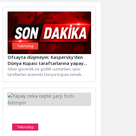
Teknoloji
Ofsayta düşmeyin: Kaspersky’den
Dünya Kupası taraftarlarına yapay
zekâ riskleri uyarısı
Siber güvenlik ve gizlilik uzmanları, spor
taraftarları arasında Dünya Kupası temalı
görseller, konsept tasarımlar, maç...
Teknoloji