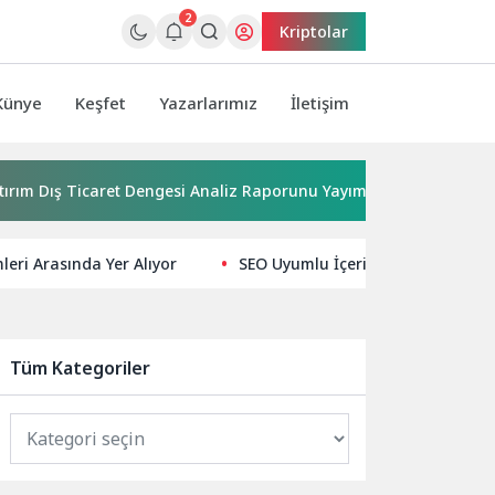
2
Kriptolar
Künye
Keşfet
Yazarlarımız
İletişim
 Ticaret Dengesi Analiz Raporunu Yayımladı
Kırkgöz su kay
mleri Arasında Yer Alıyor
SEO Uyumlu İçerik Yazımı İçin İpuçl
Tüm Kategoriler