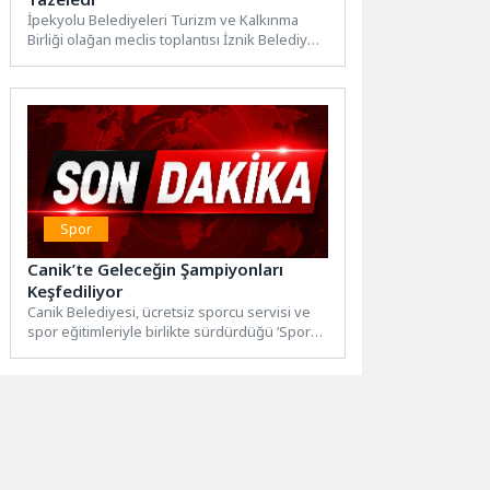
İpekyolu Belediyeleri Turizm ve Kalkınma
Birliği olağan meclis toplantısı İznik Belediye
Başkanı Kağan Mehmet Usta’nın...
Spor
Canik’te Geleceğin Şampiyonları
Keşfediliyor
Canik Belediyesi, ücretsiz sporcu servisi ve
spor eğitimleriyle birlikte sürdürdüğü ‘Sporcu
Yetenek Taraması’ programıyla çocukları...