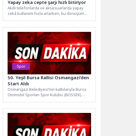
Yapay zeka cepte şarjı hızlı bitiriyor
Akıllı telefonlarda ve aksesuarlarda yapay
zekâ kullanımı hızla artarken, bu dönüşüm
mobil cihazların enerji tüketimini...
Spor
50. Yeşil Bursa Rallisi Osmangazi’den
Start Aldı
Osmangazi Belediyesi’nin katkılarıyla Bursa
Otomobil Sporları Spor Kulübü (BOSSEK)
tarafından düzenlenen 50. Yeşil Bursa
Rallisi’nin...