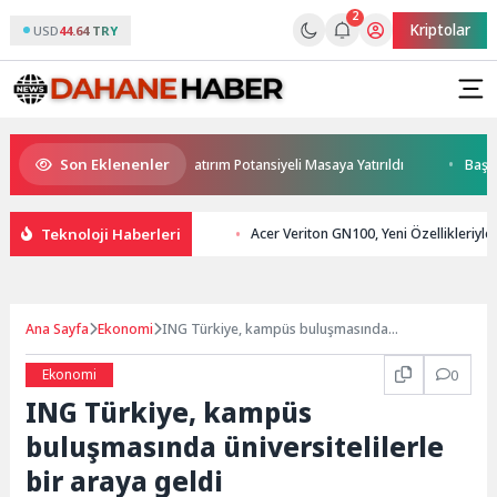
2
Kriptolar
USD
44.64 TRY
Son Eklenenler
Haymana’nın Geleceği ve Yatırım Potansiyeli Masaya Yatırıldı
Başkan P
Teknoloji Haberleri
Acer Veriton GN100, Yeni Özellikleriyl
Ana Sayfa
Ekonomi
ING Türkiye, kampüs buluşmasında
üniversitelilerle bir araya geldi
Ekonomi
0
ING Türkiye, kampüs
buluşmasında üniversitelilerle
bir araya geldi