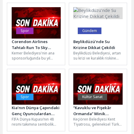
Günleri kapılarını açtı. On
Hizmetleri, yoğun katılımın
gün boyunca...
olduğu coşkulu bir...
Spor
Gündem
Corendon Airlines
Beylikdüzü’nde Su
Tahtalı Run To Sky
Krizine Dikkat Çekildi
Kemer Belediyesi'nin ana
Beylikdüzü Belediyesi, artan
Yarışlarına geri sayım
sponsorluğunda bu yıl
su krizi ve kuraklık riskine
12’ncisi düzenlenecek olan
dikkat çekmek amacıyla
Corendon Airlines Tahtalı
Dünya Su Günü
Run To Sky...
kapsamında...
Spor
Kültür Sanat
Kia’nın Dünya Çapındaki
“Kavuklu ve Pişekâr
Genç Oyunculardan
Ormanda” Minik
FIFA Dünya Kupası’nın 48
Keçiören Belediyesi Kent
Oluşturduğu “49. Takım”
İzleyicilerle Buluştu
resmi takımına sembolik
Tiyatrosu, geleneksel Türk
FIFA Dünya Kupası
olarak eklenen “49. Takım”,
tiyatrosunun sevilen
2026TM’da Sahaya