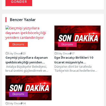
GÖNDER
Benzer Yazılar
Ekonomi
Ekonomi
5 Ay Önce
23
3 Ay Önce
17
Geçmişi yüzyıllara dayanan
Ege İhracatçı Birlikleri 10
ipekböcekçiliği yeniden
ticaret müşaviriyle
Antalya Büyükşehir Belediyesi,
Dünya’nın dört bir tarafında
canlandırılıyor
ihracatçıları bir araya getirdi
kırsal üretimi güçlendirmek ve
Türkiye’nin ihracat hedeflerine
unutulmaya yüz tutan geleneksel
ulaşması için 4 yıl ticaret müşaviri
üretim alanlarını yeniden
olarak görev...
canlandırmak...
Ekonomi
3 Ay Önce
14