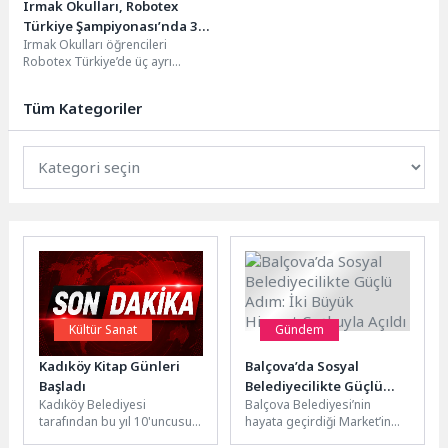
Irmak Okulları, Robotex
Türkiye Şampiyonası’nda 3
Irmak Okulları öğrencileri
Türkiye Birinciliği Kazandı
Robotex Türkiye’de üç ayrı
kategoride birincilik elde ederek
dünya finallerine katılma hakkı...
Tüm Kategoriler
Kültür Sanat
Gündem
Kadıköy Kitap Günleri
Balçova’da Sosyal
Başladı
Belediyecilikte Güçlü
Kadıköy Belediyesi
Balçova Belediyesi’nin
Adım: İki Büyük Hizmet
tarafından bu yıl 10'uncusu
hayata geçirdiği Market’in
Coşkuyla Açıldı
düzenlenen Kadıköy Kitap
Balçova ve Evde Sağlık