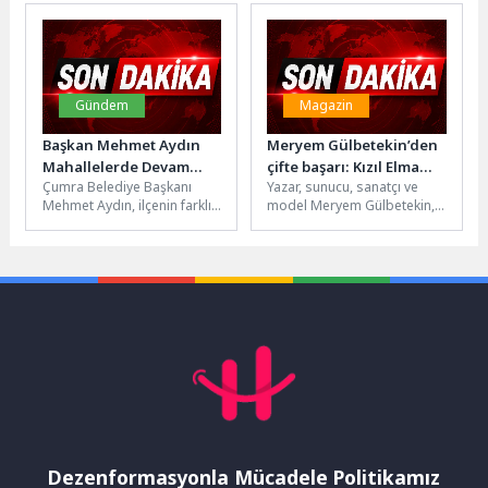
yalnızca sportif bir temsil...
karakterleri Kavuklu ve
Çıkıyor
Pişekar’ı minik
tiyatroseverlerle
buluşturdu....
Gündem
Magazin
Başkan Mehmet Aydın
Meryem Gülbetekin’den
Mahallelerde Devam
çifte başarı: Kızıl Elma
Çumra Belediye Başkanı
Yazar, sunucu, sanatçı ve
Eden Çalışmaları Yerinde
Ödül Adaylığı ve Yeni
Mehmet Aydın, ilçenin farklı
model Meryem Gülbetekin,
İnceledi
Kitap Heyecanı
mahallelerinde yürütülen
sanatın farklı alanlarındaki
altyapı, asfalt ve çevre
başarılı çalışmalarına
düzenleme çalışmalarını...
yenilerini eklemeye devam...
Dezenformasyonla Mücadele Politikamız