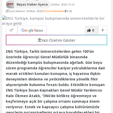
Beyaz Haber Ajansı
24 Mar 2026 15:10
Güncelleme: 24 Mar 2026
23 Görüntüleme
3 dk.
0
Yazı Özetini Göster
ING Türkiye, farklı üniversitelerden gelen 100’ün
üzerinde öğrenciyi Genel Müdürlük binasında
düzenlediği kampüs buluşmasında ağırladı. Gün boyu
süren programda öğrenciler kariyer yolculuklarına dair
merak ettikleri konuları konuşma, iş hayatına ilişkin
deneyimleri dinleme ve yetkinliklerine yönelik fikir
alışverişinde bulunma fırsatı buldu. Etkinlikte konuşan
ING Türkiye İnsan Kaynakları Genel Müdür Yardımcısı
Hale Ökmen Ataklı, “ING’de birlikte öğrenmeye ve
keşfetmeye açık bir çalışma ortamı sunmaya önem
veriyoruz. Esnek ve kapsayıcı çalışma kültürümüzle
gençlerin potansiyellerini ortaya koyabilecekleri bir