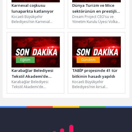
Karneval coşkusu
Dünya Turizm ve Mice
lunaparkta katlanıyor
sektörünün en prestijli
Kocaeli Büyükşehir
Dream Project CEO’su ve
etkinliklerini
Belediyesi’nin Karneval
Yönetim Kurulu Üyesi Volkan
düzenleyen Dream
Çocuk Şenliği’nde gençler
Ataman, Çeşme’de
Project Ceo’su ve
için lunaparkı ücretsiz
düzenlenen 1. Turizm
Yönetim Kurulu Üyesi
yapması büyük sevinçle
Zirvesi’nde yaptığı...
Volkan Ataman’dan
karşılandı. İzmit...
Çeşme için Marka
Destinasyon Mesajı
Eğitim
Gündem
Karabağlar Belediyesi
TABİP projesinde 41 tür
Tekstil Akademi’de
bitkinin hasadı yapıldı
Karabağlar Belediyesi
Kocaeli Büyükşehir
Mezuniyet Gururu
Tekstil Akademi'de
Belediyesi’nin kırsal
eğitimlere başlayan 51
kalkınma vizyonu
kadın, mezuniyet
doğrultusunda hayata
buluşmasına kendi
geçirdiği Tıbbi ve Aromatik
emekleriyle diktikleri
Bitki Yetiştiriciliği Projesi...
kıyafetlerle katıldı....