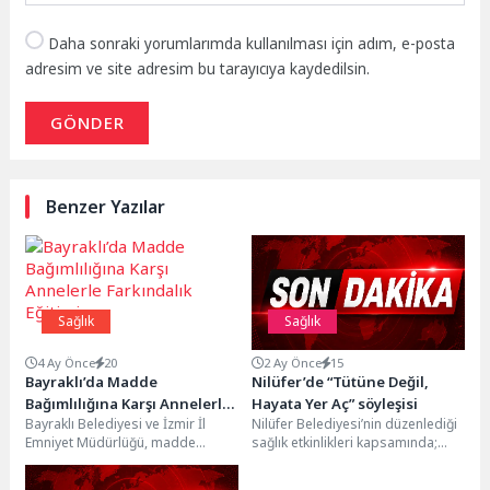
Daha sonraki yorumlarımda kullanılması için adım, e-posta
adresim ve site adresim bu tarayıcıya kaydedilsin.
GÖNDER
Benzer Yazılar
Sağlık
Sağlık
4 Ay Önce
20
2 Ay Önce
15
Bayraklı’da Madde
Nilüfer’de “Tütüne Değil,
Bağımlılığına Karşı Annelerle
Hayata Yer Aç” söyleşisi
Bayraklı Belediyesi ve İzmir İl
Nilüfer Belediyesi’nin düzenlediği
Farkındalık Eğitimi
Emniyet Müdürlüğü, madde
sağlık etkinlikleri kapsamında;
bağımlılığıyla mücadelede erken
tütün bağımlılığı, elektronik sigara
farkındalık sağlamak amacıyla
tehlikesi ve kapalı alan