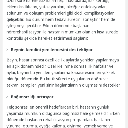
Uzun süre hareketsiz kalan felçli hastalarda; kas sertliği,
eklem kısıtlılıkları, yatak yaraları, akciğer enfeksiyonları,
solunum ve dolaşım problemleri gibi ciddi komplikasyonlar
gelişebilir. Bu durum hem tedavi sürecini zorlaştırır hem de
iyileşmeyi geciktirir. Erken dönemde başlanan
nörorehabilitasyon ile hastanın mümkün olan en kısa sürede
kontrollü şekilde hareket ettirilmesi sağlanır.
Beynin kendini yenilemesini destekliyor
Beyin, hasar sonrası özellikle ilk aylarda yeniden yapılanmaya
en açık dönemindedir. Özellikle inme sonrası ilk haftalar ve
aylar, beynin bu yeniden yapılanma kapasitesinin en yüksek
olduğu dönemdir. Bu kritik süreçte uygulanan doğru ve
tekrarlı terapiler, yeni sinir bağlantılarının oluşmasını destekler.
Bağımsızlığı artırıyor
Felç sonrası en önemli hedeflerden biri, hastanın günlük
yaşamda mümkün olduğunca bağımsız hale gelmesidir. Erken
dönemde başlanan rehabilitasyon programları, hastanın
yürüme, oturma, ayağa kalkma, giyinme, yemek yeme ve