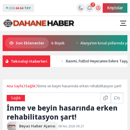
2
Kriptolar
USD
44.64 TRY
Son Eklenenler
esel Rekabet Potansiyeli Çok Büyük
Alanya’nın kırsal yollarında yoğun
Teknoloji Haberleri
Xiaomi, Futbol Heyecanını Evlere Taşı
Ana Sayfa
Sağlık
İnme ve beyin hasarında erken rehabilitasyon şart!
Sağlık
0
İnme ve beyin hasarında erken
rehabilitasyon şart!
Beyaz Haber Ajansı
08 Nis 2026 09:27