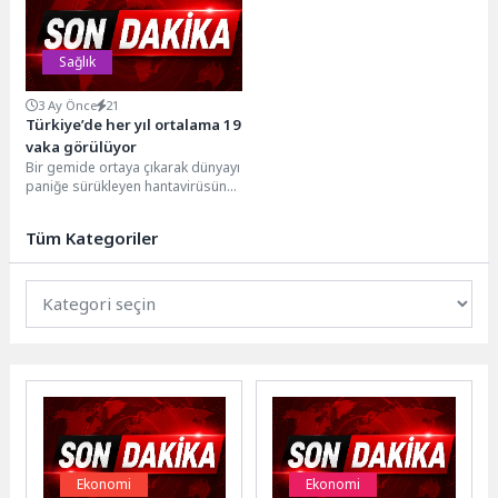
önemli...
denetimleri...
Sağlık
3 Ay Önce
21
Türkiye’de her yıl ortalama 19
vaka görülüyor
Bir gemide ortaya çıkarak dünyayı
paniğe sürükleyen hantavirüsün
ilk kez Kore Savaşı sırasında
dikkat çektiğini...
Tüm Kategoriler
Ekonomi
Ekonomi