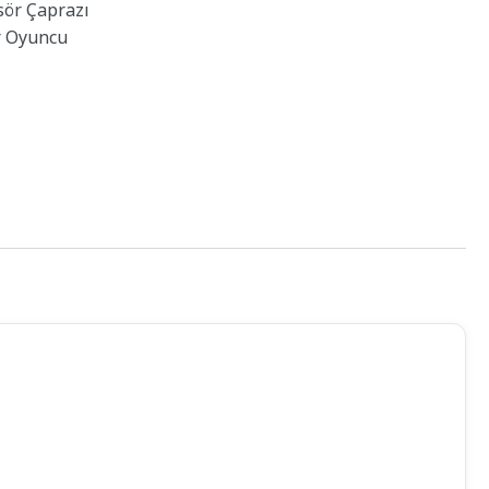
sör Çaprazı
r Oyuncu