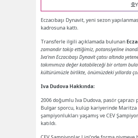
Y
Eczacıbaşı Dynavit, yeni sezon yapılanma
kadrosuna kattı.
Transferle ilgili açıklamada bulunan
Ecza
zamandır takip ettiğimiz, potansiyeline inan
Iva’nın Eczacıbaşı Dynavit çatısı altında yeten
takımımıza değer katabileceği bir ortam bula
kültürümüzle birlikte, önümüzdeki yıllarda ç
Iva Dudova Hakkında:
2006 doğumlu Iva Dudova, pasör çaprazı 
Bulgar sporcu, kulüp kariyerinde Maritza 
şampiyonlukları yaşamış ve CEV Şampiyonl
katıldı.
CEV Şampiyonlar Ligi’nde forma giymeye b