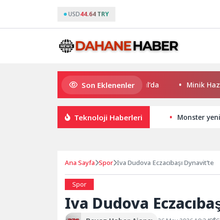
USD
44.64 TRY
Son Eklenenler
Şampiyonlar, İETT ile İstanbul’da
Minik Hazar Ali, i
Teknoloji Haberleri
Monster yeni
Ana Sayfa
Spor
Iva Dudova Eczacıbaşı Dynavit’te
Spor
Iva Dudova Eczacıbas