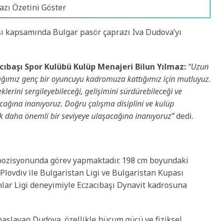
azı Özetini Göster
sı kapsamında Bulgar pasör çaprazı Iva Dudova’yı
cıbaşı Spor Kulübü Kulüp Menajeri Bilun Yılmaz:
“Uzun
dığımız genç bir oyuncuyu kadromuza kattığımız için mutluyuz.
eklerini sergileyebileceği, gelişimini sürdürebileceği ve
cağına inanıyoruz. Doğru çalışma disiplini ve kulüp
ok daha önemli bir seviyeye ulaşacağına inanıyoruz”
dedi.
pozisyonunda görev yapmaktadır. 198 cm boyundaki
Plovdiv ile Bulgaristan Ligi ve Bulgaristan Kupası
ar Ligi deneyimiyle Eczacıbaşı Dynavit kadrosuna
aşlayan Dudova, özellikle hücum gücü ve fiziksel