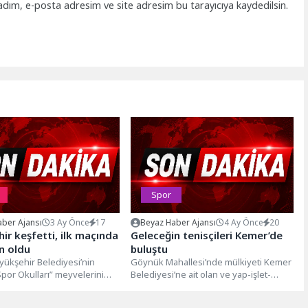
adım, e-posta adresim ve site adresim bu tarayıcıya kaydedilsin.
Spor
ber Ajansı
3 Ay Önce
17
Beyaz Haber Ajansı
4 Ay Önce
20
ir keşfetti, ilk maçında
Geleceğin tenisçileri Kemer’de
n oldu
buluştu
yükşehir Belediyesi’nin
Göynük Mahallesi’nde mülkiyeti Kemer
Spor Okulları” meyvelerini
Belediyesi’ne ait olan ve yap-işlet-
üyükşehir’in eğitim
devret modeliyle Corendon Tourism
dan yararlanan Çayırova
Group’na kiralanan tenis...