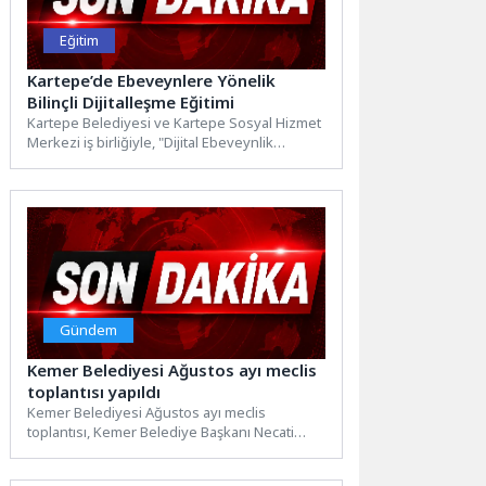
Eğitim
Kartepe’de Ebeveynlere Yönelik
Bilinçli Dijitalleşme Eğitimi
Kartepe Belediyesi ve Kartepe Sosyal Hizmet
Merkezi iş birliğiyle, "Dijital Ebeveynlik
Atölyesi" düzenlendi. Kartepe İlçe...
Gündem
Kemer Belediyesi Ağustos ayı meclis
toplantısı yapıldı
Kemer Belediyesi Ağustos ayı meclis
toplantısı, Kemer Belediye Başkanı Necati
Topaloğlu başkanlığında
gerçekleştirildi. Kemer Belediyesi Şehit...