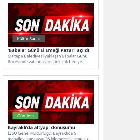
Kültür Sanat
‘Babalar Günü El Emeği Pazarı’ açıldı
Maltepe Belediyesi yaklaşan Babalar Günü
öncesinde vatandaşlara pek çok hediye
seçeneğini barındıran Babalar Günü El...
Gündem
Bayraklı’da altyapı dönüşümü
İZSU Genel Müdürlüğü, Bayraklı’da 6
mahalleyi kapsayan 35 kilometrelik içme suyu