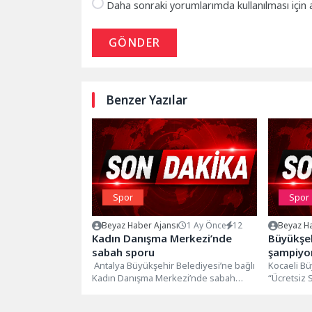
Daha sonraki yorumlarımda kullanılması için 
GÖNDER
Benzer Yazılar
Spor
Spor
Beyaz Haber Ajansı
1 Ay Önce
12
Beyaz Ha
Kadın Danışma Merkezi’nde
Büyükşeh
sabah sporu
şampiyo
Antalya Büyükşehir Belediyesi’ne bağlı
Kocaeli Bü
Kadın Danışma Merkezi’nde sabah
“Ücretsiz 
sporu etkinliği düzenleniyor. Her hafta
veriyor. B
Salı günü...
programın