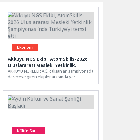
Ekonomi
Akkuyu NGS Ekibi, AtomSkills-2026
Uluslararası Mesleki Yetkinlik
Şampiyonası’nda Türkiye’yi temsil
AKKUYU NÜKLEER A.Ş. çalışanları şampiyonada
dereceye giren ekipler arasında yer
etti
aldıAKKUYU NÜKLEER A.Ş. çalışanlarından
oluşan...
Kültür Sanat