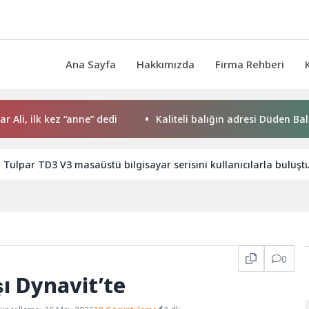
Ana Sayfa
Hakkımızda
Firma Rehberi
lk kez “anne” dedi
Kaliteli balığın adresi Düden Balık Çarşıs
 Tulpar TD3 V3 masaüstü bilgisayar serisini kullanıcılarla buluşt
0
̧ı Dynavit’te