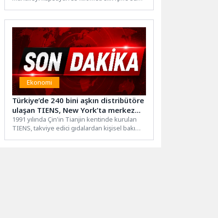
hattını yeniliyor. Yaklaşık 150...
Ekonomi
Türkiye’de 240 bini aşkın distribütöre
ulaşan TIENS, New York’ta merkez
ofis açtı
1991 yılında Çin'in Tianjin kentinde kurulan
TIENS, takviye edici gıdalardan kişisel bakım
ürünlerine, sağlıklı yaşam...