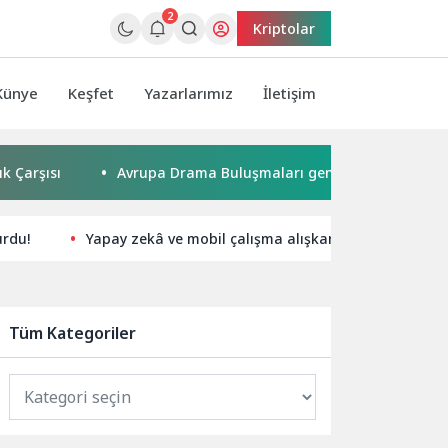
2
Kriptolar
Künye
Keşfet
Yazarlarımız
İletişim
ı
Avrupa Drama Buluşmaları gençleri İzmir’de
“Aş
urdu!
Yapay zekâ ve mobil çalışma alışkanlıkları ile her yer
Tüm Kategoriler