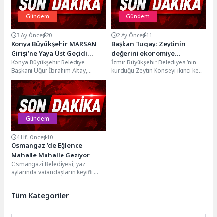
Gündem
Gündem
3 Ay Önce
20
2 Ay Önce
11
Konya Büyükşehir MARSAN
Başkan Tugay: Zeytinin
Girişi’ne Yaya Üst Geçidi
değerini ekonomiye
Konya Büyükşehir Belediye
İzmir Büyükşehir Belediyesi’nin
Yapıyor
yansıtmalıyız
Başkanı Uğur İbrahim Altay,
kurduğu Zeytin Konseyi ikinci kez
Adana Çevre Yolu üzerinde
toplandı. İzmir’in milyonlarca
bulunan Marangozlar Sanayi
zeytin ağacına sahip olmasına...
girişinde...
Gündem
4 Hf. Önce
10
Osmangazi’de Eğlence
Mahalle Mahalle Geziyor
Osmangazi Belediyesi, yaz
aylarında vatandaşların keyifli,
huzurlu ve eğlenceli vakit
geçirmesini sağlamak amacıyla
Tüm Kategoriler
mahalle mahalle...