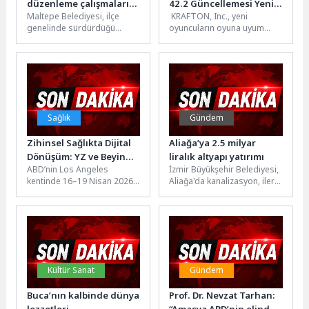
düzenleme çalışmaları
42.2 Güncellemesi Yeni
Maltepe Belediyesi, ilçe
KRAFTON, Inc., yeni
sürüyor
Oyuncuların Oyuna
genelinde sürdürdüğü
oyuncuların oyuna uyum
Adapte Olmasını
kaldırım yenileme
sağlama sürecini tamamen
Kolaylaştırıyor
çalışmalarına Altayçeşme
yenileyen PUBG:
Mahallesi'nde devam ediyor.
BATTLEGROUNDS 42.2
Kentli Sokak'ta yürütülen...
güncellemesini yayınladı....
Sağlık
Gündem
Zihinsel Sağlıkta Dijital
Aliağa’ya 2.5 milyar
Dönüşüm: YZ ve Beyin
liralık altyapı yatırımı
ABD’nin Los Angeles
İzmir Büyükşehir Belediyesi,
Haritalama Buluştu
kentinde 16–19 Nisan 2026
Aliağa'da kanalizasyon, ileri
tarihleri arasında
biyolojik atıksu arıtma tesisi,
düzenlenen Society for Brain
yağmur suyu hattı ve taşkın...
Mapping and...
Kültür Sanat
Gündem
Buca’nın kalbinde dünya
Prof. Dr. Nevzat Tarhan:
lezzetleri
“Amasya ABD’nin elinde