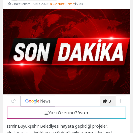
Güncelleme: 15 Nis 2026
18 Görüntüleme
7 dk.
0
Yazı Özetini Göster
İzmir Büyükşehir Belediyesi hayata geçirdiği projeler,
uluslararası iş birlikleri ve sürdürülebilir turizm adımlarıyla