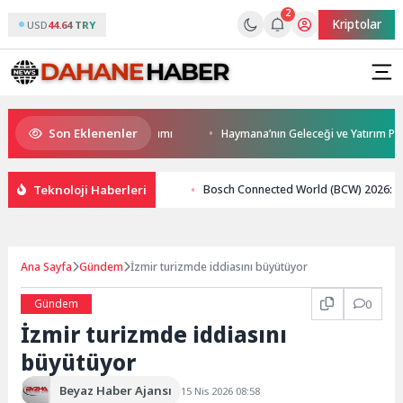
2
Kriptolar
USD
44.64 TRY
Son Eklenenler
a’ya modern ulaşım yatırımı
Haymana’nın Geleceği ve Yatırım Potansiye
Teknoloji Haberleri
Bosch Connected World (BCW) 2026: Bosc
Ana Sayfa
Gündem
İzmir turizmde iddiasını büyütüyor
Gündem
0
İzmir turizmde iddiasını
büyütüyor
Beyaz Haber Ajansı
15 Nis 2026 08:58