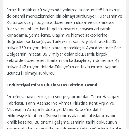
İzmir, fuarcılık gücü sayesinde yalnızca ticaretin değil turizmin
de önemli merkezlerinden biri olmayı sürdürüyor. Fuar İzmir ve
Kültürpark’ta yıl boyunca düzenlenen ulusal ve uluslararası
fuar ve etkinlikler, kente gelen ziyaretçi sayısını artırarak
konaklama, yeme-içme, ulaşım ve hizmet sektörlerine
doğrudan katkı sağlıyor. Türkiye’nin son iki yıllık ihracatı 535
milyar 359 milyon dolar olarak gerçekleşti. Aynı dönemde Ege
Bölgesi’nin ihracatı 86,7 milyar dolar oldu. İzmir, birçok
sektörde düzenlenen fuarların da katkısıyla aynı dönemde 47
milyar 447 milyon dolarla Türkiye’nin en fazla ihracat yapan
üçüncü ili olmayı sürdürdü.
Endüstriyel miras uluslararası vitrine taşındı
İzmir’in sanayi geçmişinin simge yapıları olan Tarihi Havagazı
Fabrikası, Tarihi Asansör ve Ahmet Piriştina Kent Arşivi ve
Müzesi’nin Avrupa Endüstriyel Miras Rotası’na dahil
edilmesiyle kent, endüstriyel miras alanında uluslararası bir
kimlik kazandı. Bu önemli gelişme, İzmir’in tarihi dokusunun
korunarak dünya çapında tanıtılmasına katkı sağlarken, kente