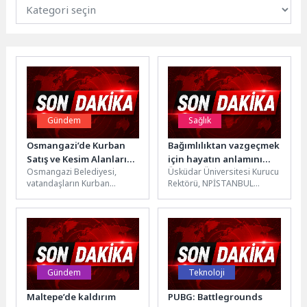
Gündem
Sağlık
Osmangazi’de Kurban
Bağımlılıktan vazgeçmek
Satış ve Kesim Alanları
için hayatın anlamını
Osmangazi Belediyesi,
Üsküdar Üniversitesi Kurucu
Hizmete Hazır
bulmak gerekiyor!
vatandaşların Kurban
Rektörü, NPİSTANBUL
Bayramı’nı huzur içinde
Hastanesi Yönetim Kurulu
geçirmesi ve dini
Başkanı ve Psikiyatrist Prof.
vecibelerini sağlıklı bir
Dr. Nevzat Tarhan,...
şekilde yerine...
Gündem
Teknoloji
Maltepe’de kaldırım
PUBG: Battlegrounds