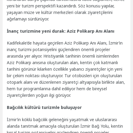
yeni bir turizm perspektifi kazandırdı. Söz konusu yapılar,
yaşayan müze ve kültür merkezleri olarak ziyaretçilerini
ağırlamayı sürdürüyor.
İnanç turizmine yeni durak: Aziz Polikarp Anı Alanı
Kadifekale’de hayata geçirilen Aziz Polikarp Anı Alanı, İzmir’in
inanç turizmi potansiyelini güçlendiren önemli projeler
arasında yer alıyor. Hristiyanlık tarihinin önemli isimlerinden
Aziz Polikarp anısına oluşturulan alan, kentin çok katmanlı
tarihini görünür kılarken özellikle yabancı ziyaretçiler için yeni
bir çekim noktası oluşturuyor. Tur otobüsleri için oluşturulan
otopark alanı ve düzenlenen ziyaretçi altyapısıyla birlikte alan,
hem tur programlarına dahil ediliyor hem de bireysel
ziyaretçilerden yoğun ilgi görüyor.
Bağcılık kültürü turizmle buluşuyor
İzmir’in köklü bağcılık geleneğini yaşatmak ve uluslararası
alanda tanıtmak amacıyla oluşturulan İzmir Bağ Yolu, kentin
kırsal turizm potansiyelini güçlendiren önemli projeler