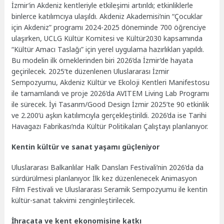
İzmir’in Akdeniz kentleriyle etkileşimi artırıldı; etkinliklerle
binlerce katılımcıya ulaşıldı. Akdeniz Akademisi’nin “Çocuklar
için Akdeniz” programı 2024-2025 döneminde 700 öğrenciye
ulaşırken, UCLG Kültür Komitesi ve Kültür2030 kapsamında
“Kültür Amacı Taslağı” için yerel uygulama hazırlıkları yapıldı.
Bu modelin ilk örneklerinden biri 2026’da İzmir’de hayata
geçirilecek. 2025’te düzenlenen Uluslararası İzmir
Sempozyumu, Akdeniz Kültür ve Ekoloji Kentleri Manifestosu
ile tamamlandı ve proje 2026’da AVITEM Living Lab Programı
ile sürecek. İyi Tasarım/Good Design İzmir 2025’te 90 etkinlik
ve 2.200’ü aşkın katılımcıyla gerçekleştirildi. 2026’da ise Tarihi
Havagazı Fabrikası’nda Kültür Politikaları Çalıştayı planlanıyor.
Kentin kültür ve sanat yaşamı güçleniyor
Uluslararası Balkanlılar Halk Dansları Festivali’nin 2026’da da
sürdürülmesi planlanıyor. İlk kez düzenlenecek Animasyon
Film Festivali ve Uluslararası Seramik Sempozyumu ile kentin
kültür-sanat takvimi zenginleştirilecek.
İhracata ve kent ekonomisine katkı