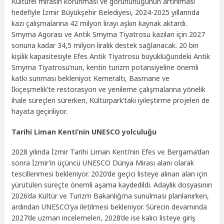
Kültürel mirasın korunması ve görünürlüğünün artırılması
hedefiyle İzmir Büyükşehir Belediyesi, 2024-2025 yıllarında
kazı çalışmalarına 42 milyon lirayı aşkın kaynak aktardı.
Smyrna Agorası ve Antik Smyrna Tiyatrosu kazıları için 2027
sonuna kadar 34,5 milyon liralık destek sağlanacak. 20 bin
kişilik kapasitesiyle Efes Antik Tiyatrosu büyüklüğündeki Antik
Smyrna Tiyatrosu’nun, kentin turizm potansiyeline önemli
katkı sunması bekleniyor. Kemeraltı, Basmane ve
İkiçeşmelik’te restorasyon ve yenileme çalışmalarına yönelik
ihale süreçleri sürerken, Kültürpark’taki iyileştirme projeleri de
hayata geçiriliyor.
Tarihi Liman Kenti’nin UNESCO yolculuğu
2028 yılında İzmir Tarihi Liman Kenti’nin Efes ve Bergama’dan
sonra İzmir’in üçüncü UNESCO Dünya Mirası alanı olarak
tescillenmesi bekleniyor. 2020’de geçici listeye alınan alan için
yürütülen süreçte önemli aşama kaydedildi. Adaylık dosyasının
2026’da Kültür ve Turizm Bakanlığı’na sunulması planlanırken,
ardından UNESCO’ya iletilmesi bekleniyor. Sürecin devamında
2027’de uzman incelemeleri, 2028’de ise kalıcı listeye giriş