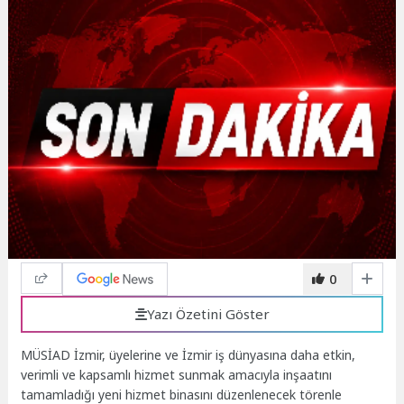
0
Yazı Özetini Göster
MÜSİAD İzmir, üyelerine ve İzmir iş dünyasına daha etkin,
verimli ve kapsamlı hizmet sunmak amacıyla inşaatını
tamamladığı yeni hizmet binasını düzenlenecek törenle