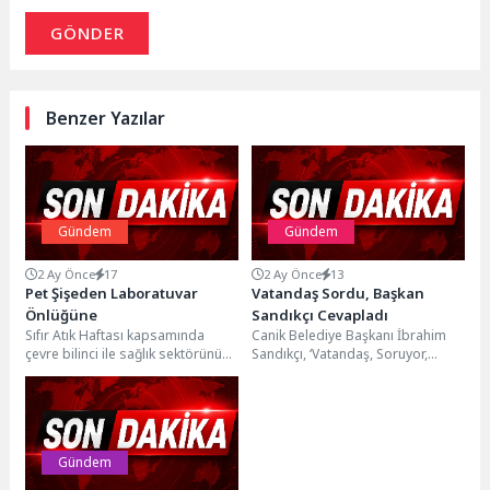
GÖNDER
Benzer Yazılar
Gündem
Gündem
2 Ay Önce
17
2 Ay Önce
13
Pet Şişeden Laboratuvar
Vatandaş Sordu, Başkan
Önlüğüne
Sandıkçı Cevapladı
Sıfır Atık Haftası kapsamında
Canik Belediye Başkanı İbrahim
çevre bilinci ile sağlık sektörünü
Sandıkçı, ‘Vatandaş, Soruyor,
buluşturan örnek bir projeye imza
Başkan Cevaplıyor’ programıyla
atan...
Belediye Evleri Mahallesi
sakinlerinin taleplerini...
Gündem