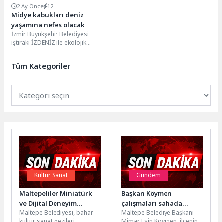
2 Ay Önce
12
Midye kabukları deniz
yaşamına nefes olacak
İzmir Büyükşehir Belediyesi
iştiraki İZDENİZ ile ekolojik
teknoloji girişimi NE-SEA’nın
TÜBİTAK destekli projesi
Tüm Kategoriler
kapsamında, atık...
Kültür Sanat
Gündem
Maltepeliler Miniatürk
Başkan Köymen
ve Dijital Deneyim
çalışmaları sahada
Maltepe Belediyesi, bahar
Maltepe Belediye Başkanı
Müzesi’ni ziyaret etti
yönlendirdi
kültür sanat gezileri
Mimar Esin Köymen, ilçenin