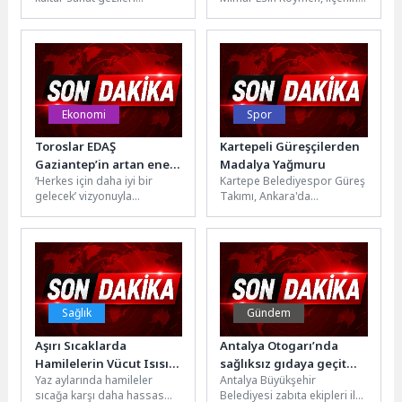
kapsamında düzenlediği
dört bir yanında devam
Miniatürk ve Dijital Deneyim
eden yatırım ve hizmet...
Müzesi ziyaretleriyle
vatandaşları...
Ekonomi
Spor
Toroslar EDAŞ
Kartepeli Güreşçilerden
Gaziantep’in artan enerji
Madalya Yağmuru
‘Herkes için daha iyi bir
Kartepe Belediyespor Güreş
talebini yatırımlarıyla
gelecek’ vizyonuyla
Takımı, Ankara'da
karşılıyor
çalışmalarını sürdüren
düzenlenen Minikler Güreş
Enerjisa Dağıtım
Türkiye Şampiyonası'nda
Şirketleri’nden Toroslar
elde ettiği derecelerle ilçeye
EDAŞ, Gaziantep’teki...
büyük...
Sağlık
Gündem
Aşırı Sıcaklarda
Antalya Otogarı’nda
Hamilelerin Vücut Isısını
sağlıksız gıdaya geçit
Yaz aylarında hamileler
Antalya Büyükşehir
Düşüren 9 Öneri
yok
sıcağa karşı daha hassas
Belediyesi zabıta ekipleri ile