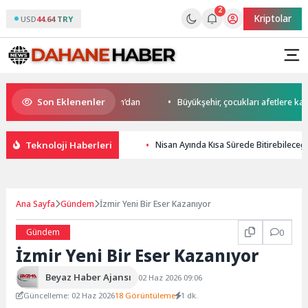
2
Kriptolar
USD
44.64 TRY
Son Eklenenler
’da start Başkan Büyükakın’dan
Büyükşehir, çocukları afetlere karşı bi
Teknoloji Haberleri
Nisan Ayında Kısa Sürede Bitirebileceğ
Ana Sayfa
Gündem
İzmir Yeni Bir Eser Kazanıyor
Gündem
0
İzmir Yeni Bir Eser Kazanıyor
Beyaz Haber Ajansı
02 Haz 2026 09:06
Güncelleme: 02 Haz 2026
18 Görüntüleme
1 dk.