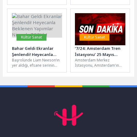
hale geliyor. Hamileliğin ilk
otogar güvenlik
üç ayında (12 hafta)...
görevlilerinin dikkati, halk
sağlığını tehdit edebilecek
bir...
Kültür Sanat
Kültür Sanat
Bahar Geldi Ekranlar
‘7/24: Amsterdam Tren
Şenlendi! Heyecanla
İstasyonu’ 25 Mayıs
Başrolünde Liam Neeson’ın
Amsterdam Merkez
Beklenen Yapımlar
Pazartesi 22.00’de
yer aldığı, efsane serinin
İstasyonu, Amsterdam'ın
Nisanda TOD’da!
National Geographic
mirasını devralan Frank
dünyaya açılan kapısı olarak
Ekranlarında Başlıyor!
Drebin Jr.’ın absürt ve
tanımlanıyor. Dünyanın dört
aksiyon...
bir yanından gelen
turistlerden...