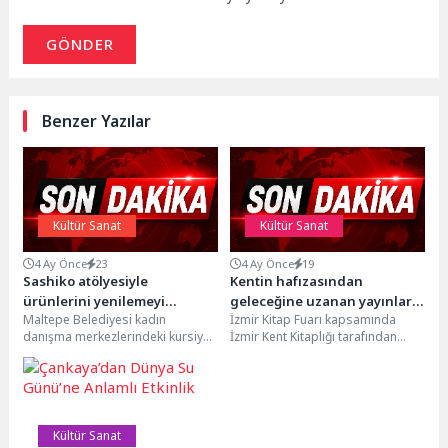
GÖNDER
Benzer Yazılar
Kültür Sanat
Kültür Sanat
4 Ay Önce
23
4 Ay Önce
19
Sashiko atölyesiyle
Kentin hafızasından
ürünlerini yenilemeyi
geleceğine uzanan yayınlar
Maltepe Belediyesi kadın
İzmir Kitap Fuarı kapsamında
öğrendiler
İzmir Kitap Fuarı’nda
danışma merkezlerindeki kursiyer
İzmir Kent Kitaplığı tarafından
kadınlar, sashiko tekniğinin
hazırlanan ve kentin tarihinden
tanıtıldığı atölye çalışmasına
doğasına, kültürel mirasından...
katılarak ürünlerini yeniden
değerlendirmeyi...
Kültür Sanat