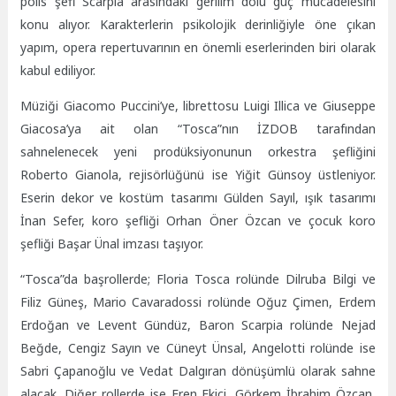
polis şefi Scarpia arasındaki gerilim dolu güç mücadelesini
konu alıyor. Karakterlerin psikolojik derinliğiyle öne çıkan
yapım, opera repertuvarının en önemli eserlerinden biri olarak
kabul ediliyor.
Müziği Giacomo Puccini’ye, librettosu Luigi Illica ve Giuseppe
Giacosa’ya ait olan “Tosca”nın İZDOB tarafından
sahnelenecek yeni prodüksiyonunun orkestra şefliğini
Roberto Gianola, rejisörlüğünü ise Yiğit Günsoy üstleniyor.
Eserin dekor ve kostüm tasarımı Gülden Sayıl, ışık tasarımı
İnan Sefer, koro şefliği Orhan Öner Özcan ve çocuk koro
şefliği Başar Ünal imzası taşıyor.
“Tosca”da başrollerde; Floria Tosca rolünde Dilruba Bilgi ve
Filiz Güneş, Mario Cavaradossi rolünde Oğuz Çimen, Erdem
Erdoğan ve Levent Gündüz, Baron Scarpia rolünde Nejad
Beğde, Cengiz Sayın ve Cüneyt Ünsal, Angelotti rolünde ise
Sabri Çapanoğlu ve Vedat Dalgıran dönüşümlü olarak sahne
alacak. Diğer rollerde ise Eren Ekici, Görkem İbrahim Özcan,