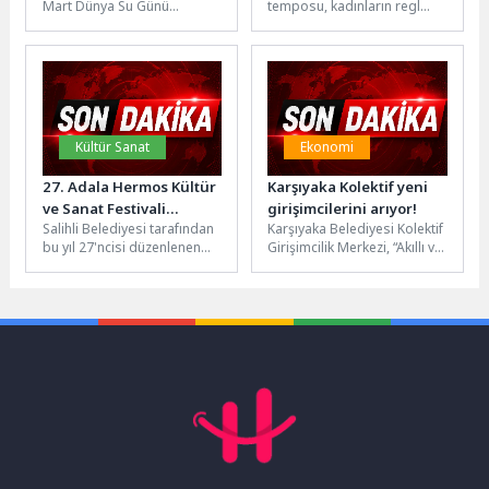
Mart Dünya Su Günü
temposu, kadınların regl
dolayısıyla hazırladığı “Su
döngüsünü de
için söyle” videosu büyük
etkileyebiliyor. Sıcak havalar,
ses...
seyahatler, uyku
düzenindeki...
Kültür Sanat
Ekonomi
27. Adala Hermos Kültür
Karşıyaka Kolektif yeni
ve Sanat Festivali
girişimcilerini arıyor!
Salihli Belediyesi tarafından
Karşıyaka Belediyesi Kolektif
Coşkuyla Tamamlandı
bu yıl 27'ncisi düzenlenen
Girişimcilik Merkezi, “Akıllı ve
Adala Hermos Kültür ve
Sürdürülebilir Şehirler”
Sanat Festivali, dört gün...
temalı ön kuluçka
programıyla girişimci
adaylarına...