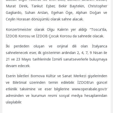
Murat Direk, Tankut Eşber, Bekir Baytekin, Christopher
Gagliardo, Suhan Arslan, Egehan Öge, Alphan Doğan ve
Ceylin Horasan dönüşümlü olarak sahne alacak.
Konzertmeister olarak Olgu Kalın’ın yer aldığı “Tosca”da,
İZDOB Korosu ve İZDOB Çocuk Korosu da sahnede olacak.
İki perdeden oluşan ve orijinal dili olan İtalyanca
sahnelenecek eser, ilk gösterimin ardından 2, 4, 7, 9 Nisan ile
21 ve 23 Mayıs tarihlerinde İzmirli sanatseverlerle buluşmaya
devam edecek.
Eserin biletleri Bornova Kültür ve Sanat Merkezi gişelerinden
ve Biletinial üzerinden temin edilebilir. İZDOB’un güncel
etkinlik takvimine ve eser bilgilerine www.operabale.gov.tr
adresinden ve kurumun resmi sosyal medya hesaplarından
ulaşılabilir.