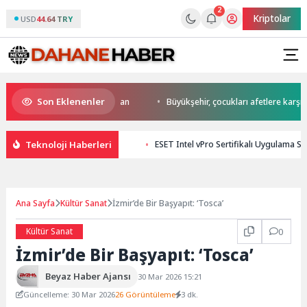
2
Kriptolar
USD
44.64 TRY
Son Eklenenler
a start Başkan Büyükakın’dan
Büyükşehir, çocukları afetlere karşı bili
Teknoloji Haberleri
ESET Intel vPro Sertifikalı Uygulama St
Ana Sayfa
Kültür Sanat
İzmir’de Bir Başyapıt: ‘Tosca’
Kültür Sanat
0
İzmir’de Bir Başyapıt: ‘Tosca’
Beyaz Haber Ajansı
30 Mar 2026 15:21
Güncelleme: 30 Mar 2026
26 Görüntüleme
3 dk.