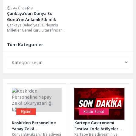
5 Ay Önce
19
Çankaya’dan Dünya Su
Günü’ne Anlamlı Etkinlik
Çankaya Belediyesi, Birleşmiş
Milletler Genel Kurulu tarafından
1993 yılında ilan edilen Dünya Su
Günü kapsamında,...
Tüm Kategoriler
Eğitim
Kültür Sanat
Koski’den Personeline
Kartepe Gastronomi
Yapay Zekâ
Festivali’nde Atölyelere
Konya Büyükşehir Belediyesi
Kartepe Belediyesi’nin ve
Okuryazarlığı Eğitimi
Yoğun İlgi