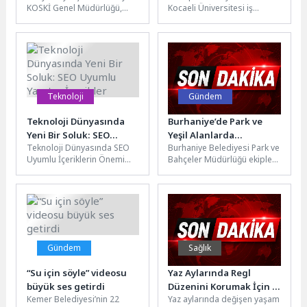
KOSKİ Genel Müdürlüğü,
Kocaeli Üniversitesi iş
gerçekleştirdiği meslek içi
birliğinde düzenlenen 2.
eğitimleriyle personelinin
Kartepe Gastronomi
hem bireysel hem de...
Festivali her yaş grubuna...
Teknoloji
Gündem
Teknoloji Dünyasında
Burhaniye’de Park ve
Yeni Bir Soluk: SEO
Yeşil Alanlarda
Teknoloji Dünyasında SEO
Burhaniye Belediyesi Park ve
Uyumlu Yaratıcı İçerikler
Çalışmalar Kesintisiz
Uyumlu İçeriklerin Önemi
Bahçeler Müdürlüğü ekipleri,
Sürüyor
SEO uyumlu içerikler, dijital
ilçe genelinde park ve yeşil
dünyada önemli bir yere
alanlarda bakım-onarım,
sahiptir....
temizlik...
Gündem
Sağlık
“Su için söyle” videosu
Yaz Aylarında Regl
büyük ses getirdi
Düzenini Korumak İçin 6
Kemer Belediyesi’nin 22
Yaz aylarında değişen yaşam
Öneri