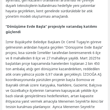
ayrılması, geri kazanım oranlarının artırılması ve çevreye
duyarlı teknolojilerin kullanılması hedefiyle yeni yatırımlar
hayata geçirilirken, kent genelinde sürdürülebilir bir atık
yönetim modeli oluşturması amaçlandı.
“Dönüşüme Evde Başla” projesiyle vatandaş katılımı
güçlendi
İzmir Büyükşehir Belediye Başkanı Dr. Cemil Tugay’ın göreve
gelmesinin ardından hayata geçirilen “Dönüşüme Evde Başla”
projesi, kısa sürede İzmirliler tarafından benimsenerek 6 ilçe
ve 8 mahalleden 8 ilçe ve 27 mahalleye yayıldı. Mart 2025’te
başlatılan proje kapsamında hanelerden toplanan 2 bin 450
ton ambalaj atığı geri dönüşüme kazandırılırken, reddedilen
atık oranı yalnızca yüzde 0,97 olarak gerçekleşti. İZDOĞA AŞ
koordinasyonunda yürütülen projenin başta Bornova ve
Bayraklı olmak üzere Karşıyaka, Narlıdere, Gaziemir, Balçova
ve Güzelbahçe ilçelerinin tamamını kapsayacak şekilde ilçe
bazlı olarak genişletilmesi hedeflenirken, artan kapasite
ihtiyacına yanıt vermek amacıyla Menemen Seyrek’te ikinci bir
tesisin kurulması planlanıyor. Ayrıca Menemen Seyrek’te