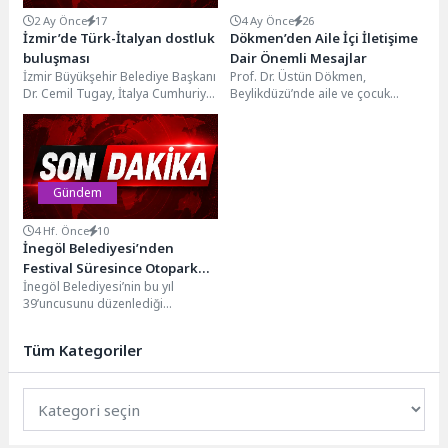
2 Ay Önce
17
4 Ay Önce
26
İzmir’de Türk-İtalyan dostluk
Dökmen’den Aile İçi İletişime
buluşması
Dair Önemli Mesajlar
İzmir Büyükşehir Belediye Başkanı
Prof. Dr. Üstün Dökmen,
Dr. Cemil Tugay, İtalya Cumhuriyet
Beylikdüzü’nde aile ve çocuk
Bayramı kapsamında Türkiye’nin
gelişimi konulu keyifli bir söyleşi
İtalya Büyükelçisi Giuseppe...
gerçekleştirdi. Beylikdüzü...
Gündem
4 Hf. Önce
10
İnegöl Belediyesi’nden
Festival Süresince Otopark
İnegöl Belediyesi’nin bu yıl
Düzenlemesi
39’uncusunu düzenlediği
Uluslararası İnegöl Kültür Sanat
Festivali kapsamında, 13-19
Tüm Kategoriler
Temmuz tarihleri...