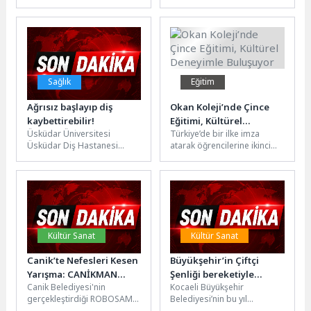
sağlığını da etkileyebiliyor.
üreticisi BMC, askeri kara
Bu nedenle kanser tedavisi
araçları kategorisindeki
sürecinde...
geniş...
Sağlık
Eğitim
Ağrısız başlayıp diş
Okan Koleji’nde Çince
kaybettirebilir!
Eğitimi, Kültürel
Üsküdar Üniversitesi
Türkiye’de bir ilke imza
Deneyimle Buluşuyor
Üsküdar Diş Hastanesi
atarak öğrencilerine ikinci
Periodontoloji Uzmanı Dr.
yabancı dil eğitimi
Öğr. Üyesi Nihal Bahar, diş
kapsamında Çinceyi ve Çin
eti hastalıklarının...
kültürünü...
Kültür Sanat
Kültür Sanat
Canik’te Nefesleri Kesen
Büyükşehir’in Çiftçi
Yarışma: CANİKMAN
Şenliği bereketiyle
Canik Belediyesi'nin
Kocaeli Büyükşehir
Gençlerle Buluştu
kutlandı
gerçekleştirdiği ROBOSAM
Belediyesi’nin bu yıl
Robot Yarışması'nda
11’incisini düzenlediği “Çiftçi