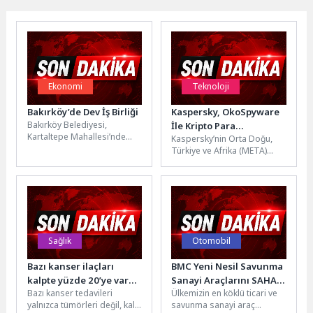
Ekonomi
Teknoloji
Bakırköy’de Dev İş Birliği
Kaspersky, OkoSpyware
Bakırköy Belediyesi,
İle Kripto Para
Kartaltepe Mahallesi’nde
Kaspersky’nin Orta Doğu,
Kullanıcılarını Hedef
hayata geçirilecek Gündüz
Türkiye ve Afrika (META)
Alan Yeni Kötü Amaçlı
Yaşlı Bakımevi için İstanbul
bölgesine yönelik yıllık Siber
Yazılım İskeletini Deşifre
Dünya Ticaret Merkezi ile...
Güvenlik Hafta sonu
Etti
etkinliğinde,...
Sağlık
Otomobil
Bazı kanser ilaçları
BMC Yeni Nesil Savunma
kalpte yüzde 20’ye varan
Sanayi Araçlarını SAHA
Bazı kanser tedavileri
Ülkemizin en köklü ticari ve
yan etkilere yol
EXPO 2026’da Tanıttı
yalnızca tümörleri değil, kalp
savunma sanayi araç
açabiliyor