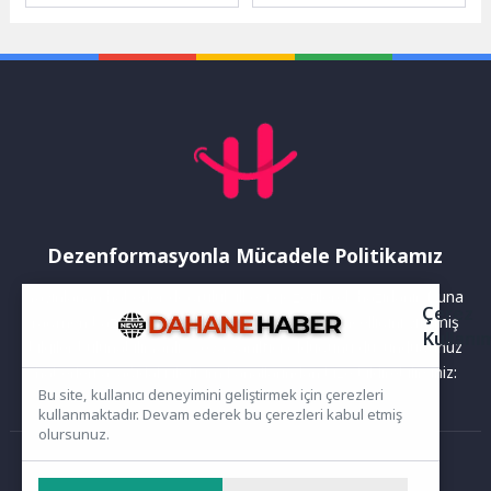
öğrenciler, tasarladıkları ve
Şenliği”, Kocaeli Büyükşehir
ürettikleri 258 robotla tozu
Belediye Başkanı Tahir
dumana kattı. ...
Büyükakın’ın...
Dezenformasyonla Mücadele Politikamız
Yayınlanan haberler doğruluk ilkesi gözetilerek hazırlanır. Buna
Çerez
rağmen bazı içeriklerde eksik, hatalı veya güncelliğini yitirmiş
Kullanı
bilgiler bulunabilir.Yanlış veya yanıltıcı olduğunu düşündüğünüz
haberleri aşağıdaki iletişim kanallarından bize bildirebilirsiniz:
Bu site, kullanıcı deneyimini geliştirmek için çerezleri
kullanmaktadır. Devam ederek bu çerezleri kabul etmiş
olursunuz.
Ana Sayfa