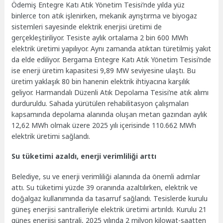
Ödemiş Entegre Katı Atık Yönetim Tesisi’nde yılda yüz
binlerce ton atık işlenirken, mekanik ayrıştırma ve biyogaz
sistemleri sayesinde elektrik enerjisi üretimi de
gerçekleştiriliyor. Tesiste aylık ortalama 2 bin 600 MWh
elektrik üretimi yapılıyor. Aynı zamanda atıktan türetilmiş yakıt
da elde ediliyor. Bergama Entegre Katı Atık Yönetim Tesisi’nde
ise enerji üretim kapasitesi 9,89 MW seviyesine ulaştı. Bu
üretim yaklaşık 80 bin hanenin elektrik ihtiyacına karşılık
geliyor. Harmandalı Düzenli Atık Depolama Tesisi’ne atık alımı
durduruldu. Sahada yürütülen rehabilitasyon çalışmaları
kapsamında depolama alanında oluşan metan gazından aylık
12,62 MWh olmak üzere 2025 yılı içerisinde 110.662 MWh
elektrik üretimi sağlandı.
Su tüketimi azaldı, enerji verimliliği arttı
Belediye, su ve enerji verimliliği alanında da önemli adımlar
attı. Su tüketimi yüzde 39 oranında azaltılırken, elektrik ve
doğalgaz kullanımında da tasarruf sağlandı. Tesislerde kurulu
güneş enerjisi santralleriyle elektrik üretimi artırıldı. Kurulu 21
güneş enerjisi santrali, 2025 yılında 2 milyon kilowat-saatten