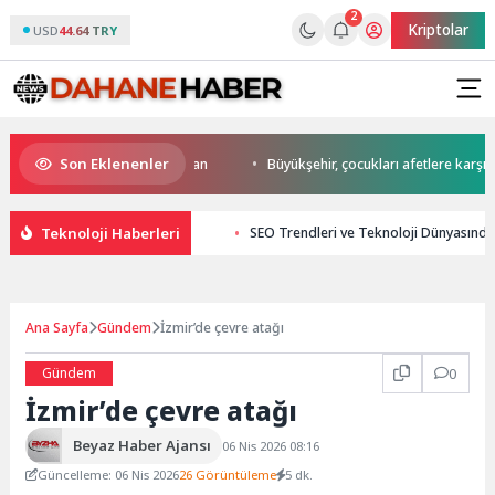
2
Kriptolar
USD
44.64 TRY
Son Eklenenler
a start Başkan Büyükakın’dan
Büyükşehir, çocukları afetlere karşı bilin
Teknoloji Haberleri
SEO Trendleri ve Teknoloji Dünyasında 
Ana Sayfa
Gündem
İzmir’de çevre atağı
Gündem
0
İzmir’de çevre atağı
Beyaz Haber Ajansı
06 Nis 2026 08:16
Güncelleme: 06 Nis 2026
26 Görüntüleme
5 dk.