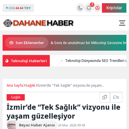
2
Kriptolar
USD
44.64 TRY
Son Eklenenler
 Resorts, Ödüllü bar Panda & Sons ile unutulmaz bir Miksoloji Gecesine İmza Att
Teknoloji Haberleri
Teknoloji Dünyasında SEO Trendleri ve 
Ana Sayfa
Sağlık
İzmir’de “Tek Sağlık” vizyonu ile yaşam
güzelleşiyor
Sağlık
0
İzmir’de “Tek Sağlık” vizyonu ile
yaşam güzelleşiyor
Beyaz Haber Ajansı
26 Mar 2026 09:43