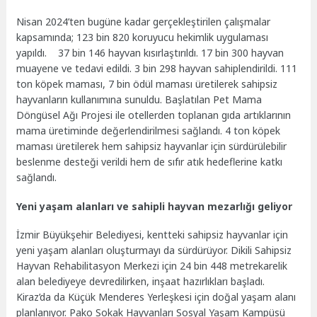
Nisan 2024’ten bugüne kadar gerçekleştirilen çalışmalar
kapsamında; 123 bin 820 koruyucu hekimlik uygulaması
yapıldı. 37 bin 146 hayvan kısırlaştırıldı. 17 bin 300 hayvan
muayene ve tedavi edildi. 3 bin 298 hayvan sahiplendirildi. 111
ton köpek maması, 7 bin ödül maması üretilerek sahipsiz
hayvanların kullanımına sunuldu. Başlatılan Pet Mama
Döngüsel Ağı Projesi ile otellerden toplanan gıda artıklarının
mama üretiminde değerlendirilmesi sağlandı. 4 ton köpek
maması üretilerek hem sahipsiz hayvanlar için sürdürülebilir
beslenme desteği verildi hem de sıfır atık hedeflerine katkı
sağlandı.
Yeni yaşam alanları ve sahipli hayvan mezarlığı geliyor
İzmir Büyükşehir Belediyesi, kentteki sahipsiz hayvanlar için
yeni yaşam alanları oluşturmayı da sürdürüyor. Dikili Sahipsiz
Hayvan Rehabilitasyon Merkezi için 24 bin 448 metrekarelik
alan belediyeye devredilirken, inşaat hazırlıkları başladı.
Kiraz’da da Küçük Menderes Yerleşkesi için doğal yaşam alanı
planlanıyor. Pako Sokak Hayvanları Sosyal Yaşam Kampüsü