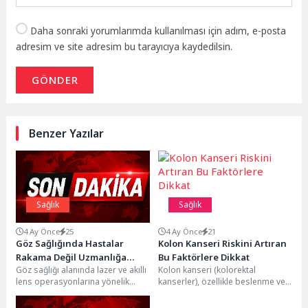
Daha sonraki yorumlarımda kullanılması için adım, e-posta
adresim ve site adresim bu tarayıcıya kaydedilsin.
GÖNDER
Benzer Yazılar
Sağlık
Sağlık
4 Ay Önce
25
4 Ay Önce
21
Göz Sağlığında Hastalar
Kolon Kanseri Riskini Artıran
Rakama Değil Uzmanlığa
Bu Faktörlere Dikkat
Göz sağlığı alanında lazer ve akıllı
Kolon kanseri (kolorektal
Bakıyor
lens operasyonlarına yönelik
kanserler), özellikle beslenme ve
talep artarken, tüketici kararlarının
yaşam tarzı alışkanlıkları
merkezinde maliyet...
nedeniyle son yıllarda sık