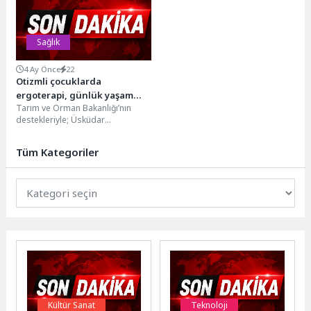
görülüyor. Dünya...
Sağlık
4 Ay Önce
22
Otizmli çocuklarda
ergoterapi, günlük yaşam
Tarım ve Orman Bakanlığı’nın
becerilerini geliştiriyor
destekleriyle; Üsküdar
Üniversitesi, Yıldız Teknik
Üniversitesi ve Kimyagerler
Tüm Kategoriler
Derneği iş birliğinde...
Kültür Sanat
Teknoloji