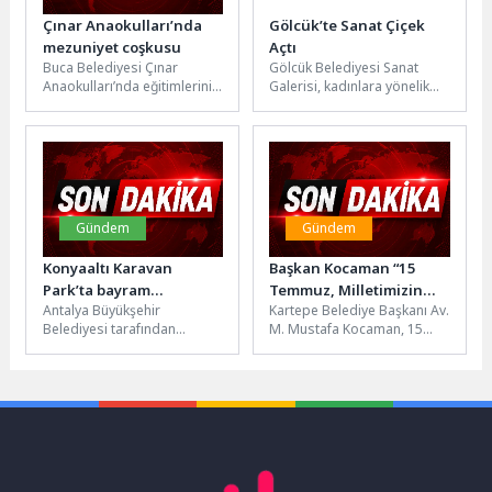
Çınar Anaokulları’nda
Gölcük’te Sanat Çiçek
mezuniyet coşkusu
Açtı
Buca Belediyesi Çınar
Gölcük Belediyesi Sanat
Anaokulları’nda eğitimlerini
Galerisi, kadınlara yönelik
tamamlayan minikler,
düzenlenen Çiçek Tanzim
düzenlenen mezuniyet
Atölyesi ile renkli bir
töreninde unutulmaz bir gün
etkinliğe ev...
yaşadı. Renkli...
Gündem
Gündem
Konyaaltı Karavan
Başkan Kocaman “15
Park’ta bayram
Temmuz, Milletimizin
Antalya Büyükşehir
Kartepe Belediye Başkanı Av.
yoğunluğu
Yazdığı Kahramanlık
Belediyesi tarafından
M. Mustafa Kocaman, 15
Destanıdır”
Konyaaltı’nda hizmete
Temmuz Demokrasi ve Milli
sunulan Karavan Park,
Birlik Günü dolayısıyla...
Kurban Bayramı öncesinde
yoğun günler yaşamaya...