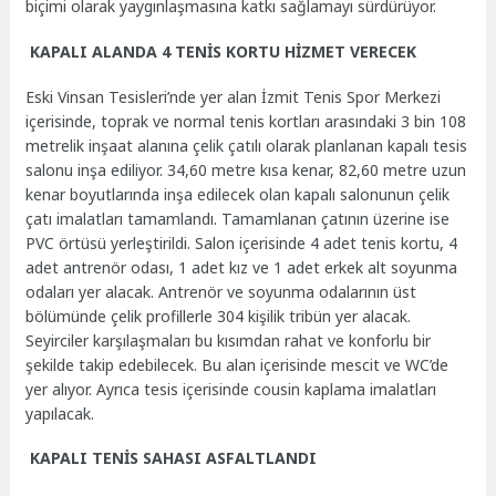
biçimi olarak yaygınlaşmasına katkı sağlamayı sürdürüyor.
KAPALI ALANDA 4 TENİS KORTU HİZMET VERECEK
Eski Vinsan Tesisleri’nde yer alan İzmit Tenis Spor Merkezi
içerisinde, toprak ve normal tenis kortları arasındaki 3 bin 108
metrelik inşaat alanına çelik çatılı olarak planlanan kapalı tesis
salonu inşa ediliyor. 34,60 metre kısa kenar, 82,60 metre uzun
kenar boyutlarında inşa edilecek olan kapalı salonunun çelik
çatı imalatları tamamlandı. Tamamlanan çatının üzerine ise
PVC örtüsü yerleştirildi. Salon içerisinde 4 adet tenis kortu, 4
adet antrenör odası, 1 adet kız ve 1 adet erkek alt soyunma
odaları yer alacak. Antrenör ve soyunma odalarının üst
bölümünde çelik profillerle 304 kişilik tribün yer alacak.
Seyirciler karşılaşmaları bu kısımdan rahat ve konforlu bir
şekilde takip edebilecek. Bu alan içerisinde mescit ve WC’de
yer alıyor. Ayrıca tesis içerisinde cousin kaplama imalatları
yapılacak.
KAPALI TENİS SAHASI ASFALTLANDI