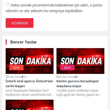
Daha sonraki yorumlarımda kullanılması için adım, e-posta
adresim ve site adresim bu tarayıcıya kaydedilsin.
GÖNDER
Benzer Yazılar
Spor
Spor
1 Ay Önce
13
6 Gün Önce
2
İzmirli özel sporcu Öztürk’ten
Kentin gururu Kocaelispor
tarihi başarı
meydana iniyor
İzmir Büyükşehir Belediye Spor
16 yıllık aranın ardından Süper
Kulübü’nün down sendromlu milli
Lig’e güçlü bir dönüş yapan ve
sporcusu Alper Öztürk (34)
geçtiğimiz sezon sergilediği
Bulgaristan’da organize edilen...
başarılı...