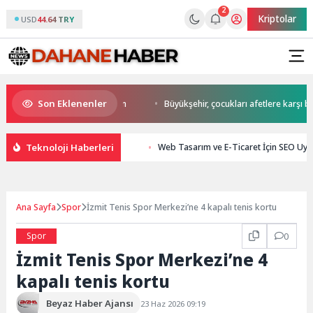
2
Kriptolar
USD
44.64 TRY
Son Eklenenler
start Başkan Büyükakın’dan
Büyükşehir, çocukları afetlere karşı bilinçl
Teknoloji Haberleri
Web Tasarım ve E-Ticaret İçin SEO Uy
Ana Sayfa
Spor
İzmit Tenis Spor Merkezi’ne 4 kapalı tenis kortu
Spor
0
İzmit Tenis Spor Merkezi’ne 4
kapalı tenis kortu
Beyaz Haber Ajansı
23 Haz 2026 09:19