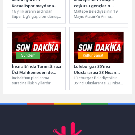
Kocaelispor meydana
coşkusu gençlerin
16 yıllık aranın ardından
Maltepe Belediyesi’nin 19
iniyor
performansıyla sahneye
Süper Lig’e güçlü bir dönüş
Mayıs Atatürk’ü Anma,
taşındı
yapan ve geçtiğimiz sezon
Gençlik ve Spor Bayramı
sergilediği başarılı...
kapsamında düzenlediği
etkinlikte gençler,
sahneledikleri...
Gündem
Kültür Sanat
İnciraltı’nda Tarım İtirazı
Lüleburgaz 35’inci
Üst Mahkemeden de
Uluslararası 23 Nisan
İnciraltı’nın planlanma
Lüleburgaz Belediyesi’nin
Reddedildi, Planlama
Çocuk Şenliği başladı
sürecine ilişkin yıllardır
35’inci Uluslararası 23 Nisan
Süreci Güçlenerek
kamuoyunda tartışma
Çocuk Şenliği büyük bir
İlerliyor
konusu yapılan “tarım”
coşku ile başladı. Yeni
meselesi, yargı kararlarıyla
tören...
bir kez...