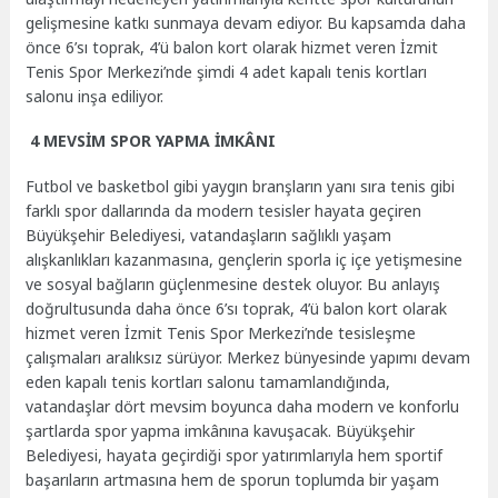
gelişmesine katkı sunmaya devam ediyor. Bu kapsamda daha
önce 6’sı toprak, 4’ü balon kort olarak hizmet veren İzmit
Tenis Spor Merkezi’nde şimdi 4 adet kapalı tenis kortları
salonu inşa ediliyor.
4 MEVSİM SPOR YAPMA İMKÂNI
Futbol ve basketbol gibi yaygın branşların yanı sıra tenis gibi
farklı spor dallarında da modern tesisler hayata geçiren
Büyükşehir Belediyesi, vatandaşların sağlıklı yaşam
alışkanlıkları kazanmasına, gençlerin sporla iç içe yetişmesine
ve sosyal bağların güçlenmesine destek oluyor. Bu anlayış
doğrultusunda daha önce 6’sı toprak, 4’ü balon kort olarak
hizmet veren İzmit Tenis Spor Merkezi’nde tesisleşme
çalışmaları aralıksız sürüyor. Merkez bünyesinde yapımı devam
eden kapalı tenis kortları salonu tamamlandığında,
vatandaşlar dört mevsim boyunca daha modern ve konforlu
şartlarda spor yapma imkânına kavuşacak. Büyükşehir
Belediyesi, hayata geçirdiği spor yatırımlarıyla hem sportif
başarıların artmasına hem de sporun toplumda bir yaşam