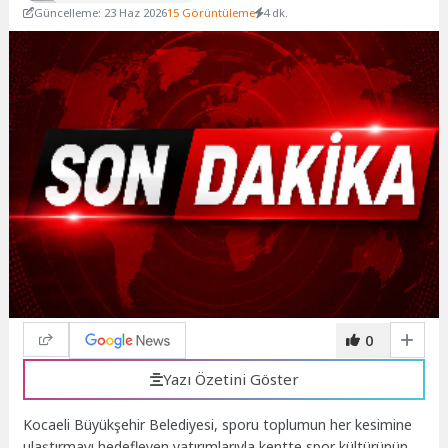
Güncelleme: 23 Haz 2026
15 Görüntüleme
4 dk.
0
Yazı Özetini Göster
Kocaeli Büyükşehir Belediyesi, sporu toplumun her kesimine
ulaştırmayı hedefleyen yatırımlarıyla kentte spor kültürünün