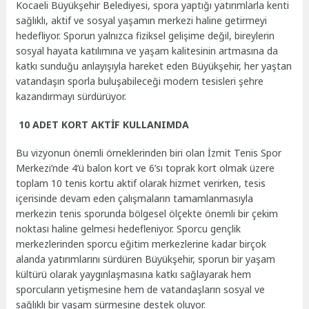
Kocaeli Büyükşehir Belediyesi, spora yaptığı yatırımlarla kenti
sağlıklı, aktif ve sosyal yaşamın merkezi haline getirmeyi
hedefliyor. Sporun yalnızca fiziksel gelişime değil, bireylerin
sosyal hayata katılımına ve yaşam kalitesinin artmasına da
katkı sunduğu anlayışıyla hareket eden Büyükşehir, her yaştan
vatandaşın sporla buluşabileceği modern tesisleri şehre
kazandırmayı sürdürüyor.
10 ADET KORT AKTİF KULLANIMDA
Bu vizyonun önemli örneklerinden biri olan İzmit Tenis Spor
Merkezi’nde 4’ü balon kort ve 6’sı toprak kort olmak üzere
toplam 10 tenis kortu aktif olarak hizmet verirken, tesis
içerisinde devam eden çalışmaların tamamlanmasıyla
merkezin tenis sporunda bölgesel ölçekte önemli bir çekim
noktası haline gelmesi hedefleniyor. Sporcu gençlik
merkezlerinden sporcu eğitim merkezlerine kadar birçok
alanda yatırımlarını sürdüren Büyükşehir, sporun bir yaşam
kültürü olarak yaygınlaşmasına katkı sağlayarak hem
sporcuların yetişmesine hem de vatandaşların sosyal ve
sağlıklı bir yaşam sürmesine destek oluyor.