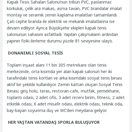
Kapalı Tesis Sahaları Salonu’nun tribün PVC, paslanmaz
korkuluk, çelik ara makas, asma tavan, PVC brandalar imalat
montajı ve seramik zemin kaplama imalatları tamamlandı.
Çatı cephe branda ile elektrik ve mekanik imalatlarına ise
devam ediliyor. Ayrıca Büyükşehir ekipleri kapalı tenis
salonunun sahasını asfaltladı. Yapılan çalışmaların ardından
yapının fiziki ilerleme durumu yüzde 81 seviyesine ulaştı.
DONANIMLI SOSYAL TESİS
Toplam inşaat alanı 11 bin 305 metrekare olan tenis
merkezinde, orta kısımda yer alan kapalı salonun her iki
tarafındaki tenis kortları ve arka kısımdaki sosyal tenis binası
aktif bir şekilde kullanılıyor. Zemin kattan oluşan Sosyal Tenis
Binası; giriş holü, teras, restoran-cafe, mutfak, yemekhane,
toplantı odası, 2 adet ofis, 3 adet rezerv birim, fitness, 2 adet
etkinlik odası, 6 adet misafir odası, elektrik odası, teknik oda,
bay-bayan soyunma duş ve WC’den meydana geliyor.
HER YAŞTAN VATANDAŞ SPORLA BULUŞUYOR