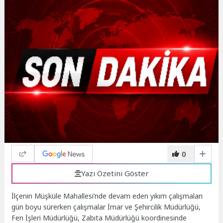
0
Yazı Özetini Göster
İlçenin Müşküle Mahallesi’nde devam eden yıkım çalışmaları
gün boyu sürerken çalışmalar İmar ve Şehircilik Müdürlüğü,
Fen İşleri Müdürlüğü, Zabıta Müdürlüğü koordinesinde