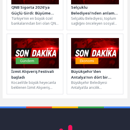
QNB Sigorta 2026’ya
Selçuklu
Güçlü Girdi: Büyüme
Belediyesi’nden anlamlı
Türkiye’nin en büyük özel
Selçuklu Belediyesi, toplum
Performansı Pazar
bir sosyal sorumluluk
bankalarından biri olan QNB
sağlığını önceleyen sosyal
Ortalamasını Geride
çalışması daha
Türkiye’nin yüzde 100 iştiraki
sorumluluk çalışmalarına bir
Bıraktı
olarak faaliyet gösteren...
yenisini daha ekledi. Selçuklu
İlçe Sağlık...
Gündem
Ekonomi
İzmit Alışveriş Festivali
Büyükşehir’den
başladı
Antalya’nın dört bir
Kocaeli’de büyük heyecanla
Büyükşehir Belediyesi
yanına arı kovanı
beklenen İzmit Alışveriş
Antalya’da arıcılık
desteği
Festivali, Cumhuriyet
faaliyetlerinin arttırılması,
Bulvarı’nda düzenlenen
yaygınlaştırılması ve
kortej yürüyüşü ve Kent
sürdürülebilirliği için çiftçi ve
Meydanı’ndaki...
üreticilere hibe desteklerini...