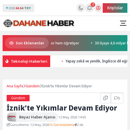
2
Kriptolar
USD
44.64 TRY
Son Eklenenler
n Yaz Okulu hem eğlendiriyor hem öğretiyor
30 ilçeye 4,6 milyar liralık
Teknoloji Haberleri
Yapay zekâ ve yenilik, İngilizce dil eği
Ana Sayfa
Gündem
İznik’te Yıkımlar Devam Ediyor
Gündem
0
İznik’te Yıkımlar Devam Ediyor
Beyaz Haber Ajansı
12 May 2026 14:05
Güncelleme: 12 May 2026
15 Görüntüleme
2 dk.