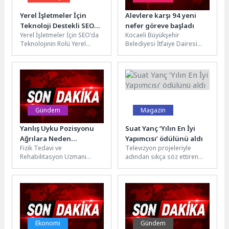
Yerel İşletmeler İçin
Alevlere karşı 94 yeni
Teknoloji Destekli SEO
nefer göreve başladı
Yerel İşletmeler İçin SEO'da
Kocaeli Büyükşehir
Stratejileri
Teknolojinin Rolü Yerel
Belediyesi İtfaiye Dairesi
işletmeler için SEO, dijital
Başkanlığı bünyesine katılan
pazarlama stratejilerinin
94 itfaiye personeli aday
önemli bir...
memurluk süreçlerini
başarıyla...
Gündem
Magazin
Yanlış Uyku Pozisyonu
Suat Yanç ‘Yılın En İyi
Ağrılara Neden
Yapımcısı’ ödülünü aldı
Fizik Tedavi ve
Televizyon projeleriyle
Olabiliyor!
Rehabilitasyon Uzmanı
adından sıkça söz ettiren
Doç.Dr.Ahmet İnanır konu
Suat Yanç, başarılarına bir
hakkında önemli bilgiler
yenisini daha ekledi. Başarılı
verdi.nOmurga sağlığını
yapımcı,...
etkileyen pek çok...
Ekonomi
Gündem