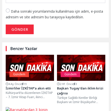
Daha sonraki yorumlarımda kullanılması için adım, e-posta
adresim ve site adresim bu tarayıcıya kaydedilsin.
GÖNDER
Benzer Yazılar
Gündem
Gündem
4 Ay Önce
19
2 Hf. Önce
3
İzmirliler İZKİTAP’a akın etti
Başkan Tugay’dan iklim krizi
Kültürpark’ta düzenlenen İZKİTAP
çağrısı
– 7. İzmir Kitap Fuarı, ikinci
Türkiye Sağlıklı Kentler Birliği
gününde yoğun ilgi gördü. Sabah
Başkanı ve İzmir Büyükşehir
saatlerinden...
Belediye Başkanı Dr. Cemil Tugay,
COP İnegöl İklim Değişikliği Yerel