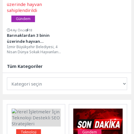
Taraflar Konferansı'nda iklim...
Gündem
4 Ay Önce
18
Barınaklardan 3 binin
üzerinde hayvan
İzmir Büyükşehir Belediyesi, 4
sahiplendirildi
Nisan Dünya Sokak Hayvanları
Günü’nde bakımevlerinde bulunan
sahipsiz hayvanların sıcak bir...
Tüm Kategoriler
Teknoloji
Gündem