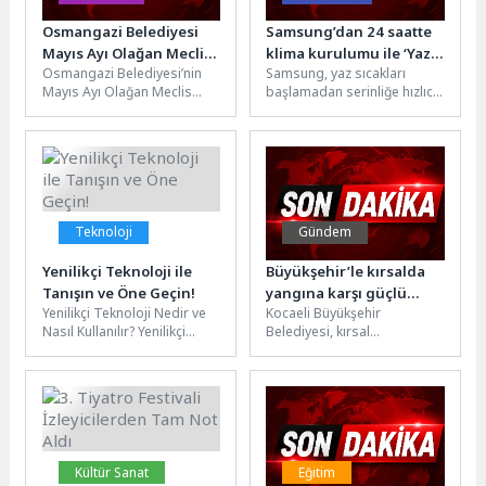
Osmangazi Belediyesi
Samsung’dan 24 saatte
Mayıs Ayı Olağan Meclis
klima kurulumu ile ‘Yaza
Osmangazi Belediyesi’nin
Samsung, yaz sıcakları
Toplantısı
Merhaba’ kampanyası
Mayıs Ayı Olağan Meclis
başlamadan serinliğe hızlıca
Gerçekleştirildi
Toplantısı, Osmangazi
kavuşmak isteyenler için yeni
Belediye Başkan Vekili Sefa
bir kampanya hayata
Yılmaz başkanlığında
geçiriyor. 31...
gerçekleştirildi.Saygı...
Teknoloji
Gündem
Yenilikçi Teknoloji ile
Büyükşehir’le kırsalda
Tanışın ve Öne Geçin!
yangına karşı güçlü
Yenilikçi Teknoloji Nedir ve
Kocaeli Büyükşehir
hazırlık
Nasıl Kullanılır? Yenilikçi
Belediyesi, kırsal
teknoloji, geleneksel
mahallelerde yangınlara
yöntemlerin ötesine geçerek
karşı hem bilinci artırıyor
farklı ve ileri...
hem de müdahale gücünü
sahada...
Kültür Sanat
Eğitim