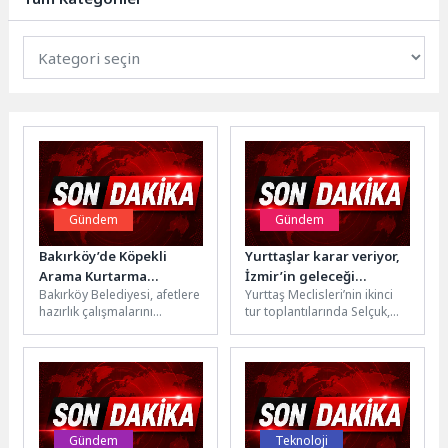
Gündem
Gündem
Bakırköy’de Köpekli
Yurttaşlar karar veriyor,
Arama Kurtarma
İzmir’in geleceği
Bakırköy Belediyesi, afetlere
Yurttaş Meclisleri’nin ikinci
Gönüllüleri Aranıyor
şekilleniyor
hazırlık çalışmalarını
tur toplantılarında Selçuk,
güçlendirmek amacıyla
Tire ve Bayındır’daki
köpeğiyle birlikte arama
katılımcılar, sağlık, su ve yeşil
kurtarma faaliyetlerinde
alanlara...
görev almak isteyen...
Gündem
Teknoloji