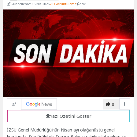
Güncelleme: 15 Nis 2026
28 Görüntüleme
2 dk.
0
Yazı Özetini Göster
İZSU Genel Müdürlüğü’nün Nisan ayı olağanüstü genel
kurulunda, Sürdürülebilir Turizm Belgesi sahibi işletmelere su