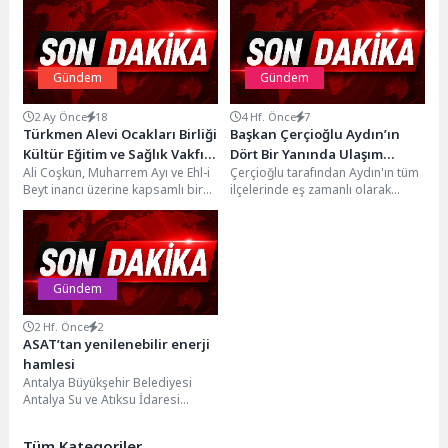
Gündem
Gündem
2 Ay Önce
18
4 Hf. Önce
7
Türkmen Alevi Ocakları Birliği
Başkan Çerçioğlu Aydın’ın
Kültür Eğitim ve Sağlık Vakfı
Dört Bir Yanında Ulaşım
Ali Coşkun, Muharrem Ayı ve Ehl-i
Çerçioğlu tarafından Aydın'ın tüm
Başkanı Ali Coşkun’dan
Yatırımlarını Sürdürüyor
Beyt inancı üzerine kapsamlı bir
ilçelerinde eş zamanlı olarak
Muharrem Ayı ve On İki
açıklama yaptı. Yaklaşık30 yıldır...
gerçekleştirilen yatırım, proje,
İmamlar Açıklaması
çalışma ve hizmetler devam...
Gündem
2 Hf. Önce
2
ASAT’tan yenilenebilir enerji
hamlesi
Antalya Büyükşehir Belediyesi
Antalya Su ve Atıksu İdaresi
(ASAT) Genel Müdürlüğü, enerji
maliyetlerini azaltmak, kamu...
Tüm Kategoriler