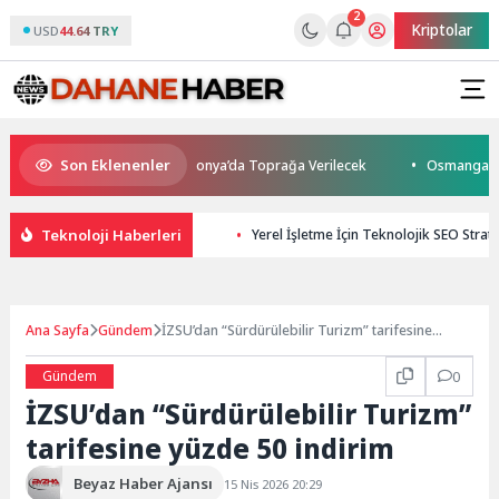
2
Kriptolar
USD
44.64 TRY
Son Eklenenler
tını Kaybetti: Kuzey Makedonya’da Toprağa Verilecek
Osmangazi’de Ge
Teknoloji Haberleri
Yerel İşletme İçin Teknolojik SEO Stratej
Ana Sayfa
Gündem
İZSU’dan “Sürdürülebilir Turizm” tarifesine
yüzde 50 indirim
Gündem
0
İZSU’dan “Sürdürülebilir Turizm”
tarifesine yüzde 50 indirim
Beyaz Haber Ajansı
15 Nis 2026 20:29