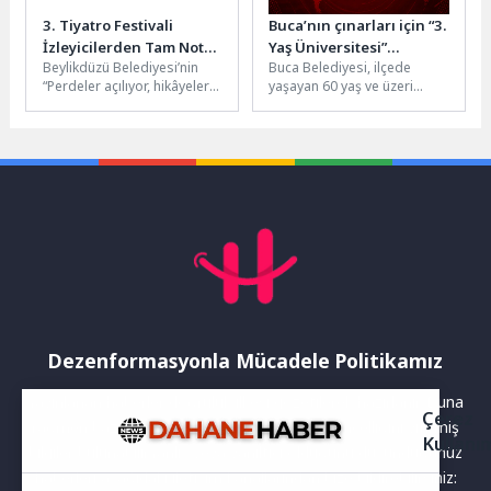
3. Tiyatro Festivali
Buca’nın çınarları için “3.
İzleyicilerden Tam Not
Yaş Üniversitesi”
Beylikdüzü Belediyesi’nin
Buca Belediyesi, ilçede
Aldı
kuruluyor
“Perdeler açılıyor, hikâyeler
yaşayan 60 yaş ve üzeri
canlanıyor” sloganıyla bu yıl
vatandaşların sağlıklı ve aktif
üçüncüsünü düzenlediği
yaş almasını desteklemek...
Tiyatro Festivali sona erdi....
Dezenformasyonla Mücadele Politikamız
Yayınlanan haberler doğruluk ilkesi gözetilerek hazırlanır. Buna
Çerez
rağmen bazı içeriklerde eksik, hatalı veya güncelliğini yitirmiş
Kullanı
bilgiler bulunabilir.Yanlış veya yanıltıcı olduğunu düşündüğünüz
haberleri aşağıdaki iletişim kanallarından bize bildirebilirsiniz: