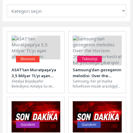
Ekonomi
Teknoloji
ASAT’tan Muratpaşa’ya
Samsung’dan gezegenin
3,5 Milyar TL’yi aşan
melodisi: Over the
Antalya Büyükşehir
Samsung, her yıl marka
altyapı yatırımı
Horizon 2026 dünyayı
Belediyesi Antalya Su ve
felsefesini müzik aracılığıyla
orkestral bir yolculuğa
Atıksu İdaresi (ASAT) Genel
ifade etmek için "Over the
çıkarıyor
Müdürlüğü, 2019-2026 yılları
Horizon" temasını yeni...
arasında Muratpaşa...
Gündem
Gündem