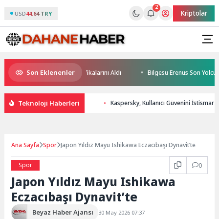
2
Kriptolar
USD
44.64 TRY
Son Eklenenler
leceğin Yüzücüleri Sertifikalarını Aldı
Bilgesu Erenus Son Yolculuğu
Teknoloji Haberleri
Kaspersky, Kullanıcı Güvenini İstismar E
Ana Sayfa
Spor
Japon Yıldız Mayu Ishikawa Eczacıbaşı Dynavit’te
Spor
0
Japon Yıldız Mayu Ishikawa
Eczacıbaşı Dynavit’te
Beyaz Haber Ajansı
30 May 2026 07:37