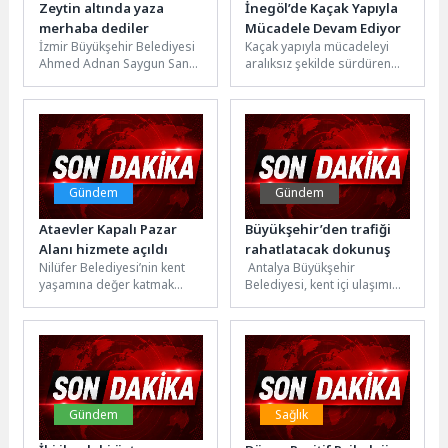
Zeytin altında yaza
İnegöl’de Kaçak Yapıyla
merhaba dediler
Mücadele Devam Ediyor
İzmir Büyükşehir Belediyesi
Kaçak yapıyla mücadeleyi
Ahmed Adnan Saygun Sanat
aralıksız şekilde sürdüren
Merkezi'nin anıtsal zeytin
İnegöl Belediyesi, 2024,
ağacı altında düzenlediği
2025 ve 2026 yılının ilk 3...
geleneksel "Zeytin...
Gündem
Gündem
Ataevler Kapalı Pazar
Büyükşehir’den trafiği
Alanı hizmete açıldı
rahatlatacak dokunuş
Nilüfer Belediyesi’nin kent
Antalya Büyükşehir
yaşamına değer katmak
Belediyesi, kent içi ulaşımı
amacıyla hayata geçirdiği
daha güvenli ve konforlu
Ataevler Kapalı Pazar Alanı,
hale getirmek amacıyla yol
düzenlenen törenle...
ve...
Gündem
Sağlık