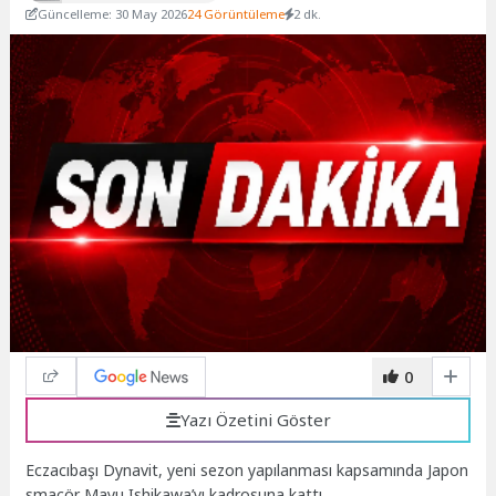
Güncelleme: 30 May 2026
24 Görüntüleme
2 dk.
0
Yazı Özetini Göster
Eczacıbaşı Dynavit, yeni sezon yapılanması kapsamında Japon
smaçör Mayu Ishikawa’yı kadrosuna kattı.