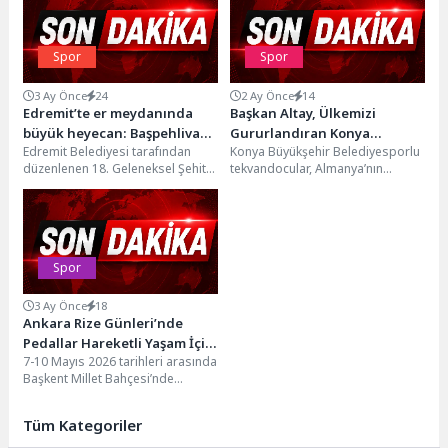
Spor
Spor
3 Ay Önce
24
2 Ay Önce
14
Edremit’te er meydanında
Başkan Altay, Ülkemizi
büyük heyecan: Başpehlivan
Gururlandıran Konya
Edremit Belediyesi tarafından
Konya Büyükşehir Belediyesporlu
Erkan Taş oldu
Büyükşehir Belediyesporlu
düzenlenen 18. Geleneksel Şehit
tekvandocular, Almanya’nın
Tekvandocuları Tebrik Etti
Hamdibey Yağlı Pehlivan
Nürnberg şehrinde düzenlenen
Güreşleri, büyük bir coşku ve...
11. WT Başkanlık Kupası’nda elde
ettikleri derecelerle...
Spor
3 Ay Önce
18
Ankara Rize Günleri’nde
Pedallar Hareketli Yaşam İçin
7-10 Mayıs 2026 tarihleri arasında
Çevrildi
Başkent Millet Bahçesi’nde
düzenlenen Ankara Rize Günleri
kapsamında gerçekleştirilen
Tüm Kategoriler
bisiklet...