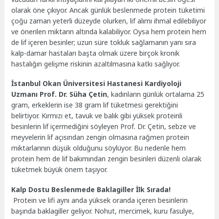
olarak öne çıkıyor. Ancak günlük beslenmede protein tüketimi
çoğu zaman yeterli düzeyde olurken, lif alımı ihmal edilebiliyor
ve önerilen miktarın altında kalabiliyor. Oysa hem protein hem
de lif içeren besinler; uzun süre tokluk sağlamanın yanı sıra
kalp-damar hastaları başta olmak üzere birçok kronik
hastalığın gelişme riskinin azaltılmasına katkı sağlıyor.
İstanbul Okan Üniversitesi Hastanesi Kardiyoloji
Uzmanı Prof. Dr. Süha Çetin
, kadınların günlük ortalama 25
gram, erkeklerin ise 38 gram lif tüketmesi gerektiğini
belirtiyor. Kırmızı et, tavuk ve balık gibi yüksek proteinli
besinlerin lif içermediğini söyleyen Prof. Dr. Çetin, sebze ve
meyvelerin lif açısından zengin olmasına rağmen protein
miktarlarının düşük olduğunu söylüyor. Bu nedenle hem
protein hem de lif bakımından zengin besinleri düzenli olarak
tüketmek büyük önem taşıyor.
Kalp Dostu Beslenmede Baklagiller İlk Sırada!
Protein ve lifi aynı anda yüksek oranda içeren besinlerin
başında baklagiller geliyor. Nohut, mercimek, kuru fasulye,