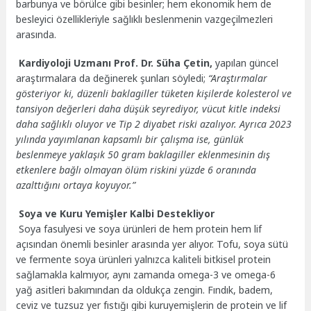
barbunya ve börülce gibi besinler; hem ekonomik hem de
besleyici özellikleriyle sağlıklı beslenmenin vazgeçilmezleri
arasında.
Kardiyoloji Uzmanı Prof. Dr. Süha Çetin,
yapılan güncel
araştırmalara da değinerek şunları söyledi;
“Araştırmalar
gösteriyor ki, düzenli baklagiller tüketen kişilerde kolesterol ve
tansiyon değerleri daha düşük seyrediyor, vücut kitle indeksi
daha sağlıklı oluyor ve Tip 2 diyabet riski azalıyor. Ayrıca 2023
yılında yayımlanan kapsamlı bir çalışma ise, günlük
beslenmeye yaklaşık 50 gram baklagiller eklenmesinin dış
etkenlere bağlı olmayan ölüm riskini yüzde 6 oranında
azalttığını ortaya koyuyor.”
Soya ve Kuru Yemişler Kalbi Destekliyor
Soya fasulyesi ve soya ürünleri de hem protein hem lif
açısından önemli besinler arasında yer alıyor. Tofu, soya sütü
ve fermente soya ürünleri yalnızca kaliteli bitkisel protein
sağlamakla kalmıyor, aynı zamanda omega-3 ve omega-6
yağ asitleri bakımından da oldukça zengin. Fındık, badem,
ceviz ve tuzsuz yer fıstığı gibi kuruyemişlerin de protein ve lif