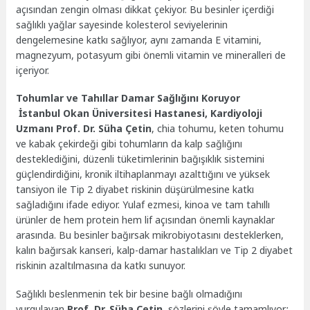
açısından zengin olması dikkat çekiyor. Bu besinler içerdiği
sağlıklı yağlar sayesinde kolesterol seviyelerinin
dengelemesine katkı sağlıyor, aynı zamanda E vitamini,
magnezyum, potasyum gibi önemli vitamin ve mineralleri de
içeriyor.
Tohumlar ve Tahıllar Damar Sağlığını Koruyor
İstanbul Okan Üniversitesi Hastanesi, Kardiyoloji
Uzmanı Prof. Dr. Süha Çetin
, chia tohumu, keten tohumu
ve kabak çekirdeği gibi tohumların da kalp sağlığını
desteklediğini, düzenli tüketimlerinin bağışıklık sistemini
güçlendirdiğini, kronik iltihaplanmayı azalttığını ve yüksek
tansiyon ile Tip 2 diyabet riskinin düşürülmesine katkı
sağladığını ifade ediyor. Yulaf ezmesi, kinoa ve tam tahıllı
ürünler de hem protein hem lif açısından önemli kaynaklar
arasında. Bu besinler bağırsak mikrobiyotasını desteklerken,
kalın bağırsak kanseri, kalp-damar hastalıkları ve Tip 2 diyabet
riskinin azaltılmasına da katkı sunuyor.
Sağlıklı beslenmenin tek bir besine bağlı olmadığını
vurgulayan
Prof. Dr. Süha Çetin
, sözlerini şöyle tamamlıyor
: