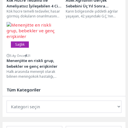
Kök Hücre Tedavisi ile
Adet Ağrısının Gerçek
Ameliyatsız İyileşebilen 4 Cilt
Sebebini Üç Yıl Sonra
Kök hücre temelli tedaviler, hasar
Karın bölgesinde şiddetli ağrılar
Problemi!
Öğrendi
görmüş dokuların onarılmasını
yaşayan, 42 yaşındaki G.Ç.’nin
destekleyerek yalnızca
hikayesi üç yıl öncesine uzanıyor.
hastalıkların tedavisinde değil,
Bu süre...
aynı zamanda...
Sağlık
5 Ay Önce
21
Menenjitte en riskli grup,
bebekler ve genç erişkinler
Halk arasında menenjit olarak
bilinen meningokok hastalığı,
nadir görülmesine rağmen hızlı
ilerleyebilen ve ciddi sonuçlara...
Tüm Kategoriler