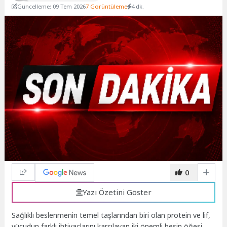
Güncelleme: 09 Tem 2026
7 Görüntüleme
4 dk.
0
Yazı Özetini Göster
Sağlıklı beslenmenin temel taşlarından biri olan protein ve lif,
vücudun farklı ihtiyaçlarını karşılayan iki önemli besin öğesi