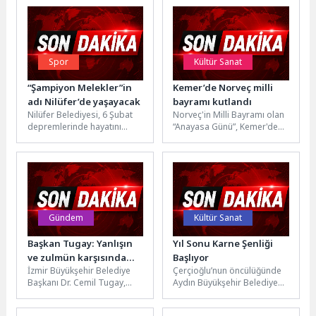
Spor
Kültür Sanat
“Şampiyon Melekler”in
Kemer’de Norveç milli
adı Nilüfer’de yaşayacak
bayramı kutlandı
Nilüfer Belediyesi, 6 Şubat
Norveç'in Milli Bayramı olan
depremlerinde hayatını
“Anayasa Günü”, Kemer'de
kaybeden KKTC’li “Şampiyon
yaşayan ve tatil yapan
Melekler”in adını Beşevler
Norveçliler tarafından
Cimnastik Salonu'nda
kutlandı. Kutlamaya...
ölümsüzleştirdi....
Gündem
Kültür Sanat
Başkan Tugay: Yanlışın
Yıl Sonu Karne Şenliği
ve zulmün karşısında
Başlıyor
İzmir Büyükşehir Belediye
Çerçioğlu’nun öncülüğünde
asla boyun eğmeyeceğiz
Başkanı Dr. Cemil Tugay,
Aydın Büyükşehir Belediyesi,
Bornova Pir Sultan Abdal
2025-2026 eğitim öğretim
Kültür Derneği Bornova
yılını geride bırakan çocuklar