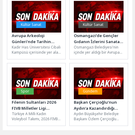
Cemevi...
için dopdolu bir Yıl...
Kültür Sanat
Kültür Sanat
Avrupa Arkeoloji
Osmangazi’de Gençler
Günleri’nde Tarihin
Gıdanın İzlerini Sanata
Kadir Has Üniversitesi Cibali
Osmangazi Belediyesi'nin
İzleri Rezan Has
Taşıdı
Kampüsü içerisinde yer alan
içinde yer aldığı bir Avrupa
Müzesi’nde Keşfediliyor
Rezan Has Müzesi, 12-14
Birliği programı olan
Haziran tarihleri arasında...
CleverFood Programı
destekli "Osmangazi
Gençlik...
Spor
Gündem
Filenin Sultanları 2026
Başkan Çerçioğlu’nun
FIVB Milletler Ligi
Aydın’a Kazandırdığı
Türkiye A Milli Kadın
Aydın Büyükşehir Belediye
Şampiyonu
Ulaşım Yatırımlarında
Voleybol Takımı, 2026 FIVB
Başkanı Özlem Çerçioğlu
Çalışmalar Devam Ediyor
Milletler Ligi (VNL) finalinde
tarafından kente
Brezilya’yı 3-1 mağlup...
kazandırılan ulaşım
yatırımlarında çalışmalar