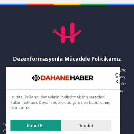
devam ediyor.Aydın
Büyükşehir...
Dezenformasyonla Mücadele Politikamız
Yayınlanan haberler doğruluk ilkesi gözetilerek hazırlanır. Buna
Çerez
rağmen bazı içeriklerde eksik, hatalı veya güncelliğini yitirmiş
Kullanı
bilgiler bulunabilir.Yanlış veya yanıltıcı olduğunu düşündüğünüz
haberleri aşağıdaki iletişim kanallarından bize bildirebilirsiniz:
Bu site, kullanıcı deneyimini geliştirmek için çerezleri
kullanmaktadır. Devam ederek bu çerezleri kabul etmiş
olursunuz.
Ana Sayfa
Tüm hakları saklıdır. Sitede yer alan içerikler izinsiz kopyalanamaz,
Kabul Et
Reddet
yayımlanamaz ve kullanılamaz.