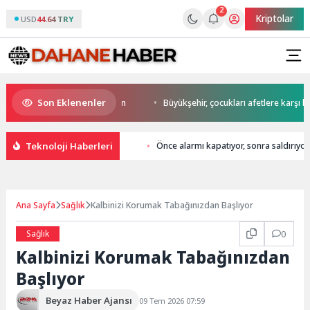
2
Kriptolar
USD
44.64 TRY
Son Eklenenler
start Başkan Büyükakın’dan
Büyükşehir, çocukları afetlere karşı bilinçl
Teknoloji Haberleri
Önce alarmı kapatıyor, sonra saldırıyor
Ana Sayfa
Sağlık
Kalbinizi Korumak Tabağınızdan Başlıyor
Sağlık
0
Kalbinizi Korumak Tabağınızdan
Başlıyor
Beyaz Haber Ajansı
09 Tem 2026 07:59