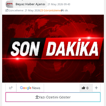
Beyaz Haber Ajansı
21 May 2026 09:43
Güncelleme: 21 May 2026
23 Görüntüleme
6 dk.
0
Yazı Özetini Göster