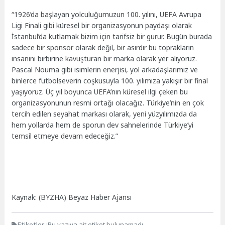
“1926’da başlayan yolculuğumuzun 100. yılını, UEFA Avrupa
Ligi Finali gibi küresel bir organizasyonun paydaşı olarak
İstanbul’da kutlamak bizim için tarifsiz bir gurur. Bugün burada
sadece bir sponsor olarak değil, bir asırdır bu toprakların
insanını birbirine kavuşturan bir marka olarak yer alıyoruz.
Pascal Nouma gibi isimlerin enerjisi, yol arkadaşlarımız ve
binlerce futbolseverin coşkusuyla 100. yılımıza yakışır bir final
yaşıyoruz. Üç yıl boyunca UEFA’nın küresel ilgi çeken bu
organizasyonunun resmi ortağı olacağız. Türkiye’nin en çok
tercih edilen seyahat markası olarak, yeni yüzyılımızda da
hem yollarda hem de sporun dev sahnelerinde Türkiye’yi
temsil etmeye devam edeceğiz.”
Kaynak: (BYZHA) Beyaz Haber Ajansı
Etiketler :
Bu yazıya ait etiket bulunamadı.