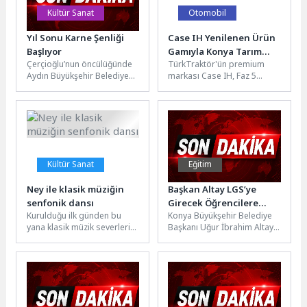
Kültür Sanat
Otomobil
Yıl Sonu Karne Şenliği
Case IH Yenilenen Ürün
Başlıyor
Gamıyla Konya Tarım
Çerçioğlu’nun öncülüğünde
TürkTraktör'ün premium
Fuarı’nda
Aydın Büyükşehir Belediyesi,
markası Case IH, Faz 5
2025-2026 eğitim öğretim
emisyon seviyesine sahip
yılını geride bırakan çocuklar
son teknoloji traktörleri,
için dopdolu bir Yıl...
tarımsal ekipmanları...
Kültür Sanat
Eğitim
Ney ile klasik müziğin
Başkan Altay LGS’ye
senfonik dansı
Girecek Öğrencilere
Kurulduğu ilk günden bu
Konya Büyükşehir Belediye
Başarılar Diledi
yana klasik müzik severlerin
Başkanı Uğur İbrahim Altay,
beğenisini kazanan Kocaeli
Liselere Geçiş Sistemi
Büyükşehir Belediye
sınavına girecek tüm
Konservatuvarı Oda...
öğrencilere başarı...