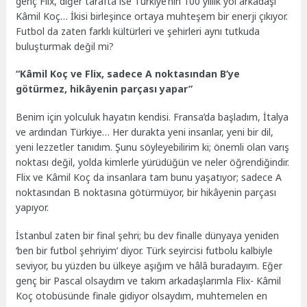
genç Flix, diğer tarafta ise Türkiye’nin 100 yıllık yol arkadaşı
Kâmil Koç… İkisi birleşince ortaya muhteşem bir enerji çıkıyor.
Futbol da zaten farklı kültürleri ve şehirleri aynı tutkuda
buluşturmak değil mi?
“Kâmil Koç ve Flix, sadece A noktasından B’ye
götürmez, hikâyenin parçası yapar”
Benim için yolculuk hayatın kendisi. Fransa’da başladım, İtalya
ve ardından Türkiye… Her durakta yeni insanlar, yeni bir dil,
yeni lezzetler tanıdım. Şunu söyleyebilirim ki; önemli olan varış
noktası değil, yolda kimlerle yürüdüğün ve neler öğrendiğindir.
Flix ve Kâmil Koç da insanlara tam bunu yaşatıyor; sadece A
noktasından B noktasına götürmüyor, bir hikâyenin parçası
yapıyor.
İstanbul zaten bir final şehri; bu dev finalle dünyaya yeniden
‘ben bir futbol şehriyim’ diyor. Türk seyircisi futbolu kalbiyle
seviyor, bu yüzden bu ülkeye aşığım ve hâlâ buradayım. Eğer
genç bir Pascal olsaydım ve takım arkadaşlarımla Flix- Kâmil
Koç otobüsünde finale gidiyor olsaydım, muhtemelen en