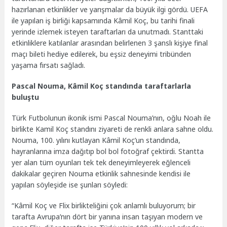
hazırlanan etkinlikler ve yarışmalar da büyük ilgi gördü. UEFA
ile yapılan iş birliği kapsamında Kâmil Koç, bu tarihi finali
yerinde izlemek isteyen taraftarları da unutmadı. Stanttaki
etkinliklere katılanlar arasından belirlenen 3 şanslı kişiye final
maçı bileti hediye edilerek, bu eşsiz deneyimi tribünden
yaşama fırsatı sağladı.
Pascal Nouma, Kâmil Koç standında taraftarlarla
buluştu
Türk Futbolunun ikonik ismi Pascal Nouma’nın, oğlu Noah ile
birlikte Kamil Koç standını ziyareti de renkli anlara sahne oldu.
Nouma, 100. yılını kutlayan Kâmil Koç’un standında,
hayranlarına imza dağıtıp bol bol fotoğraf çektirdi. Stantta
yer alan tüm oyunları tek tek deneyimleyerek eğlenceli
dakikalar geçiren Nouma etkinlik sahnesinde kendisi ile
yapılan söyleşide ise şunları söyledi:
“Kâmil Koç ve Flix birlikteliğini çok anlamlı buluyorum; bir
tarafta Avrupa’nın dört bir yanına insan taşıyan modern ve