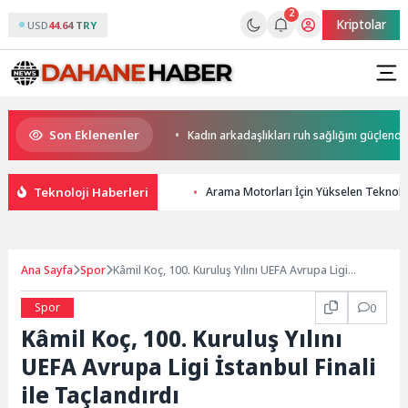
2
Kriptolar
USD
44.64 TRY
Son Eklenenler
pay zekaya bırakıyor
Kadın arkadaşlıkları ruh sağlığını güçlendiriyor!
Teknoloji Haberleri
Arama Motorları İçin Yükselen Teknoloj
Ana Sayfa
Spor
Kâmil Koç, 100. Kuruluş Yılını UEFA Avrupa Ligi
İstanbul Finali ile Taçlandırdı
Spor
0
Kâmil Koç, 100. Kuruluş Yılını
UEFA Avrupa Ligi İstanbul Finali
ile Taçlandırdı