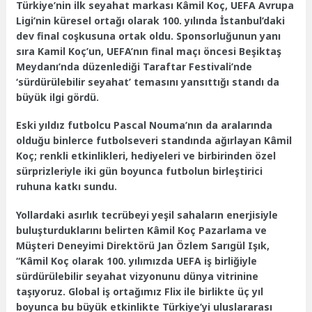
Türkiye’nin ilk seyahat markası Kâmil Koç, UEFA Avrupa
Ligi’nin küresel ortağı olarak 100. yılında İstanbul’daki
dev final coşkusuna ortak oldu. Sponsorluğunun yanı
sıra Kamil Koç’un, UEFA’nın final maçı öncesi Beşiktaş
Meydanı’nda düzenlediği Taraftar Festivali’nde
‘sürdürülebilir seyahat’ temasını yansıttığı standı da
büyük ilgi gördü.
Eski yıldız futbolcu Pascal Nouma’nın da aralarında
olduğu binlerce futbolseveri standında ağırlayan Kâmil
Koç; renkli etkinlikleri, hediyeleri ve birbirinden özel
sürprizleriyle iki gün boyunca futbolun birleştirici
ruhuna katkı sundu.
Yollardaki asırlık tecrübeyi yeşil sahaların enerjisiyle
buluşturduklarını belirten Kâmil Koç Pazarlama ve
Müşteri Deneyimi Direktörü Jan Özlem Sarıgül Işık,
“Kâmil Koç olarak 100. yılımızda UEFA iş birliğiyle
sürdürülebilir seyahat vizyonunu dünya vitrinine
taşıyoruz. Global iş ortağımız Flix ile birlikte üç yıl
boyunca bu büyük etkinlikte Türkiye’yi uluslararası