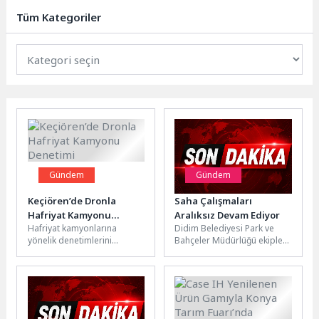
Motosiklet Federasyonu’nun 2026
Tüm Kategoriler
yarış takviminde yer...
Gündem
Gündem
Keçiören’de Dronla
Saha Çalışmaları
Hafriyat Kamyonu
Aralıksız Devam Ediyor
Hafriyat kamyonlarına
Didim Belediyesi Park ve
Denetimi
yönelik denetimlerini
Bahçeler Müdürlüğü ekipleri,
sürdüren Keçiören
ilçe genelinde yeşil alanların
Belediyesi Zabıta Müdürlüğü
korunması ve düzenli hale...
ekipleri, tonaj ihlali ve kaçak
hafriyat...