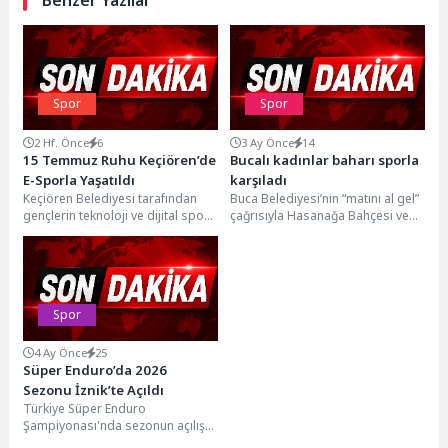
Spor
Spor
2 Hf. Önce
6
3 Ay Önce
14
15 Temmuz Ruhu Keçiören’de
Bucalı kadınlar baharı sporla
E-Sporla Yaşatıldı
karşıladı
Keçiören Belediyesi tarafından
Buca Belediyesi’nin “matını al gel”
gençlerin teknoloji ve dijital spor
çağrısıyla Hasanağa Bahçesi ve
alanındaki gelişimlerini
Dere Kafe’de düzenlediği ücretsiz
desteklemek amacıyla hizmet
spor etkinlikleri,...
veren Prof....
Spor
4 Ay Önce
25
Süper Enduro’da 2026
Sezonu İznik’te Açıldı
Türkiye Süper Enduro
Şampiyonası'nda sezonun açılış
yarışları, İznik’te yapıldı.Türkiye