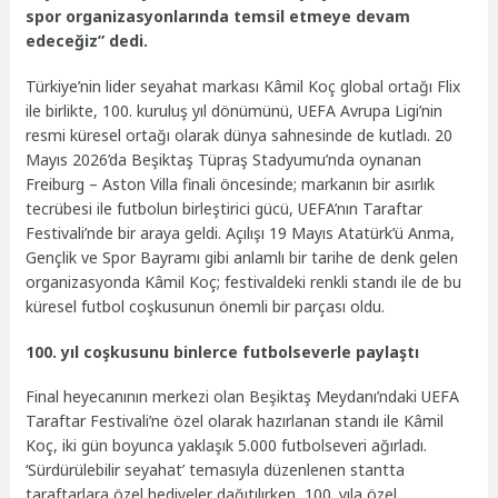
spor organizasyonlarında temsil etmeye devam
edeceğiz” dedi.
Türkiye’nin lider seyahat markası Kâmil Koç global ortağı Flix
ile birlikte, 100. kuruluş yıl dönümünü, UEFA Avrupa Ligi’nin
resmi küresel ortağı olarak dünya sahnesinde de kutladı. 20
Mayıs 2026’da Beşiktaş Tüpraş Stadyumu’nda oynanan
Freiburg – Aston Villa finali öncesinde; markanın bir asırlık
tecrübesi ile futbolun birleştirici gücü, UEFA’nın Taraftar
Festivali’nde bir araya geldi. Açılışı 19 Mayıs Atatürk’ü Anma,
Gençlik ve Spor Bayramı gibi anlamlı bir tarihe de denk gelen
organizasyonda Kâmil Koç; festivaldeki renkli standı ile de bu
küresel futbol coşkusunun önemli bir parçası oldu.
100. yıl coşkusunu binlerce futbolseverle paylaştı
Final heyecanının merkezi olan Beşiktaş Meydanı’ndaki UEFA
Taraftar Festivali’ne özel olarak hazırlanan standı ile Kâmil
Koç, iki gün boyunca yaklaşık 5.000 futbolseveri ağırladı.
‘Sürdürülebilir seyahat’ temasıyla düzenlenen stantta
taraftarlara özel hediyeler dağıtılırken, 100. yıla özel