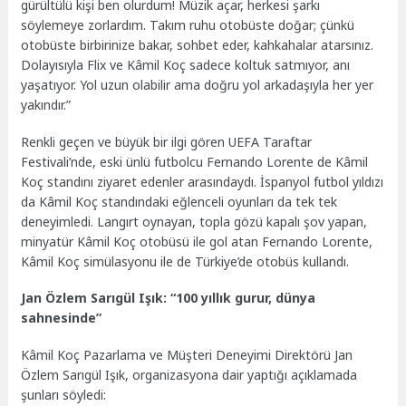
gürültülü kişi ben olurdum! Müzik açar, herkesi şarkı
söylemeye zorlardım. Takım ruhu otobüste doğar; çünkü
otobüste birbirinize bakar, sohbet eder, kahkahalar atarsınız.
Dolayısıyla Flix ve Kâmil Koç sadece koltuk satmıyor, anı
yaşatıyor. Yol uzun olabilir ama doğru yol arkadaşıyla her yer
yakındır.”
Renkli geçen ve büyük bir ilgi gören UEFA Taraftar
Festivali’nde, eski ünlü futbolcu Fernando Lorente de Kâmil
Koç standını ziyaret edenler arasındaydı. İspanyol futbol yıldızı
da Kâmil Koç standındaki eğlenceli oyunları da tek tek
deneyimledi. Langırt oynayan, topla gözü kapalı şov yapan,
minyatür Kâmil Koç otobüsü ile gol atan Fernando Lorente,
Kâmil Koç simülasyonu ile de Türkiye’de otobüs kullandı.
Jan Özlem Sarıgül Işık: “100 yıllık gurur, dünya
sahnesinde”
Kâmil Koç Pazarlama ve Müşteri Deneyimi Direktörü Jan
Özlem Sarıgül Işık, organizasyona dair yaptığı açıklamada
şunları söyledi: