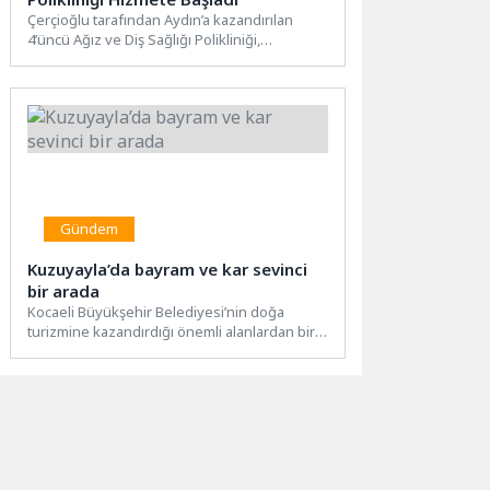
Çerçioğlu tarafından Aydın’a kazandırılan
4’üncü Ağız ve Diş Sağlığı Polikliniği,
Germencik’te hizmet vermeye başladı.
Nazilli,...
Gündem
Kuzuyayla’da bayram ve kar sevinci
bir arada
Kocaeli Büyükşehir Belediyesi’nin doğa
turizmine kazandırdığı önemli alanlardan biri
olan Kuzuyayla, Ramazan Bayramı tatilinde
yağan...