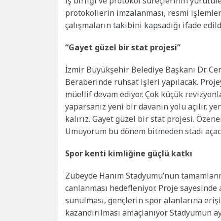
iş birliği ve protokol süreçlerinin yürütül
protokollerin imzalanması, resmi işlemler
çalışmaların takibini kapsadığı ifade edild
“Gayet güzel bir stat projesi”
İzmir Büyükşehir Belediye Başkanı Dr. Cemi
Beraberinde ruhsat işleri yapılacak. Projey
müellif devam ediyor. Çok küçük revizyonl
yaparsanız yeni bir davanın yolu açılır, 
kalırız. Gayet güzel bir stat projesi. Özen
Umuyorum bu dönem bitmeden stadı açaca
Spor kenti kimliğine güçlü katkı
Zübeyde Hanım Stadyumu’nun tamamlanması
canlanması hedefleniyor. Proje sayesinde 
sunulması, gençlerin spor alanlarına erişi
kazandırılması amaçlanıyor. Stadyumun ay