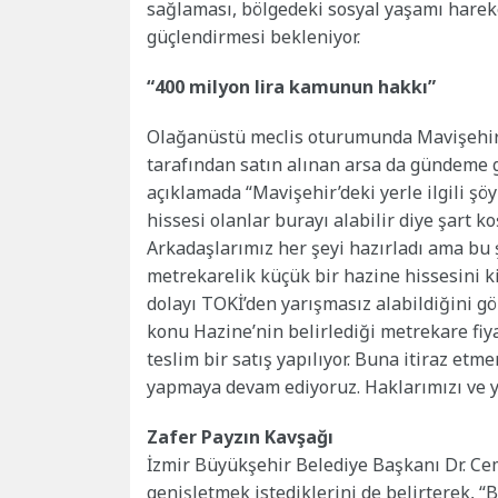
sağlaması, bölgedeki sosyal yaşamı hareke
güçlendirmesi bekleniyor.
“400 milyon lira kamunun hakkı”
Olağanüstü meclis oturumunda Mavişehir’d
tarafından satın alınan arsa da gündeme g
açıklamada “Mavişehir’deki yerle ilgili şöy
hissesi olanlar burayı alabilir diye şart k
Arkadaşlarımız her şeyi hazırladı ama bu 
metrekarelik küçük bir hazine hissesini 
dolayı TOKİ’den yarışmasız alabildiğini gör
konu Hazine’nin belirlediği metrekare fiya
teslim bir satış yapılıyor. Buna itiraz etm
yapmaya devam ediyoruz. Haklarımızı ve ye
Zafer Payzın Kavşağı
İzmir Büyükşehir Belediye Başkanı Dr. Cem
genişletmek istediklerini de belirterek, “