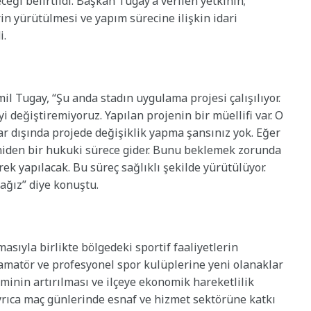
eceği belirtildi. Başkan Tugay’a verilen yetkinin;
in yürütülmesi ve yapım sürecine ilişkin idari
i.
l Tugay, “Şu anda stadın uygulama projesi çalışılıyor.
i değiştiremiyoruz. Yapılan projenin bir müellifi var. O
ar dışında projede değişiklik yapma şansınız yok. Eğer
yeniden bir hukuki sürece gider. Bunu beklemek zorunda
erek yapılacak. Bu süreç sağlıklı şekilde yürütülüyor.
ğız” diye konuştu.
yla birlikte bölgedeki sportif faaliyetlerin
amatör ve profesyonel spor kulüplerine yeni olanaklar
minin artırılması ve ilçeye ekonomik hareketlilik
rıca maç günlerinde esnaf ve hizmet sektörüne katkı