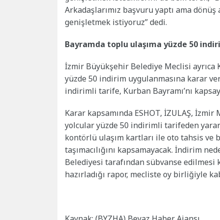
Arkadaşlarımız başvuru yaptı ama dönüş a
genişletmek istiyoruz” dedi.
Bayramda toplu ulaşıma yüzde 50 indir
İzmir Büyükşehir Belediye Meclisi ayrıca
yüzde 50 indirim uygulanmasına karar verd
indirimli tarife, Kurban Bayramı’nı kapsay
Karar kapsamında ESHOT, İZULAŞ, İzmir Me
yolcular yüzde 50 indirimli tarifeden yara
kontörlü ulaşım kartları ile oto tahsis ve 
taşımacılığını kapsamayacak. İndirim nede
Belediyesi tarafından sübvanse edilmesi k
hazırladığı rapor, mecliste oy birliğiyle kab
Kaynak: (BYZHA) Beyaz Haber Ajansı