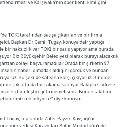
tlendirmesi ve Karşıyaka’nın spor kenti kimliğini
e TOKİ tarafından satışa çıkarılan ve bir firma
eldi. Başkan Dr. Cemil Tugay, konuya dair yaptığı
le bir haksızlık var. TOKİ bir satış yapıyor ama burada
oşuyor. Biz Büyükşehir Belediyesi olarak burayı alacaktık.
şarttan dolayı başvuramadılar. Orada bir şirketin 97
kimsenin haberi olmadan aldığını gördük ve bundan
üyoruz. Bu şekilde satışına karşı çıkıyoruz. Bir diğer
tının çok altında bir rakama satılıyor. Rakipsiz, adrese
emize hiçbir eleştiri getirmemelisiniz. Bunun takibini
tkilerimizi de biliyoruz” diye konuştu.
il Tugay, toplantıda Zafer Payzın Kavşağı’nı
Burasının yetkisi Karayolları Bölge Müdürlüğü’nde.