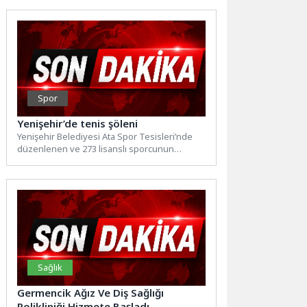
Spor
Yenişehir’de tenis şöleni
Yenişehir Belediyesi Ata Spor Tesisleri’nde
düzenlenen ve 273 lisanslı sporcunun
katıldığı Mersin T200 Masters Tenis...
Sağlık
Germencik Ağız Ve Diş Sağlığı
Polikliniği Hizmete Başladı