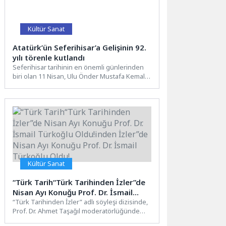
Kültür Sanat
Atatürk’ün Seferihisar’a Gelişinin 92.
yılı törenle kutlandı
Seferihisar tarihinin en önemli günlerinden
biri olan 11 Nisan, Ulu Önder Mustafa Kemal
Atatürk’ün ilçeye...
Kültür Sanat
“Türk Tarih“Türk Tarihinden İzler”de
Nisan Ayı Konuğu Prof. Dr. İsmail
Türkoğlu Oldu!inden İzler”de Nisan
“Türk Tarihinden İzler” adlı söyleşi dizisinde,
Prof. Dr. Ahmet Taşağıl moderatörlüğünde
Ayı Konuğu Prof. Dr. İsmail Türkoğlu
Türk tarihi farklı veçhelerden...
Oldu!