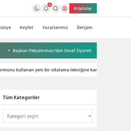
2
Kriptolar
Künye
Keşfet
Yazarlarımız
İletişim
kan Pekyatırmacı’dan Esnaf Ziyareti
Çocuklar boyadı, bir 
munu kullanan yeni bir oltalama tekniğine karşı uyarıyor
Tüm Kategoriler