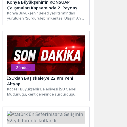
Konya Büyükşehir’in KONSUAP
Çalışmaları Kapsamında 2. Paydaş
Toplantısı Yapıldı
Konya Büyükşehir Belediyesi tarafından
yürütülen “Sürdürülebilir Kentsel Ulaşım Ana
Planı” çalışmaları kapsamında ikinci paydaş
toplantısı...
Gündem
İSU’dan Başiskele’ye 22 Km Yeni
Altyapı
Kocaeli Büyükşehir Belediyesi İSU Genel
Müdürlüğü, kent genelinde sürdürdüğü
altyapı yatırımları kapsamında Başiskele
ilçesinde önemli...