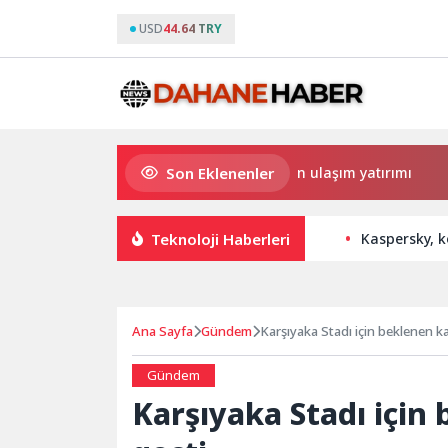
USD
44.64 TRY
Son Eklenenler
Büyükşehir’den Darıca’ya modern ulaşım yatırımı
Haymana
Teknoloji Haberleri
Kaspersky, k
Ana Sayfa
Gündem
Karşıyaka Stadı için beklenen ka
Gündem
Karşıyaka Stadı için