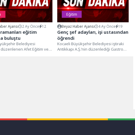
m
Eğitim
ber Ajansı
2 Ay Önce
12
Beyaz Haber Ajansı
4 Ay Önce
19
ramanları eğitim
Genç şef adayları, işi ustasından
a buluştu
öğrendi
yükşehir Belediyesi
Kocaeli Büyükşehir Belediyesi iştiraki
 düzenlenen Afet Eğitim ve
Antikkapı A.Ş.’nin düzenlediği Gastro
 Kampı’nda yaklaşık 40 sivil
Genç yarışmasında dereceye giren
uluşundan...
öğrenciler, İstanbul Mutfak...