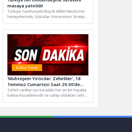
masaya yatırıldı!
Türkiye Cumhuriyeti Büyük Millet Meclisi’nin
himayelerinde, Üsküdar Üniversitesi Stratejik
Araştırmalar Uygulama ve Araştırma Merkezi
(ÜSSAM)...
Kültür Sanat
‘Muhteşem Yırtıcılar: Zehirliler’, 18
Temmuz Cumartesi Saat 20.00’de
National Geographic WILD
Zehirli canlılar için karadaki her an bir hayatta
kalma mücadelesidir ve sahip oldukları zehir,
Ekranlarında İzleyicilerle Buluşuyor!
bu...