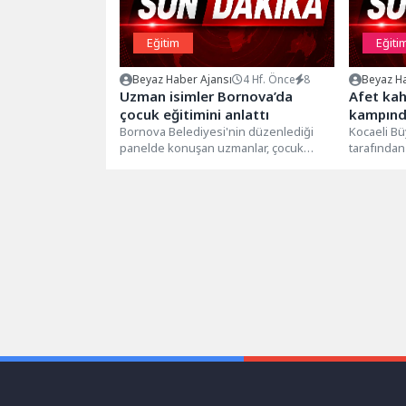
Eğitim
Eğiti
Beyaz Haber Ajansı
4 Hf. Önce
8
Beyaz Ha
Uzman isimler Bornova’da
Afet kah
çocuk eğitimini anlattı
kampınd
Bornova Belediyesi'nin düzenlediği
Kocaeli Bü
panelde konuşan uzmanlar, çocuk
tarafından
gelişiminde her isteği yerine
Motivasyon
getirmenin değil, ihtiyaç anında...
toplum kur