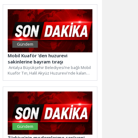
Gündem
Mobil Kuaför ’den huzurevi
sakinlerine bayram tıraşı
Antalya Büyükşehir Belediyesi’ne bağlı Mobil
Kuaför Tırı, Halil Akyüz Huzurevi'nde kalan
yaşlılara Kurban Bayramı öncesi...
Gündem
Türkiye’nin modernleşme serüveni