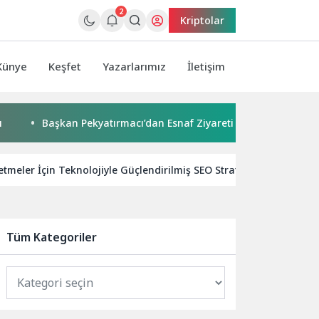
2
Kriptolar
Künye
Keşfet
Yazarlarımız
İletişim
Başkan Pekyatırmacı’dan Esnaf Ziyareti
Çocuklar boyad
letmeler İçin Teknolojiyle Güçlendirilmiş SEO Stratejileri
Ar
Tüm Kategoriler