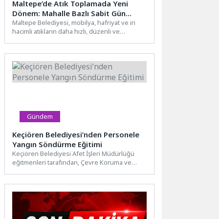
Maltepe’de Atık Toplamada Yeni
Dönem: Mahalle Bazlı Sabit Gün
Uygulaması Başladı
Maltepe Belediyesi, mobilya, hafriyat ve iri
hacimli atıkların daha hızlı, düzenli ve
sürdürülebilir şekilde toplanabilmesi...
Gündem
Keçiören Belediyesi’nden Personele
Yangın Söndürme Eğitimi
Keçiören Belediyesi Afet İşleri Müdürlüğü
eğitmenleri tarafından, Çevre Koruma ve
Kontrol Müdürlüğü personeline yönelik
kapsamlı...