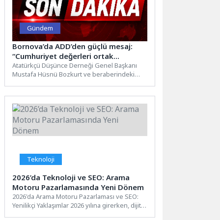
Gündem
Bornova’da ADD’den güçlü mesaj:
“Cumhuriyet değerleri ortak
paydamızdır”
Atatürkçü Düşünce Derneği Genel Başkanı
Mustafa Hüsnü Bozkurt ve beraberindeki
heyet, Bornova Belediye Başkanı Ömer...
Teknoloji
2026’da Teknoloji ve SEO: Arama
Motoru Pazarlamasında Yeni Dönem
2026'da Arama Motoru Pazarlaması ve SEO:
Yenilikçi Yaklaşımlar 2026 yılına girerken, dijital
pazarlama dünyasında SEO'nun...