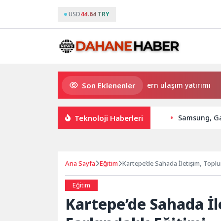
USD
44.64 TRY
Son Eklenenler
Büyükşehir’den Darıca’ya modern ulaşım yatırımı
Teknoloji Haberleri
Samsung, Ga
Ana Sayfa
Eğitim
Kartepe’de Sahada İletişim, Toplu
Eğitim
Kartepe’de Sahada İ