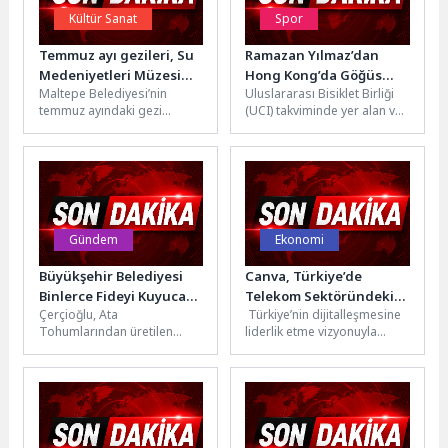
Kültür Sanat
Spor
Temmuz ayı gezileri, Su
Ramazan Yılmaz’dan
Medeniyetleri Müzesi
Hong Kong’da Göğüs
Maltepe Belediyesi’nin
Uluslararası Bisiklet Birliği
ziyaretiyle başladı
Kabartan Mücadele
temmuz ayındaki gezi
(UCI) takviminde yer alan ve
programının ilk rotasında
2028 Olimpiyat Oyunları için
1800'lü yılların sonuna
kota yolunda kritik...
doğru İstanbullulara ilk
basınçlı...
Gündem
Ekonomi
Büyükşehir Belediyesi
Canva, Türkiye’de
Binlerce Fideyi Kuyucak
Telekom Sektöründeki
Çerçioğlu, Ata
Türkiye’nin dijitalleşmesine
ve Köşk’te Vatandaşlarla
İlk İş Birliğini Vodafone
Tohumlarından üretilen
liderlik etme vizyonuyla
Buluşturdu
ile Yaptı
fideleri vatandaşlarla
faaliyet
buluşturmaya devam
gösteren Vodafone, müşterilerinin
ediyor.Aydın Büyükşehir
günlük ve teknolojik
Belediyesi’nin yıllardır
ihtiyaçlarına uygun faydaları
sürdürdüğü Ata Tohumları...
sunacak işbirlikleri...