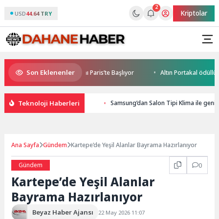
2
Kriptolar
USD
44.64 TRY
Son Eklenenler
le World Cup Heyecanı Paris’te Başlıyor
Altın Portakal ödüllü yönetm
Teknoloji Haberleri
Samsung’dan Salon Tipi Klima ile geniş 
Ana Sayfa
Gündem
Kartepe’de Yeşil Alanlar Bayrama Hazırlanıyor
Gündem
0
Kartepe’de Yeşil Alanlar
Bayrama Hazırlanıyor
Beyaz Haber Ajansı
22 May 2026 11:07