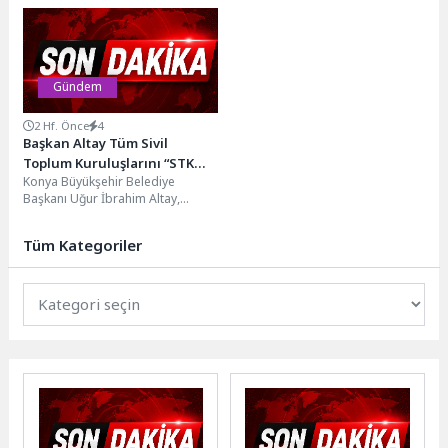
Arkeoloji Gündemi buluşmalarının
hastanelerini denetleyen Sağlık
bu ayki konuğu Prof. Dr. Mustafa...
Bakanlığı Kalite Birimi
görevlilerinin,...
Gündem
2 Hf. Önce
4
Başkan Altay Tüm Sivil
Toplum Kuruluşlarını “STK
Konya Büyükşehir Belediye
Proje Destek Programı”na
Başkanı Uğur İbrahim Altay,
Başvurmaya Davet Etti
Konya’da faaliyet gösteren sivil
toplum kuruluşlarına destek
Tüm Kategoriler
sağlamak...