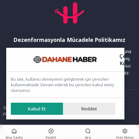
Dezenformasyonla Mücadele Politikamız
Yayınlanan haberler doğruluk ilkesi gözetilerek hazırlanır. Buna
Çerez
rağmen bazı içeriklerde eksik, hatalı veya güncelliğini yitirmiş
Kullanı
bilgiler bulunabilir.Yanlış veya yanıltıcı olduğunu düşündüğünüz
haberleri aşağıdaki iletişim kanallarından bize bildirebilirsiniz:
Bu site, kullanıcı deneyimini geliştirmek için çerezleri
kullanmaktadır. Devam ederek bu çerezleri kabul etmiş
olursunuz.
Ana Sayfa
Tüm hakları saklıdır. Sitede yer alan içerikler izinsiz kopyalanamaz,
Kabul Et
Reddet
yayımlanamaz ve kullanılamaz.
Ana Sayfa
Keşfet
Ara
Hızlı Menü