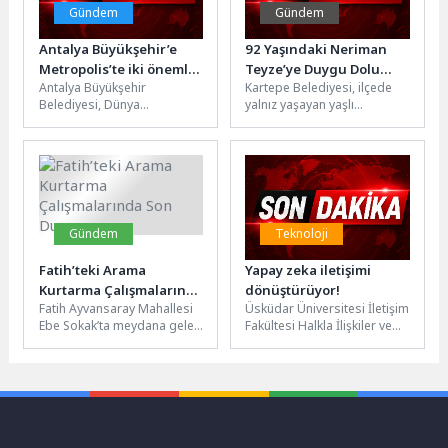
Gündem
Gündem
Antalya Büyükşehir’e
92 Yaşındaki Neriman
Metropolis’te iki önemli
Teyze’ye Duygu Dolu
Antalya Büyükşehir
Kartepe Belediyesi, ilçede
görev
Doğum Günü Sürprizi
Belediyesi, Dünya
yalnız yaşayan yaşlı
Metropoller Birliği’nde
vatandaşları sadece ihtiyaç
(Metropolis) önemli bir
anlarında değil, hayatın en
görev üstlendi. Büyükşehir
özel anlarında...
Belediyesi Genel Sekreter...
Gündem
Teknoloji
Fatih’teki Arama
Yapay zeka iletişimi
Kurtarma Çalışmalarında
dönüştürüyor!
Fatih Ayvansaray Mahallesi
Üsküdar Üniversitesi İletişim
Son Durum
Ebe Sokak’ta meydana gelen
Fakültesi Halkla İlişkiler ve
bina çökmesi ihbarı üzerine
Tanıtım Bölüm Başkanı Doç.
İstanbul İtfaiyesi ekiplerimiz
Dr. Özge Uğurlu, yapay...
başta...