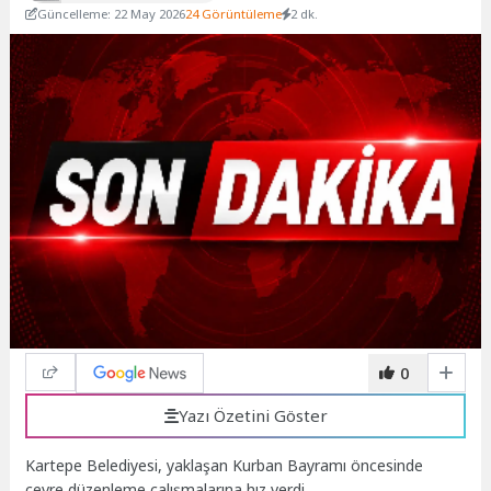
Güncelleme: 22 May 2026
24 Görüntüleme
2 dk.
0
Yazı Özetini Göster
Kartepe Belediyesi, yaklaşan Kurban Bayramı öncesinde
çevre düzenleme çalışmalarına hız verdi.