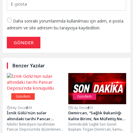
Daha sonraki yorumlarımda kullanılması için adım, e-posta
adresim ve site adresim bu tarayıcıya kaydedilsin.
GÖNDER
Benzer Yazılar
Gündem
Gündem
4 Ay Önce
29
5 Ay Önce
31
İznik Gölü’nün sular
Demircan, “Sağlık Bakanlığı
altındaki tarihi Pancar
Kalite Birimi, Ne Müfettiş Ne
Nilüfer Belediyesi tarafından
Demokratik Sağlık Sen Genel
Deposu’nda konuşuldu
de bir Sayıştay Denetçisi
Pancar Deposu’nda düzenlenen
Başkanı Togan Demircan, kamu
değildir”