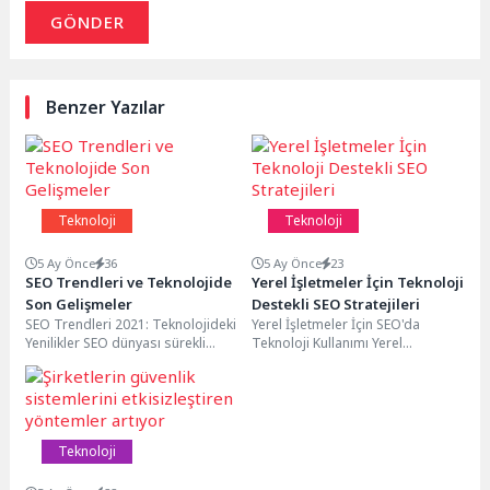
GÖNDER
Benzer Yazılar
Teknoloji
Teknoloji
5 Ay Önce
36
5 Ay Önce
23
SEO Trendleri ve Teknolojide
Yerel İşletmeler İçin Teknoloji
Son Gelişmeler
Destekli SEO Stratejileri
SEO Trendleri 2021: Teknolojideki
Yerel İşletmeler İçin SEO'da
Yenilikler SEO dünyası sürekli
Teknoloji Kullanımı Yerel
olarak değişiyor ve teknolojideki
işletmeler için SEO çalışmaları,
gelişmelerle birlikte yeni...
teknolojinin sağladığı
imkanlardan yararlanarak...
Teknoloji