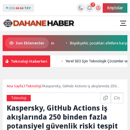
2
Kriptolar
USD
44.64 TRY
Son Eklenenler
 start Başkan Büyükakın’dan
Büyükşehir, çocukları afetlere karşı bilinç
Teknoloji Haberleri
Yerel SEO İçin Teknolojik Çözümler ve 
Ana Sayfa
Teknoloji
Kaspersky, GitHub Actions iş akışlarında 250
binden fazla potansiyel güvenlik riski tespit etti
Teknoloji
0
Kaspersky, GitHub Actions iş
akışlarında 250 binden fazla
potansiyel güvenlik riski tespit