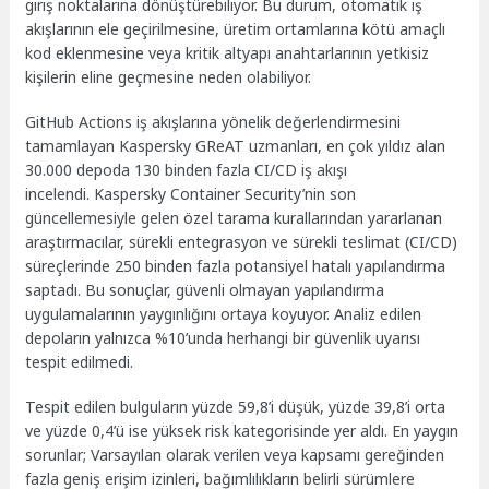
giriş noktalarına dönüştürebiliyor. Bu durum, otomatik iş
akışlarının ele geçirilmesine, üretim ortamlarına kötü amaçlı
kod eklenmesine veya kritik altyapı anahtarlarının yetkisiz
kişilerin eline geçmesine neden olabiliyor.
GitHub Actions iş akışlarına yönelik değerlendirmesini
tamamlayan Kaspersky GReAT uzmanları, en çok yıldız alan
30.000 depoda 130 binden fazla CI/CD iş akışı
incelendi. Kaspersky Container Security’nin son
güncellemesiyle gelen özel tarama kurallarından yararlanan
araştırmacılar, sürekli entegrasyon ve sürekli teslimat (CI/CD)
süreçlerinde 250 binden fazla potansiyel hatalı yapılandırma
saptadı. Bu sonuçlar, güvenli olmayan yapılandırma
uygulamalarının yaygınlığını ortaya koyuyor. Analiz edilen
depoların yalnızca %10’unda herhangi bir güvenlik uyarısı
tespit edilmedi.
Tespit edilen bulguların yüzde 59,8’i düşük, yüzde 39,8’i orta
ve yüzde 0,4’ü ise yüksek risk kategorisinde yer aldı. En yaygın
sorunlar; Varsayılan olarak verilen veya kapsamı gereğinden
fazla geniş erişim izinleri, bağımlılıkların belirli sürümlere