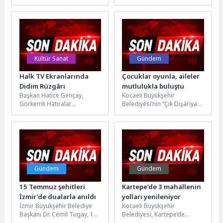
Kemer’deki yayla yollarında
kimlik kazandırmak amacıyla
bakım ve onarım çalışmaları
başlattığı mural ve görsel
gerçekleştiriyor. Yaz
düzenleme çalışmalarıyla...
aylarında...
Kültür Sanat
Gündem
Halk TV Ekranlarında
Çocuklar oyunla, aileler
Didim Rüzgârı
mutlulukla buluştu
Başkan Hatice Gençay,
Kocaeli Büyükşehir
Görkemli Hatıralar
Belediyesi’nin “Çık Dışarıya
Programına Konuk
Oynayalım” etkinlikleri bu kez
OlduDidim Belediye Başkanı
Başiskele ve Kartepe’de
Hatice Gençay, Halk TV
çocukları ile aileleri...
ekranlarında...
Gündem
Gündem
15 Temmuz şehitleri
Kartepe’de 3 mahallenin
İzmir’de dualarla anıldı
yolları yenileniyor
İzmir Büyükşehir Belediye
Kocaeli Büyükşehir
Başkanı Dr. Cemil Tugay, 15
Belediyesi, Kartepe’de
Temmuz Demokrasi ve Milli
altyapı çalışmaları