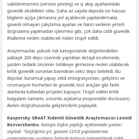
sabitlenmemesi (version pinning) ve iş akışı ayarlarındaki
güvenlik eksiklikleri oldu. Daha az sayıda depoda ise hassas
bilgilerin açığa çıkmasına yol açabilecek yapılandırmalar,
güvenli olmayan çalıştırma ayarları ve harici verilerin yeterli
doğrulama yapılmadan işlenmesi gibi, çok daha ciddi güvenlik
ihlallerine neden olabilecek riskler tespit edildi.
Araştırmacılar, yüksek risk kategorisinde değerlendirilen
yaklaşık 200 depo üzerinde yaptıkları detaylı incelemede,
yazılım tedarik zincirinin tehlikeye girmesine neden olabilecek
kritik güvenlik sorunları barındıran sekiz depo belirledi. Bu
depolar; kurumsal yapay zekâ entegrasyonları, geliştirici ve
otomasyon hizmetleri ile güvenlik test araçları gibi farklı
alanlarda kullanılan projeleri kapsıyor. Tespit edilen kritik
bulguların tamamı, sorumlu açıklama (responsible disclosure)
ilkeleri doğrultusunda geliştiricilerle paylaşıldı.
Kaspersky GReAT Kıdemli Güvenlik Araştırmacısı Leonid
Bezvershenko
, konuya ilişkin yaptığı açıklamada şunları
söyledi: “Geçtiğimiz yıl, güvenli CI/CD yapılandırma
yönergelerine uyulması halinde kolayca önlenebilecek ciddi