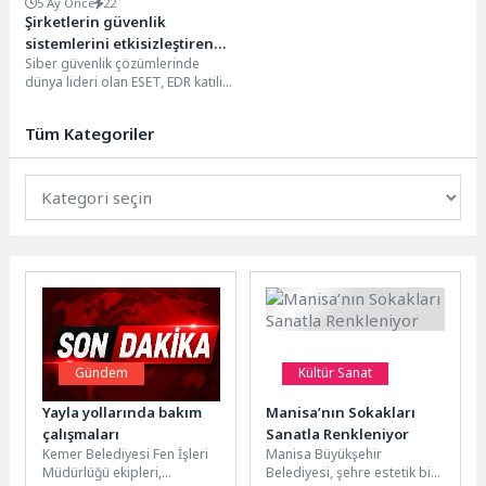
5 Ay Önce
22
Şirketlerin güvenlik
sistemlerini etkisizleştiren
Siber güvenlik çözümlerinde
yöntemler artıyor
dünya lideri olan ESET, EDR katili
ekosistemine yönelik en son
derinlemesine analizini...
Tüm Kategoriler
Gündem
Kültür Sanat
Yayla yollarında bakım
Manisa’nın Sokakları
çalışmaları
Sanatla Renkleniyor
Kemer Belediyesi Fen İşleri
Manisa Büyükşehir
Müdürlüğü ekipleri,
Belediyesi, şehre estetik bir