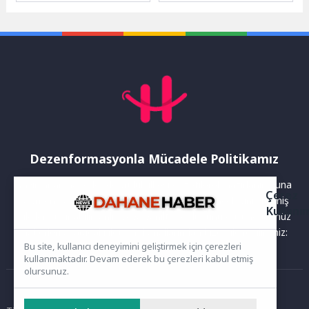
araştırmasına* dayanan
sürekli olarak değişiyor ve
teknoloji destekli istismar
gelişiyor....
raporunun ikinci bölümünü
yayımladı. Araştırma,
teknoloji...
Dezenformasyonla Mücadele Politikamız
Yayınlanan haberler doğruluk ilkesi gözetilerek hazırlanır. Buna
Çerez
rağmen bazı içeriklerde eksik, hatalı veya güncelliğini yitirmiş
Kullanı
bilgiler bulunabilir.Yanlış veya yanıltıcı olduğunu düşündüğünüz
haberleri aşağıdaki iletişim kanallarından bize bildirebilirsiniz:
Bu site, kullanıcı deneyimini geliştirmek için çerezleri
kullanmaktadır. Devam ederek bu çerezleri kabul etmiş
olursunuz.
Ana Sayfa