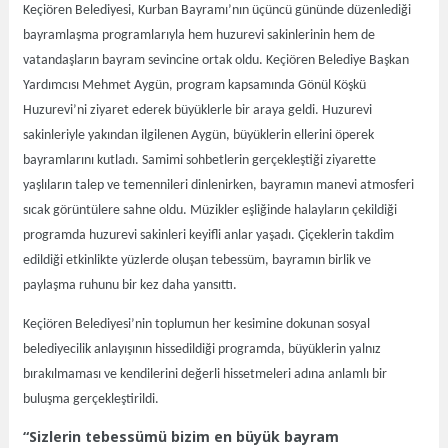
Keçiören Belediyesi, Kurban Bayramı’nın üçüncü gününde düzenlediği
bayramlaşma programlarıyla hem huzurevi sakinlerinin hem de
vatandaşların bayram sevincine ortak oldu. Keçiören Belediye Başkan
Yardımcısı Mehmet Aygün, program kapsamında Gönül Köşkü
Huzurevi’ni ziyaret ederek büyüklerle bir araya geldi. Huzurevi
sakinleriyle yakından ilgilenen Aygün, büyüklerin ellerini öperek
bayramlarını kutladı. Samimi sohbetlerin gerçekleştiği ziyarette
yaşlıların talep ve temennileri dinlenirken, bayramın manevi atmosferi
sıcak görüntülere sahne oldu. Müzikler eşliğinde halayların çekildiği
programda huzurevi sakinleri keyifli anlar yaşadı. Çiçeklerin takdim
edildiği etkinlikte yüzlerde oluşan tebessüm, bayramın birlik ve
paylaşma ruhunu bir kez daha yansıttı.
Keçiören Belediyesi’nin toplumun her kesimine dokunan sosyal
belediyecilik anlayışının hissedildiği programda, büyüklerin yalnız
bırakılmaması ve kendilerini değerli hissetmeleri adına anlamlı bir
buluşma gerçekleştirildi.
“Sizlerin tebessümü bizim en büyük bayram