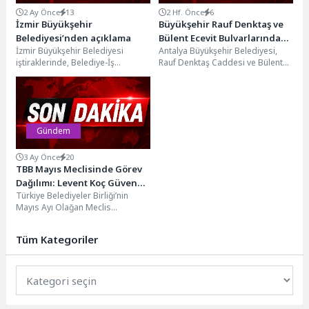
2 Ay Önce
13
2 Hf. Önce
6
İzmir Büyükşehir
Büyükşehir Rauf Denktaş ve
Belediyesi’nden açıklama
Bülent Ecevit Bulvarlarında
İzmir Büyükşehir Belediyesi
Antalya Büyükşehir Belediyesi,
asfalt çalışmalarına başlıyor
iştiraklerinde, Belediye-İş
Rauf Denktaş Caddesi ve Bülent
Sendikası ile yürütülen toplu iş
Ecevit Bulvarı’nda asfalt yenileme
sözleşmesi görüşmelerinde
çalışmalarına başlıyor. 27...
anlaşma sağlanamamasına
ilişkin...
Gündem
3 Ay Önce
20
TBB Mayıs Meclisinde Görev
Dağılımı: Levent Koç Güven
Türkiye Belediyeler Birliği’nin
Tazeledi
Mayıs Ayı Olağan Meclis
Toplantısı, yeni başkanın yanı sıra
meclis başkanlık divanı,...
Tüm Kategoriler