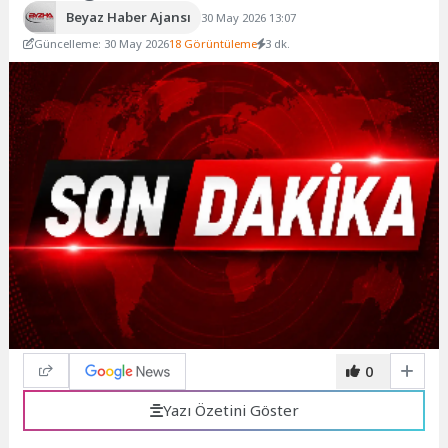
Beyaz Haber Ajansı
30 May 2026 13:07
Güncelleme: 30 May 2026
18 Görüntüleme
3 dk.
0
Yazı Özetini Göster