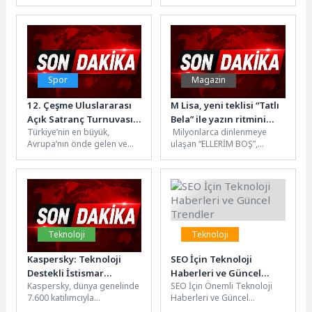
gerçekleştirilen Dünya Saati
ancak toplumda oldukça
kapsamında düzenlediği
yaygın görülen bir sağlık
etkinlikte çalışanlarının
sorunu. Şikâyetlerle...
çocuklarını doğayla
buluşturdu....
Spor
Magazin
12. Çeşme Uluslararası
M Lisa, yeni teklisi “Tatlı
Açık Satranç Turnuvası
Bela” ile yazın ritmini
Türkiye’nin en büyük,
Milyonlarca dinlenmeye
Başlıyor
belirlemeye hazırlanıyor.
Avrupa’nın önde gelen ve
ulaşan “ELLERİM BOŞ”,
dünyanın sayılı açık satranç
“ARABA” ve “SALINA SALINA”
organizasyonları arasında
ile dijital platformlarda geniş
gösterilen Çeşme...
kitlelere ulaşan,...
Teknoloji
Teknoloji
Kaspersky: Teknoloji
SEO İçin Teknoloji
Destekli İstismar
Haberleri ve Güncel
Kaspersky, dünya genelinde
SEO İçin Önemli Teknoloji
Mağdurlarının Yaklaşık
Trendler
7.600 katılımcıyla
Haberleri ve Güncel
Yarısı Faili Tanıyor
gerçekleştirilen
Trendler SEO dünyası