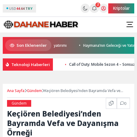
2
Kriptolar
USD
44.64 TRY
Son Eklenenler
 Darıca’ya modern ulaşım yatırımı
Haymana’nın Geleceği ve Yatırım Pot
Teknoloji Haberleri
Call of Duty: Mobile Sezon 4 – Sonsuz
Ana Sayfa
Gündem
Keçiören Belediyesi’nden Bayramda Vefa ve
Dayanışma Örneği
Gündem
0
Keçiören Belediyesi’nden
Bayramda Vefa ve Dayanışma
Örneği