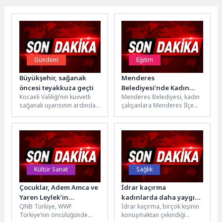
Gündem
Eğitim
Büyükşehir, sağanak
Menderes
öncesi teyakkuza geçti
Belediyesi’nde Kadın
Kocaeli Valiliği’nin kuvvetli
Menderes Belediyesi, kadın
Sağlığı Eğitimi
sağanak uyarısının ardından
çalışanlara Menderes İlçe
Kocaeli Büyükşehir
Sağlık Müdürlüğü ile birlikte
Belediyesi, kent genelinde
kadın sağlığı eğitimi
tüm birimleriyle hazırlıklarını
verdi.Menderes
tamamladı....
Belediyesi,...
Kültür Sanat
Sağlık
Çocuklar, Adem Amca ve
İdrar kaçırma
Yaren Leylek’in
kadınlarda daha yaygın
QNB Türkiye, WWF
İdrar kaçırma, birçok kişinin
Hikâyesiyle Doğanın
görülüyor
Türkiye’nin öncülüğünde
konuşmaktan çekindiği
Döngüsünü Keşfetti