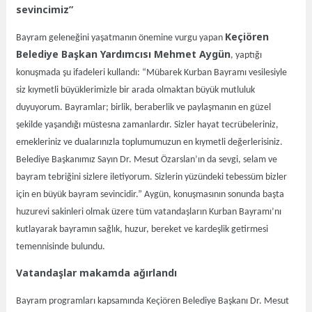
sevincimiz”
Keçiören
Bayram geleneğini yaşatmanın önemine vurgu yapan
Belediye Başkan Yardımcısı Mehmet Aygün
, yaptığı
konuşmada şu ifadeleri kullandı: “Mübarek Kurban Bayramı vesilesiyle
siz kıymetli büyüklerimizle bir arada olmaktan büyük mutluluk
duyuyorum. Bayramlar; birlik, beraberlik ve paylaşmanın en güzel
şekilde yaşandığı müstesna zamanlardır. Sizler hayat tecrübeleriniz,
emekleriniz ve dualarınızla toplumumuzun en kıymetli değerlerisiniz.
Belediye Başkanımız Sayın Dr. Mesut Özarslan’ın da sevgi, selam ve
bayram tebriğini sizlere iletiyorum. Sizlerin yüzündeki tebessüm bizler
için en büyük bayram sevincidir.” Aygün, konuşmasının sonunda başta
huzurevi sakinleri olmak üzere tüm vatandaşların Kurban Bayramı’nı
kutlayarak bayramın sağlık, huzur, bereket ve kardeşlik getirmesi
temennisinde bulundu.
Vatandaşlar makamda ağırlandı
Bayram programları kapsamında Keçiören Belediye Başkanı Dr. Mesut