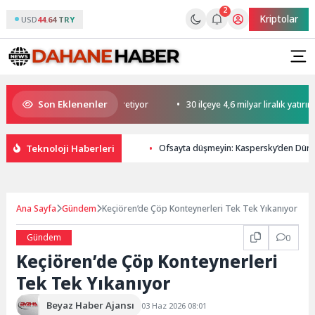
2
Kriptolar
USD
44.64 TRY
Son Eklenenler
u hem eğlendiriyor hem öğretiyor
30 ilçeye 4,6 milyar liralık yatırım
Teknoloji Haberleri
Ofsayta düşmeyin: Kaspersky’den Dünya 
Ana Sayfa
Gündem
Keçiören’de Çöp Konteynerleri Tek Tek Yıkanıyor
Gündem
0
Keçiören’de Çöp Konteynerleri
Tek Tek Yıkanıyor
Beyaz Haber Ajansı
03 Haz 2026 08:01