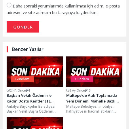
Daha sonraki yorumlarımda kullanılması için adım, e-posta
adresim ve site adresim bu tarayıcıya kaydedilsin.
GÖNDER
Benzer Yazılar
Gündem
Gündem
2 Hf. Önce
4
2 Ay Önce
15
Başkan Vekili Özdemir’e
Maltepe’de Atık Toplamada
Kadın Dostu Kentler III
Yeni Dönem: Mahalle Bazlı
Antalya Büyükşehir Belediyesi
Maltepe Belediyesi, mobilya,
Programı heyetinden ziyaret
Sabit Gün Uygulaması
Başkan Vekili Büşra Özdemir,
hafriyat ve iri hacimli atıkların
Başladı
Kadın Dostu Kentler III Programı
daha hızlı, düzenli ve
heyetini kabul etti....
sürdürülebilir şekilde
toplanabilmesi...