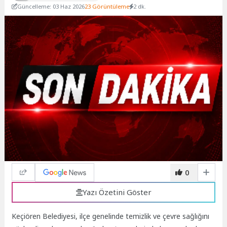
Güncelleme: 03 Haz 2026
23 Görüntüleme
2 dk.
0
Yazı Özetini Göster
Keçiören Belediyesi, ilçe genelinde temizlik ve çevre sağlığını