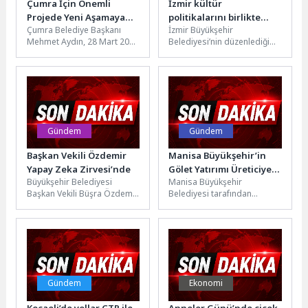
Çumra İçin Önemli
İzmir kültür
Projede Yeni Aşamaya
politikalarını birlikte
Çumra Belediye Başkanı
İzmir Büyükşehir
Gelindi
yazıyor
Mehmet Aydın, 28 Mart 2026
Belediyesi’nin düzenlediği
tarihinde ilçeyi ziyaret eden
İzmir Kültür Politikaları
İçişleri Bakanı Mustafa...
Çalıştayı, ulusal ve
uluslararası katılımcıları
Tarihi Havagazı
Fabrikası’nda...
Gündem
Gündem
Başkan Vekili Özdemir
Manisa Büyükşehir’in
Yapay Zeka Zirvesi’nde
Gölet Yatırımı Üreticiye
Büyükşehir Belediyesi
Manisa Büyükşehir
Can Suyu Olacak
Başkan Vekili Büşra Özdemir,
Belediyesi tarafından
Antalya Sanayici ve İş
Köprübaşı ilçesi Çavullar
İnsanları Derneği (ANSİAD)
Mahallesi’nde yapımı
ev sahipliğinde...
sürdürülen çok amaçlı gölet
projesinde çalışmaların...
Gündem
Ekonomi
Kocaeli’de yollar CTP ile
Anneler Günü’nde çiçek