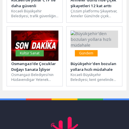
daha güvenli
şikayetleri 12 kat arttı
Kocaeli Büyükşehir
Çözüm platformu Şikayetvar,
Belediyesi, trafik güvenliğini
Anneler Günü’nde çiçek
artırmak amacıyla 2026
sitelerinin şikayetlerini
yılının ilk 6 ayında kent
inceledi. Yapılan açıklamaya
genelinde 7...
göre şikayetler yüzde bin...
Kültür Sanat
Gündem
Osmangazi’de Çocuklar
Büyükşehir’den bozulan
Doğayı Sanata İşliyor
yollara hızlı müdahale
Osmangazi Belediyesi’nin
Kocaeli Büyükşehir
Hüdavendigar Yetenek
Belediyesi, kent genelinde
Evi’nde başlattığı “Orman
altyapı sonrası bozulan
Sanatları Atölyesi”,
yolları hızla onararak ulaşım
çocukların doğadan
konforunu artırıyor. Bu...
toplanan materyalleri sanat
eserine...