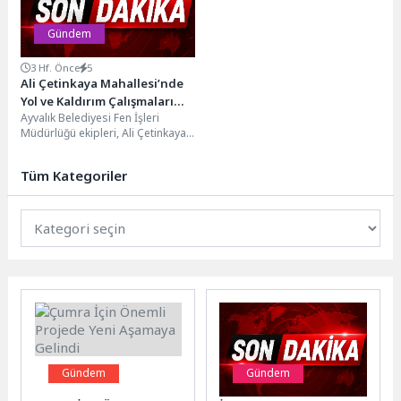
Gündem
3 Hf. Önce
5
Ali Çetinkaya Mahallesi’nde
Yol ve Kaldırım Çalışmaları
Ayvalık Belediyesi Fen İşleri
Sürüyor
Müdürlüğü ekipleri, Ali Çetinkaya
Mahallesi son durak bölgesinde
doğal gaz altyapı...
Tüm Kategoriler
Gündem
Gündem