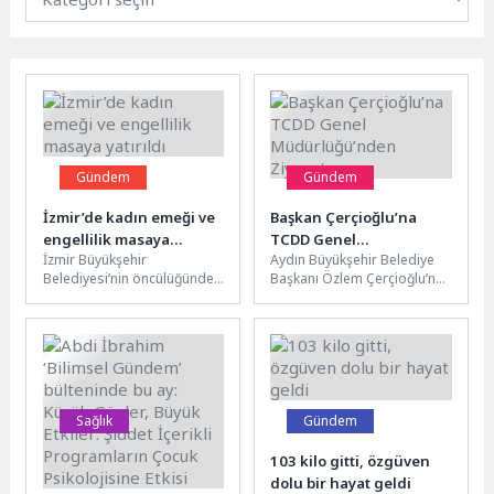
Gündem
Gündem
İzmir’de kadın emeği ve
Başkan Çerçioğlu’na
engellilik masaya
TCDD Genel
İzmir Büyükşehir
Aydın Büyükşehir Belediye
yatırıldı
Müdürlüğü’nden Ziyaret
Belediyesi’nin öncülüğünde
Başkanı Özlem Çerçioğlu’nu,
eşit ve erişilebilir bir yaşam
Türkiye Cumhuriyeti Devlet
için düzenlenen Kadın Emeği
Demiryolları Taşımacılık A.Ş.
ve Engellilik...
Genel Müdür Yardımcısı...
Sağlık
Gündem
Abdi İbrahim ‘Bilimsel
103 kilo gitti, özgüven
Gündem’ bülteninde bu
dolu bir hayat geldi