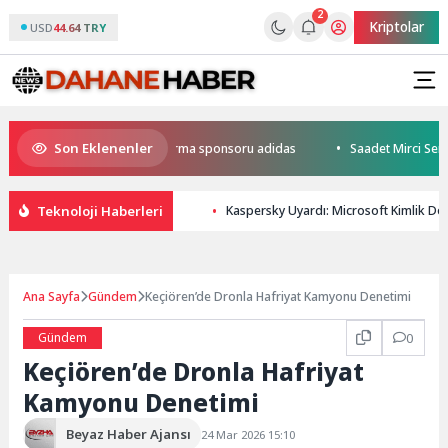
2
Kriptolar
USD
44.64 TRY
Son Eklenenler
ı Peron İstanbul’un resmi forma sponsoru adidas
Saadet Mirci Semt M
Teknoloji Haberleri
Kaspersky Uyardı: Microsoft Kimlik Do
Ana Sayfa
Gündem
Keçiören’de Dronla Hafriyat Kamyonu Denetimi
Gündem
0
Keçiören’de Dronla Hafriyat
Kamyonu Denetimi
Beyaz Haber Ajansı
24 Mar 2026 15:10