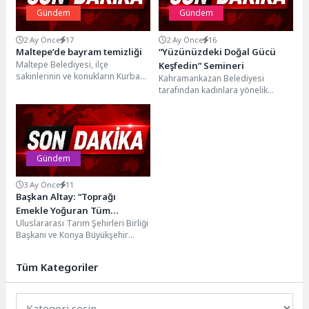
Gündem
Gündem
2 Ay Önce
17
2 Ay Önce
16
Maltepe’de bayram temizliği
“Yüzünüzdeki Doğal Gücü
Maltepe Belediyesi, ilçe
Keşfedin” Semineri
sakinlerinin ve konukların Kurban
Kahramankazan Belediyesi
Bayramı’nı daha temiz ve sağlıklı
tarafından kadınlara yönelik
bir ortamda geçirmeleri...
“Yüzünüzdeki Doğal Gücü
Keşfedin” semineri
düzenlendi. Kadınlar Lokali’nde
gerçekleştirilen seminerde, yüz...
Gündem
3 Ay Önce
11
Başkan Altay: “Toprağı
Emekle Yoğuran Tüm
Uluslararası Tarım Şehirleri Birliği
Çiftçilerimizin 14 Mayıs
Başkanı ve Konya Büyükşehir
Dünya Çiftçiler Günü’nü
Belediye Başkanı Uğur İbrahim
Kutluyorum”
Altay, tüm çiftçilerin...
Tüm Kategoriler