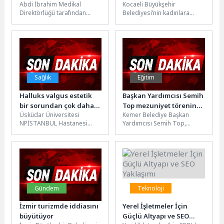
Abdi İbrahim Medikal
Kocaeli Büyükşehir
ay: Küçük Gözler, Büyük
Direktörlüğü tarafından
Belediyesi’nin kadınlara
Etkiler: Şiddet İçerikli
hazırlanan “Bilimsel
yönelik hayata geçirdiği
Programların Çocuk
Gündem” bültenlerinin yeni
Anne Şehir Merkezleri,
Psikolojisine Etkisi
sayısında, erken çocukluk
kadınların hayatına
döneminde şiddet...
dokunmaya devam ediyor....
Sağlık
Eğitim
Halluks valgus estetik
Başkan Yardımcısı Semih
bir sorundan çok daha
Top mezuniyet törenine
Üsküdar Üniversitesi
Kemer Belediye Başkan
fazlası!
katıldı
NPİSTANBUL Hastanesi
Yardımcısı Semih Top,
Ortopedi ve Travmatoloji
Arslanbucak Anaokulu’nun
Uzmanı Prof. Dr. Murat
yıl sonu gösterileri ve
Demiroğlu, halluks valgusun
mezuniyet törenine
nedenleri...
katıldı. Arslanbucak...
Gündem
Teknoloji
İzmir turizmde iddiasını
Yerel İşletmeler İçin
büyütüyor
Güçlü Altyapı ve SEO