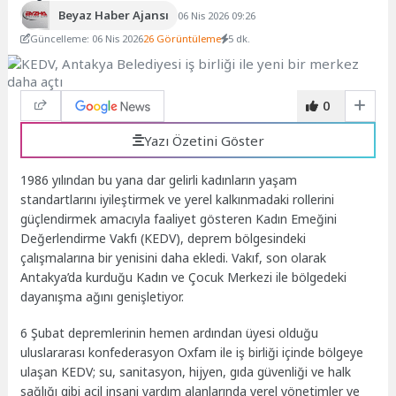
Beyaz Haber Ajansı
06 Nis 2026 09:26
Güncelleme: 06 Nis 2026
26 Görüntüleme
5 dk.
0
Yazı Özetini Göster
1986 yılından bu yana dar gelirli kadınların yaşam
standartlarını iyileştirmek ve yerel kalkınmadaki rollerini
güçlendirmek amacıyla faaliyet gösteren Kadın Emeğini
Değerlendirme Vakfı (KEDV), deprem bölgesindeki
çalışmalarına bir yenisini daha ekledi. Vakıf, son olarak
Antakya’da kurduğu Kadın ve Çocuk Merkezi ile bölgedeki
dayanışma ağını genişletiyor.
6 Şubat depremlerinin hemen ardından üyesi olduğu
uluslararası konfederasyon Oxfam ile iş birliği içinde bölgeye
ulaşan KEDV; su, sanitasyon, hijyen, gıda güvenliği ve halk
sağlığı gibi acil insani yardım alanlarında yerel yönetimler ve