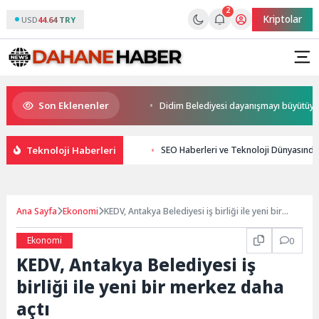
2
Kriptolar
USD
44.64 TRY
Son Eklenenler
kupalar sahiplerini buldu
Didim Belediyesi dayanışmayı büyütüyor
Teknoloji Haberleri
SEO Haberleri ve Teknoloji Dünyasında
Ana Sayfa
Ekonomi
KEDV, Antakya Belediyesi iş birliği ile yeni bir
merkez daha açtı
Ekonomi
0
KEDV, Antakya Belediyesi iş
birliği ile yeni bir merkez daha
açtı