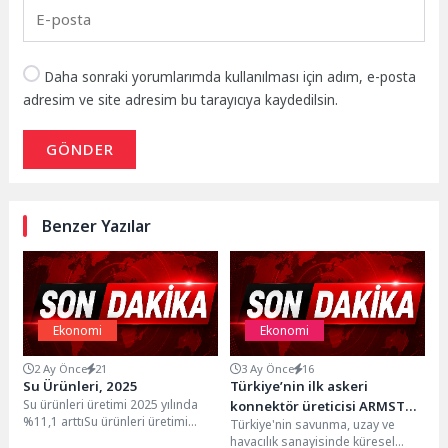
Daha sonraki yorumlarımda kullanılması için adım, e-posta
adresim ve site adresim bu tarayıcıya kaydedilsin.
GÖNDER
Benzer Yazılar
Ekonomi
Ekonomi
2 Ay Önce
21
3 Ay Önce
16
Su Ürünleri, 2025
Türkiye’nin ilk askeri
Su ürünleri üretimi 2025 yılında
konnektör üreticisi ARMSTO,
%11,1 arttıSu ürünleri üretimi
Türkiye'nin savunma, uzay ve
SAHA 2026’daydı
2025 yılında bir önceki yıla göre...
havacılık sanayisinde küresel