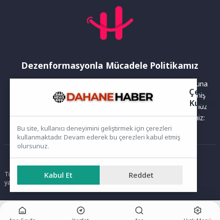
Dezenformasyonla Mücadele Politikamız
Yayınlanan haberler doğruluk ilkesi gözetilerek hazırlanır. Buna
Çerez
rağmen bazı içeriklerde eksik, hatalı veya güncelliğini yitirmiş
Kullanı
bilgiler bulunabilir.Yanlış veya yanıltıcı olduğunu düşündüğünüz
haberleri aşağıdaki iletişim kanallarından bize bildirebilirsiniz:
Bu site, kullanıcı deneyimini geliştirmek için çerezleri
kullanmaktadır. Devam ederek bu çerezleri kabul etmiş
olursunuz.
Ana Sayfa
Tüm hakları saklıdır. Sitede yer alan içerikler izinsiz kopyalanamaz,
Kabul Et
Reddet
yayımlanamaz ve kullanılamaz.