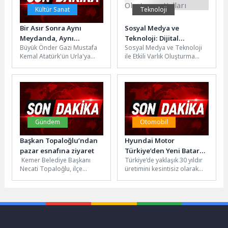
Kültür Sanat
Teknoloji
Bir Asır Sonra Aynı
Sosyal Medya ve
Meydanda, Aynı
Teknoloji: Dijital
Büyük Önder Gazi Mustafa
Sosyal Medya ve Teknoloji
Cumhuriyet Sevdasıyla
Dünyada Etkili Varlık
Kemal Atatürk'ün Urla'ya
ile Etkili Varlık Oluşturma
Oluşturma Yolları
gelişinin 100. yılı, düzenlenen
Yolları Sosyal medya ve
tören ve kortej yürüyüşüyle...
teknolojinin hızla geliştiği...
Gündem
Otomobil
Başkan Topaloğlu’ndan
Hyundai Motor
pazar esnafına ziyaret
Türkiye’den Yeni Batarya
Kemer Belediye Başkanı
Türkiye’de yaklaşık 30 yıldır
Yatırımı
Necati Topaloğlu, ilçe
üretimini kesintisiz olarak
merkezinde kurulan sebze
sürdüren Hyundai Motor
ve meyve pazarını ziyaret
Türkiye (HMTR), Ağustos
ederek pazar...
ayında seri üretimine...