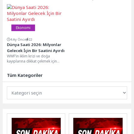
vitrini SAHA 2026 sona erdi. Vefa
Kuzu tarafından...
Ekonomi
4 Ay Önce
22
Dünya Saati 2026: Milyonlar
Gelecek İçin Bir Saatini Ayırdı
WWF’in iklim krizi ve doğa
kayıplarına dikkat çekmek için
2007’den bu yana gerçekleştirdiği
küresel etkinlik...
Tüm Kategoriler