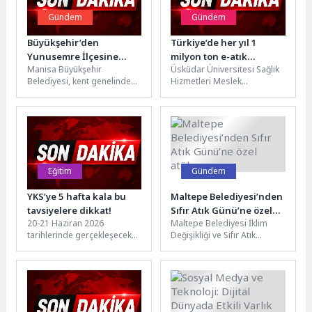
Gündem
Gündem
Büyükşehir’den
Türkiye’de her yıl 1
Yunusemre İlçesine
milyon ton e-atık
Manisa Büyükşehir
Üsküdar Üniversitesi Sağlık
Modern Sosyal Tesis
oluşuyor!
Belediyesi, kent genelinde
Hizmetleri Meslek
sosyal yaşam alanlarını
Yüksekokulu Çevre Sağlığı
artırmaya yönelik
Programı Bşk. Öğr. Gör.
yatırımlarını sürdürüyor. Bu
Tuğçe Yılmaz Karan,...
kapsamda Yunusemre...
Eğitim
Gündem
YKS’ye 5 hafta kala bu
Maltepe Belediyesi’nden
tavsiyelere dikkat!
Sıfır Atık Günü’ne özel
20-21 Haziran 2026
Maltepe Belediyesi İklim
atölye
tarihlerinde gerçekleşecek
Değişikliği ve Sıfır Atık
Yükseköğretim Kurumları
Müdürlüğü 30 Mart
Sınavı’na (YKS) 5 hafta kaldı.
Uluslararası Sıfır Atık
İstanbul Atlas Üniversitesi...
Günü’nde “Tohumlu...