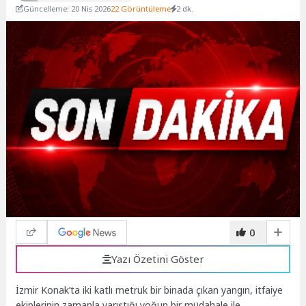
Güncelleme: 20 Nis 2026
22 Görüntüleme
2 dk.
0
Yazı Özetini Göster
İzmir Konak’ta iki katlı metruk bir binada çıkan yangın, itfaiye
ekiplerinin zamanla yarıştığı yoğun bir müdahale ile