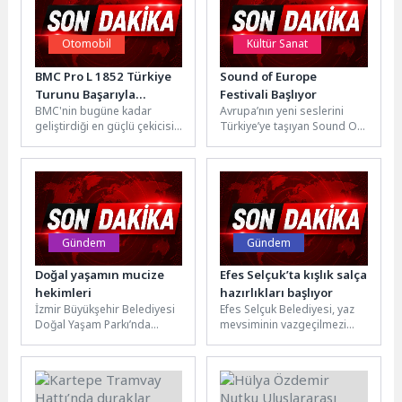
Otomobil
Kültür Sanat
BMC Pro L 1852 Türkiye
Sound of Europe
Turunu Başarıyla
Festivali Başlıyor
BMC'nin bugüne kadar
Avrupa’nın yeni seslerini
Tamamladı
geliştirdiği en güçlü çekicisi
Türkiye’ye taşıyan Sound Of
BMC PRO L 1852, Temmuz
Europe Festivali, Kadıköy
ayı boyunca
Belediyesi’nin ev
gerçekleştirilen...
sahipliğinde 18-19
Temmuz...
Gündem
Gündem
Doğal yaşamın mucize
Efes Selçuk’ta kışlık salça
hekimleri
hazırlıkları başlıyor
İzmir Büyükşehir Belediyesi
Efes Selçuk Belediyesi, yaz
Doğal Yaşam Parkı’nda
mevsiminin vazgeçilmezi
sezaryenle dünyaya gelen
olan salça yapımını bu yıl da
ceylanın nefes almadığını
kolaylaştırıyor. Efes
fark eden veteriner...
Selçuk'ta...