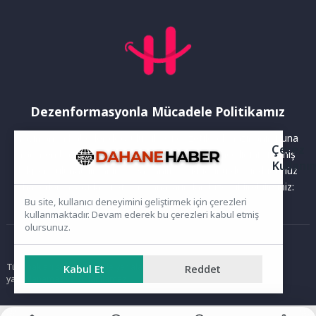
Dezenformasyonla Mücadele Politikamız
Yayınlanan haberler doğruluk ilkesi gözetilerek hazırlanır. Buna
Çerez
rağmen bazı içeriklerde eksik, hatalı veya güncelliğini yitirmiş
Kullanı
bilgiler bulunabilir.Yanlış veya yanıltıcı olduğunu düşündüğünüz
haberleri aşağıdaki iletişim kanallarından bize bildirebilirsiniz:
Bu site, kullanıcı deneyimini geliştirmek için çerezleri
kullanmaktadır. Devam ederek bu çerezleri kabul etmiş
olursunuz.
Ana Sayfa
Tüm hakları saklıdır. Sitede yer alan içerikler izinsiz kopyalanamaz,
Kabul Et
Reddet
yayımlanamaz ve kullanılamaz.