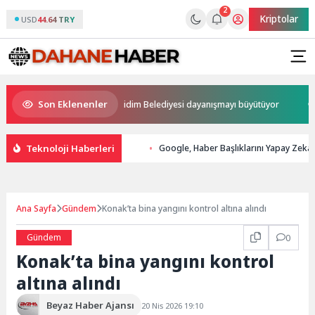
2
Kriptolar
USD
44.64 TRY
Son Eklenenler
ahiplerini buldu
Didim Belediyesi dayanışmayı büyütüyor
Baş
Teknoloji Haberleri
Google, Haber Başlıklarını Yapay Zeka 
Ana Sayfa
Gündem
Konak’ta bina yangını kontrol altına alındı
Gündem
0
Konak’ta bina yangını kontrol
altına alındı
Beyaz Haber Ajansı
20 Nis 2026 19:10