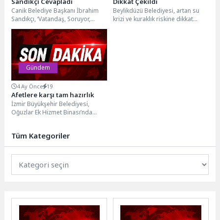
Sandıkçı Cevapladı
Dikkat Çekildi
Canik Belediye Başkanı İbrahim
Beylikdüzü Belediyesi, artan su
Sandıkçı, ‘Vatandaş, Soruyor,
krizi ve kuraklık riskine dikkat
Başkan Cevaplıyor’ programıyla
çekmek amacıyla Dünya Su Günü
Belediye Evleri Mahallesi
kapsamında...
sakinlerinin taleplerini...
Gündem
4 Ay Önce
19
Afetlere karşı tam hazırlık
İzmir Büyükşehir Belediyesi,
Oğuzlar Ek Hizmet Binası’nda
düzenlediği deprem ve yangın
tatbikatıyla personelin kriz
Tüm Kategoriler
anlarında...