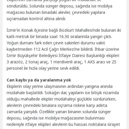
söndürüldü. Solunda sünger deposu, sağında ise mobilya
mağazası bulunan binadaki alevler, çevredeki yapılara
sıçramadan kontrol altına alındı.
İzmir’in Konak ilçesine bağlı Bozkurt Mahallesi’nde bulunan iki
katlı metruk bir binada saat 16.30 sıralarında yangın çıktı.
Yoğun dumanı fark eden çevre sakinleri durumu vakit
kaybetmeden 112 Acil Çağrı Merkezi’ne bildirdi. İhbar üzerine
İzmir Büyükşehir Belediyesi İtfaiye Dairesi Başkanlığı ekipleri
3 arazöz, 2 tonaj araç, 1 merdivenli araç, 1 AKS aracı ve 25
personel ile hızla olay yerine sevk edildi.
Can kaybı ya da yaralanma yok
Ekiplerin olay yerine ulaşmasının ardından yangına anında
müdahale başlatıldı. Sokağın dar, yapıların ise bitişik nizamda
olduğu mahallede ekipler müdahaleyi güçlükle sürdürürken,
alevlerin çevredeki binalara sıçrama riskine karşı adeta
zamanla yarışıldı. Özellikle yanan binanın solunda sünger
deposu, sağında ise mobilya mağazasının bulunması
nedeniyle itfaiye ekipleri alevlerin bu hassas noktalara sirayet