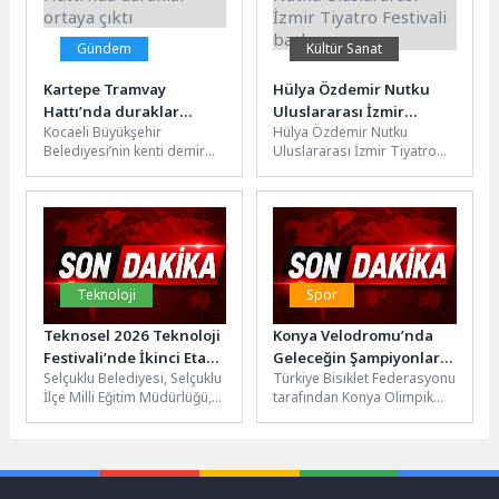
Gündem
Kültür Sanat
Kartepe Tramvay
Hülya Özdemir Nutku
Hattı’nda duraklar
Uluslararası İzmir
Kocaeli Büyükşehir
Hülya Özdemir Nutku
ortaya çıktı
Tiyatro Festivali başlıyor
Belediyesi’nin kenti demir
Uluslararası İzmir Tiyatro
ağlarla örme hedefleri
Festivali, İzmir Büyükşehir
doğrultusunda
Belediyesi tarafından 44. kez
projelendirdiği Kartepe
düzenleniyor. 27...
Tramvay Hattı’nda işler her...
Teknoloji
Spor
Teknosel 2026 Teknoloji
Konya Velodromu’nda
Festivali’nde İkinci Etap
Geleceğin Şampiyonları
Selçuklu Belediyesi, Selçuklu
Türkiye Bisiklet Federasyonu
Başladı
Piste Çıktı: 200 Sporcu
İlçe Milli Eğitim Müdürlüğü,
tarafından Konya Olimpik
Konya’da Buluştu
KOP Bölge Kalkınma İdaresi
Velodromu'nda düzenlenen
Başkanlığı ve İnnoPark iş...
Pist Bisikleti Kupası ve
Gelişim Kampı, yaklaşık...