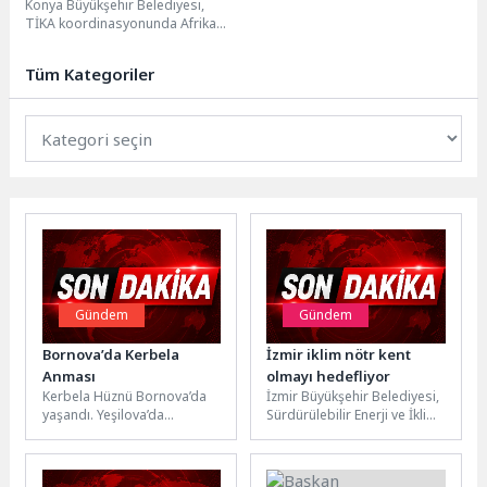
Konya Büyükşehir Belediyesi,
İtfaiye Eğitimi Verdi
TİKA koordinasyonunda Afrika
ülkesi Cibuti’de itfaiye teşkilatı
personeline yönelik “Uluslararası
Tüm Kategoriler
İleri Seviye...
Gündem
Gündem
Bornova’da Kerbela
İzmir iklim nötr kent
Anması
olmayı hedefliyor
Kerbela Hüznü Bornova’da
İzmir Büyükşehir Belediyesi,
yaşandı. Yeşilova’da
Sürdürülebilir Enerji ve İklim
düzenlenen İmam Hüseyin
Eylem Planı'nı (SECAP)
ve Kerbela Şehitlerini Anma
güncelleyerek kentin 2050
Programı’nda 1387 yıldır
iklim vizyonunu...