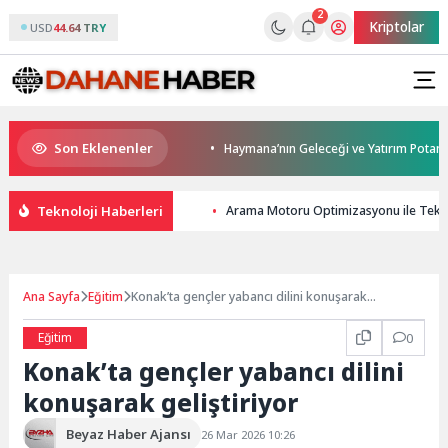
2
Kriptolar
USD
44.64 TRY
Son Eklenenler
’ya modern ulaşım yatırımı
Haymana’nın Geleceği ve Yatırım Potansiyeli
Teknoloji Haberleri
Arama Motoru Optimizasyonu ile Tekno
Ana Sayfa
Eğitim
Konak’ta gençler yabancı dilini konuşarak
geliştiriyor
Eğitim
0
Konak’ta gençler yabancı dilini
konuşarak geliştiriyor
Beyaz Haber Ajansı
26 Mar 2026 10:26