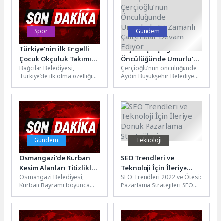
dinmeyen...
Spor
Gündem
Türkiye’nin ilk Engelli
Başkan Çerçioğlu’nun
Çocuk Okçuluk Takımı
Öncülüğünde Umurlu’da
Bağcılar Belediyesi,
Çerçioğlu’nun öncülüğünde
Bağcılar’da kuruldu
Eş Zamanlı Çalışmalar
Türkiye’de ilk olma özelliği
Aydın Büyükşehir Belediyesi
Devam Ediyor
taşıyan Engelli Çocuk
tarafından kentin dört bir
Okçuluk Takımı’nı kurdu. Bu
yanında hayata geçirilen
kapsamda Bağcılar...
çalışmalar vatandaşlarla
buluşmaya...
Gündem
Teknoloji
Osmangazi’de Kurban
SEO Trendleri ve
Kesim Alanları Titizlikle
Teknoloji İçin İleriye
Osmangazi Belediyesi,
SEO Trendleri 2022 ve Ötesi:
Temizleniyor
Dönük Pazarlama
Kurban Bayramı boyunca
Pazarlama Stratejileri SEO
Stratejileri
vatandaşların ibadetlerini
dünyasında sürekli değişen
sağlıklı, hijyenik ve güvenli
trendler doğrultusunda,
bir ortamda yerine
dijital pazarlama...
getirebilmeleri...