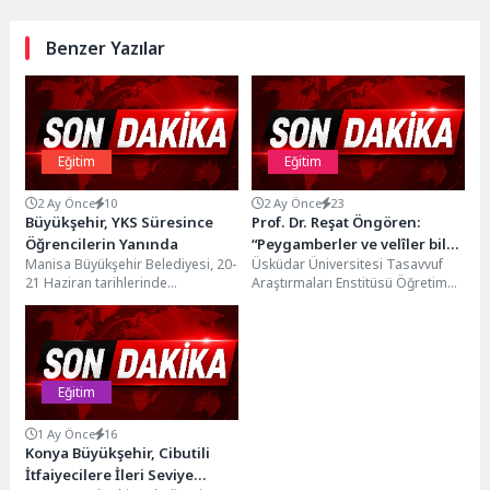
Benzer Yazılar
Eğitim
Eğitim
2 Ay Önce
10
2 Ay Önce
23
Büyükşehir, YKS Süresince
Prof. Dr. Reşat Öngören:
Öğrencilerin Yanında
“Peygamberler ve velîler bile
Manisa Büyükşehir Belediyesi, 20-
Üsküdar Üniversitesi Tasavvuf
Hak ve hakikatle buluşmadan
21 Haziran tarihlerinde
Araştırmaları Enstitüsü Öğretim
önce yalnızlık yaşıyor!”
gerçekleştirilecek Yükseköğretim
Üyesi Prof. Dr. Reşat Öngören,
Kurumları Sınavı (YKS) süresince
hakîkate giden yolda yalnızlığın...
öğrencilerin ve ailelerinin...
Eğitim
1 Ay Önce
16
Konya Büyükşehir, Cibutili
İtfaiyecilere İleri Seviye