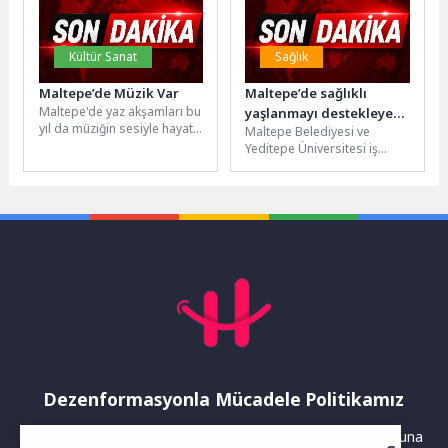
Kültür Sanat
Sağlık
Maltepe’de Müzik Var
Maltepe’de sağlıklı
Maltepe'de yaz akşamları bu
yaşlanmayı destekleyen
yıl da müziğin sesiyle hayat
Maltepe Belediyesi ve
atölye çalışması yapıldı
buluyor. Maltepe
Yeditepe Üniversitesi iş
Belediyesi'nin "Sandalyeni
birliğiyle sağlıklı yaşlanmayı
Kap Gel"...
ve aktif yaşama devam
etmeyi destekleyen...
Dezenformasyonla Mücadele Politikamız
Yayınlanan haberler doğruluk ilkesi gözetilerek hazırlanır. Buna