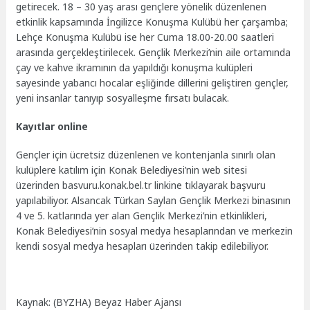
getirecek. 18 – 30 yaş arası gençlere yönelik düzenlenen
etkinlik kapsamında İngilizce Konuşma Kulübü her çarşamba;
Lehçe Konuşma Kulübü ise her Cuma 18.00-20.00 saatleri
arasında gerçekleştirilecek. Gençlik Merkezi’nin aile ortamında
çay ve kahve ikramının da yapıldığı konuşma kulüpleri
sayesinde yabancı hocalar eşliğinde dillerini geliştiren gençler,
yeni insanlar tanıyıp sosyalleşme fırsatı bulacak.
Kayıtlar online
Gençler için ücretsiz düzenlenen ve kontenjanla sınırlı olan
kulüplere katılım için Konak Belediyesi’nin web sitesi
üzerinden basvuru.konak.bel.tr linkine tıklayarak başvuru
yapılabiliyor. Alsancak Türkan Saylan Gençlik Merkezi binasının
4 ve 5. katlarında yer alan Gençlik Merkezi’nin etkinlikleri,
Konak Belediyesi’nin sosyal medya hesaplarından ve merkezin
kendi sosyal medya hesapları üzerinden takip edilebiliyor.
Kaynak: (BYZHA) Beyaz Haber Ajansı