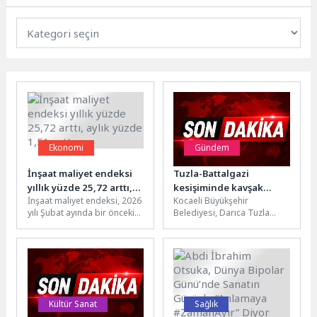
Ekonomi
Gündem
İnşaat maliyet endeksi
Tuzla-Battalgazi
yıllık yüzde 25,72 arttı,
kesişiminde kavşak
İnşaat maliyet endeksi, 2026
Kocaeli Büyükşehir
aylık yüzde 1,51 arttı
çalışması başladı
yılı Şubat ayında bir önceki
Belediyesi, Darıca Tuzla
aya göre %1,51 arttı, bir
Caddesi ile Battalgazi
önceki...
Caddesi’nin kesişiminde
hayata geçireceği yeni
kavşak düzenlemesi...
Kültür Sanat
Sağlık