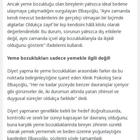
Ancak yeme bozukluğu olan bireylerin yalnızca ideal bedene
ulaşmaya çalışmadığını vurgulayan Elbaşoğlu, “Aynı zamanda
kendi mevcut bedenlerini de gerçekçi olmayan bir biçimde
algılarlar. Oldukça zayıf bir kişi kendisini hâlâ kilolu olarak
değerlendirebilir. Bu durum, sorunun yalnızca dış etkilerle
değil, aynı zamanda içsel algı bozukluklarıyla da ilişkili
olduğunu gösterir.” ifadelerini kullandı.
Yeme bozuklukları sadece yemekle ilgili değil!
Diyet yapma ile yeme bozuklukları arasındaki farkın da bu
noktada belirginleştiğine işaret eden Klinik Psikolog Sera
Elbaşoğlu, “Her ne kadar yüzeyde benzer davranışlar içeriyor
gibi görünseler de, iki durumun altında yatan zihinsel ve
duygusal süreçler oldukça farklıdır.” dedi.
Diyet yapmanın genellikle belirli bir hedef doğrultusunda,
kontrollü ve sınırlı bir süreyi kapsayan bir davranış olduğunu;
buna karşılık yeme bozukluklarında bireyin zihninin sürekli
olarak yemek yememek ve beden üzerine yoğunlaştığını
kaydeden Elbaşoğlu, sözlerini şöyle tamamladı: