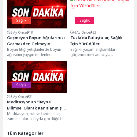
Sağlık
Sağlık
2 Ay Önce
18
4 Ay Önce
23
Geçmeyen Boyun Ağrılarınızı
Tuzla’da Buluştular, Sağlık
Görmezden Gelmeyin!
İçin Yürüdüler
Boyun fıtığı yetişkinlerde boyun
Sağlıklı yaşam alışkanlıklarını
ağrısının yaygın nedenleri
güçlendirmek amacıyla
arasında yer alıyor. Hastalığın
gerçekleştirilen etkinlikte,
şiddeti hafiften şiddetliye ve...
uzmanlar eşliğinde sabah
egzersizi yapıldı. Kişiselleştirilmiş
ve Fonksiyonel...
Sağlık
3 Ay Önce
21
Meditasyonun “Beyne”
Bilimsel Olarak Kanıtlanmış 4
Meditasyon, ruh ve bedenin eş
Olumlu Etkisi
zamanlı olarak fayda gördüğü bir
zihinsel eğitim tekniği olarak
tanımlanıyor....
Tüm Kategoriler