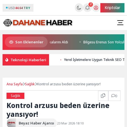
2
Kriptolar
USD
44.64 TRY
Son Eklenenler
eceğin Yüzücüleri Sertifikalarını Aldı
Bilgesu Erenus Son Yolculuğun
Teknoloji Haberleri
Yerel İşletmelere Uygun Teknik SEO Tak
Ana Sayfa
Sağlık
Kontrol arzusu beden üzerine yansıyor!
Sağlık
0
Kontrol arzusu beden üzerine
yansıyor!
Beyaz Haber Ajansı
23 Mar 2026 18:10