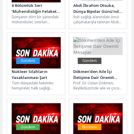
6 Bölümlük Seri
Abdi İbrahim Otsuka,
‘Mühendisliğin Felaketle
Dünya Bipolar Günü’nde
Dünyanın dört bir yanındaki
Ruh sağlığı alanındaki öncü
Sınavı’, 7 Haziran Pazar
Sanatın Gücüyle
mühendisler, sınırları
çalışmalarıyla tanınan Abdi
22.00’de National
“Anlamaya #ZamanAyır”
zorlayan modern şaheserler
İbrahim Otsuka (AIO), 30
Geographic
Diyor
inşa etse de her yeni atılım...
Mart Dünya Bipolar
Ekranlarında Başlıyor!
Günü’nde...
Gündem
Gündem
Nükleer Silahların
Dökmen’den Aile İçi
Yasaklanması Şart
İletişime Dair Önemli
Tüm dünyadaki hekimler,
Prof. Dr. Üstün Dökmen,
Mesajlar
hemşireler, halk sağlığı
Beylikdüzü’nde aile ve çocuk
profesyonelleri ve tıp
gelişimi konulu keyifli bir
öğrencileri adına konuşan
söyleşi gerçekleştirdi.
TTB, nükleer silahların...
Beylikdüzü...
Gündem
Ekonomi