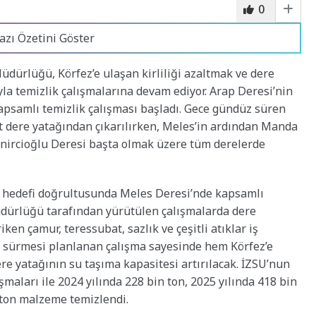
0
azı Özetini Göster
dürlüğü, Körfez’e ulaşan kirliliği azaltmak ve dere
la temizlik çalışmalarına devam ediyor. Arap Deresi’nin
apsamlı temizlik çalışması başladı. Gece gündüz süren
t dere yatağından çıkarılırken, Meles’in ardından Manda
ynircioğlu Deresi başta olmak üzere tüm derelerde
z hedefi doğrultusunda Meles Deresi’nde kapsamlı
Müdürlüğü tarafından yürütülen çalışmalarda dere
en çamur, teressubat, sazlık ve çeşitli atıklar iş
ay sürmesi planlanan çalışma sayesinde hem Körfez’e
ere yatağının su taşıma kapasitesi artırılacak. İZSU’nun
şmaları ile 2024 yılında 228 bin ton, 2025 yılında 418 bin
7 ton malzeme temizlendi.