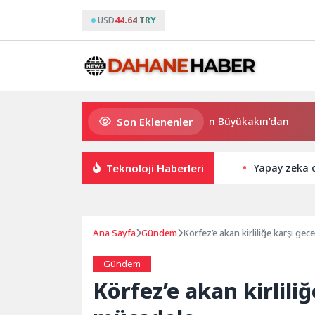
USD
44.64 TRY
Son Eklenenler
Süper Enduro’da start Başkan Büyükakın’dan
Büyükş
Teknoloji Haberleri
Yapay zeka ce
Ana Sayfa
Gündem
Körfez’e akan kirliliğe karşı g
Gündem
Körfez’e akan kirlili