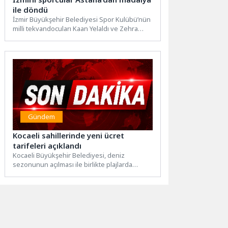
ile döndü
İzmir Büyükşehir Belediyesi Spor Kulübü’nün
milli tekvandocuları Kaan Yelaldı ve Zehra
Gürbüz, Kazakistan’ın Astana kentinde...
Gündem
Kocaeli sahillerinde yeni ücret
tarifeleri açıklandı
Kocaeli Büyükşehir Belediyesi, deniz
sezonunun açılması ile birlikte plajlarda
sunulacak şemsiye, şezlong ve çadır kamp...