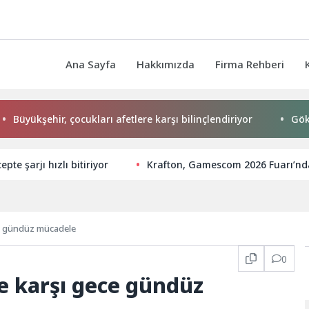
Ana Sayfa
Hakkımızda
Firma Rehberi
ehir, çocukları afetlere karşı bilinçlendiriyor
Gökeyüp Mah
pte şarjı hızlı bitiriyor
Krafton, Gamescom 2026 Fuarı’nda 
ece gündüz mücadele
0
ğe karşı gece gündüz