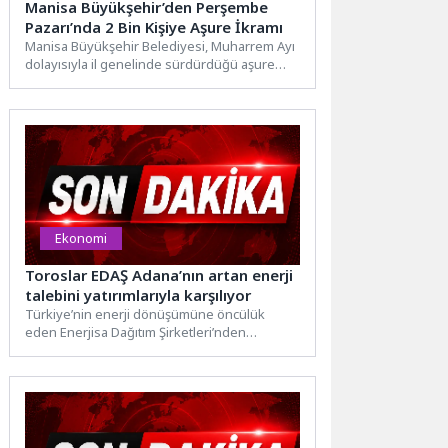
Manisa Büyükşehir’den Perşembe
Pazarı’nda 2 Bin Kişiye Aşure İkramı
Manisa Büyükşehir Belediyesi, Muharrem Ayı
dolayısıyla il genelinde sürdürdüğü aşure
ikramları kapsamında Şehzadeler ilçesindeki
Perşembe...
Ekonomi
Toroslar EDAŞ Adana’nın artan enerji
talebini yatırımlarıyla karşılıyor
Türkiye’nin enerji dönüşümüne öncülük
eden Enerjisa Dağıtım Şirketleri’nden
Toroslar EDAŞ, 2026 yılında Adana’da 1
milyon...