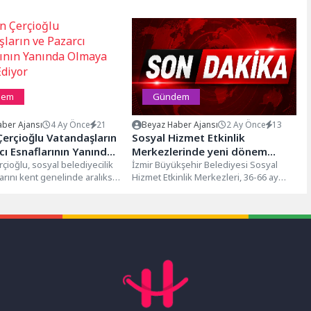
dem
Gündem
ber Ajansı
4 Ay Önce
21
Beyaz Haber Ajansı
2 Ay Önce
13
erçioğlu Vatandaşların
Sosyal Hizmet Etkinlik
cı Esnaflarının Yanında
Merkezlerinde yeni dönem
Devam Ediyor
çioğlu, sosyal belediyecilik
heyecanı
İzmir Büyükşehir Belediyesi Sosyal
rını kent genelinde aralıksız
Hizmet Etkinlik Merkezleri, 36-66 ay
r.Aydın Büyükşehir
arası çocukları yeni hizmet döneminde
 Efeler, Söke, Çine ve...
de...