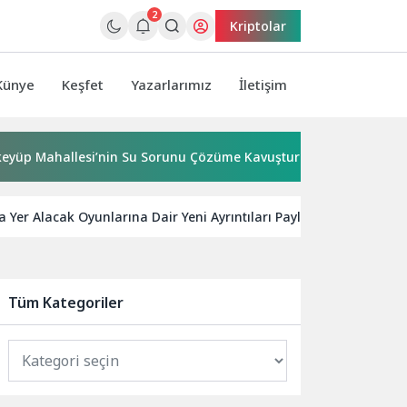
2
Kriptolar
Künye
Keşfet
Yazarlarımız
İletişim
allesi’nin Su Sorunu Çözüme Kavuşturuldu
Bornova’ya 7
Yer Alacak Oyunlarına Dair Yeni Ayrıntıları Paylaştı
Voda
Tüm Kategoriler