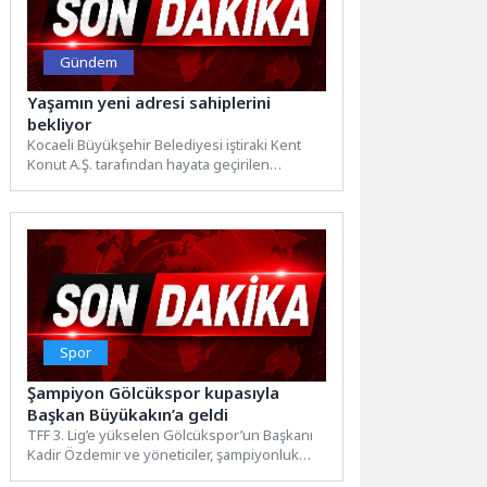
Gündem
Yaşamın yeni adresi sahiplerini
bekliyor
Kocaeli Büyükşehir Belediyesi iştiraki Kent
Konut A.Ş. tarafından hayata geçirilen
“Kartepe Evleri Projesi”nde çalışmalar
planlanan...
Spor
Şampiyon Gölcükspor kupasıyla
Başkan Büyükakın’a geldi
TFF 3. Lig’e yükselen Gölcükspor’un Başkanı
Kadir Özdemir ve yöneticiler, şampiyonluk
kupası ile birlikte Kocaeli...