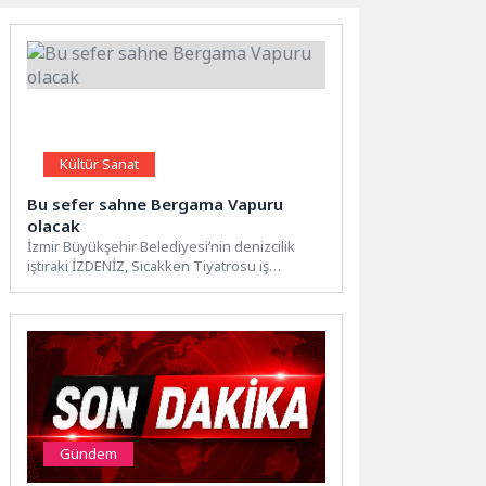
Kültür Sanat
Bu sefer sahne Bergama Vapuru
olacak
İzmir Büyükşehir Belediyesi’nin denizcilik
iştiraki İZDENİZ, Sıcakken Tiyatrosu iş
birliğiyle çocuklara yönelik çevre temalı özel...
Gündem