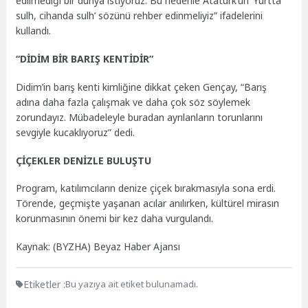
edilmediği bir dünya istiyoruz. Bu nedenle Atatürk’ün ‘Yurtta
sulh, cihanda sulh’ sözünü rehber edinmeliyiz” ifadelerini
kullandı.
“DİDİM BİR BARIŞ KENTİDİR”
Didim’in barış kenti kimliğine dikkat çeken Gençay, “Barış
adına daha fazla çalışmak ve daha çok söz söylemek
zorundayız. Mübadeleyle buradan ayrılanların torunlarını
sevgiyle kucaklıyoruz” dedi.
ÇİÇEKLER DENİZLE BULUŞTU
Program, katılımcıların denize çiçek bırakmasıyla sona erdi.
Törende, geçmişte yaşanan acılar anılırken, kültürel mirasın
korunmasının önemi bir kez daha vurgulandı.
Kaynak: (BYZHA) Beyaz Haber Ajansı
Etiketler :
Bu yazıya ait etiket bulunamadı.