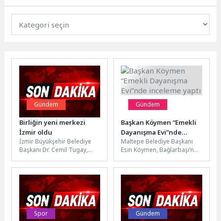
Gündem
Gündem
Birliğin yeni merkezi
Başkan Köymen “Emekli
İzmir oldu
Dayanışma Evi”nde
İzmir Büyükşehir Belediye
Maltepe Belediye Başkanı
inceleme yaptı
Başkanı Dr. Cemil Tugay,
Esin Köymen, Bağlarbaşı’nda
Türkiye Sağlıklı Kentler
yapımı devam eden “Emekli
Birliği’nin 45’inci Olağan
Dayanışma Evi”nde yapılan
Meclis Toplantısı’nda,...
çalışmaları inceledi....
Spor
Gündem