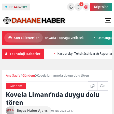
2
Kriptolar
USD
44.64 TRY
Son Eklenenler
tını Kaybetti: Kuzey Makedonya’da Toprağa Verilecek
Osmangazi’de Ge
Teknoloji Haberleri
Kaspersky, Tehdit İstihbaratı Raporlam
Ana Sayfa
Gündem
Kovela Limanı’nda duygu dolu tören
Gündem
0
Kovela Limanı’nda duygu dolu
tören
Beyaz Haber Ajansı
05 Nis 2026 22:17