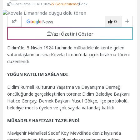
Güncelleme: 05 Nis 2026
27 Görüntüleme
2 dk.
0
Yazı Özetini Göster
Didim’de, 5 Nisan 1924 tarihinde mübadele ile kente gelen
vatandaşların anısına Kovela Limanı’nda çiçek bırakma töreni
düzenlendi.
YOĞUN KATILIM SAĞLANDI
Didim Rumeli Kültürünü Yaşatma ve Dayanışma Derneği
öncülüğünde gerçekleştirilen törene; Didim Belediye Başkanı
Hatice Gençay, Dernek Başkanı Yusuf Gökçe, ilçe protokolü,
belediye meclis üyeleri ve çok sayıda vatandaş katıldı.
MÜBADELE HAFIZASI TAZELENDİ
Mavişehir Mahallesi Sedef Koy Mevkii’nde deniz kıyısında
gerçekleştirilen törende, mübadeleyle yerlerinden edilen