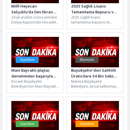
Millî Heyecan
2025 Sağlık Lisans
Selçuklu’da Dev Ekranda
Tamamlama Başvuru ve
24 yıl aradan sonra yeniden
2025 sağlık lisans
Yaşandı
Tercih İşlemleri
Dünya Kupası’nda mücadele
tamamlama başvuru ve
eden A Milli Futbol
tercih işlemleri hakkında YÖK
Takımı’nın ilk maç...
bir duyuru yayımladı.n2025
SAĞLIK LİSANS...
Gündem
Ekonomi
Mavi Bayraklı plajlar,
Büyükşehir’den Salihlili
denetimden başarıyla
Üreticilere 34 Bin Sebze
Kocaeli Büyükşehir
Manisa Büyükşehir
geçti
Fidesi
Belediyesi’nin Mavi Bayraklı
Belediyesi, kırsal kalkınmaya
halk plajları, 2026 yaz
destek projeleri
sezonu öncesinde Mavi
kapsamında Salihli’de
Bayrak Programı Ulusal...
üreticilerin yüzünü güldürdü.
İl genelinde yürütülen...
Gündem
Gündem