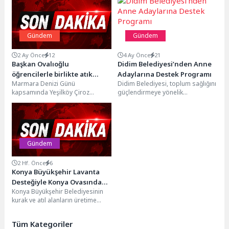
Gündem
Gündem
2 Ay Önce
12
4 Ay Önce
21
Başkan Ovalıoğlu
Didim Belediyesi’nden Anne
öğrencilerle birlikte atık
Adaylarına Destek Programı
Marmara Denizi Günü
Didim Belediyesi, toplum sağlığını
topladı
kapsamında Yeşilköy Çiroz
güçlendirmeye yönelik
Sahili’nde düzenlenen “Deniz Dibi
çalışmalarına bir yenisini daha
ve Kıyı Temizliği” etkinliğinde,
ekliyor. Anne adaylarının gebelik
Bakırköy...
süreci,...
Gündem
2 Hf. Önce
6
Konya Büyükşehir Lavanta
Desteğiyle Konya Ovasında
Konya Büyükşehir Belediyesinin
Örnek Bir Dönüşüme Öncülük
kurak ve atıl alanların üretime
Ediyor
kazandırılması, çiftçilerin katma
değeri yüksek alternatif
Tüm Kategoriler
ürünlerle...