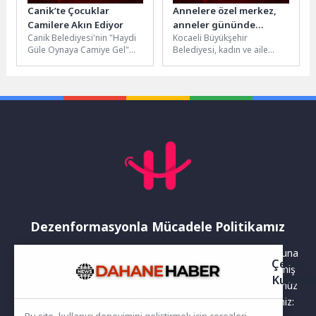
Canik’te Çocuklar
Annelere özel merkez,
Camilere Akın Ediyor
anneler gününde
Canik Belediyesi'nin "Haydi
Kocaeli Büyükşehir
açılıyor
Güle Oynaya Camiye Gel"
Belediyesi, kadın ve aile
projesiyle çocuklar ve aileler,
odaklı hizmetlerine bir
camilerde buluşmaya devam
yenisini daha ekliyor. Bu
ediyor. Canik...
kapsamda Anne...
Dezenformasyonla Mücadele Politikamız
Yayınlanan haberler doğruluk ilkesi gözetilerek hazırlanır. Buna
Çerez
rağmen bazı içeriklerde eksik, hatalı veya güncelliğini yitirmiş
Kullanı
bilgiler bulunabilir.Yanlış veya yanıltıcı olduğunu düşündüğünüz
haberleri aşağıdaki iletişim kanallarından bize bildirebilirsiniz: