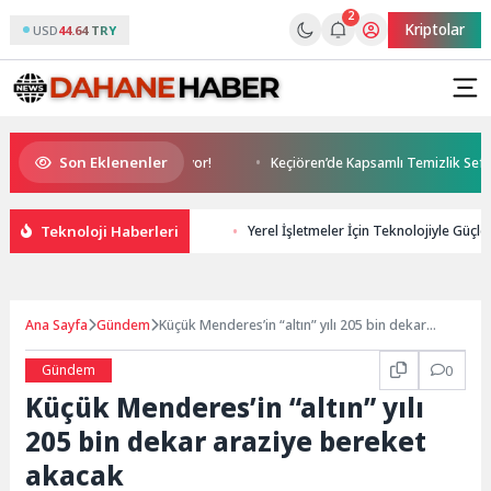
2
Kriptolar
USD
44.64 TRY
Son Eklenenler
z şikayetlerini artırabiliyor!
Keçiören’de Kapsamlı Temizlik Seferberl
Teknoloji Haberleri
Yerel İşletmeler İçin Teknolojiyle Güçlen
Ana Sayfa
Gündem
Küçük Menderes’in “altın” yılı 205 bin dekar
araziye bereket akacak
Gündem
0
Küçük Menderes’in “altın” yılı
205 bin dekar araziye bereket
akacak