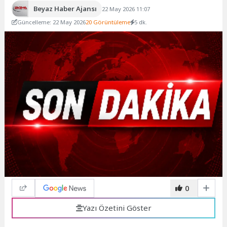
Beyaz Haber Ajansı
22 May 2026 11:07
Güncelleme: 22 May 2026
20 Görüntüleme
5 dk.
0
Yazı Özetini Göster