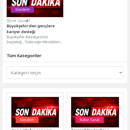
Gündem
2 Hf. Önce
3
Büyükşehir’den gençlere
kariyer desteği
Büyükşehir Belediyesi’nin
başlattığı , “Geleceğin Meslekleri
Bilim Kafe” etkinlikleriyle YKS
sonrasında tercih sürecindeki
Tüm Kategoriler
gençler, akademisyenler ve...
Gündem
Kültür Sanat