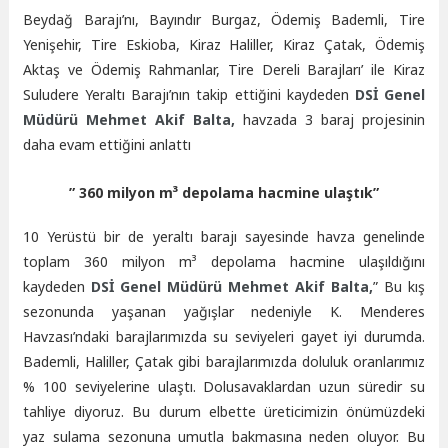
Beydağ Barajı’nı, Bayındır Burgaz, Ödemiş Bademli, Tire
Yenişehir, Tire Eskioba, Kiraz Haliller, Kiraz Çatak, Ödemiş
Aktaş ve Ödemiş Rahmanlar, Tire Dereli Barajları’ ile Kiraz
Suludere Yeraltı Barajı’nın takip ettiğini kaydeden
DSİ Genel
Müdürü Mehmet Akif Balta,
havzada 3 baraj projesinin
daha evam ettiğini anlattı
” 360 milyon m³ depolama hacmine ulaştık”
10 Yerüstü bir de yeraltı barajı sayesinde havza genelinde
toplam 360 milyon m³ depolama hacmine ulaşıldığını
kaydeden
DSİ Genel Müdürü Mehmet Akif Balta,
” Bu kış
sezonunda yaşanan yağışlar nedeniyle K. Menderes
Havzası’ndaki barajlarımızda su seviyeleri gayet iyi durumda.
Bademli, Haliller, Çatak gibi barajlarımızda doluluk oranlarımız
% 100 seviyelerine ulaştı. Dolusavaklardan uzun süredir su
tahliye diyoruz. Bu durum elbette üreticimizin önümüzdeki
yaz sulama sezonuna umutla bakmasına neden oluyor. Bu