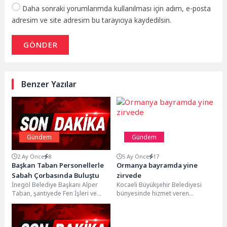
Daha sonraki yorumlarımda kullanılması için adım, e-posta
adresim ve site adresim bu tarayıcıya kaydedilsin.
GÖNDER
Benzer Yazılar
Gündem
Gündem
2 Ay Önce
8
5 Ay Önce
17
Başkan Taban Personellerle
Ormanya bayramda yine
Sabah Çorbasında Buluştu
zirvede
İnegöl Belediye Başkanı Alper
Kocaeli Büyükşehir Belediyesi
Taban, şantiyede Fen İşleri ve
bünyesinde hizmet veren
Park Bahçeler Müdürlüklerine
Ormanya, bayram tatili boyunca
bağlı personellerle bir...
büyük ilgi gördü. Ziyaretçiler, 3...