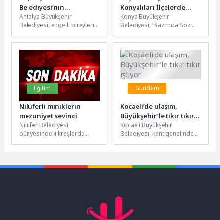
Belediyesi’nin
Konyalıları İlçelerde
Antalya Büyükşehir
Konya Büyükşehir
erişilebilirlik belgesi 38’e
Başlattıkları Konya
Belediyesi, engelli bireylerin
Belediyesi, “Sazımda Söz
çıktı
Kültür Günleri’ne Davet
rahat, bağımsız ve güvenli
Var” sloganıyla düzenlediği
Etti
ulaşabilmesi amacıyla
Konya Kültür Günleri’ni, şehir
başlattığı erişilebilirlik
merkezinin ardından
çalışmaları kapsamında...
ilçelere...
Eğitim
Gündem
Nilüferli miniklerin
Kocaeli’de ulaşım,
mezuniyet sevinci
Büyükşehir’le tıkır tıkır
Nilüfer Belediyesi
Kocaeli Büyükşehir
işliyor
bünyesindeki kreşlerde
Belediyesi, kent genelinde
eğitim gören çocuklar,
ulaşım ve trafik güvenliğini
düzenlenen yıl sonu
en üst seviyeye çıkarmak
gösterisiyle yeteneklerini
amacıyla çalışmalarına...
sergiledi. Performansları
ile...