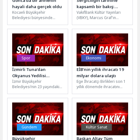
Gonca’da bir annenin
Sergiciliğin tarihine
hayali daha gerçek oldu
kapsamlı bir bakış:
Kocaeli Büyükşehir
VakıfBank Kültür Yayınları
“Batı’da ve Türkiye’de
Belediyesi bünyesinde
(VBKY), Marcus Graf’ın
Sergicilik Tarihi”
hizmet veren Gonca Engelsiz
kaleme aldığı “Batı’da ve
Yaşam Merkezi, özel
Türkiye’de Sergicilik
gereksinimli bireylerin
Tarihi” adlı eseri okurlarla
hayatına dokunmak...
buluşturuyor. Toplumsal...
Spor
Ekonomi
İzmirli Tuna’dan
EİB’nin yıllık ihracatı 19
Okyanus Yedilisi
milyar dolara ulaştı
İzmir Büyükşehir
Ege İhracatçı Birlikleri son 1
hedefine dev bir kulaç
Belediyesi’nin 23 yaşındaki
yıllık dönemde ihracatını
daha
otizmli yüzme sporcusu
yüzde 3’lük artışla 19 milyar
Tuna Tunca Kuzey İrlanda-
dolar seviyesine...
İskoçya arasındaki 36
kilometrelik...
Gündem
Kültür Sanat
Büyükşehir
Başkan Altay Tüm