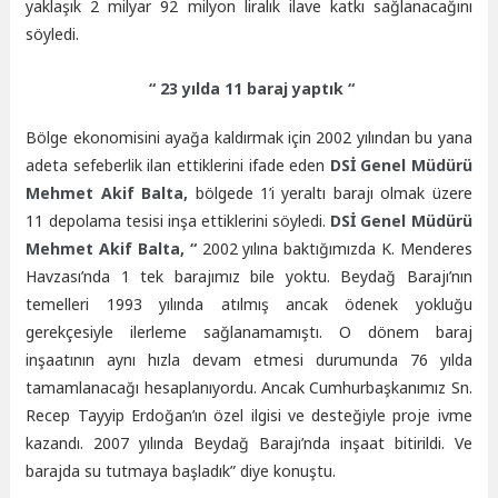
yaklaşık 2 milyar 92 milyon liralık ilave katkı sağlanacağını
söyledi.
“ 23 yılda 11 baraj yaptık “
Bölge ekonomisini ayağa kaldırmak için 2002 yılından bu yana
adeta sefeberlik ilan ettiklerini ifade eden
DSİ Genel Müdürü
Mehmet Akif Balta,
bölgede 1’i yeraltı barajı olmak üzere
11 depolama tesisi inşa ettiklerini söyledi.
DSİ Genel Müdürü
Mehmet Akif Balta, “
2002 yılına baktığımızda K. Menderes
Havzası’nda 1 tek barajımız bile yoktu. Beydağ Barajı’nın
temelleri 1993 yılında atılmış ancak ödenek yokluğu
gerekçesiyle ilerleme sağlanamamıştı. O dönem baraj
inşaatının aynı hızla devam etmesi durumunda 76 yılda
tamamlanacağı hesaplanıyordu. Ancak Cumhurbaşkanımız Sn.
Recep Tayyip Erdoğan’ın özel ilgisi ve desteğiyle proje ivme
kazandı. 2007 yılında Beydağ Barajı’nda inşaat bitirildi. Ve
barajda su tutmaya başladık” diye konuştu.