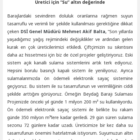
Üretici için “Su” altın değerinde
Barajlardaki sevindiren doluluk oranlarına rağmen suyun
tasarruflu ve verimli bir şekilde kullanılması gerektiğine dikkat
çeken
DSİ Genel Müdürü Mehmet Akif Balta,
“Son yıllarda
yaşadığımız yağış rejimindeki değişiklikler ve ardından gelen
kurak en çok üreticilerimizi etkiledi. Çiftçimizin su sıkıntısını
daha az hissetmesi için biz de özel projeler geliştiriyoruz. Eski
sistem açık kanallı sulama sistemlerini artık terk ediyoruz.
Hepsini borulu basınçlı kapalı sistem ile yeniliyoruz. Ayrıca
sulamalarımızda ön ödemeli elektronik sayaç sistemine
geçiyoruz. Bu sistem ile su tasarrufunun ve verimliliğinin ciddi
şekilde arttığını görüyoruz. Örneğin Beydağ Barajı Sulaması
Projenizde önceki yıl günde 1 milyon 200 m³ su kullanılıyordu.
Ön ödemeli elektronik sayaç sistemi ile birlikte bu rakam
günde 350 milyon m³’lere kadar geriledi. 29 gün süren sulama
sezonu 72 günlere kadar uzadı. Üreticimize bir kez daha su
tasarrufunun önemini hatırlatmak istiyorum. Suyumuzun altın