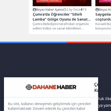
Beyaz Haber Ajansı
2 Ay Önce
19
Beyaz Ha
Çumra’da Öğrenciler “Sihirli
Saygınla
Lamba” Gölge Oyunu ile Sanatla
coşturd
Buluştu
Çumra Belediyesi tarafından organize
Kocaeli Bü
edilen kültür ve sanat etkinlikleri
bünyesind
kapsamında, Trabzon Devlet Tiyatrosu
Kulübü, 65
oyuncuları tarafından...
sosyal haya
Çerez
Kullanı
Yayınlanan haberler doğruluk ilkes
Bu site, kullanıcı deneyimini geliştirmek için çerezleri
bilgiler bulunabilir.Yanlış veya ya
kullanmaktadır. Devam ederek bu çerezleri kabul