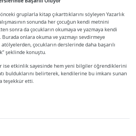
rslerinde Başarılı Oluyor”
nceki gruplarla kitap çıkarttıklarını söyleyen Yazarlık
 çalışmasının sonunda her çocuğun kendi metnini
ikten sonra da çocukların okumaya ve yazmaya kendi
z. Burada onlara okuma ve yazmayı sevdirmeye
 atölyelerden, çocukların derslerinde daha başarılı
ık” şeklinde konuştu.
r ise etkinlik sayesinde hem yeni bilgiler öğrendiklerini
atı bulduklarını belirterek, kendilerine bu imkanı sunan
 teşekkür etti.