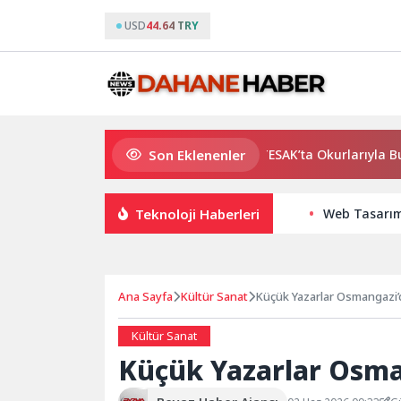
USD
44.64 TRY
Son Eklenenler
Usta Yazar Burhan Sönmez TESAK’ta Okurlarıyla Buluşuyor
Teknoloji Haberleri
Web Tasarım 
Ana Sayfa
Kültür Sanat
Küçük Yazarlar Osmangazi’d
Kültür Sanat
Küçük Yazarlar Osma