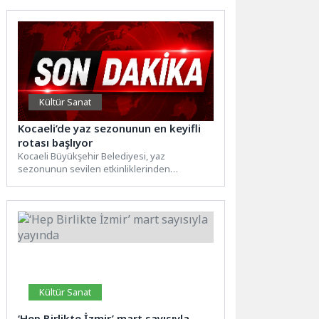
yağan...
Kültür Sanat
Kocaeli’de yaz sezonunun en keyifli
rotası başlıyor
Kocaeli Büyükşehir Belediyesi, yaz
sezonunun sevilen etkinliklerinden
“Körfez’de Mehtap Turları” ve “Büyükada’ya
Yolculuk” seferleri için...
Kültür Sanat
‘Hep Birlikte İzmir’ mart sayısıyla