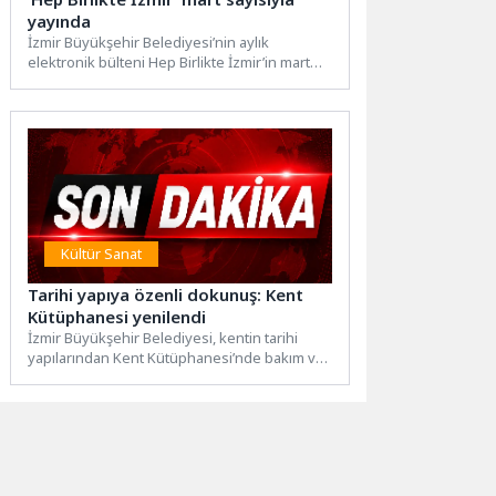
yayında
İzmir Büyükşehir Belediyesi’nin aylık
elektronik bülteni Hep Birlikte İzmir’in mart
sayısı yayımlandı. Kadın ve Aile...
Kültür Sanat
Tarihi yapıya özenli dokunuş: Kent
Kütüphanesi yenilendi
İzmir Büyükşehir Belediyesi, kentin tarihi
yapılarından Kent Kütüphanesi’nde bakım ve
onarım çalışmalarını tamamladı. Konak’ta
bulunan...