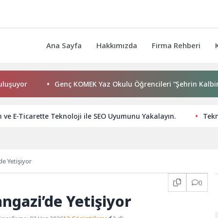
Ana Sayfa
Hakkımızda
Firma Rehberi
Genç KOMEK Yaz Okulu Öğrencileri “Şehrin Kalbinde Yolcul
ve E-Ticarette Teknoloji ile SEO Uyumunu Yakalayın.
Tekn
e Yetişiyor
0
ngazi’de Yetişiyor