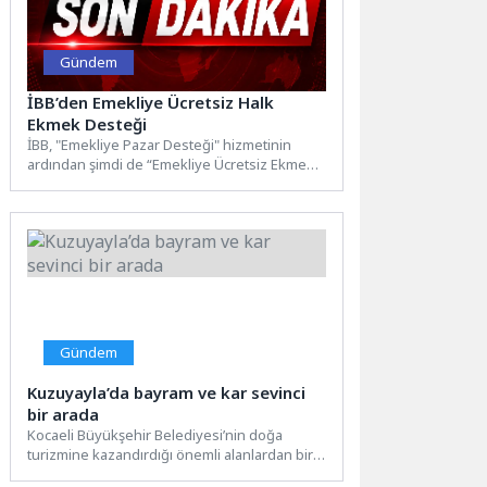
Gündem
İBB’den Emekliye Ücretsiz Halk
Ekmek Desteği
İBB, "Emekliye Pazar Desteği" hizmetinin
ardından şimdi de “Emekliye Ücretsiz Ekmek”
desteğini hayata geçiriyor. Mayıs...
Gündem
Kuzuyayla’da bayram ve kar sevinci
bir arada
Kocaeli Büyükşehir Belediyesi’nin doğa
turizmine kazandırdığı önemli alanlardan biri
olan Kuzuyayla, Ramazan Bayramı tatilinde