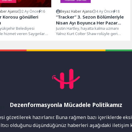
ber Ajansı
2 Ay Önce
16
Beyaz Haber Ajansı
4 Ay Önce
18
r Korosu gönülleri
“Tracker” 3. Sezon Bölümleriyle
u
Nisan Ayı Boyunca Her Pazar
yükşehir Belediyesi
20.30’da FX Ekranlarında!
Justin Hartley, hayatta kalma uzmanı
e hizmet veren Saygınlar
Yalnız Kurt Colter Shaw rolüyle geri
 yaş üstü vatandaşların
dönüyor... Geçen sezonun bomba...
ta aktif...
Dezenformasyonla Mücadele Politikamız
mı
i gözetilerek hazırlanır. Buna rağmen bazı içeriklerde eksik
nıltıcı olduğunu düşündüğünüz haberleri aşağıdaki iletişim k