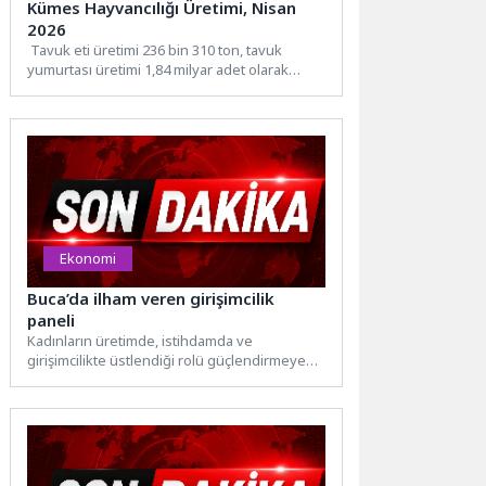
Kümes Hayvancılığı Üretimi, Nisan
2026
Tavuk eti üretimi 236 bin 310 ton, tavuk
yumurtası üretimi 1,84 milyar adet olarak
gerçekleştiNisan...
Ekonomi
Buca’da ilham veren girişimcilik
paneli
Kadınların üretimde, istihdamda ve
girişimcilikte üstlendiği rolü güçlendirmeye
yönelik çalışmalarını sürdüren Buca
Belediyesi, farklı sektörlerden...