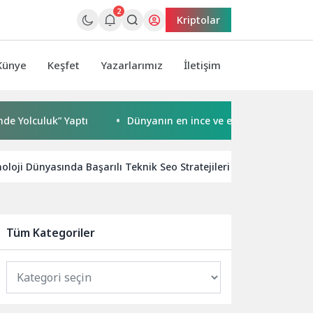
2
Kriptolar
Künye
Keşfet
Yazarlarımız
İletişim
uk” Yaptı
Dünyanın en ince ve en güçlü katlanabilir amir
oloji Dünyasında Başarılı Teknik Seo Stratejileri
YEDAŞ’tan
Tüm Kategoriler