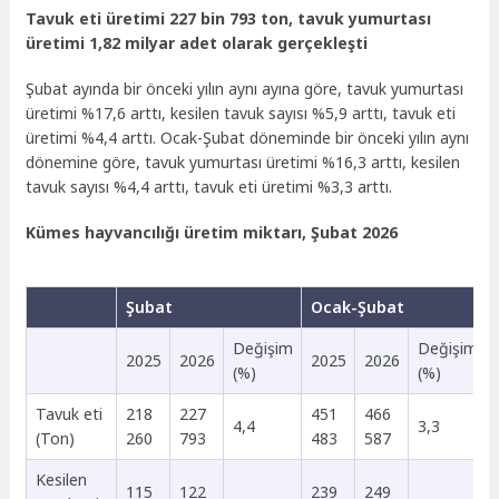
Tavuk eti üretimi 227 bin 793 ton, tavuk yumurtası
üretimi 1,82 milyar adet olarak gerçekleşti
Şubat ayında bir önceki yılın aynı ayına göre, tavuk yumurtası
üretimi %17,6 arttı, kesilen tavuk sayısı %5,9 arttı, tavuk eti
üretimi %4,4 arttı. Ocak-Şubat döneminde bir önceki yılın aynı
dönemine göre, tavuk yumurtası üretimi %16,3 arttı, kesilen
tavuk sayısı %4,4 arttı, tavuk eti üretimi %3,3 arttı.
Kümes hayvancılığı üretim miktarı, Şubat 2026
Şubat
Ocak-Şubat
Değişim
Değişim
2025
2026
2025
2026
(%)
(%)
Tavuk eti
218
227
451
466
4,4
3,3
(Ton)
260
793
483
587
Kesilen
115
122
239
249