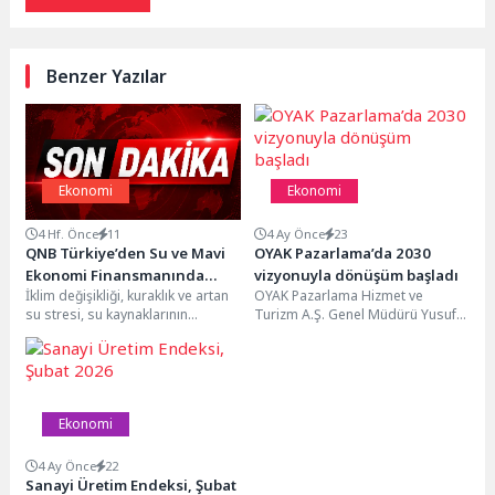
Benzer Yazılar
Ekonomi
Ekonomi
4 Hf. Önce
11
4 Ay Önce
23
QNB Türkiye’den Su ve Mavi
OYAK Pazarlama’da 2030
Ekonomi Finansmanında
vizyonuyla dönüşüm başladı
İklim değişikliği, kuraklık ve artan
OYAK Pazarlama Hizmet ve
Mavi Repo ile Yeni Adım
su stresi, su kaynaklarının
Turizm A.Ş. Genel Müdürü Yusuf
sürdürülebilir yönetimini yalnızca
Yenilmez, şirketin içinden geçtiği
çevresel değil, aynı zamanda...
köklü dönüşüm...
Ekonomi
4 Ay Önce
22
Sanayi Üretim Endeksi, Şubat