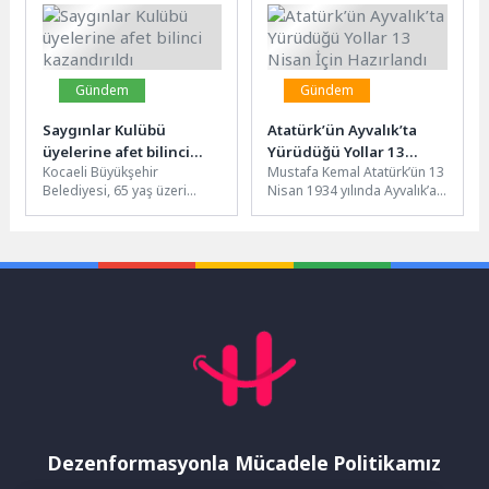
kapsamında bu kez Çamdibi
çerçevesinde Kosova
bölgesindeki...
Mahallesi’nde vatandaşlarla
bir...
Gündem
Gündem
Saygınlar Kulübü
Atatürk’ün Ayvalık’ta
üyelerine afet bilinci
Yürüdüğü Yollar 13
Kocaeli Büyükşehir
Mustafa Kemal Atatürk’ün 13
kazandırıldı
Nisan İçin Hazırlandı
Belediyesi, 65 yaş üzeri
Nisan 1934 yılında Ayvalık’a
vatandaşlara yönelik
gerçekleştirdiği ziyaretin 92.
bilinçlendirme çalışmalarına
yılı dolayısıyla, kente
bir yenisini daha ekledi. Bu...
gelişinde...
Dezenformasyonla Mücadele Politikamız