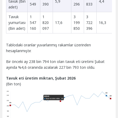
tavuk (Bin
5,9
4,4
549
390
296
833
adet)
Tavuk
1
1
3
3
yumurtası
547
820
17,6
199
722
16,3
(Bin adet)
160
097
850
396
Tablodaki oranlar yuvarlanmış rakamlar üzerinden
hesaplanmıştır.
Bir önceki ay 238 bin 794 ton olan tavuk eti üretimi Şubat
ayında %4,6 oranında azalarak 227 bin 793 ton oldu.
Tavuk eti üretim miktarı, Şubat 2026
(Bin ton)