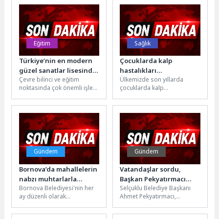
renk katacak açık...
emek veren vatandaşları...
Eğitim
Sağlık
Türkiye’nin en modern
Çocuklarda kalp
güzel sanatlar lisesinde
hastalıkları
Çevre bilinci ve eğitim
Ülkemizde son yıllarda
çevre bilincine dikkat
yaygınlaşıyor
noktasında çok önemli işlere
çocuklarda kalp
çeken ödül töreni
imza atan Selçuklu
hastalıklarının görülme
Belediyesi Dünya Çevre
sıklığı hızla artıyor. Geçmişte
Günü...
sadece ileri yaş hastalığı...
Gündem
Gündem
Bornova’da mahallelerin
Vatandaşlar sordu,
nabzı muhtarlarla
Başkan Pekyatırmacı
Bornova Belediyesi'nin her
Selçuklu Belediye Başkanı
tutuluyor
cevapladı
ay düzenli olarak
Ahmet Pekyatırmacı,
gerçekleştirdiği Bölgesel
“Vatandaş Soruyor, Başkan
Muhtarlar Toplantıları
Cevaplıyor” programı