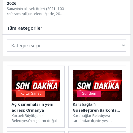
2026
Sanayinin alt sektörleri (2021=100
referans yıllı) incelendiğinde, 2026
yılı Şubat ayında madencilik ve taş
ocakçılığı...
Tüm Kategoriler
Kültür Sanat
Gündem
Açık sinemaların yeni
Karabağlar’ı
adresi: Ormanya
Güzelleştiren Balkonlar
Kocaeli Büyükşehir
Karabağlar Belediyesi
Ödüllendirildi
Belediyesi’nin şehrin doğal
tarafından ilçede yeşil
yaşam ve ekoturizm merkezi
yaşamı teşvik etmek, çevre
Ormanya’da yaz akşamlarına
bilincini güçlendirmek ve