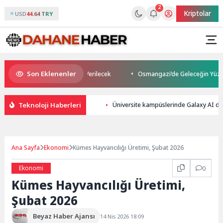
2
Kriptolar
USD
44.64 TRY
Son Eklenenler
ey Makedonya’da Toprağa Verilecek
Osmangazi’de Geleceğin Yüzücüleri 
Teknoloji Haberleri
Üniversite kampüslerinde Galaxy AI den
Ana Sayfa
Ekonomi
Kümes Hayvancılığı Üretimi, Şubat 2026
Ekonomi
0
Kümes Hayvancılığı Üretimi,
Şubat 2026
Beyaz Haber Ajansı
14 Nis 2026 18:09