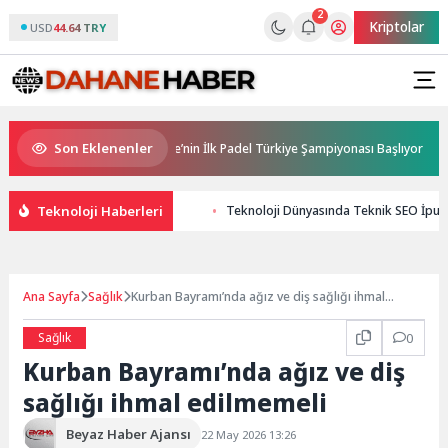
2
Kriptolar
USD
44.64 TRY
Son Eklenenler
Sponsorluğunda Türkiye’nin İlk Padel Türkiye Şampiyonası Başlıyor
A
Teknoloji Haberleri
Teknoloji Dünyasında Teknik SEO İpuçla
Ana Sayfa
Sağlık
Kurban Bayramı’nda ağız ve diş sağlığı ihmal
edilmemeli
Sağlık
0
Kurban Bayramı’nda ağız ve diş
sağlığı ihmal edilmemeli
Beyaz Haber Ajansı
22 May 2026 13:26