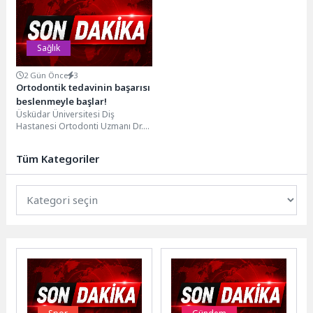
kendini dinlemenin psikolojik iyilik
Onkologları Kongresi, Türk
haline etkisi...
dünyasının sağlık...
Sağlık
2 Gün Önce
3
Ortodontik tedavinin başarısı
beslenmeyle başlar!
Üsküdar Üniversitesi Diş
Hastanesi Ortodonti Uzmanı Dr.
Öğr. Üyesi Bora Aysan, ortodontik
tedavi sürecinde ağrı...
Tüm Kategoriler