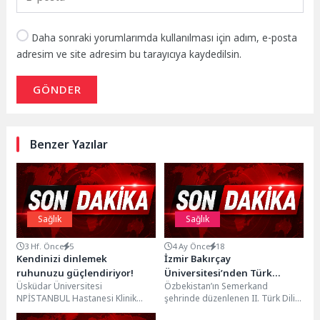
Daha sonraki yorumlarımda kullanılması için adım, e-posta
adresim ve site adresim bu tarayıcıya kaydedilsin.
GÖNDER
Benzer Yazılar
Sağlık
Sağlık
3 Hf. Önce
5
4 Ay Önce
18
Kendinizi dinlemek
İzmir Bakırçay
ruhunuzu güçlendiriyor!
Üniversitesi’nden Türk
Üsküdar Üniversitesi
Özbekistan’ın Semerkand
Dünyası Sağlık Vizyonuna
NPİSTANBUL Hastanesi Klinik
şehrinde düzenlenen II. Türk Dili
Güçlü Katkı
Psikolog Buse Arslan, kendi
Konuşan Devletler Birliği