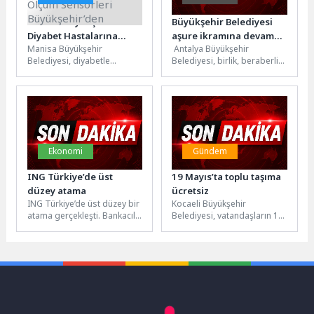
Manisa Büyükşehir’den
Büyükşehir Belediyesi
Diyabet Hastalarına
aşure ikramına devam
Manisa Büyükşehir
Antalya Büyükşehir
Büyük Destek: Şeker
ediyor
Belediyesi, diyabetle
Belediyesi, birlik, beraberlik
Ölçüm Sensörleri
mücadele eden
ve paylaşma duygularının
Büyükşehir’den
vatandaşların yaşam
arttığı Muharrem ayında
kalitesini artırmak için
merkez ve ilçelerde
anlamlı bir projeyi hayata...
vatandaşlara...
Ekonomi
Gündem
ING Türkiye’de üst
19 Mayıs’ta toplu taşıma
düzey atama
ücretsiz
ING Türkiye’de üst düzey bir
Kocaeli Büyükşehir
atama gerçekleşti. Bankacılık
Belediyesi, vatandaşların 19
alanında önemli bir
Mayıs Atatürk’ü Anma,
deneyime sahip olan
Gençlik ve Spor Bayramı
ve Tüzel...
kutlamalarına daha rahat...