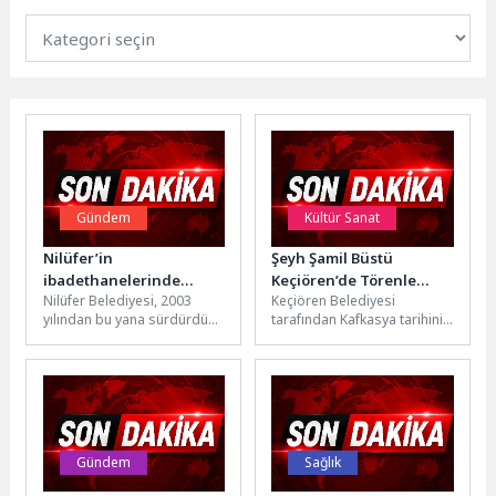
Gündem
Kültür Sanat
Nilüfer’in
Şeyh Şamil Büstü
ibadethanelerinde
Keçiören’de Törenle
Nilüfer Belediyesi, 2003
Keçiören Belediyesi
bahar temizliği
Açıldı
yılından bu yana sürdürdüğü
tarafından Kafkasya tarihinin
ibadethane temizliği
önde gelen liderlerinden
çalışmalarına baharın
Şeyh Şamil anısına
gelişiyle birlikte hız verdi....
hazırlanan büst, Şehit
Kubilay...
Gündem
Sağlık