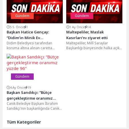
Gündem
Gündem
5 S. Önce
1
1 Ay Önce
14
Başkan Hatice Gençay:
Maltepeliler, Maslak
“Didim’in Minik Ev
Kasırları’nı ziyaret etti
Didim Belediyesi tarafından
Maltepeliler, Millî Saraylar
Sahiplerine Sahip Çıkmaya
koruma altına alınan caretta
Başkanlığı bünyesinde halka açık
Devam Edeceğiz”
caretta yuvalarından çıkan
müze-saray olarak hizmet veren
yavrular, güvenli bir şekilde
Maslak Kasırları’nı ziyaret etti....
denizle...
Gündem
4 Ay Önce
19
Başkan Sandıkçı: “Bütçe
gerçekleştirme oranımız
Canik Belediye Başkanı İbrahim
yüzde 96”
Sandıkçı'nın başkanlığında Canik
Belediye Meclisi Nisan Ayı Açılış
Toplantısı gerçekleşti. Canik
Tüm Kategoriler
Belediye...