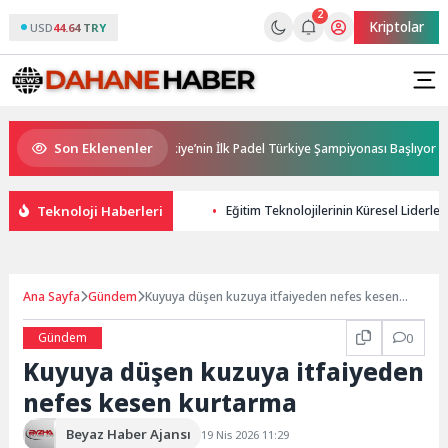
2
Kriptolar
USD
44.64 TRY
Son Eklenenler
Ana Sponsorluğunda Türkiye’nin İlk Padel Türkiye Şampiyonası Başlıyor
Teknoloji Haberleri
Eğitim Teknolojilerinin Küresel Liderle
Ana Sayfa
Gündem
Kuyuya düşen kuzuya itfaiyeden nefes kesen
kurtarma
Gündem
0
Kuyuya düşen kuzuya itfaiyeden
nefes kesen kurtarma
Beyaz Haber Ajansı
19 Nis 2026 11:29