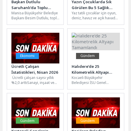
Başkan Dutlulu
Yazın Çocuklarda Sık
Saruhanlı’da Toplu
Görülen Bu 5 Sağlık
Manisa Büyükşehir Belediye
Yaz tatili çocuklar için oyun,
Ulaşım Esnafıyla Buluştu
Sorununa Dikkat
Başkanı Besim Dutlulu, toplu
deniz, havuz ve açık havada
ulaşım esnafıyla bir araya
geçirilen keyifli saatler
gelerek sektörün taleplerini
anlamına geliyor....
dinledi....
Ekonomi
Gündem
Ücretli Çalışan
Halıdere’de 25
İstatistikleri, Nisan 2026
Kilometrelik Altyapı
Ücretli çalışan sayısı yıllık
Kocaeli Büyükşehir
Tamamlandı
%2,0 arttıSanayi, inşaat ve
Belediyesi İSU Genel
ticaret-hizmet sektörleri
Müdürlüğü, Gölcük Halıdere
toplamında ücretli çalışan
Mahallesi’nde yürüttüğü
sayısı 2026...
kapsamlı altyapı yenileme
çalışmalarını tamamladı....
Gündem
Gündem