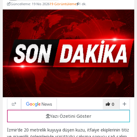
Güncelleme: 19 Nis 2026
19 Görüntüleme
1 dk.
0
Yazı Özetini Göster
İzmir’de 20 metrelik kuyuya düşen kuzu, itfaiye ekiplerinin titiz
ve güvenlik önlemleriyle yürüttüğü çalışma sonucu sağ salim